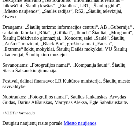
Dėkojame festivalio „Teatrodromas“ informaciniams rėmams –
laikraščiui „Šiaulių kraštas“, „Etaplius“, LRT, „Šiaulių gidui“,
„Miesto naujienos“, „Saulės radijas“, RS2, „Šiaulių televizijai,
Owexx.
Draugams: „Šiaulių turizmo informacijos centrui“, AB „Gubernija“ ,
saldainių fabrikui „Rūta“, „Giftikai“, „Ilunch“ Šiauliai, „Morganui“,
Šiaulių Didždvario gimnazijai, „Koncertų salei „Saulė“, Šiaulių
„Aušros“ muziejui, „Black Bar“, grožio salonai „Fausta“,
„Extreme“ šokių mokyklai, Šiaulių Dailės mokyklai, VU Šiaulių
akademijai, Šiaulių kino muziejui.
Savanoriams: „Fotografijos namai“, „Kompanija šauni“, Šiaulių
Stasio Šalkauskio gimnazija.
Festivalį dalinai finansavo: LR Kultūros ministerija, Šiaulių miesto
savivaldybė
Nuotraukos: „Fotografijos namai“, Saulius Jankauskas, Arvydas
Gudas, Darius Ališauskas, Martynas Aleksa, Eglė Sabaliauskaitė.
• VŠDT informacija
Daugiau naujienų rasite portale
Miesto naujienos
.