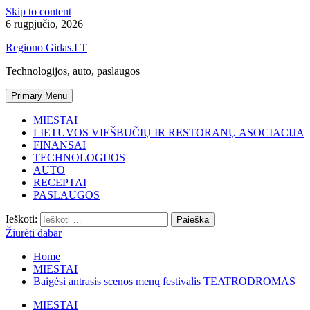
Skip to content
6 rugpjūčio, 2026
Regiono Gidas.LT
Technologijos, auto, paslaugos
Primary Menu
MIESTAI
LIETUVOS VIEŠBUČIŲ IR RESTORANŲ ASOCIACIJA
FINANSAI
TECHNOLOGIJOS
AUTO
RECEPTAI
PASLAUGOS
Ieškoti:
Žiūrėti dabar
Home
MIESTAI
Baigėsi antrasis scenos menų festivalis TEATRODROMAS
MIESTAI