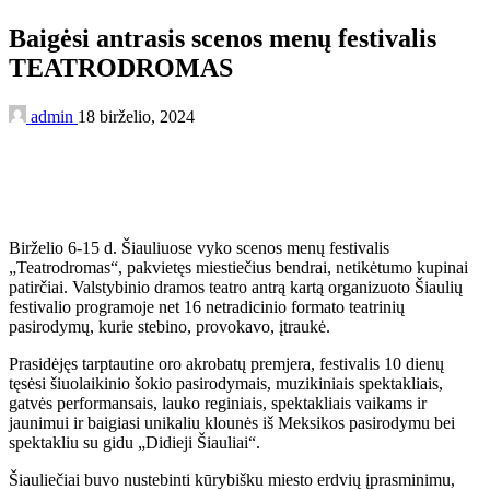
Baigėsi antrasis scenos menų festivalis
TEATRODROMAS
admin
18 birželio, 2024
Birželio 6-15 d. Šiauliuose vyko scenos menų festivalis
„Teatrodromas“, pakvietęs miestiečius bendrai, netikėtumo kupinai
patirčiai. Valstybinio dramos teatro antrą kartą organizuoto Šiaulių
festivalio programoje net 16 netradicinio formato teatrinių
pasirodymų, kurie stebino, provokavo, įtraukė.
Prasidėjęs tarptautine oro akrobatų premjera, festivalis 10 dienų
tęsėsi šiuolaikinio šokio pasirodymais, muzikiniais spektakliais,
gatvės performansais, lauko reginiais, spektakliais vaikams ir
jaunimui ir baigiasi unikaliu klounės iš Meksikos pasirodymu bei
spektakliu su gidu „Didieji Šiauliai“.
Šiauliečiai buvo nustebinti kūrybišku miesto erdvių įprasminimu,