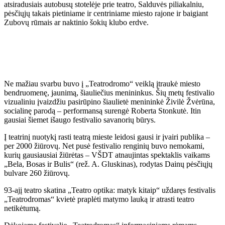
atsiradusiais autobusų stotelėje prie teatro, Salduvės piliakalniu,
pėsčiųjų takais pietiniame ir centriniame miesto rajone ir baigiant
Zubovų rūmais ar naktinio šokių klubo erdve.
Ne mažiau svarbu buvo į „Teatrodromo“ veiklą įtraukė miesto
bendruomenę, jaunimą, šiauliečius menininkus. Šių metų festivalio
vizualiniu įvaizdžiu pasirūpino šiaulietė menininkė Živilė Žvėrūna,
socialinę parodą – performansą surengė Roberta Stonkutė. Itin
gausiai šiemet išaugo festivalio savanorių būrys.
Į teatrinį nuotykį rasti teatrą mieste leidosi gausi ir įvairi publika –
per 2000 žiūrovų. Net pusė festivalio renginių buvo nemokami,
kurių gausiausiai žiūrėtas – VŠDT atnaujintas spektaklis vaikams
„Bela, Bosas ir Bulis“ (rež. A. Gluskinas), rodytas Dainų pėsčiųjų
bulvare 260 žiūrovų.
93-ajį teatro skatina „Teatro optika: matyk kitaip“ uždaręs festivalis
„Teatrodromas“ kvietė praplėti matymo lauką ir atrasti teatro
netikėtumą.