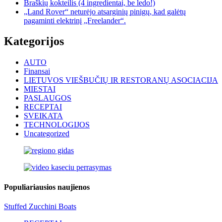
Braškių kokteilis (4 ingredientai, be ledo!)
„Land Rover“ neturėjo atsarginių pinigų, kad galėtų
pagaminti elektrinį „Freelander“.
Kategorijos
AUTO
Finansai
LIETUVOS VIEŠBUČIŲ IR RESTORANŲ ASOCIACIJA
MIESTAI
PASLAUGOS
RECEPTAI
SVEIKATA
TECHNOLOGIJOS
Uncategorized
Populiariausios naujienos
Stuffed Zucchini Boats