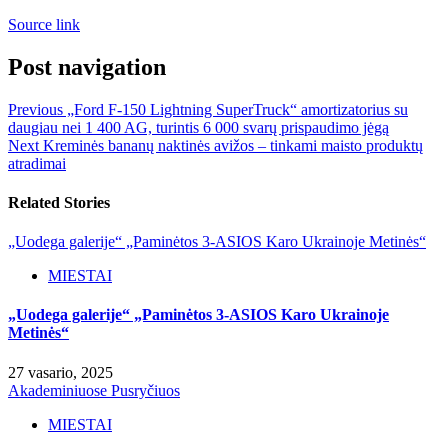
Source link
Post navigation
Previous
„Ford F-150 Lightning SuperTruck“ amortizatorius su
daugiau nei 1 400 AG, turintis 6 000 svarų prispaudimo jėgą
Next
Kreminės bananų naktinės avižos – tinkami maisto produktų
atradimai
Related Stories
„Uodega galerije“ „Paminėtos 3-ASIOS Karo Ukrainoje Metinės“
MIESTAI
„Uodega galerije“ „Paminėtos 3-ASIOS Karo Ukrainoje
Metinės“
27 vasario, 2025
Akademiniuose Pusryčiuos
MIESTAI