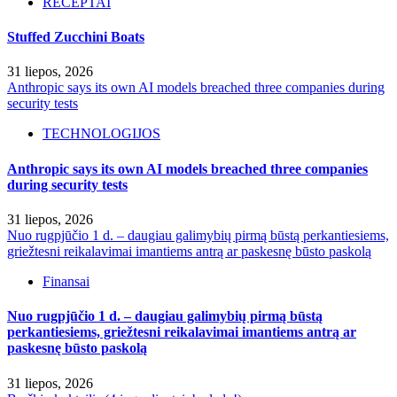
RECEPTAI
Stuffed Zucchini Boats
31 liepos, 2026
Anthropic says its own AI models breached three companies during
security tests
TECHNOLOGIJOS
Anthropic says its own AI models breached three companies
during security tests
31 liepos, 2026
Nuo rugpjūčio 1 d. – daugiau galimybių pirmą būstą perkantiesiems,
griežtesni reikalavimai imantiems antrą ar paskesnę būsto paskolą
Finansai
Nuo rugpjūčio 1 d. – daugiau galimybių pirmą būstą
perkantiesiems, griežtesni reikalavimai imantiems antrą ar
paskesnę būsto paskolą
31 liepos, 2026