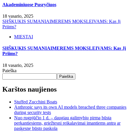
Akademiniuose Pusryčiuos
18 vasario, 2025
SHŠKUKIS SUMANIAIMEREMS MOKSLEIVAMS: Kas Jį
Priims?
MIESTAI
SHŠKUKIS SUMANIAIMEREMS MOKSLEIVAMS: Kas Jį
Priims?
18 vasario, 2025
Paieška
Paieška
Karštos naujienos
Stuffed Zucchini Boats
Anthropic says its own AI models breached three companies
during security tests
Nuo rugpjūčio 1 d. – daugiau galimybių pirmą būstą
perkantiesiems, griežtesni reikalavimai imantiems antrą ar
paskesnę būsto paskolą