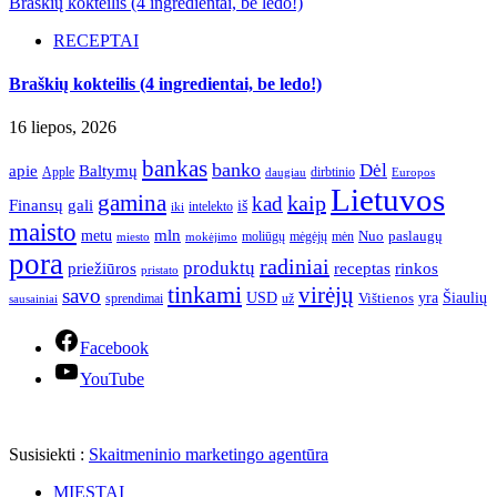
Braškių kokteilis (4 ingredientai, be ledo!)
RECEPTAI
Braškių kokteilis (4 ingredientai, be ledo!)
16 liepos, 2026
bankas
banko
Dėl
apie
Baltymų
Apple
dirbtinio
daugiau
Europos
Lietuvos
gamina
kaip
kad
Finansų
gali
iš
intelekto
iki
maisto
mln
metu
paslaugų
moliūgų
mėgėjų
mėn
Nuo
miesto
mokėjimo
pora
radiniai
produktų
receptas
priežiūros
rinkos
pristato
tinkami
virėjų
savo
yra
USD
Šiaulių
sprendimai
už
Vištienos
sausainiai
Facebook
YouTube
Susisiekti :
Skaitmeninio marketingo agentūra
MIESTAI