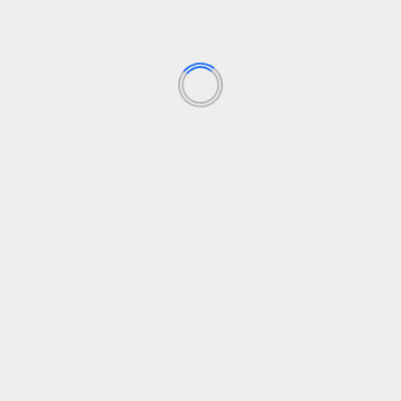
18 vasario, 2025
SHŠKUKIS SUMANIAIMEREMS
MOKSLEIVAMS: Kas Jį Priims?
18 vasario, 2025
FINANSAI
Nuo rugpjūčio 1 d. – daugiau
galimybių pirmą būstą
perkantiesiems, griežtesni
reikalavimai imantiems antrą ar
paskesnę būsto paskolą
31 liepos, 2026
Lietuvos banko valdyba patvirtino
vartojimo kredito reguliavimo
pakeitimus