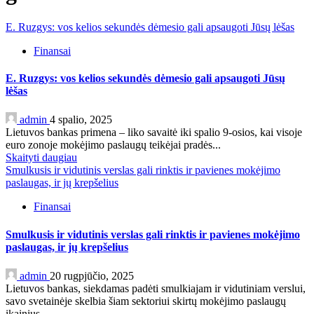
E. Ruzgys: vos kelios sekundės dėmesio gali apsaugoti Jūsų lėšas
Finansai
E. Ruzgys: vos kelios sekundės dėmesio gali apsaugoti Jūsų
lėšas
admin
4 spalio, 2025
Lietuvos bankas primena – liko savaitė iki spalio 9-osios, kai visoje
euro zonoje mokėjimo paslaugų teikėjai pradės...
Skaityti daugiau
Smulkusis ir vidutinis verslas gali rinktis ir pavienes mokėjimo
paslaugas, ir jų krepšelius
Finansai
Smulkusis ir vidutinis verslas gali rinktis ir pavienes mokėjimo
paslaugas, ir jų krepšelius
admin
20 rugpjūčio, 2025
Lietuvos bankas, siekdamas padėti smulkiajam ir vidutiniam verslui,
savo svetainėje skelbia šiam sektoriui skirtų mokėjimo paslaugų
įkainius....