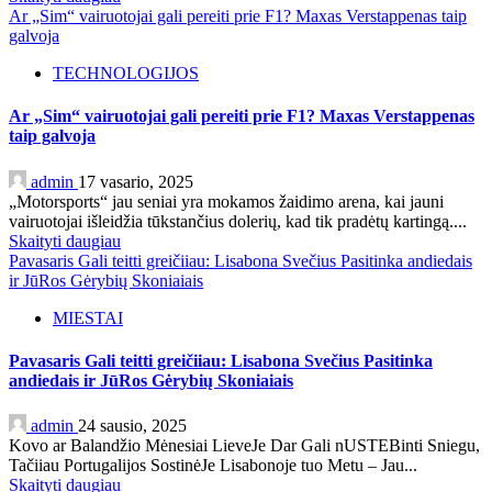
Ar „Sim“ vairuotojai gali pereiti prie F1? Maxas Verstappenas taip
galvoja
TECHNOLOGIJOS
Ar „Sim“ vairuotojai gali pereiti prie F1? Maxas Verstappenas
taip galvoja
admin
17 vasario, 2025
„Motorsports“ jau seniai yra mokamos žaidimo arena, kai jauni
vairuotojai išleidžia tūkstančius dolerių, kad tik pradėtų kartingą....
Skaityti daugiau
Pavasaris Gali teitti greičiiau: Lisabona Svečius Pasitinka andiedais
ir JūRos Gėrybių Skoniaiais
MIESTAI
Pavasaris Gali teitti greičiiau: Lisabona Svečius Pasitinka
andiedais ir JūRos Gėrybių Skoniaiais
admin
24 sausio, 2025
Kovo ar Balandžio Mėnesiai LieveJe Dar Gali nUSTEBinti Sniegu,
Tačiiau Portugalijos SostinėJe Lisabonoje tuo Metu – Jau...
Skaityti daugiau