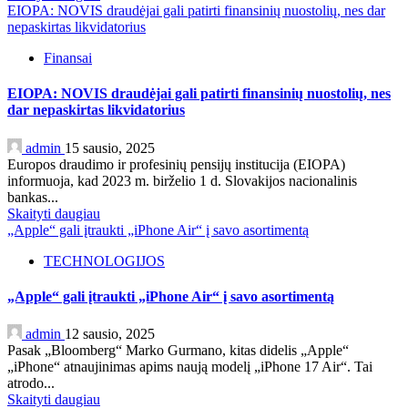
EIOPA: NOVIS draudėjai gali patirti finansinių nuostolių, nes dar
nepaskirtas likvidatorius
Finansai
EIOPA: NOVIS draudėjai gali patirti finansinių nuostolių, nes
dar nepaskirtas likvidatorius
admin
15 sausio, 2025
Europos draudimo ir profesinių pensijų institucija (EIOPA)
informuoja, kad 2023 m. birželio 1 d. Slovakijos nacionalinis
bankas...
Skaityti daugiau
„Apple“ gali įtraukti „iPhone Air“ į savo asortimentą
TECHNOLOGIJOS
„Apple“ gali įtraukti „iPhone Air“ į savo asortimentą
admin
12 sausio, 2025
Pasak „Bloomberg“ Marko Gurmano, kitas didelis „Apple“
„iPhone“ atnaujinimas apims naują modelį „iPhone 17 Air“. Tai
atrodo...
Skaityti daugiau