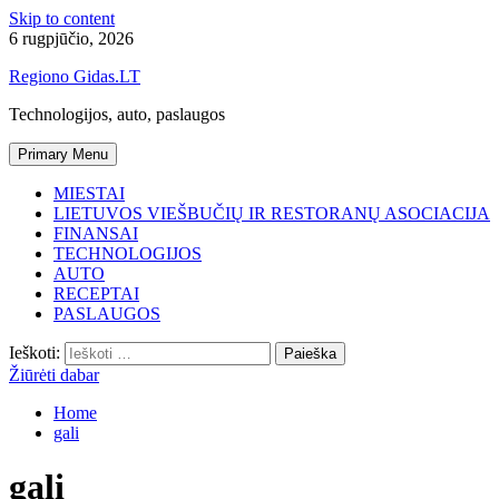
Skip to content
6 rugpjūčio, 2026
Regiono Gidas.LT
Technologijos, auto, paslaugos
Primary Menu
MIESTAI
LIETUVOS VIEŠBUČIŲ IR RESTORANŲ ASOCIACIJA
FINANSAI
TECHNOLOGIJOS
AUTO
RECEPTAI
PASLAUGOS
Ieškoti:
Žiūrėti dabar
Home
gali
gali