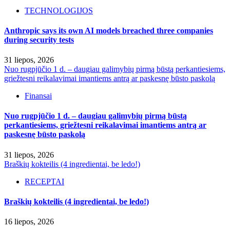
TECHNOLOGIJOS
Anthropic says its own AI models breached three companies
during security tests
31 liepos, 2026
Nuo rugpjūčio 1 d. – daugiau galimybių pirmą būstą perkantiesiems,
griežtesni reikalavimai imantiems antrą ar paskesnę būsto paskolą
Finansai
Nuo rugpjūčio 1 d. – daugiau galimybių pirmą būstą
perkantiesiems, griežtesni reikalavimai imantiems antrą ar
paskesnę būsto paskolą
31 liepos, 2026
Braškių kokteilis (4 ingredientai, be ledo!)
RECEPTAI
Braškių kokteilis (4 ingredientai, be ledo!)
16 liepos, 2026