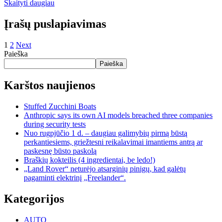
Skaityti daugiau
Įrašų puslapiavimas
1
2
Next
Paieška
Paieška
Karštos naujienos
Stuffed Zucchini Boats
Anthropic says its own AI models breached three companies
during security tests
Nuo rugpjūčio 1 d. – daugiau galimybių pirmą būstą
perkantiesiems, griežtesni reikalavimai imantiems antrą ar
paskesnę būsto paskolą
Braškių kokteilis (4 ingredientai, be ledo!)
„Land Rover“ neturėjo atsarginių pinigų, kad galėtų
pagaminti elektrinį „Freelander“.
Kategorijos
AUTO