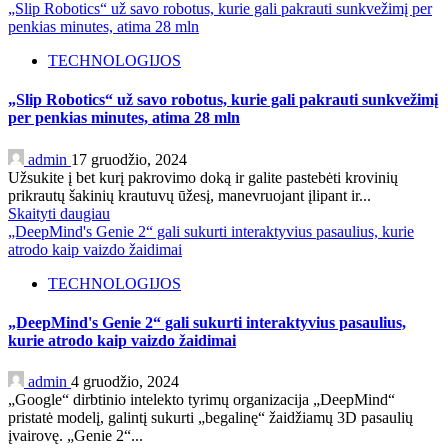
„Slip Robotics“ už savo robotus, kurie gali pakrauti sunkvežimį per
penkias minutes, atima 28 mln
TECHNOLOGIJOS
„Slip Robotics“ už savo robotus, kurie gali pakrauti sunkvežimį
per penkias minutes, atima 28 mln
admin
17 gruodžio, 2024
Užsukite į bet kurį pakrovimo doką ir galite pastebėti krovinių
prikrautų šakinių krautuvų ūžesį, manevruojant įlipant ir...
Skaityti daugiau
„DeepMind's Genie 2“ gali sukurti interaktyvius pasaulius, kurie
atrodo kaip vaizdo žaidimai
TECHNOLOGIJOS
„DeepMind's Genie 2“ gali sukurti interaktyvius pasaulius,
kurie atrodo kaip vaizdo žaidimai
admin
4 gruodžio, 2024
„Google“ dirbtinio intelekto tyrimų organizacija „DeepMind“
pristatė modelį, galintį sukurti „begalinę“ žaidžiamų 3D pasaulių
įvairovę. „Genie 2“...