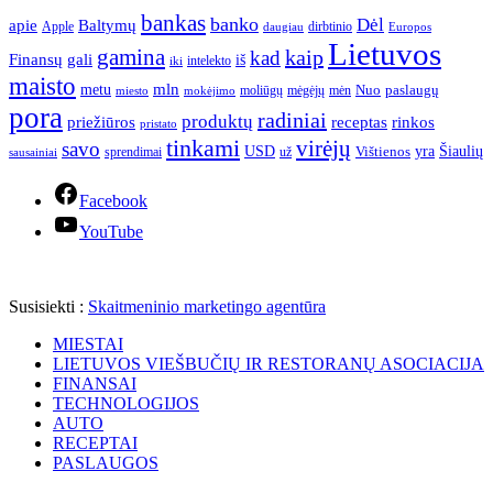
bankas
banko
Dėl
apie
Baltymų
Apple
dirbtinio
daugiau
Europos
Lietuvos
gamina
kaip
kad
Finansų
gali
iš
intelekto
iki
maisto
mln
metu
paslaugų
moliūgų
mėgėjų
mėn
Nuo
miesto
mokėjimo
pora
radiniai
produktų
receptas
priežiūros
rinkos
pristato
tinkami
virėjų
savo
yra
USD
Šiaulių
sprendimai
už
Vištienos
sausainiai
Facebook
YouTube
Susisiekti :
Skaitmeninio marketingo agentūra
MIESTAI
LIETUVOS VIEŠBUČIŲ IR RESTORANŲ ASOCIACIJA
FINANSAI
TECHNOLOGIJOS
AUTO
RECEPTAI
PASLAUGOS