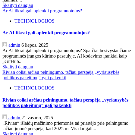
Skaityti daugiau
Ar AI tikrai gali aplenkti programuotojus?
TECHNOLOGIJOS
Ar AI tikrai gali aplenkti programuotojus?
admin
6 liepos, 2025
Ar AI tikrai gali aplenkti programuotojus? Sparčiai besivystančiame
programinės įrangos kūrimo pasaulyje, AI kodavimo įrankiai kaip
„GitHub...
Skaityti daugiau
Rivian coliai arčiau pelningumo, tačiau perspėja „vyriausybės
politikos pakeitimų“ gali pakenkti
TECHNOLOGIJOS
Rivian coliai arčiau pelningumo, tačiau perspėja „vyriausybės
politikos pakeitimų“ gali pakenkti
admin
21 vasario, 2025
„Rivian“ išlaidų mažinimo priemonės tai priartėjo prie pelningumo,
tačiau įmonė perspėja, kad 2025 m. Vis dar gali...
Skaityti daugiau