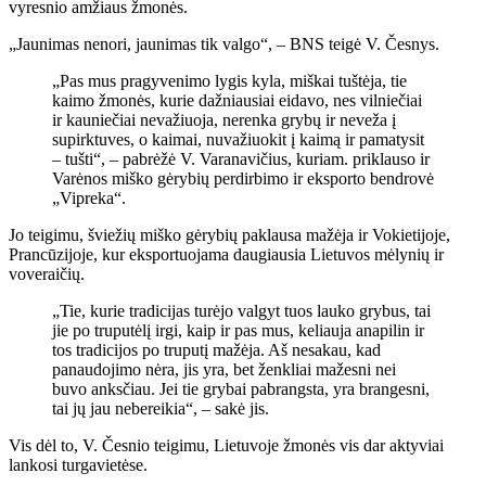
vyresnio amžiaus žmonės.
„Jaunimas nenori, jaunimas tik valgo“, – BNS teigė V. Česnys.
„Pas mus pragyvenimo lygis kyla, miškai tuštėja, tie
kaimo žmonės, kurie dažniausiai eidavo, nes vilniečiai
ir kauniečiai nevažiuoja, nerenka grybų ir neveža į
supirktuves, o kaimai, nuvažiuokit į kaimą ir pamatysit
– tušti“, – pabrėžė V. Varanavičius, kuriam. priklauso ir
Varėnos miško gėrybių perdirbimo ir eksporto bendrovė
„Vipreka“.
Jo teigimu, šviežių miško gėrybių paklausa mažėja ir Vokietijoje,
Prancūzijoje, kur eksportuojama daugiausia Lietuvos mėlynių ir
voveraičių.
„Tie, kurie tradicijas turėjo valgyt tuos lauko grybus, tai
jie po truputėlį irgi, kaip ir pas mus, keliauja anapilin ir
tos tradicijos po truputį mažėja. Aš nesakau, kad
panaudojimo nėra, jis yra, bet ženkliai mažesni nei
buvo anksčiau. Jei tie grybai pabrangsta, yra brangesni,
tai jų jau nebereikia“, – sakė jis.
Vis dėl to, V. Česnio teigimu, Lietuvoje žmonės vis dar aktyviai
lankosi turgavietėse.