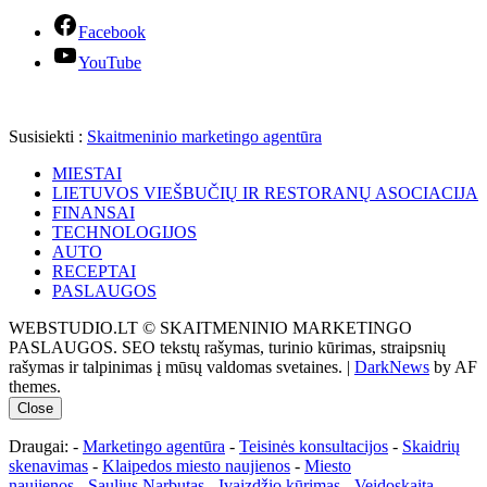
Facebook
YouTube
Susisiekti :
Skaitmeninio marketingo agentūra
MIESTAI
LIETUVOS VIEŠBUČIŲ IR RESTORANŲ ASOCIACIJA
FINANSAI
TECHNOLOGIJOS
AUTO
RECEPTAI
PASLAUGOS
WEBSTUDIO.LT © SKAITMENINIO MARKETINGO
PASLAUGOS. SEO tekstų rašymas, turinio kūrimas, straipsnių
rašymas ir talpinimas į mūsų valdomas svetaines.
|
DarkNews
by AF
themes.
Close
Draugai: -
Marketingo agentūra
-
Teisinės konsultacijos
-
Skaidrių
skenavimas
-
Klaipedos miesto naujienos
-
Miesto
naujienos
-
Saulius Narbutas
-
Įvaizdžio kūrimas
-
Veidoskaita
-