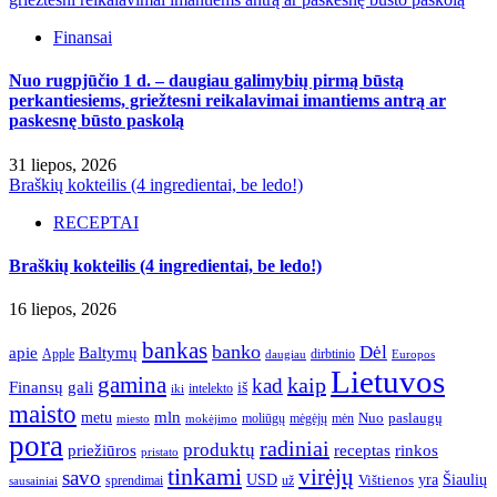
Finansai
Nuo rugpjūčio 1 d. – daugiau galimybių pirmą būstą
perkantiesiems, griežtesni reikalavimai imantiems antrą ar
paskesnę būsto paskolą
31 liepos, 2026
Braškių kokteilis (4 ingredientai, be ledo!)
RECEPTAI
Braškių kokteilis (4 ingredientai, be ledo!)
16 liepos, 2026
bankas
banko
Dėl
apie
Baltymų
Apple
dirbtinio
daugiau
Europos
Lietuvos
gamina
kaip
kad
Finansų
gali
iš
intelekto
iki
maisto
mln
metu
paslaugų
moliūgų
mėgėjų
mėn
Nuo
miesto
mokėjimo
pora
radiniai
produktų
receptas
priežiūros
rinkos
pristato
tinkami
virėjų
savo
yra
USD
Šiaulių
sprendimai
už
Vištienos
sausainiai