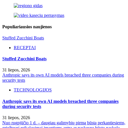
Populiariausios naujienos
Stuffed Zucchini Boats
RECEPTAI
Stuffed Zucchini Boats
31 liepos, 2026
Anthropic says its own AI models breached three companies during
security tests
TECHNOLOGIJOS
Anthropic says its own AI models breached three companies
during security tests
31 liepos, 2026
Nuo rugpjūčio 1 d. – daugiau galimybių pirmą būstą perkantiesiems,
griežtesni reikalavimai imantiems antrą ar paskesnę būsto paskolą