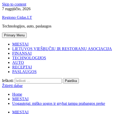
Skip to content
7 rugpjūčio, 2026
Regiono Gidas.LT
Technologijos, auto, paslaugos
Primary Menu
MIESTAI
LIETUVOS VIEŠBUČIŲ IR RESTORANŲ ASOCIACIJA
FINANSAI
TECHNOLOGIJOS
AUTO
RECEPTAI
PASLAUGOS
Ieškoti:
Žiūrėti dabar
Home
MIESTAI
Uogautojai: miško uogos ir grybai tampa prabangos preke
MIESTAI