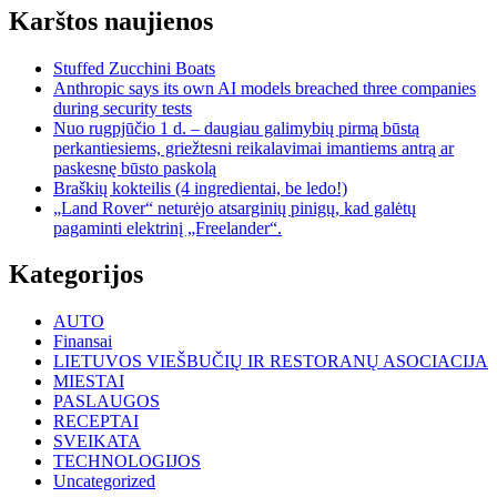
Karštos naujienos
Stuffed Zucchini Boats
Anthropic says its own AI models breached three companies
during security tests
Nuo rugpjūčio 1 d. – daugiau galimybių pirmą būstą
perkantiesiems, griežtesni reikalavimai imantiems antrą ar
paskesnę būsto paskolą
Braškių kokteilis (4 ingredientai, be ledo!)
„Land Rover“ neturėjo atsarginių pinigų, kad galėtų
pagaminti elektrinį „Freelander“.
Kategorijos
AUTO
Finansai
LIETUVOS VIEŠBUČIŲ IR RESTORANŲ ASOCIACIJA
MIESTAI
PASLAUGOS
RECEPTAI
SVEIKATA
TECHNOLOGIJOS
Uncategorized