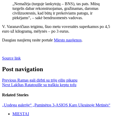
„Nemažėja (turguje lankytojų – BNS), tas pats. Mūsų
turgelis dabar rekonstruojamas, gražinamas, daromas
civilizuotesnis, kad būtų ir prekeiviams patogu, ir
pirkėjams“, – sakė bendruomenės vadovas.
V. Varanavičiaus teigimu, šiuo metu voveraitės superkamos po 4,5
euro už kilogramą, mėlynės – po 3 eurus.
Daugiau naujienų rasite portale
Miesto naujienos
.
Source link
Post navigation
Previous
Ramas gali dirbti su trijų eilių pikapu
Next
Lakštas Ratatouille su traškiu keptu tofu
Related Stories
„Uodega galerije“ „Paminėtos 3-ASIOS Karo Ukrainoje Metinės“
MIESTAI