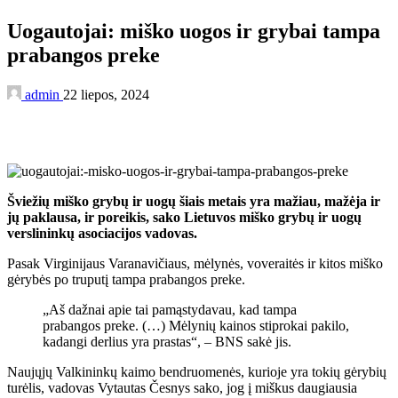
Uogautojai: miško uogos ir grybai tampa
prabangos preke
admin
22 liepos, 2024
Šviežių miško grybų ir uogų šiais metais yra mažiau, mažėja ir
jų paklausa, ir poreikis, sako Lietuvos miško grybų ir uogų
verslininkų asociacijos vadovas.
Pasak Virginijaus Varanavičiaus, mėlynės, voveraitės ir kitos miško
gėrybės po truputį tampa prabangos preke.
„Aš dažnai apie tai pamąstydavau, kad tampa
prabangos preke. (…) Mėlynių kainos stiprokai pakilo,
kadangi derlius yra prastas“, – BNS sakė jis.
Naujųjų Valkininkų kaimo bendruomenės, kurioje yra tokių gėrybių
turėlis, vadovas Vytautas Česnys sako, jog į miškus daugiausia