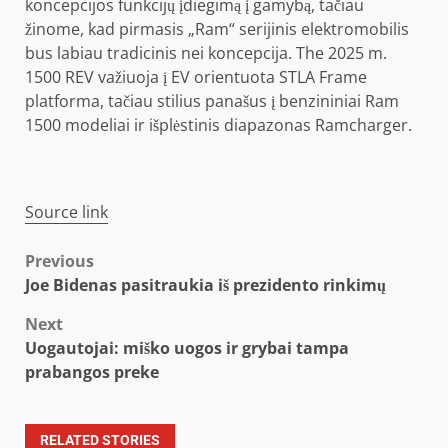
koncepcijos funkcijų įdiegimą į gamybą, tačiau
žinome, kad pirmasis „Ram“ serijinis elektromobilis
bus labiau tradicinis nei koncepcija. The
2025 m.
1500 REV
važiuoja į EV orientuota STLA Frame
platforma, tačiau stilius panašus į
benzininiai Ram
1500 modeliai
ir
išplėstinis diapazonas Ramcharger
.
Source link
Post
Previous
Joe Bidenas pasitraukia iš prezidento rinkimų
navigation
Next
Uogautojai: miško uogos ir grybai tampa
prabangos preke
RELATED STORIES