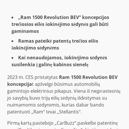
„Ram 1500 Revolution BEV“ koncepcijos
trečiosios eilės šokinėjimo sėdynės gali būti
gaminamos
Ramas pateikė patentą trečios eilės
šokinėjimo sėdynėms
Kai nenaudojamos, šokinėjimo sėdynės
susilenkia į galinę kabinos sienelę
2023 m. CES pristatytas
Ram 1500 Revolution BEV
koncepcija
t
apžvelgė būsimus automobilių
gamintojo elektrinius pikapus. Viena iš neįprastesnių
jo savybių buvo trijų eilių sėdynių išdėstymas su
nuimamomis sėdynėmis, kurias dabar bando
patentuoti „Ram“ tėvai „Stellantis“.
Pirmą kartą pastebėjo
„CarBuzz“.
paskelbė patentinę