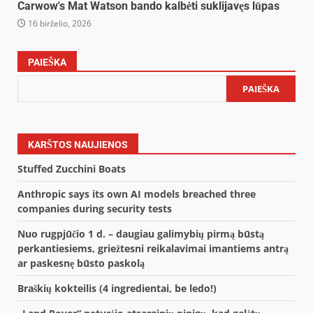
Carwow's Mat Watson bando kalbėti suklijavęs lūpas
16 birželio, 2026
PAIEŠKA
PAIEŠKA
KARŠTOS NAUJIENOS
Stuffed Zucchini Boats
Anthropic says its own AI models breached three
companies during security tests
Nuo rugpjūčio 1 d. – daugiau galimybių pirmą būstą
perkantiesiems, griežtesni reikalavimai imantiems antrą
ar paskesnę būsto paskolą
Braškių kokteilis (4 ingredientai, be ledo!)