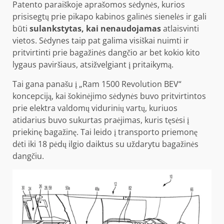
Patento paraiškoje aprašomos sėdynės, kurios
prisisegtų prie pikapo kabinos galinės sienelės ir gali
būti
sulankstytas, kai nenaudojamas
atlaisvinti
vietos. Sėdynes taip pat galima visiškai nuimti ir
pritvirtinti prie bagažinės dangčio ar bet kokio kito
lygaus paviršiaus, atsižvelgiant į pritaikymą.
Tai gana panašu į „Ram 1500 Revolution BEV“
koncepciją, kai šokinėjimo sėdynės buvo pritvirtintos
prie elektra valdomų vidurinių vartų, kuriuos
atidarius buvo sukurtas praėjimas, kuris tęsėsi į
priekinę bagažinę. Tai leido į transporto priemonę
dėti iki 18 pėdų ilgio daiktus su uždarytu bagažinės
dangčiu.