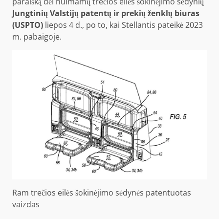
paraišką dėl nuimamų trečios eilės šokinėjimo sėdynių
Jungtinių Valstijų patentų ir prekių ženklų biuras
(USPTO)
liepos 4 d., po to, kai Stellantis pateikė 2023
m. pabaigoje.
Ram trečios eilės šokinėjimo sėdynės patentuotas
vaizdas