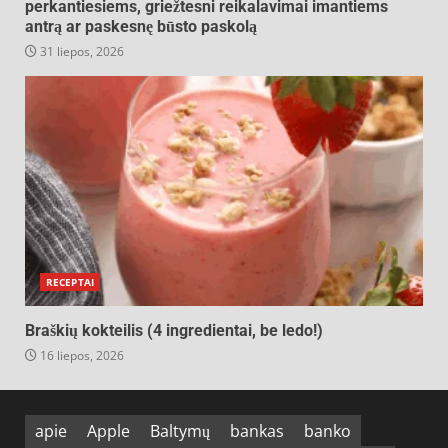
perkantiesiems, griežtesni reikalavimai imantiems
antrą ar paskesnę būsto paskolą
31 liepos, 2026
RECEPTAI
Braškių kokteilis (4 ingredientai, be ledo!)
16 liepos, 2026
apie
Apple
Baltymų
bankas
banko