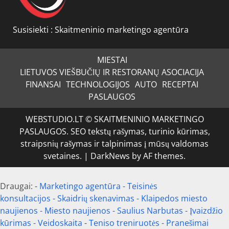
Susisiekti :
Skaitmeninio marketingo agentūra
MIESTAI
LIETUVOS VIEŠBUČIŲ IR RESTORANŲ ASOCIACIJA
FINANSAI
TECHNOLOGIJOS
AUTO
RECEPTAI
PASLAUGOS
WEBSTUDIO.LT © SKAITMENINIO MARKETINGO
PASLAUGOS. SEO tekstų rašymas, turinio kūrimas,
straipsnių rašymas ir talpinimas į mūsų valdomas
svetaines.
|
DarkNews
by AF themes.
Draugai: -
Marketingo agentūra
-
Teisinės
konsultacijos
-
Skaidrių skenavimas
-
Klaipedos miesto
naujienos
-
Miesto naujienos
-
Saulius Narbutas
-
Įvaizdžio
kūrimas
-
Veidoskaita
-
Teniso treniruotės
- Pranešimai