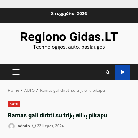
Skip
8 rugpjūčio, 2026
to
content
Regiono Gidas.LT
Technologijos, auto, paslaugos
PRIMARY
MENU
Home
AUTO
Ramas gali dirbti su trijų eilių pikapu
AUTO
Ramas gali dirbti su trijų eilių pikapu
admin
22 liepos, 2024