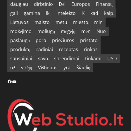
daugiau
dirbtinio
Dėl
Europos
Finansų
gali
gamina
iki
intelekto
iš
kad
kaip
Lietuvos
maisto
metu
miesto
mln
mokėjimo
moliūgų
mėgėjų
mėn
Nuo
paslaugų
pora
priežiūros
pristato
produktų
radiniai
receptas
rinkos
sausainiai
savo
sprendimai
tinkami
USD
už
virėjų
Vištienos
yra
Šiaulių
Facebook
YouTube