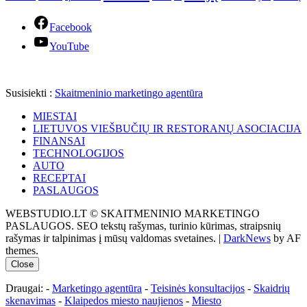
Facebook
YouTube
Susisiekti :
Skaitmeninio marketingo agentūra
MIESTAI
LIETUVOS VIEŠBUČIŲ IR RESTORANŲ ASOCIACIJA
FINANSAI
TECHNOLOGIJOS
AUTO
RECEPTAI
PASLAUGOS
WEBSTUDIO.LT © SKAITMENINIO MARKETINGO
PASLAUGOS. SEO tekstų rašymas, turinio kūrimas, straipsnių
rašymas ir talpinimas į mūsų valdomas svetaines.
|
DarkNews
by AF
themes.
Close
Draugai: -
Marketingo agentūra
-
Teisinės konsultacijos
-
Skaidrių
skenavimas
-
Klaipedos miesto naujienos
-
Miesto