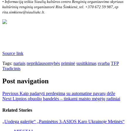
• Informaciją teikia Šiaulių kultūros centro Renginių organizavimo skyriaus
kultūrinių renginių organizatorė Rita Šimkienė, tel. +370 672 59 987, ep
rita.simkiene@siauliukc.lt.
Source link
Tags:
nariais
nepriklausomybės
priminė
susitikimas
svarbą
TFP
Tradicinis
Post navigation
Previous
Kaip padaryti perdegimą su automatine pavarų dėže
Next
Lipnios obuolių bandelės – tinkami maisto mėgėjų radiniai
Related Stories
„Uodega galerije“ „Paminėtos 3-ASIOS Karo Ukrainoje Metinės“