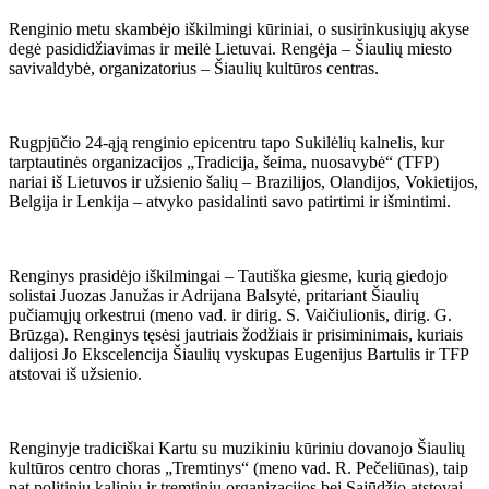
Renginio metu skambėjo iškilmingi kūriniai, o susirinkusiųjų akyse
degė pasididžiavimas ir meilė Lietuvai. Rengėja – Šiaulių miesto
savivaldybė, organizatorius – Šiaulių kultūros centras.
Rugpjūčio 24-ąją renginio epicentru tapo Sukilėlių kalnelis, kur
tarptautinės organizacijos „Tradicija, šeima, nuosavybė“ (TFP)
nariai iš Lietuvos ir užsienio šalių – Brazilijos, Olandijos, Vokietijos,
Belgija ir Lenkija – atvyko pasidalinti savo patirtimi ir išmintimi.
Renginys prasidėjo iškilmingai – Tautiška giesme, kurią giedojo
solistai Juozas Janužas ir Adrijana Balsytė, pritariant Šiaulių
pučiamųjų orkestrui (meno vad. ir dirig. S. Vaičiulionis, dirig. G.
Brūzga). Renginys tęsėsi jautriais žodžiais ir prisiminimais, kuriais
dalijosi Jo Ekscelencija Šiaulių vyskupas Eugenijus Bartulis ir TFP
atstovai iš užsienio.
Renginyje tradiciškai Kartu su muzikiniu kūriniu dovanojo Šiaulių
kultūros centro choras „Tremtinys“ (meno vad. R. Pečeliūnas), taip
pat politinių kalinių ir tremtinių organizacijos bei Sąjūdžio atstovai.