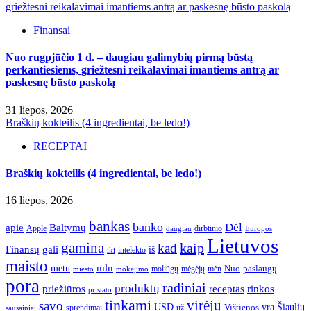
griežtesni reikalavimai imantiems antrą ar paskesnę būsto paskolą
Finansai
Nuo rugpjūčio 1 d. – daugiau galimybių pirmą būstą
perkantiesiems, griežtesni reikalavimai imantiems antrą ar
paskesnę būsto paskolą
31 liepos, 2026
Braškių kokteilis (4 ingredientai, be ledo!)
RECEPTAI
Braškių kokteilis (4 ingredientai, be ledo!)
16 liepos, 2026
bankas
banko
Dėl
apie
Baltymų
Apple
dirbtinio
daugiau
Europos
Lietuvos
gamina
kaip
kad
Finansų
gali
iš
intelekto
iki
maisto
mln
metu
paslaugų
moliūgų
mėgėjų
mėn
Nuo
miesto
mokėjimo
pora
radiniai
produktų
receptas
priežiūros
rinkos
pristato
tinkami
virėjų
savo
yra
USD
Šiaulių
sprendimai
už
Vištienos
sausainiai