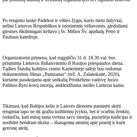
Po renginio laukė Padėkos ir vilties žygis, kurio metu dalyviai,
nešini Lietuvos Respublikos ir istorinėmis vėliavomis, giedodami
giesmes iškilmingais keliavo į šv. Mišios Šv. apaštalų Petro ir
Pauliaus katedroje.
Organizatoriai primena, kad rugpjūčio 31 d. 18.30 val. bus
prisiminta Lietuvos išsilaisvinimo iš Rusijos priespaudos diena.
Tądien Šiaulių kultūros centro Kamerinėje salėje bus rodomas
dokumentinis filmas „Partizanas“ (rež. A. Zalanskaitė, 2020),
kuriame pasakojama apie unikalią Prisikėlimo vadovę Juozo
Paliūno-Ryto kovų istoriją, atskleidžiama meilės Lietuvai kaina.
Tikimasi, kad Baltijos kelio ir Laisvės dienoms paminėti skirti
renginiai tapo ne tik gražiu kultūriniu įvykiu, bet ir svarbiu ženklu,
rodančiu, kad mūsų tauta vertina savo istoriją, puoselėja tradicijas ir
susibūrė bendram tikslui – išsaugoma atmintį apie praeitį ir kurti
geresnę ateitį.