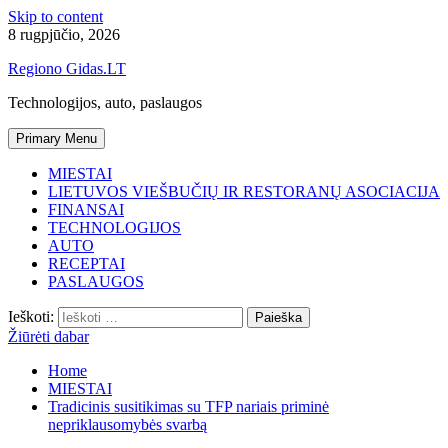
Skip to content
8 rugpjūčio, 2026
Regiono Gidas.LT
Technologijos, auto, paslaugos
Primary Menu
MIESTAI
LIETUVOS VIEŠBUČIŲ IR RESTORANŲ ASOCIACIJA
FINANSAI
TECHNOLOGIJOS
AUTO
RECEPTAI
PASLAUGOS
Ieškoti:
Žiūrėti dabar
Home
MIESTAI
Tradicinis susitikimas su TFP nariais priminė
nepriklausomybės svarbą