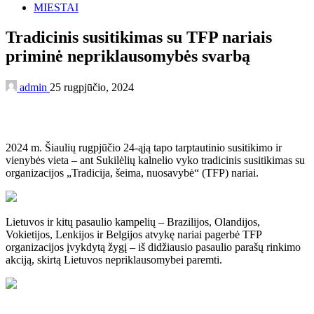
MIESTAI
Tradicinis susitikimas su TFP nariais
priminė nepriklausomybės svarbą
admin
25 rugpjūčio, 2024
2024 m. Šiaulių rugpjūčio 24-ąją tapo tarptautinio susitikimo ir
vienybės vieta – ant Sukilėlių kalnelio vyko tradicinis susitikimas su
organizacijos „Tradicija, šeima, nuosavybė“ (TFP) nariai.
Lietuvos ir kitų pasaulio kampelių – Brazilijos, Olandijos,
Vokietijos, Lenkijos ir Belgijos atvykę nariai pagerbė TFP
organizacijos įvykdytą žygį – iš didžiausio pasaulio parašų rinkimo
akciją, skirtą Lietuvos nepriklausomybei paremti.