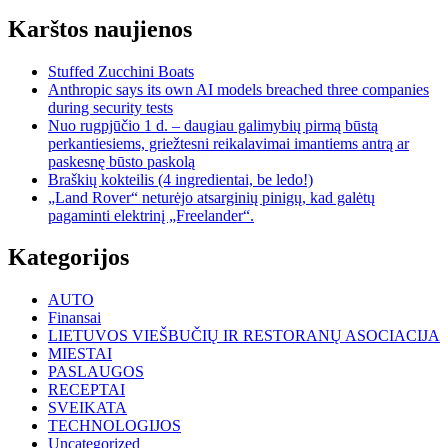
Karštos naujienos
Stuffed Zucchini Boats
Anthropic says its own AI models breached three companies
during security tests
Nuo rugpjūčio 1 d. – daugiau galimybių pirmą būstą
perkantiesiems, griežtesni reikalavimai imantiems antrą ar
paskesnę būsto paskolą
Braškių kokteilis (4 ingredientai, be ledo!)
„Land Rover“ neturėjo atsarginių pinigų, kad galėtų
pagaminti elektrinį „Freelander“.
Kategorijos
AUTO
Finansai
LIETUVOS VIEŠBUČIŲ IR RESTORANŲ ASOCIACIJA
MIESTAI
PASLAUGOS
RECEPTAI
SVEIKATA
TECHNOLOGIJOS
Uncategorized