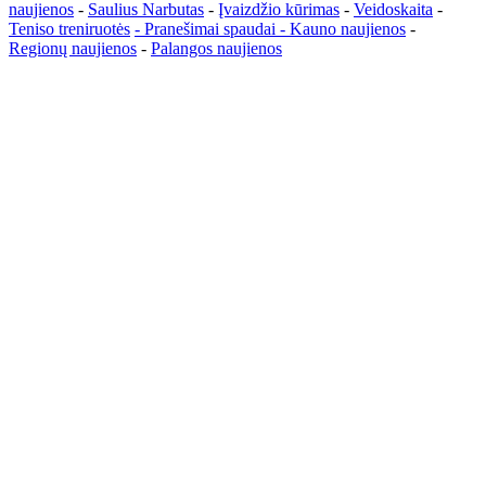
naujienos
-
Saulius Narbutas
-
Įvaizdžio kūrimas
-
Veidoskaita
-
Teniso treniruotės
- Pranešimai spaudai -
Kauno naujienos
-
Regionų naujienos
-
Palangos naujienos