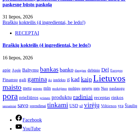
paskesnę būsto paskolą
31 liepos, 2026
Braškių kokteilis (4 ingredientai, be ledo!)
RECEPTAI
Braškių kokteilis (4 ingredientai, be ledo!)
16 liepos, 2026
bankas
banko
Dėl
apie
Baltymų
Apple
dirbtinio
daugiau
Europos
Lietuvos
gamina
kaip
kad
Finansų
gali
iš
intelekto
iki
maisto
mln
metu
paslaugų
moliūgų
mėgėjų
mėn
Nuo
miesto
mokėjimo
pora
radiniai
produktų
receptas
priežiūros
rinkos
pristato
tinkami
virėjų
savo
yra
USD
Šiaulių
sprendimai
už
Vištienos
sausainiai
Facebook
YouTube