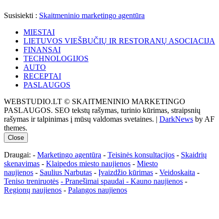
Susisiekti :
Skaitmeninio marketingo agentūra
MIESTAI
LIETUVOS VIEŠBUČIŲ IR RESTORANŲ ASOCIACIJA
FINANSAI
TECHNOLOGIJOS
AUTO
RECEPTAI
PASLAUGOS
WEBSTUDIO.LT © SKAITMENINIO MARKETINGO
PASLAUGOS. SEO tekstų rašymas, turinio kūrimas, straipsnių
rašymas ir talpinimas į mūsų valdomas svetaines.
|
DarkNews
by AF
themes.
Close
Draugai: -
Marketingo agentūra
-
Teisinės konsultacijos
-
Skaidrių
skenavimas
-
Klaipedos miesto naujienos
-
Miesto
naujienos
-
Saulius Narbutas
-
Įvaizdžio kūrimas
-
Veidoskaita
-
Teniso treniruotės
- Pranešimai spaudai -
Kauno naujienos
-
Regionų naujienos
-
Palangos naujienos