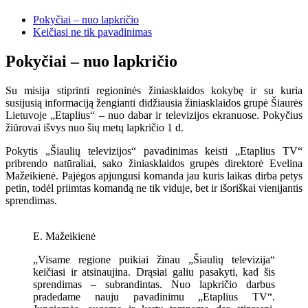
Pokyčiai – nuo ​​lapkričio
Keičiasi ne tik pavadinimas
Pokyčiai – nuo ​​lapkričio
Su misija stiprinti regioninės žiniasklaidos kokybę ir su kuria
susijusią informaciją žengianti didžiausia žiniasklaidos grupė Šiaurės
Lietuvoje „Etaplius“ – nuo ​​dabar ir televizijos ekranuose. Pokyčius
žiūrovai išvys nuo šių metų lapkričio 1 d.
Pokytis „Šiaulių televizijos“ pavadinimas keisti „Etaplius TV“
pribrendo natūraliai, sako žiniasklaidos grupės direktorė Evelina
Mažeikienė. Pajėgos apjungusi komanda jau kuris laikas dirba petys
petin, todėl priimtas komandą ne tik viduje, bet ir išoriškai vienijantis
sprendimas.
E. Mažeikienė
„Visame regione puikiai žinau „Šiaulių televizija“
keičiasi ir atsinaujina. Drąsiai galiu pasakyti, kad šis
sprendimas – subrandintas. Nuo lapkričio darbus
pradedame nauju pavadinimu „Etaplius TV“.