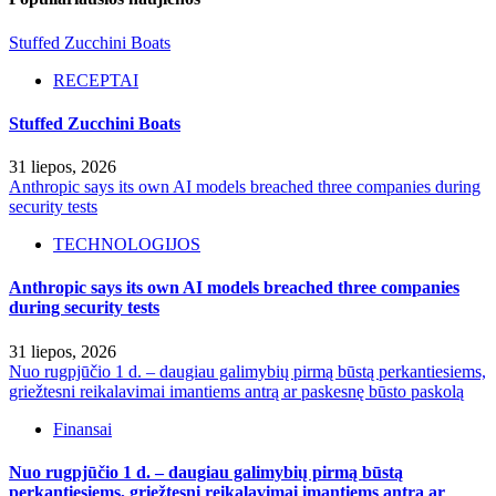
Stuffed Zucchini Boats
RECEPTAI
Stuffed Zucchini Boats
31 liepos, 2026
Anthropic says its own AI models breached three companies during
security tests
TECHNOLOGIJOS
Anthropic says its own AI models breached three companies
during security tests
31 liepos, 2026
Nuo rugpjūčio 1 d. – daugiau galimybių pirmą būstą perkantiesiems,
griežtesni reikalavimai imantiems antrą ar paskesnę būsto paskolą
Finansai
Nuo rugpjūčio 1 d. – daugiau galimybių pirmą būstą
perkantiesiems, griežtesni reikalavimai imantiems antrą ar