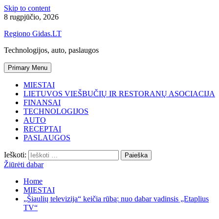
Skip to content
8 rugpjūčio, 2026
Regiono Gidas.LT
Technologijos, auto, paslaugos
Primary Menu
MIESTAI
LIETUVOS VIEŠBUČIŲ IR RESTORANŲ ASOCIACIJA
FINANSAI
TECHNOLOGIJOS
AUTO
RECEPTAI
PASLAUGOS
Ieškoti:
Žiūrėti dabar
Home
MIESTAI
„Šiaulių televizija“ keičia rūbą: nuo dabar vadinsis „Etaplius
TV“