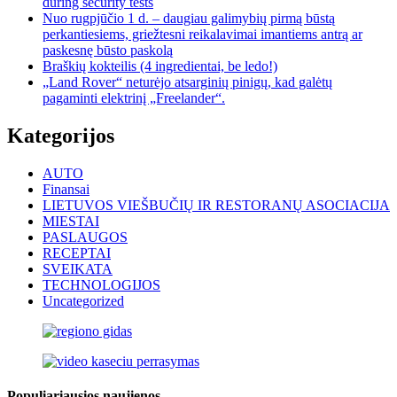
during security tests
Nuo rugpjūčio 1 d. – daugiau galimybių pirmą būstą
perkantiesiems, griežtesni reikalavimai imantiems antrą ar
paskesnę būsto paskolą
Braškių kokteilis (4 ingredientai, be ledo!)
„Land Rover“ neturėjo atsarginių pinigų, kad galėtų
pagaminti elektrinį „Freelander“.
Kategorijos
AUTO
Finansai
LIETUVOS VIEŠBUČIŲ IR RESTORANŲ ASOCIACIJA
MIESTAI
PASLAUGOS
RECEPTAI
SVEIKATA
TECHNOLOGIJOS
Uncategorized
Populiariausios naujienos