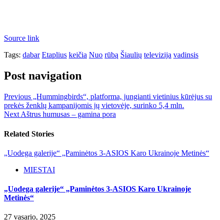
Source link
Tags:
dabar
Etaplius
keičia
Nuo
rūbą
Šiaulių
televizija
vadinsis
Post navigation
Previous
„Hummingbirds“, platforma, jungianti vietinius kūrėjus su
prekės ženklų kampanijomis jų vietovėje, surinko 5,4 mln.
Next
Aštrus humusas – gamina pora
Related Stories
„Uodega galerije“ „Paminėtos 3-ASIOS Karo Ukrainoje Metinės“
MIESTAI
„Uodega galerije“ „Paminėtos 3-ASIOS Karo Ukrainoje
Metinės“
27 vasario, 2025