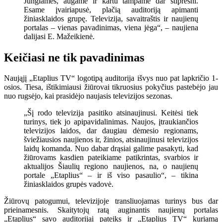
Jungiamės, augame ir kartu tampame dar stipresni.
Esame įvairiapusė, plačią auditoriją apimanti
žiniasklaidos grupę. Televizija, savaitraštis ir naujienų
portalas – vienas pavadinimas, viena jėga“, – naujiena
dalijasi E. Mažeikienė.
Keičiasi ne tik pavadinimas
Naująjį „Etaplius TV“ logotipą auditorija išvys nuo pat lapkričio 1-
osios. Tiesa, ištikimiausi žiūrovai tikruosius pokyčius pastebėjo
jau
nuo
rugsėjo, kai prasidėjo naujasis televizijos sezonas.
„Šį rodo televizija pasitiko atsinaujinusi. Keitėsi tiek
turinys, tiek jo apipavidalinimas. Naujos, įtraukiančios
televizijos laidos, dar daugiau dėmesio regionams,
šviežiausios naujienos ir, žinios, atsinaujinusi televizijos
laidų komanda. Nuo dabar drąsiai galime pasakyti, kad
žiūrovams kasdien pateikiame patikrintas, svarbios ir
aktualijos Šiaulių regiono naujienos, na, o naujienų
portale „Etaplius“ – ir iš viso pasaulio“, – tikina
žiniasklaidos grupės vadovė.
Žiūrovų patogumui, televizijoje transliuojamas turinys bus dar
prieinamesnis. Skaitytojų ratą auginantis naujienų portalas
„Etaplius“ savo auditorijai pateiks ir „Etaplius TV“ kuriamą