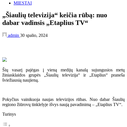
MIESTAI
„Šiaulių televizija“ keičia rūbą: nuo
dabar vadinsis „Etaplius TV“
admin
30 spalio, 2024
Šių vasarį pajėgas į vieną medijų kanalą sujungusios metų
žiniasklaidos grupės „Šiaulių televizija“ ir „Etaplius“ praneša
šviežiausią naujieną.
Pokyčius vainikuoja naujas televizijos rūbas. Nuo dabar Šiaulių
regiono žiūrovų tinklelyje išvys naują pavadinimą – „Etaplius TV“.
Turinys