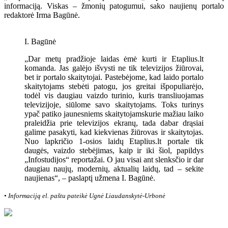
informaciją. Viskas – žmonių patogumui, sako naujienų portalo
redaktorė Irma Bagūnė.
I. Bagūnė
„Dar metų pradžioje laidas ėmė kurti ir Etaplius.lt
komanda. Jas galėjo išvysti ne tik televizijos žiūrovai,
bet ir portalo skaitytojai. Pastebėjome, kad laido portalo
skaitytojams stebėti patogu, jos greitai išpopuliarėjo,
todėl vis daugiau vaizdo turinio, kuris transliuojamas
televizijoje, siūlome savo skaitytojams. Toks turinys
ypač
patiko jaunesniems skaitytojams
kurie mažiau laiko
praleidžia prie televizijos ekranų, tada dabar drąsiai
galime pasakyti, kad kiekvienas žiūrovas ir skaitytojas.
Nuo lapkričio 1-osios laidų Etaplius.lt portale tik
daugės, vaizdo stebėjimas, kaip ir iki šiol, papildys
„Infostudijos“ reportažai. O jau visai ant slenksčio ir dar
daugiau naujų, modernių, aktualių laidų, tad – sekite
naujienas“, – paslaptį užmena I. Bagūnė.
• Informaciją el. paštu pateikė Ugnė Liaudanskytė-Urbonė