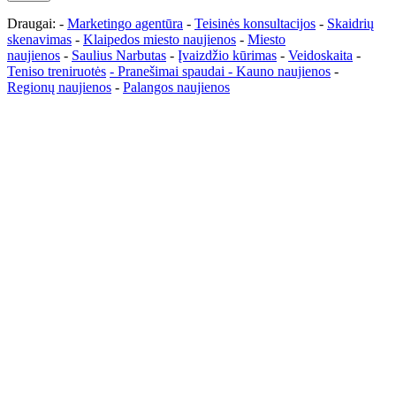
Draugai: -
Marketingo agentūra
-
Teisinės konsultacijos
-
Skaidrių
skenavimas
-
Klaipedos miesto naujienos
-
Miesto
naujienos
-
Saulius Narbutas
-
Įvaizdžio kūrimas
-
Veidoskaita
-
Teniso treniruotės
- Pranešimai spaudai -
Kauno naujienos
-
Regionų naujienos
-
Palangos naujienos