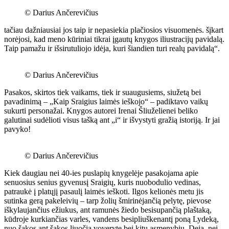
© Darius Ančerevičius
tačiau dažniausiai jos taip ir nepasiekia plačiosios visuomenės. šįkart
norėjosi, kad meno kūriniai tikrai įgautų knygos iliustracijų pavidalą.
Taip pamažu ir išsirutuliojo idėja, kuri šiandien turi realų pavidalą“.
© Darius Ančerevičius
Pasakos, skirtos tiek vaikams, tiek ir suaugusiems, siužetą bei
pavadinimą – „Kaip Sraigius laimės ieškojo“ – padiktavo vaikų
sukurti personažai. Knygos autorei Irenai Šliuželienei beliko
galutinai sudėlioti visus tašką ant „i“ ir išvystyti gražią istoriją. Ir jai
pavyko!
© Darius Ančerevičius
Kiek daugiau nei 40-ies puslapių knygelėje pasakojama apie
senuosius senius gyvenusį Sraigių, kuris nuobodulio vedinas,
patraukė į platųjį pasaulį laimės ieškoti. Ilgos kelionės metu jis
sutinka gerą pakeleivių – tarp žolių šmirinėjančią pelytę, pievose
iškylaujančius ežiukus, ant ramunės žiedo besisupančią plaštaką,
kūdroje kurkiančias varles, vandens besipliuškenantį poną Lydeką,
nuo šakos ant šakos liuočią voverytę bei kitų asmenybių. Deja, nei