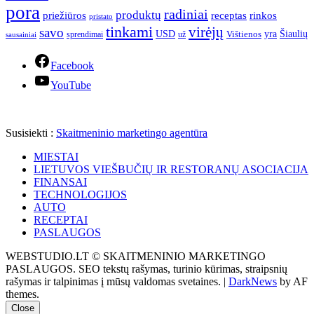
pora
radiniai
produktų
receptas
priežiūros
rinkos
pristato
tinkami
virėjų
savo
yra
USD
Šiaulių
sprendimai
už
Vištienos
sausainiai
Facebook
YouTube
Susisiekti :
Skaitmeninio marketingo agentūra
MIESTAI
LIETUVOS VIEŠBUČIŲ IR RESTORANŲ ASOCIACIJA
FINANSAI
TECHNOLOGIJOS
AUTO
RECEPTAI
PASLAUGOS
WEBSTUDIO.LT © SKAITMENINIO MARKETINGO
PASLAUGOS. SEO tekstų rašymas, turinio kūrimas, straipsnių
rašymas ir talpinimas į mūsų valdomas svetaines.
|
DarkNews
by AF
themes.
Close