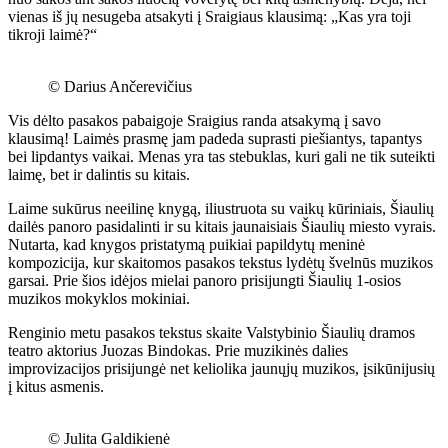
vienas iš jų nesugeba atsakyti į Sraigiaus klausimą: „Kas yra toji
tikroji laimė?“
© Darius Ančerevičius
Vis dėlto pasakos pabaigoje Sraigius randa atsakymą į savo
klausimą! Laimės prasmę jam padeda suprasti piešiantys, tapantys
bei lipdantys vaikai. Menas yra tas stebuklas, kuri gali ne tik suteikti
laimę, bet ir dalintis su kitais.
Laime sukūrus neeilinę knygą, iliustruota su vaikų kūriniais, Šiaulių
dailės panoro pasidalinti ir su kitais jaunaisiais Šiaulių miesto vyrais.
Nutarta, kad knygos pristatymą puikiai papildytų meninė
kompozicija, kur skaitomos pasakos tekstus lydėtų švelnūs muzikos
garsai. Prie šios idėjos mielai panoro prisijungti Šiaulių 1-osios
muzikos mokyklos mokiniai.
Renginio metu pasakos tekstus skaite Valstybinio Šiaulių dramos
teatro aktorius Juozas Bindokas. Prie muzikinės dalies
improvizacijos prisijungė net keliolika jaunųjų muzikos, įsikūnijusių
į kitus asmenis.
© Julita Galdikienė