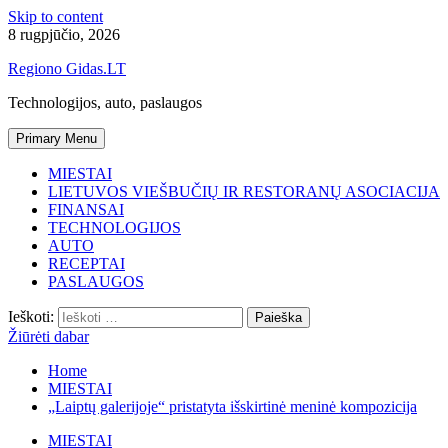
Skip to content
8 rugpjūčio, 2026
Regiono Gidas.LT
Technologijos, auto, paslaugos
Primary Menu
MIESTAI
LIETUVOS VIEŠBUČIŲ IR RESTORANŲ ASOCIACIJA
FINANSAI
TECHNOLOGIJOS
AUTO
RECEPTAI
PASLAUGOS
Ieškoti:
Žiūrėti dabar
Home
MIESTAI
„Laiptų galerijoje“ pristatyta išskirtinė meninė kompozicija
MIESTAI