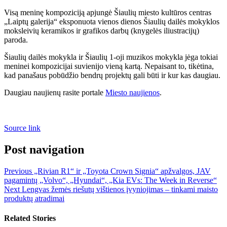
Visą meninę kompoziciją apjungė Šiaulių miesto kultūros centras
„Laiptų galerija“ eksponuota vienos dienos Šiaulių dailės mokyklos
moksleivių keramikos ir grafikos darbų (knygelės iliustracijų)
paroda.
Šiaulių dailės mokykla ir Šiaulių 1-oji muzikos mokykla jėga tokiai
meninei kompozicijai suvienijo vieną kartą. Nepaisant to, tikėtina,
kad panašaus pobūdžio bendrų projektų gali būti ir kur kas daugiau.
Daugiau naujienų rasite portale
Miesto naujienos
.
Source link
Post navigation
Previous
„Rivian R1“ ir „Toyota Crown Signia“ apžvalgos, JAV
pagamintų „Volvo“, „Hyundai“, „Kia EVs: The Week in Reverse“
Next
Lengvas žemės riešutų vištienos įvyniojimas – tinkami maisto
produktų atradimai
Related Stories