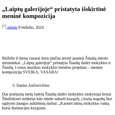
„Laiptų galerijoje“ pristatyta išskirtinė
meninė kompozicija
admin
9 birželio, 2024
Birželio 6 dieną vasarai duris plačiai atvėrė jaunieji Šiaulių miesto
menininkai. „Laiptų galerijoje“ pristatyta Šiaulių dailės mokyklos ir
Šiaulių 1-osios muzikos mokyklos bendras projektas – meninė
kompozicija SVEIKA, VASARA!
© Darius Ančerevičius
Dar praėjusių metų rudenį Šiaulių dailės mokyklos mokytojai Irenai
Šliuželienei netikėtai kilo mintis sukurti knygelę, į kurią nugultų šios
ugdymo įstaigos auklėtinių darbai: „Kasmet mūsų mokyklos vaikų
kuria iliustracijos knygoms.