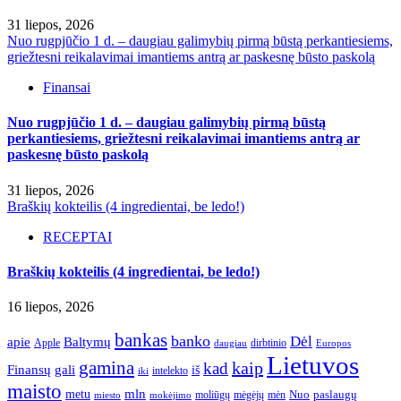
31 liepos, 2026
Nuo rugpjūčio 1 d. – daugiau galimybių pirmą būstą perkantiesiems,
griežtesni reikalavimai imantiems antrą ar paskesnę būsto paskolą
Finansai
Nuo rugpjūčio 1 d. – daugiau galimybių pirmą būstą
perkantiesiems, griežtesni reikalavimai imantiems antrą ar
paskesnę būsto paskolą
31 liepos, 2026
Braškių kokteilis (4 ingredientai, be ledo!)
RECEPTAI
Braškių kokteilis (4 ingredientai, be ledo!)
16 liepos, 2026
bankas
banko
Dėl
apie
Baltymų
Apple
dirbtinio
daugiau
Europos
Lietuvos
gamina
kaip
kad
Finansų
gali
iš
intelekto
iki
maisto
mln
metu
paslaugų
moliūgų
mėgėjų
mėn
Nuo
miesto
mokėjimo