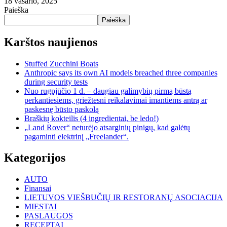
18 vasario, 2025
Paieška
Paieška
Karštos naujienos
Stuffed Zucchini Boats
Anthropic says its own AI models breached three companies
during security tests
Nuo rugpjūčio 1 d. – daugiau galimybių pirmą būstą
perkantiesiems, griežtesni reikalavimai imantiems antrą ar
paskesnę būsto paskolą
Braškių kokteilis (4 ingredientai, be ledo!)
„Land Rover“ neturėjo atsarginių pinigų, kad galėtų
pagaminti elektrinį „Freelander“.
Kategorijos
AUTO
Finansai
LIETUVOS VIEŠBUČIŲ IR RESTORANŲ ASOCIACIJA
MIESTAI
PASLAUGOS
RECEPTAI