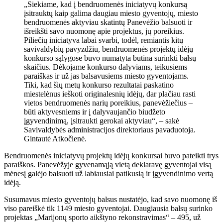
„Siekiame, kad į bendruomenės iniciatyvų konkursą
įsitrauktų kaip galima daugiau miesto gyventojų, miesto
bendruomenės aktyviau skatintų Panevėžio balsuoti ir
išreikšti savo nuomonę apie projektus, jų poreikius.
Piliečių iniciatyva labai svarbi, todėl, remiantis kitų
savivaldybių pavyzdžiu, bendruomenės projektų idėjų
konkurso sąlygose buvo numatyta būtina surinkti balsų
skaičius. Dėkojame konkurso dalyviams, teikusiems
paraiškas ir už jas balsavusiems miesto gyventojams.
Tiki, kad šių metų konkurso rezultatai paskatino
miestelėnus ieškoti originalesnių idėjų, dar plačiau rasti
vietos bendruomenės narių poreikius, panevėžiečius –
būti aktyvesniems ir į dalyvaujančio biudžeto
įgyvendinimą, įsitraukti gerokai aktyviau“, – sakė
Savivaldybės administracijos direktoriaus pavaduotoja.
Gintautė Atkočienė.
Bendruomenės iniciatyvų projektų idėjų konkursai buvo pateikti trys
paraiškos. Panevėžyje gyvenamąją vietą deklaravę gyventojai visą
mėnesį galėjo balsuoti už labiausiai patikusią ir įgyvendinimo vertą
idėją.
Susumavus miesto gyventojų balsus nustatėjo, kad savo nuomonę iš
viso pareiškė tik 1149 miesto gyventojai. Daugiausia balsų surinko
projektas „Marijonų sporto aikštyno rekonstravimas“ – 495, už