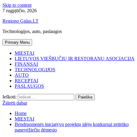
Skip to content
7 rugpjūčio, 2026
Regiono Gidas.LT
Technologijos, auto, paslaugos
Primary Menu
MIESTAI
LIETUVOS VIEŠBUČIŲ IR RESTORANŲ ASOCIACIJA
FINANSAI
TECHNOLOGIJOS
AUTO
RECEPTAI
PASLAUGOS
Ieškoti:
Žiūrėti dabar
Home
MIESTAI
Bendruomenės iniciatyvų projektų idėjų konkursui pritrūko
panevėžiečių dėmesio