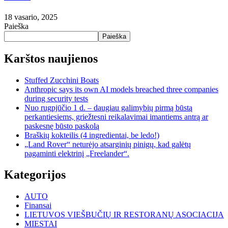
18 vasario, 2025
Paieška
Paieška
Karštos naujienos
Stuffed Zucchini Boats
Anthropic says its own AI models breached three companies
during security tests
Nuo rugpjūčio 1 d. – daugiau galimybių pirmą būstą
perkantiesiems, griežtesni reikalavimai imantiems antrą ar
paskesnę būsto paskolą
Braškių kokteilis (4 ingredientai, be ledo!)
„Land Rover“ neturėjo atsarginių pinigų, kad galėtų
pagaminti elektrinį „Freelander“.
Kategorijos
AUTO
Finansai
LIETUVOS VIEŠBUČIŲ IR RESTORANŲ ASOCIACIJA
MIESTAI