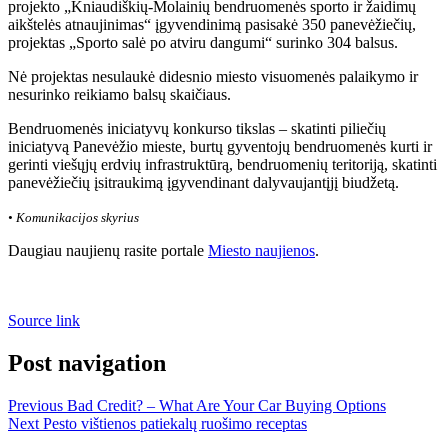
projekto „Kniaudiškių-Molainių bendruomenės sporto ir žaidimų
aikštelės atnaujinimas“ įgyvendinimą pasisakė 350 panevėžiečių,
projektas „Sporto salė po atviru dangumi“ surinko 304 balsus.
Nė projektas nesulaukė didesnio miesto visuomenės palaikymo ir
nesurinko reikiamo balsų skaičiaus.
Bendruomenės iniciatyvų konkurso tikslas – skatinti piliečių
iniciatyvą Panevėžio mieste, burtų gyventojų bendruomenės kurti ir
gerinti viešųjų erdvių infrastruktūrą, bendruomenių teritoriją, skatinti
panevėžiečių įsitraukimą įgyvendinant dalyvaujantįjį biudžetą.
• Komunikacijos skyrius
Daugiau naujienų rasite portale
Miesto naujienos
.
Source link
Post navigation
Previous
Bad Credit? – What Are Your Car Buying Options
Next
Pesto vištienos patiekalų ruošimo receptas