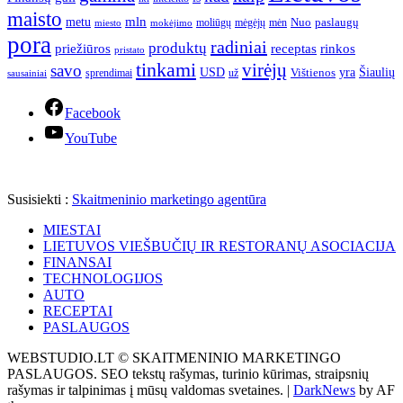
maisto
mln
metu
paslaugų
moliūgų
mėgėjų
mėn
Nuo
miesto
mokėjimo
pora
radiniai
produktų
receptas
priežiūros
rinkos
pristato
tinkami
virėjų
savo
yra
USD
Šiaulių
sprendimai
už
Vištienos
sausainiai
Facebook
YouTube
Susisiekti :
Skaitmeninio marketingo agentūra
MIESTAI
LIETUVOS VIEŠBUČIŲ IR RESTORANŲ ASOCIACIJA
FINANSAI
TECHNOLOGIJOS
AUTO
RECEPTAI
PASLAUGOS
WEBSTUDIO.LT © SKAITMENINIO MARKETINGO
PASLAUGOS. SEO tekstų rašymas, turinio kūrimas, straipsnių
rašymas ir talpinimas į mūsų valdomas svetaines.
|
DarkNews
by AF