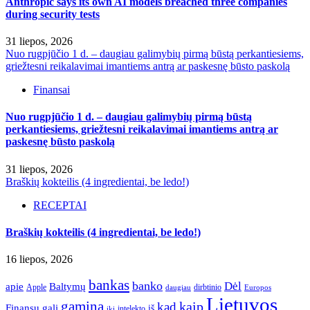
Anthropic says its own AI models breached three companies
during security tests
31 liepos, 2026
Nuo rugpjūčio 1 d. – daugiau galimybių pirmą būstą perkantiesiems,
griežtesni reikalavimai imantiems antrą ar paskesnę būsto paskolą
Finansai
Nuo rugpjūčio 1 d. – daugiau galimybių pirmą būstą
perkantiesiems, griežtesni reikalavimai imantiems antrą ar
paskesnę būsto paskolą
31 liepos, 2026
Braškių kokteilis (4 ingredientai, be ledo!)
RECEPTAI
Braškių kokteilis (4 ingredientai, be ledo!)
16 liepos, 2026
bankas
banko
Dėl
apie
Baltymų
Apple
dirbtinio
daugiau
Europos
Lietuvos
gamina
kaip
kad
Finansų
gali
iš
intelekto
iki