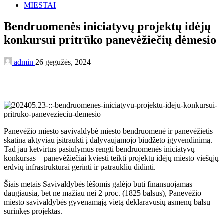
MIESTAI
Bendruomenės iniciatyvų projektų idėjų
konkursui pritrūko panevėžiečių dėmesio
admin
26 gegužės, 2024
Panevėžio miesto savivaldybė miesto bendruomenė ir panevėžietis
skatina aktyviau įsitraukti į dalyvaujamojo biudžeto įgyvendinimą.
Tad jau ketvirtus pasiūlymus rengti bendruomenės iniciatyvų
konkursas – panevėžiečiai kviesti teikti projektų idėjų miesto viešųjų
erdvių infrastruktūrai gerinti ir patraukliu didinti.
Šiais metais Savivaldybės lėšomis galėjo būti finansuojamas
daugiausia, bet ne mažiau nei 2 proc. (1825 balsus), Panevėžio
miesto savivaldybės gyvenamąją vietą deklaravusių asmenų balsų
surinkęs projektas.