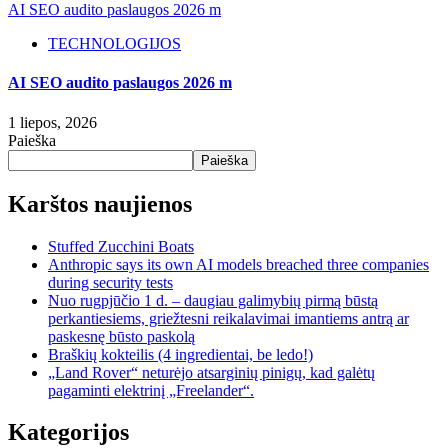
AI SEO audito paslaugos 2026 m
TECHNOLOGIJOS
AI SEO audito paslaugos 2026 m
1 liepos, 2026
Paieška
Paieška
Karštos naujienos
Stuffed Zucchini Boats
Anthropic says its own AI models breached three companies
during security tests
Nuo rugpjūčio 1 d. – daugiau galimybių pirmą būstą
perkantiesiems, griežtesni reikalavimai imantiems antrą ar
paskesnę būsto paskolą
Braškių kokteilis (4 ingredientai, be ledo!)
„Land Rover“ neturėjo atsarginių pinigų, kad galėtų
pagaminti elektrinį „Freelander“.
Kategorijos