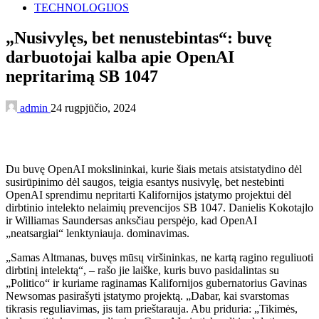
TECHNOLOGIJOS
„Nusivylęs, bet nenustebintas“: buvę
darbuotojai kalba apie OpenAI
nepritarimą SB 1047
admin
24 rugpjūčio, 2024
Du buvę OpenAI mokslininkai, kurie šiais metais atsistatydino dėl
susirūpinimo dėl saugos, teigia esantys nusivylę, bet nestebinti
OpenAI sprendimu nepritarti Kalifornijos įstatymo projektui dėl
dirbtinio intelekto nelaimių prevencijos SB 1047. Danielis Kokotajlo
ir Williamas Saundersas anksčiau perspėjo, kad OpenAI
„neatsargiai“ lenktyniauja. dominavimas.
„Samas Altmanas, buvęs mūsų viršininkas, ne kartą ragino reguliuoti
dirbtinį intelektą“, – rašo jie laiške, kuris buvo pasidalintas su
„Politico“ ir kuriame raginamas Kalifornijos gubernatorius Gavinas
Newsomas pasirašyti įstatymo projektą. „Dabar, kai svarstomas
tikrasis reguliavimas, jis tam prieštarauja. Abu priduria: „Tikimės,