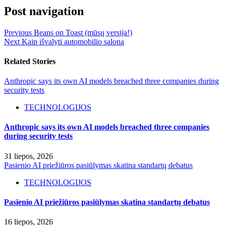
Post navigation
Previous
Beans on Toast (mūsų versija!)
Next
Kaip išvalyti automobilio saloną
Related Stories
Anthropic says its own AI models breached three companies during
security tests
TECHNOLOGIJOS
Anthropic says its own AI models breached three companies
during security tests
31 liepos, 2026
Pasienio AI priežiūros pasiūlymas skatina standartų debatus
TECHNOLOGIJOS
Pasienio AI priežiūros pasiūlymas skatina standartų debatus
16 liepos, 2026