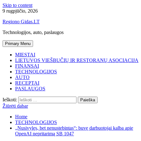
Skip to content
9 rugpjūčio, 2026
Regiono Gidas.LT
Technologijos, auto, paslaugos
Primary Menu
MIESTAI
LIETUVOS VIEŠBUČIŲ IR RESTORANŲ ASOCIACIJA
FINANSAI
TECHNOLOGIJOS
AUTO
RECEPTAI
PASLAUGOS
Ieškoti:
Žiūrėti dabar
Home
TECHNOLOGIJOS
„Nusivylęs, bet nenustebintas“: buvę darbuotojai kalba apie
OpenAI nepritarimą SB 1047