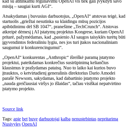
kad su atitinkamu reguliavimu OpenAI vis tiek gali įvykdyti savo
misiją – saugiai kurti AGI“.
Atsakydamas į buvusius darbuotojus, „OpenAI“ atstovas teigė, kad
startuolis „griežtai nesutinka su klaidingu mūsų pozicijos
apibūdinimu dėl SB 1047“, pranešime „TechCrunch“. Atstovas
atkreipė dėmesį į AI įstatymų projektus Kongrese, kuriam OpenAI
pritarė, pažymėdamas, kad „pasienio AI saugos taisyklės turėtų būti
įgyvendintos federaliniu lygiu, nes jos turi įtakos nacionaliniam
saugumui ir konkurencingumui“.
„OpenAI“ konkurentas „Anthropic“ išreiškė paramą įstatymo
projektui, pateikdamas konkrečius susirūpinimą keliančius
klausimus ir prašydamas pataisų. Nuo to laiko kai kurios buvo
įtrauktos, o ketvirtadienį generalinis direktorius Dario Amodei
parašė Newsom, sakydamas, kad dabartinio įstatymo projekto
„nauda greičiausiai viršys jo išlaidas“, tačiau visiškai nepatvirtino
įstatymo projekto.
Source link
Tags:
apie
bet
buvę
darbuotojai
kalba
nenustebintas
nepritarimą
Nusivylęs
OpenAI