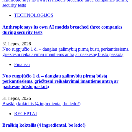
security tests
TECHNOLOGIJOS
Anthropic says its own AI models breached three companies
during security tests
31 liepos, 2026
Nuo rugpjūčio 1 d. – daugiau galimybių pirmą būstą perkantiesiems,
griežtesni reikalavimai imantiems antrą ar paskesnę būsto paskolą
Finansai
Nuo rugpjūčio 1 d. – daugiau galimybių pirmą būstą
perkantiesiems, griežtesni reikalavimai imantiems antrą ar
paskesnę būsto paskolą
31 liepos, 2026
Braškių kokteilis (4 ingredientai, be ledo!)
RECEPTAI
Braškių kokteilis (4 ingredientai, be ledo!)