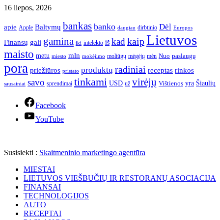
16 liepos, 2026
bankas
banko
Dėl
apie
Baltymų
Apple
dirbtinio
daugiau
Europos
Lietuvos
gamina
kaip
kad
Finansų
gali
iš
intelekto
iki
maisto
mln
metu
paslaugų
moliūgų
mėgėjų
mėn
Nuo
miesto
mokėjimo
pora
radiniai
produktų
receptas
priežiūros
rinkos
pristato
tinkami
virėjų
savo
yra
USD
Šiaulių
sprendimai
už
Vištienos
sausainiai
Facebook
YouTube
Susisiekti :
Skaitmeninio marketingo agentūra
MIESTAI
LIETUVOS VIEŠBUČIŲ IR RESTORANŲ ASOCIACIJA
FINANSAI
TECHNOLOGIJOS
AUTO
RECEPTAI