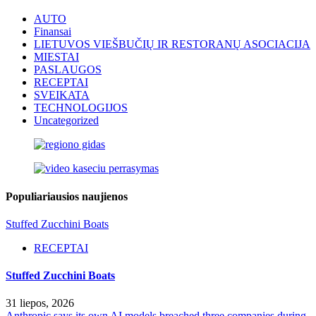
AUTO
Finansai
LIETUVOS VIEŠBUČIŲ IR RESTORANŲ ASOCIACIJA
MIESTAI
PASLAUGOS
RECEPTAI
SVEIKATA
TECHNOLOGIJOS
Uncategorized
Populiariausios naujienos
Stuffed Zucchini Boats
RECEPTAI
Stuffed Zucchini Boats
31 liepos, 2026
Anthropic says its own AI models breached three companies during