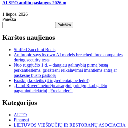
AI SEO audito paslaugos 2026 m
1 liepos, 2026
Paieška
Paieška
Karštos naujienos
Stuffed Zucchini Boats
Anthropic says its own AI models breached three companies
during security tests
Nuo rugpjūčio 1 d. – daugiau galimybių pirmą būstą
perkantiesiems, griežtesni reikalavimai imantiems antrą ar
paskesnę būsto paskolą
Braškių kokteilis (4 ingredientai, be ledo!)
„Land Rover“ neturėjo atsarginių pinigų, kad galėtų
pagaminti elektrinį „Freelander“.
Kategorijos
AUTO
Finansai
LIETUVOS VIEŠBUČIŲ IR RESTORANŲ ASOCIACIJA