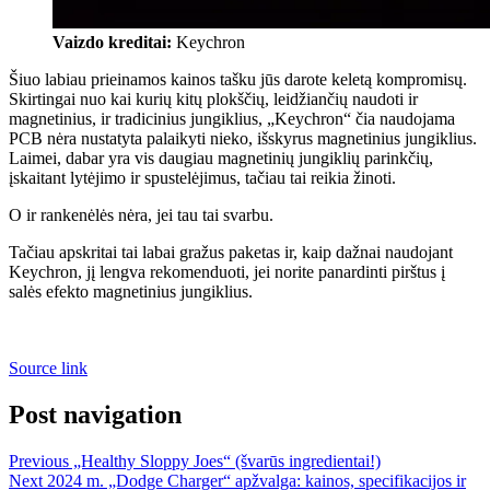
Vaizdo kreditai:
Keychron
Šiuo labiau prieinamos kainos tašku jūs darote keletą kompromisų.
Skirtingai nuo kai kurių kitų plokščių, leidžiančių naudoti ir
magnetinius, ir tradicinius jungiklius, „Keychron“ čia naudojama
PCB nėra nustatyta palaikyti nieko, išskyrus magnetinius jungiklius.
Laimei, dabar yra vis daugiau magnetinių jungiklių parinkčių,
įskaitant lytėjimo ir spustelėjimus, tačiau tai reikia žinoti.
O ir rankenėlės nėra, jei tau tai svarbu.
Tačiau apskritai tai labai gražus paketas ir, kaip dažnai naudojant
Keychron, jį lengva rekomenduoti, jei norite panardinti pirštus į
salės efekto magnetinius jungiklius.
Source link
Post navigation
Previous
„Healthy Sloppy Joes“ (švarūs ingredientai!)
Next
2024 m. „Dodge Charger“ apžvalga: kainos, specifikacijos ir