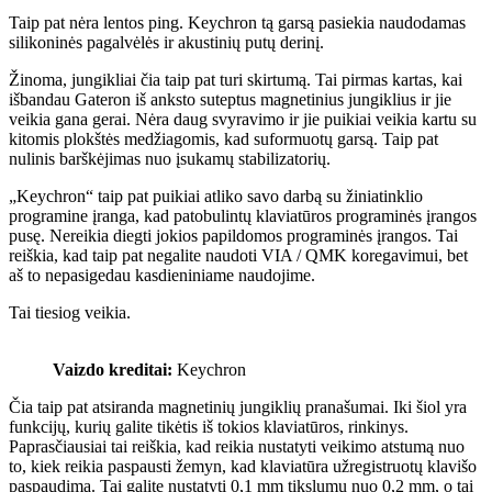
Taip pat nėra lentos ping. Keychron tą garsą pasiekia naudodamas
silikoninės pagalvėlės ir akustinių putų derinį.
Žinoma, jungikliai čia taip pat turi skirtumą. Tai pirmas kartas, kai
išbandau Gateron iš anksto suteptus magnetinius jungiklius ir jie
veikia gana gerai. Nėra daug svyravimo ir jie puikiai veikia kartu su
kitomis plokštės medžiagomis, kad suformuotų garsą. Taip pat
nulinis barškėjimas nuo įsukamų stabilizatorių.
„Keychron“ taip pat puikiai atliko savo darbą su žiniatinklio
programine įranga, kad patobulintų klaviatūros programinės įrangos
pusę. Nereikia diegti jokios papildomos programinės įrangos. Tai
reiškia, kad taip pat negalite naudoti VIA / QMK koregavimui, bet
aš to nepasigedau kasdieniniame naudojime.
Tai tiesiog veikia.
Vaizdo kreditai:
Keychron
Čia taip pat atsiranda magnetinių jungiklių pranašumai. Iki šiol yra
funkcijų, kurių galite tikėtis iš tokios klaviatūros, rinkinys.
Paprasčiausiai tai reiškia, kad reikia nustatyti veikimo atstumą nuo
to, kiek reikia paspausti žemyn, kad klaviatūra užregistruotų klavišo
paspaudimą. Tai galite nustatyti 0,1 mm tikslumu nuo 0,2 mm, o tai