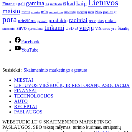
Lietuvos
gamina
kaip
kad
Finansų
gali
iš
intelekto
iki
maisto
mln
metu
paslaugų
moliūgų
mėgėjų
mėn
Nuo
miesto
mokėjimo
pora
radiniai
produktų
receptas
priežiūros
rinkos
pristato
tinkami
virėjų
savo
yra
USD
Šiaulių
sprendimai
už
Vištienos
sausainiai
Facebook
YouTube
Susisiekti :
Skaitmeninio marketingo agentūra
MIESTAI
LIETUVOS VIEŠBUČIŲ IR RESTORANŲ ASOCIACIJA
FINANSAI
TECHNOLOGIJOS
AUTO
RECEPTAI
PASLAUGOS
WEBSTUDIO.LT © SKAITMENINIO MARKETINGO
PASLAUGOS. SEO tekstų rašymas, turinio kūrimas, straipsnių