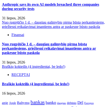
Anthropic says its own AI models breached three companies
during security tests
31 liepos, 2026
Nuo rugpjūčio 1 d. – daugiau galimybių pirmą būstą perkantiesiems,
griežtesni reikalavimai imantiems antrą ar paskesnę būsto paskolą
Finansai
Nuo rugpjūčio 1 d. – daugiau galimybių pirmą būstą
perkantiesiems, griežtesni reikalavimai imantiems antrą ar
paskesnę būsto paskolą
31 liepos, 2026
Braškių kokteilis (4 ingredientai, be ledo!)
RECEPTAI
Braškių kokteilis (4 ingredientai, be ledo!)
16 liepos, 2026
bankas
banko
Dėl
apie
Baltymų
Apple
dirbtinio
daugiau
Europos