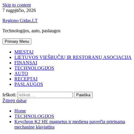
Skip to content
7 rugpjūčio, 2026
Regiono Gidas.LT
Technologijos, auto, paslaugos
Primary Menu
MIESTAI
LIETUVOS VIEŠBUČIŲ IR RESTORANŲ ASOCIACIJA
FINANSAI
TECHNOLOGIJOS
AUTO
RECEPTAI
PASLAUGOS
Ieškoti:
Žiūrėti dabar
Home
TECHNOLOGIJOS
Keychron K2 HE magnetus ir medieną paverčia prieinama
mechanine klaviatūra