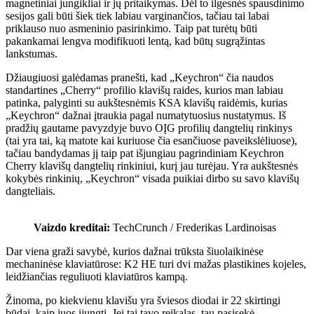
magnetiniai jungikliai ir jų pritaikymas. Dėl to ilgesnės spausdinimo
sesijos gali būti šiek tiek labiau varginančios, tačiau tai labai
priklauso nuo asmeninio pasirinkimo. Taip pat turėtų būti
pakankamai lengva modifikuoti lentą, kad būtų sugrąžintas
lankstumas.
Džiaugiuosi galėdamas pranešti, kad „Keychron“ čia naudos
standartines „Cherry“ profilio klavišų raides, kurios man labiau
patinka, palyginti su aukštesnėmis KSA klavišų raidėmis, kurias
„Keychron“ dažnai įtraukia pagal numatytuosius nustatymus. Iš
pradžių gautame pavyzdyje buvo OĮG profilių dangtelių rinkinys
(tai yra tai, ką matote kai kuriuose čia esančiuose paveikslėliuose),
tačiau bandydamas jį taip pat išjungiau pagrindiniam Keychron
Cherry klavišų dangtelių rinkiniui, kurį jau turėjau. Yra aukštesnės
kokybės rinkinių, „Keychron“ visada puikiai dirbo su savo klavišų
dangteliais.
Vaizdo kreditai:
TechCrunch / Frederikas Lardinoisas
Dar viena graži savybė, kurios dažnai trūksta šiuolaikinėse
mechaninėse klaviatūrose: K2 HE turi dvi mažas plastikines kojeles,
leidžiančias reguliuoti klaviatūros kampą.
Žinoma, po kiekvienu klavišu yra šviesos diodai ir 22 skirtingi
būdai, kaip juos įjungti. Jei tai tavo reikalas, tau pasisekė.