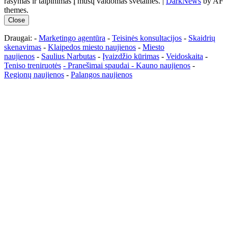
rašymas ir talpinimas į mūsų valdomas svetaines.
|
DarkNews
by AF
themes.
Close
Draugai: -
Marketingo agentūra
-
Teisinės konsultacijos
-
Skaidrių
skenavimas
-
Klaipedos miesto naujienos
-
Miesto
naujienos
-
Saulius Narbutas
-
Įvaizdžio kūrimas
-
Veidoskaita
-
Teniso treniruotės
- Pranešimai spaudai -
Kauno naujienos
-
Regionų naujienos
-
Palangos naujienos