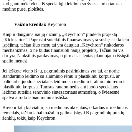
kad gautumėte vieną iš specialiųjų leidimų su šviesia arba tamsia
medine puse. plokštės.
Vaizdo kreditai:
Keychron
Kaip ir dauguma naujų dizainų, „Keychron“ pradeda projektą
„Kickstarter“. Paprastai sutelktinis finansavimas yra susijęs su keletu
įspėjimų, tačiau šiuo metu tai yra daugiau „Keychron“ rinkodaros
mechanizmas, o ne būdas finansuoti naują projektą. Tačiau tai vis
dar yra išankstinis pardavimas, o pirmąsias lentas planuojama išsiųsti
spalio mėnesį.
Jei ieškote vieno iš jų, pagrindinis pasirinkimas yra tai, ar norite
standartinio leidimo su aliuminio rėmu ir plastikiniu korpusu, ar
balto arba juodo specialaus leidimo su mediniu ir aliuminio rėmu ir
plastikiniu korpusu. Tamsus raudonmedis ant juodo specialaus
leidimo suteikia senovinio sintezatoriaus atmosferą, o šviesesnė
spalva atrodo labiau minimalistiška.
Buvo ir kitų klaviatūrų su mediniais akcentais, o kartais ir mediniais
rėmeliais, tačiau labai mažai jų galima įsigyti iš pagrindinių prekių
ženklų, tokių kaip Keychron.