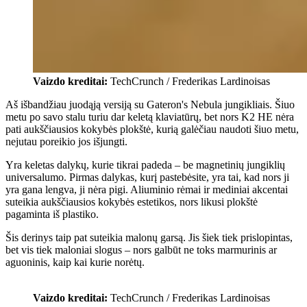
Vaizdo kreditai:
TechCrunch / Frederikas Lardinoisas
Aš išbandžiau juodąją versiją su Gateron's Nebula jungikliais. Šiuo
metu po savo stalu turiu dar keletą klaviatūrų, bet nors K2 HE nėra
pati aukščiausios kokybės plokštė, kurią galėčiau naudoti šiuo metu,
nejutau poreikio jos išjungti.
Yra keletas dalykų, kurie tikrai padeda – be magnetinių jungiklių
universalumo. Pirmas dalykas, kurį pastebėsite, yra tai, kad nors ji
yra gana lengva, ji nėra pigi. Aliuminio rėmai ir mediniai akcentai
suteikia aukščiausios kokybės estetikos, nors likusi plokštė
pagaminta iš plastiko.
Šis derinys taip pat suteikia malonų garsą. Jis šiek tiek prislopintas,
bet vis tiek maloniai slogus – nors galbūt ne toks marmurinis ar
aguoninis, kaip kai kurie norėtų.
Vaizdo kreditai:
TechCrunch / Frederikas Lardinoisas