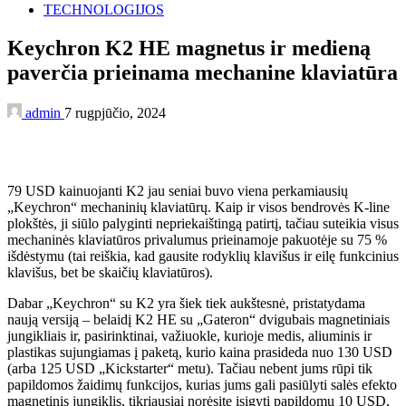
TECHNOLOGIJOS
Keychron K2 HE magnetus ir medieną
paverčia prieinama mechanine klaviatūra
admin
7 rugpjūčio, 2024
79 USD kainuojanti K2 jau seniai buvo viena perkamiausių
„Keychron“ mechaninių klaviatūrų. Kaip ir visos bendrovės K-line
plokštės, ji siūlo palyginti nepriekaištingą patirtį, tačiau suteikia visus
mechaninės klaviatūros privalumus prieinamoje pakuotėje su 75 %
išdėstymu (tai reiškia, kad gausite rodyklių klavišus ir eilę funkcinius
klavišus, bet be skaičių klaviatūros).
Dabar „Keychron“ su K2 yra šiek tiek aukštesnė, pristatydama
naują versiją – belaidį K2 HE su „Gateron“ dvigubais magnetiniais
jungikliais ir, pasirinktinai, važiuokle, kurioje medis, aliuminis ir
plastikas sujungiamas į paketą, kurio kaina prasideda nuo 130 USD
(arba 125 USD „Kickstarter“ metu). Tačiau nebent jums rūpi tik
papildomos žaidimų funkcijos, kurias jums gali pasiūlyti salės efekto
magnetinis jungiklis, tikriausiai norėsite įsigyti papildomų 10 USD,