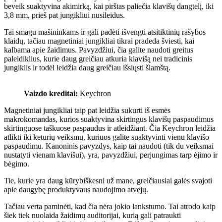
beveik suaktyvina akimirką, kai pirštas paliečia klavišų dangtelį, iki
3,8 mm, prieš pat jungikliui nusileidus.
Tai smagu mašininkams ir gali padėti išvengti atsitiktinių rašybos
klaidų, tačiau magnetiniai jungikliai tikrai pradeda šviesti, kai
kalbama apie žaidimus. Pavyzdžiui, čia galite naudoti greitus
paleidiklius, kurie daug greičiau atkuria klavišą nei tradicinis
jungiklis ir todėl leidžia daug greičiau išsiųsti šlamštą.
Vaizdo kreditai:
Keychron
Magnetiniai jungikliai taip pat leidžia sukurti iš esmės
makrokomandas, kurios suaktyvina skirtingus klavišų paspaudimus
skirtinguose taškuose paspaudus ir atleidžiant. Čia Keychron leidžia
atlikti iki keturių veiksmų, kuriuos galite suaktyvinti vienu klavišo
paspaudimu. Kanoninis pavyzdys, kaip tai naudoti (tik du veiksmai
nustatyti vienam klavišui), yra, pavyzdžiui, perjungimas tarp ėjimo ir
bėgimo.
Tie, kurie yra daug kūrybiškesni už mane, greičiausiai galės svajoti
apie daugybę produktyvaus naudojimo atvejų.
Tačiau verta paminėti, kad čia nėra jokio lankstumo. Tai atrodo kaip
šiek tiek nuolaida žaidimų auditorijai, kurią gali patraukti