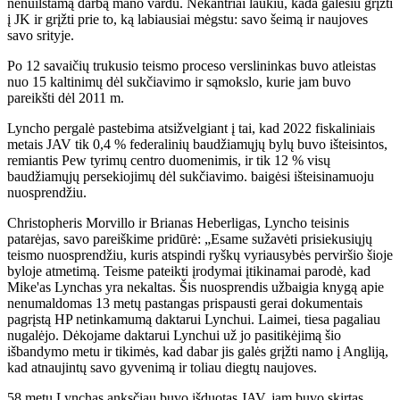
nenuilstamą darbą mano vardu. Nekantriai laukiu, kada galėsiu grįžti
į JK ir grįžti prie to, ką labiausiai mėgstu: savo šeimą ir naujoves
savo srityje.
Po 12 savaičių trukusio teismo proceso verslininkas buvo atleistas
nuo 15 kaltinimų dėl sukčiavimo ir sąmokslo, kurie jam buvo
pareikšti dėl 2011 m.
Lyncho pergalė pastebima atsižvelgiant į tai, kad 2022 fiskaliniais
metais JAV tik 0,4 % federalinių baudžiamųjų bylų buvo išteisintos,
remiantis Pew tyrimų centro duomenimis, ir tik 12 % visų
baudžiamųjų persekiojimų dėl sukčiavimo. baigėsi išteisinamuoju
nuosprendžiu.
Christopheris Morvillo ir Brianas Heberligas, Lyncho teisinis
patarėjas, savo pareiškime pridūrė: „Esame sužavėti prisiekusiųjų
teismo nuosprendžiu, kuris atspindi ryškų vyriausybės perviršio šioje
byloje atmetimą. Teisme pateikti įrodymai įtikinamai parodė, kad
Mike'as Lynchas yra nekaltas. Šis nuosprendis užbaigia knygą apie
nenumaldomas 13 metų pastangas prispausti gerai dokumentais
pagrįstą HP netinkamumą daktarui Lynchui. Laimei, tiesa pagaliau
nugalėjo. Dėkojame daktarui Lynchui už jo pasitikėjimą šio
išbandymo metu ir tikimės, kad dabar jis galės grįžti namo į Angliją,
kad atnaujintų savo gyvenimą ir toliau diegtų naujoves.
58 metų Lynchas anksčiau buvo išduotas JAV, jam buvo skirtas