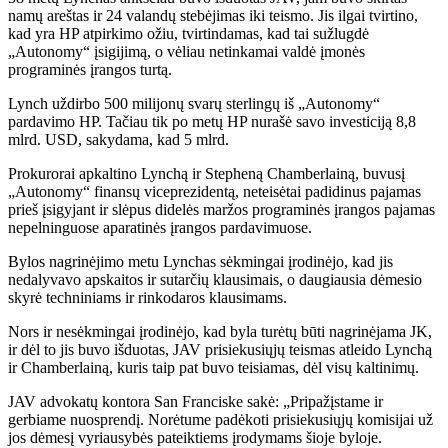
namų areštas ir 24 valandų stebėjimas iki teismo. Jis ilgai tvirtino,
kad yra HP atpirkimo ožiu, tvirtindamas, kad tai sužlugdė
„Autonomy“ įsigijimą, o vėliau netinkamai valdė įmonės
programinės įrangos turtą.
Lynch uždirbo 500 milijonų svarų sterlingų iš „Autonomy“
pardavimo HP. Tačiau tik po metų HP nurašė savo investiciją 8,8
mlrd. USD, sakydama, kad 5 mlrd.
Prokurorai apkaltino Lynchą ir Stepheną Chamberlainą, buvusį
„Autonomy“ finansų viceprezidentą, neteisėtai padidinus pajamas
prieš įsigyjant ir slėpus didelės maržos programinės įrangos pajamas
nepelninguose aparatinės įrangos pardavimuose.
Bylos nagrinėjimo metu Lynchas sėkmingai įrodinėjo, kad jis
nedalyvavo apskaitos ir sutarčių klausimais, o daugiausia dėmesio
skyrė techniniams ir rinkodaros klausimams.
Nors ir nesėkmingai įrodinėjo, kad byla turėtų būti nagrinėjama JK,
ir dėl to jis buvo išduotas, JAV prisiekusiųjų teismas atleido Lynchą
ir Chamberlainą, kuris taip pat buvo teisiamas, dėl visų kaltinimų.
JAV advokatų kontora San Franciske sakė: „Pripažįstame ir
gerbiame nuosprendį. Norėtume padėkoti prisiekusiųjų komisijai už
jos dėmesį vyriausybės pateiktiems įrodymams šioje byloje.