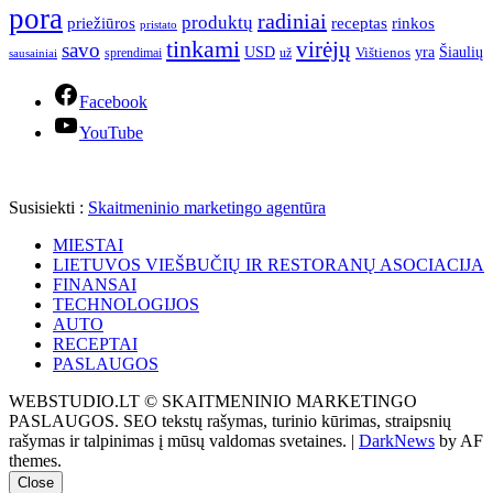
pora
radiniai
produktų
receptas
priežiūros
rinkos
pristato
tinkami
virėjų
savo
yra
USD
Šiaulių
sprendimai
už
Vištienos
sausainiai
Facebook
YouTube
Susisiekti :
Skaitmeninio marketingo agentūra
MIESTAI
LIETUVOS VIEŠBUČIŲ IR RESTORANŲ ASOCIACIJA
FINANSAI
TECHNOLOGIJOS
AUTO
RECEPTAI
PASLAUGOS
WEBSTUDIO.LT © SKAITMENINIO MARKETINGO
PASLAUGOS. SEO tekstų rašymas, turinio kūrimas, straipsnių
rašymas ir talpinimas į mūsų valdomas svetaines.
|
DarkNews
by AF
themes.
Close