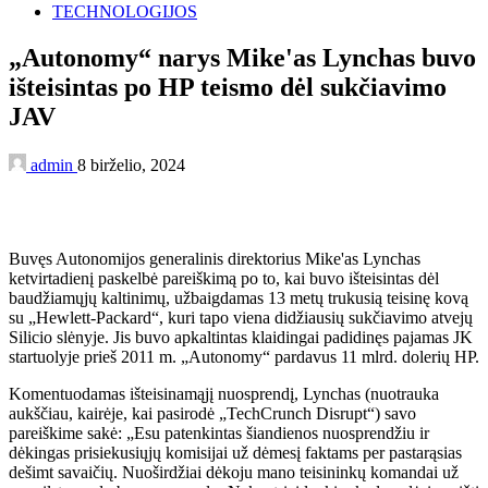
TECHNOLOGIJOS
„Autonomy“ narys Mike'as Lynchas buvo
išteisintas po HP teismo dėl sukčiavimo
JAV
admin
8 birželio, 2024
Buvęs Autonomijos generalinis direktorius Mike'as Lynchas
ketvirtadienį paskelbė pareiškimą po to, kai buvo išteisintas dėl
baudžiamųjų kaltinimų, užbaigdamas 13 metų trukusią teisinę kovą
su „Hewlett-Packard“, kuri tapo viena didžiausių sukčiavimo atvejų
Silicio slėnyje. Jis buvo apkaltintas klaidingai padidinęs pajamas JK
startuolyje prieš 2011 m. „Autonomy“ pardavus 11 mlrd. dolerių HP.
Komentuodamas išteisinamąjį nuosprendį, Lynchas (nuotrauka
aukščiau, kairėje, kai pasirodė „TechCrunch Disrupt“) savo
pareiškime sakė: „Esu patenkintas šiandienos nuosprendžiu ir
dėkingas prisiekusiųjų komisijai už dėmesį faktams per pastarąsias
dešimt savaičių. Nuoširdžiai dėkoju mano teisininkų komandai už