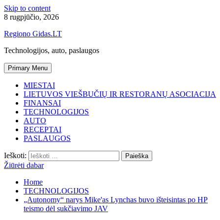
Skip to content
8 rugpjūčio, 2026
Regiono Gidas.LT
Technologijos, auto, paslaugos
Primary Menu
MIESTAI
LIETUVOS VIEŠBUČIŲ IR RESTORANŲ ASOCIACIJA
FINANSAI
TECHNOLOGIJOS
AUTO
RECEPTAI
PASLAUGOS
Ieškoti:
Žiūrėti dabar
Home
TECHNOLOGIJOS
„Autonomy“ narys Mike'as Lynchas buvo išteisintas po HP
teismo dėl sukčiavimo JAV