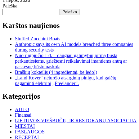
1 liepos, 2026
Paieška
Paieška
Karštos naujienos
Stuffed Zucchini Boats
Anthropic says its own AI models breached three companies
during security tests
Nuo rugpjūčio 1 d. – daugiau galimybių pirmą būstą
perkantiesiems, griežtesni reikalavimai imantiems antrą ar
paskesnę būsto paskolą
Braškių kokteilis (4 ingredientai, be ledo!)
„Land Rover“ neturėjo atsarginių pinigų, kad galėtų
pagaminti elektrinį „Freelander“.
Kategorijos
AUTO
Finansai
LIETUVOS VIEŠBUČIŲ IR RESTORANŲ ASOCIACIJA
MIESTAI
PASLAUGOS
RECEPTAI