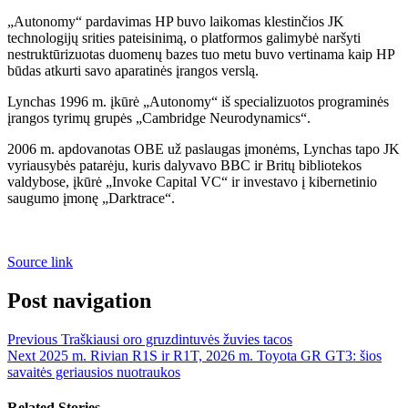
„Autonomy“ pardavimas HP buvo laikomas klestinčios JK
technologijų srities pateisinimą, o platformos galimybė naršyti
nestruktūrizuotas duomenų bazes tuo metu buvo vertinama kaip HP
būdas atkurti savo aparatinės įrangos verslą.
Lynchas 1996 m. įkūrė „Autonomy“ iš specializuotos programinės
įrangos tyrimų grupės „Cambridge Neurodynamics“.
2006 m. apdovanotas OBE už paslaugas įmonėms, Lynchas tapo JK
vyriausybės patarėju, kuris dalyvavo BBC ir Britų bibliotekos
valdybose, įkūrė „Invoke Capital VC“ ir investavo į kibernetinio
saugumo įmonę „Darktrace“.
Source link
Post navigation
Previous
Traškiausi oro gruzdintuvės žuvies tacos
Next
2025 m. Rivian R1S ir R1T, 2026 m. Toyota GR GT3: šios
savaitės geriausios nuotraukos
Related Stories