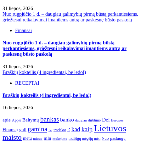
31 liepos, 2026
Nuo rugpjūčio 1 d. – daugiau galimybių pirmą būstą perkantiesiems,
griežtesni reikalavimai imantiems antrą ar paskesnę būsto paskolą
Finansai
Nuo rugpjūčio 1 d. – daugiau galimybių pirmą būstą
perkantiesiems, griežtesni reikalavimai imantiems antrą ar
paskesnę būsto paskolą
31 liepos, 2026
Braškių kokteilis (4 ingredientai, be ledo!)
RECEPTAI
Braškių kokteilis (4 ingredientai, be ledo!)
16 liepos, 2026
bankas
banko
Dėl
apie
Baltymų
Apple
dirbtinio
daugiau
Europos
Lietuvos
gamina
kaip
kad
Finansų
gali
iš
intelekto
iki
maisto
mln
metu
paslaugų
moliūgų
mėgėjų
mėn
Nuo
miesto
mokėjimo