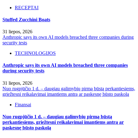
RECEPTAI
Stuffed Zucchini Boats
31 liepos, 2026
Anthropic says its own AI models breached three companies during
security tests
TECHNOLOGIJOS
Anthropic says its own AI models breached three companies
during security tests
31 liepos, 2026
Nuo rugpjūčio 1 d. – daugiau galimybių pirmą būstą perkantiesiems,
griežtesni reikalavimai imantiems antrą ar paskesnę būsto paskolą
Finansai
Nuo rugpjūčio 1 d. – daugiau galimybių pirmą būstą
perkantiesiems, griežtesni reikalavimai imantiems antrą ar
paskesnę būsto paskolą