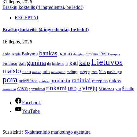
31 liepos, 2026
Braškių kokteilis (4 ingredientai, be ledo!)
RECEPTAI
Braškių kokteilis (4 ingredientai, be ledo!)
16 liepos, 2026
bankas
banko
Dėl
apie
Baltymų
Apple
dirbtinio
daugiau
Europos
Lietuvos
gamina
kaip
kad
Finansų
gali
iš
intelekto
iki
maisto
mln
metu
paslaugų
moliūgų
mėgėjų
mėn
Nuo
miesto
mokėjimo
pora
radiniai
produktų
receptas
priežiūros
rinkos
pristato
tinkami
virėjų
savo
yra
USD
Šiaulių
sprendimai
už
Vištienos
sausainiai
Facebook
YouTube
Susisiekti :
Skaitmeninio marketingo agentūra