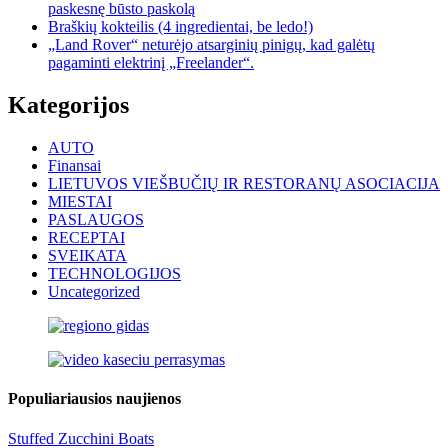
paskesnę būsto paskolą
Braškių kokteilis (4 ingredientai, be ledo!)
„Land Rover“ neturėjo atsarginių pinigų, kad galėtų
pagaminti elektrinį „Freelander“.
Kategorijos
AUTO
Finansai
LIETUVOS VIEŠBUČIŲ IR RESTORANŲ ASOCIACIJA
MIESTAI
PASLAUGOS
RECEPTAI
SVEIKATA
TECHNOLOGIJOS
Uncategorized
Populiariausios naujienos
Stuffed Zucchini Boats