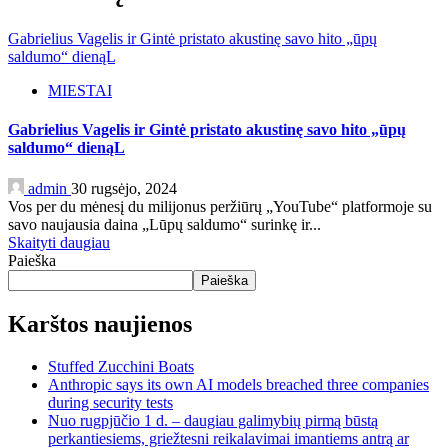
Gabrielius Vagelis ir Gintė pristato akustinę savo hito „ūpų
saldumo“ dienąL
MIESTAI
Gabrielius Vagelis ir Gintė pristato akustinę savo hito „ūpų
saldumo“ dienąL
admin
30 rugsėjo, 2024
Vos per du mėnesį du milijonus peržiūrų „YouTube“ platformoje su
savo naujausia daina „Lūpų saldumo“ surinkę ir...
Skaityti daugiau
Paieška
Paieška
Karštos naujienos
Stuffed Zucchini Boats
Anthropic says its own AI models breached three companies
during security tests
Nuo rugpjūčio 1 d. – daugiau galimybių pirmą būstą
perkantiesiems, griežtesni reikalavimai imantiems antrą ar