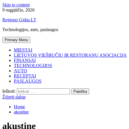
Skip to content
9 rugpjūčio, 2026
Regiono Gidas.LT
Technologijos, auto, paslaugos
Primary Menu
MIESTAI
LIETUVOS VIEŠBUČIŲ IR RESTORANŲ ASOCIACIJA
FINANSAI
TECHNOLOGIJOS
AUTO
RECEPTAI
PASLAUGOS
Ieškoti:
Žiūrėti dabar
Home
akustinę
akustinę