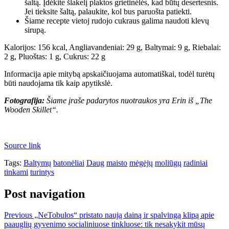
šaltą. Įdėkite šlakelį plaktos grietinėlės, kad būtų desertesnis.
Jei tieksite šaltą, palaukite, kol bus paruošta patiekti.
Šiame recepte vietoj rudojo cukraus galima naudoti klevų
sirupą.
Kalorijos:
156
kcal
,
Angliavandeniai:
29
g
,
Baltymai:
9
g
,
Riebalai:
2
g
,
Pluoštas:
1
g
,
Cukrus:
22
g
Informacija apie mitybą apskaičiuojama automatiškai, todėl turėtų
būti naudojama tik kaip apytikslė.
Fotografija:
Šiame įraše padarytos nuotraukos yra Erin iš „The
Wooden Skillet“.
Source link
Tags:
Baltymų
batonėliai
Daug
maisto
mėgėjų
moliūgų
radiniai
tinkami
turintys
Post navigation
Previous
„NeTobulos“ pristato naują dainą ir spalvingą klipą apie
paauglių gyvenimo socialiniuose tinkluose: tik nesakykit mūsų