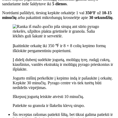
sandariame inde šaldytuve iki
5 dienos
.
Norėdami pašildyti, tiesiog kepkite orkaitėje 1 val
350°F
už
10-15
minučių
arba pakaitinti mikrobangų krosnelėje apie
30 sekundžių
.
Įkaitinkite orkaitę iki 350 ℉ ir 8 × 8 colių kepimo formą
išklokite pergamentiniu popieriumi.
Į didelį dubenį sudėkite jogurtą, moliūgų tyrę, rudąjį cukrų,
kiaušinius, vanilės ekstraktą ir moliūgų pyrago prieskonius ir
išplakite.
Jogurto mišinį perkelkite į kepimo indą ir pašaukite į orkaitę.
Kepkite 30 minučių. Pyrago centre vis tiek turėtų būti
nedidelis virpėjimas.
Iškepusį jogurtą leiskite atvėsti 10 minučių.
Patiekite su granola ir šlakeliu klevų sirupo.
Šis receptas rašomas patiekti šiltą, bet tikrai galima patiekti ir