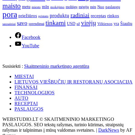
maisto
mln
metu
paslaugų
moliūgų
mėgėjų
mėn
Nuo
miesto
mokėjimo
pora
radiniai
produktų
receptas
priežiūros
rinkos
pristato
tinkami
virėjų
savo
yra
USD
Šiaulių
sprendimai
už
Vištienos
sausainiai
Facebook
YouTube
Susisiekti :
Skaitmeninio marketingo agentūra
MIESTAI
LIETUVOS VIEŠBUČIŲ IR RESTORANŲ ASOCIACIJA
FINANSAI
TECHNOLOGIJOS
AUTO
RECEPTAI
PASLAUGOS
WEBSTUDIO.LT © SKAITMENINIO MARKETINGO
PASLAUGOS. SEO tekstų rašymas, turinio kūrimas, straipsnių
rašymas ir talpinimas į mūsų valdomas svetaines.
|
DarkNews
by AF