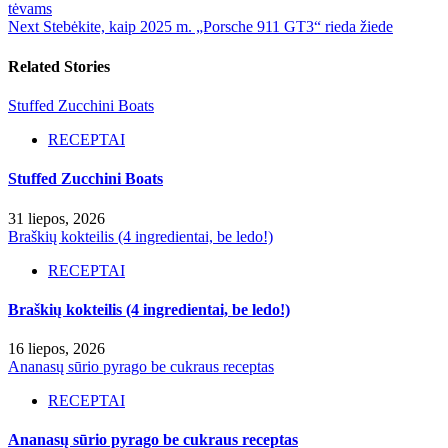
tėvams
Next
Stebėkite, kaip 2025 m. „Porsche 911 GT3“ rieda žiede
Related Stories
Stuffed Zucchini Boats
RECEPTAI
Stuffed Zucchini Boats
31 liepos, 2026
Braškių kokteilis (4 ingredientai, be ledo!)
RECEPTAI
Braškių kokteilis (4 ingredientai, be ledo!)
16 liepos, 2026
Ananasų sūrio pyrago be cukraus receptas
RECEPTAI
Ananasų sūrio pyrago be cukraus receptas