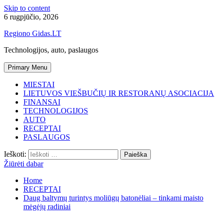
Skip to content
6 rugpjūčio, 2026
Regiono Gidas.LT
Technologijos, auto, paslaugos
Primary Menu
MIESTAI
LIETUVOS VIEŠBUČIŲ IR RESTORANŲ ASOCIACIJA
FINANSAI
TECHNOLOGIJOS
AUTO
RECEPTAI
PASLAUGOS
Ieškoti:
Žiūrėti dabar
Home
RECEPTAI
Daug baltymų turintys moliūgų batonėliai – tinkami maisto
mėgėjų radiniai