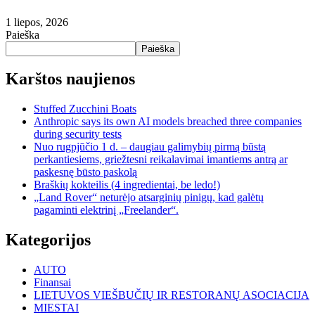
1 liepos, 2026
Paieška
Paieška
Karštos naujienos
Stuffed Zucchini Boats
Anthropic says its own AI models breached three companies
during security tests
Nuo rugpjūčio 1 d. – daugiau galimybių pirmą būstą
perkantiesiems, griežtesni reikalavimai imantiems antrą ar
paskesnę būsto paskolą
Braškių kokteilis (4 ingredientai, be ledo!)
„Land Rover“ neturėjo atsarginių pinigų, kad galėtų
pagaminti elektrinį „Freelander“.
Kategorijos
AUTO
Finansai
LIETUVOS VIEŠBUČIŲ IR RESTORANŲ ASOCIACIJA
MIESTAI