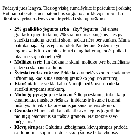
Padaryti juos lengva. Tiesiog viską sumaišykite ir pašaukite į orkaitę.
Būtinai patiekite šiuos batonėlius su granola ir klevų sirupu! Tai
tikrai sustiprina rudens skonį ir prideda skanų traškumą.
2% graikiško jogurto arba „sky“ jogurto:
Jei einate
graikiško jogurto keliu, 2% yra tinkamas žingsnis, nes jis
suteikia malonų kreminį skonį, tačiau nėra per sunkus. Mums
patinka pagal šį receptą naudoti Painterland Sisters skyr
jogurtą – jis itin kreminis ir turi daug baltymų, todėl puikiai
tiks prie šių batonėlių 😃
Moliūgų tyrė:
Itin drėgna ir skani, moliūgų tyrė batonėliams
suteikia skanaus saldumo.
Šviesiai rudas cukrus:
Prideda karamelės skonio ir saldumo
užuominą, kad subalansuotų graikiško jogurto aitrumą.
Kiaušiniai:
Jie veikia kaip rišamoji medžiaga ir padeda
suteikti strypams struktūrą.
Moliūgų pyrago prieskoniai:
Šiltų prieskonių, tokių kaip
cinamonas, muskato riešutas, imbieras ir kvapieji pipirai,
mišinys. Suteikia batonėliams jaukaus rudens skonio.
Granola:
Mums patinka patiekti savo keptus jogurtinius
moliūgų batonėlius su traškia granola! Naudokite savo
mėgstamą!
Klevų sirupas:
Galutinis užbaigimas, klevų sirupas prideda
saldumo ir sustiprina rudens skonį šiuose batonėliuose.