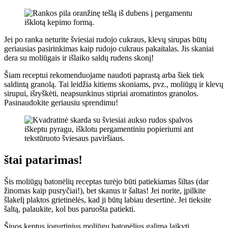
Jei po ranka neturite šviesiai rudojo cukraus, klevų sirupas būtų
geriausias pasirinkimas kaip rudojo cukraus pakaitalas. Jis skaniai
dera su moliūgais ir išlaiko saldų rudens skonį!
Šiam receptui rekomenduojame naudoti paprastą arba šiek tiek
saldintą granolą. Tai leidžia kitiems skoniams, pvz., moliūgų ir klevų
sirupui, išryškėti, neapsunkinus stipriai aromatintos granolos.
Pasinaudokite geriausiu sprendimu!
štai patarimas!
Šis moliūgų batonėlių receptas turėjo būti patiekiamas šiltas (dar
žinomas kaip pusryčiai!), bet skanus ir šaltas! Jei norite, įpilkite
šlakelį plaktos grietinėlės, kad ji būtų labiau desertinė. Jei tieksite
šaltą, palaukite, kol bus paruošta patiekti.
Šiuos keptus jogurtinius moliūgų batonėlius galima laikyti