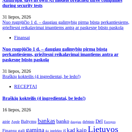
Anthropic says its own AI models breached three companies
during security tests
31 liepos, 2026
Nuo rugpjūčio 1 d. – daugiau galimybių pirmą būstą perkantiesiems,
griežtesni reikalavimai imantiems antrą ar paskesnę būsto paskolą
Finansai
Nuo rugpjūčio 1 d. – daugiau galimybių pirmą būstą
perkantiesiems, griežtesni reikalavimai imantiems antrą ar
paskesnę būsto paskolą
31 liepos, 2026
Braškių kokteilis (4 ingredientai, be ledo!)
RECEPTAI
Braškių kokteilis (4 ingredientai, be ledo!)
16 liepos, 2026
bankas
banko
Dėl
apie
Baltymų
Apple
dirbtinio
daugiau
Europos
Lietuvos
gamina
kaip
kad
Finansų
gali
iš
intelekto
iki