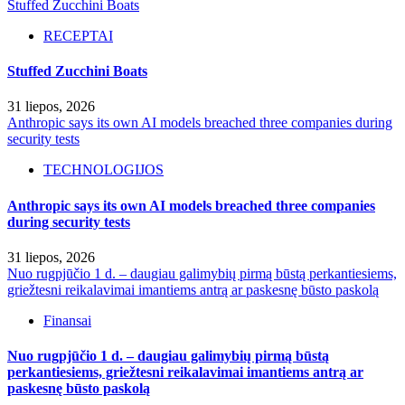
Stuffed Zucchini Boats
RECEPTAI
Stuffed Zucchini Boats
31 liepos, 2026
Anthropic says its own AI models breached three companies during
security tests
TECHNOLOGIJOS
Anthropic says its own AI models breached three companies
during security tests
31 liepos, 2026
Nuo rugpjūčio 1 d. – daugiau galimybių pirmą būstą perkantiesiems,
griežtesni reikalavimai imantiems antrą ar paskesnę būsto paskolą
Finansai
Nuo rugpjūčio 1 d. – daugiau galimybių pirmą būstą
perkantiesiems, griežtesni reikalavimai imantiems antrą ar
paskesnę būsto paskolą