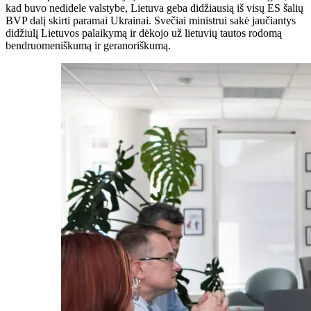
kad buvo nedidele valstybe, Lietuva geba didžiausią iš visų ES šalių
BVP dalį skirti paramai Ukrainai. Svečiai ministrui sakė jaučiantys
didžiulį Lietuvos palaikymą ir dėkojo už lietuvių tautos rodomą
bendruomeniškumą ir geranoriškumą.