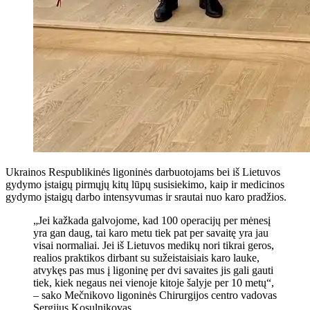
Ukrainos Respublikinės ligoninės darbuotojams bei iš Lietuvos
gydymo įstaigų pirmųjų kitų lūpų susisiekimo, kaip ir medicinos
gydymo įstaigų darbo intensyvumas ir srautai nuo karo pradžios.
„Jei kažkada galvojome, kad 100 operacijų per mėnesį
yra gan daug, tai karo metu tiek pat per savaitę yra jau
visai normaliai. Jei iš Lietuvos medikų nori tikrai geros,
realios praktikos dirbant su sužeistaisiais karo lauke,
atvykęs pas mus į ligoninę per dvi savaites jis gali gauti
tiek, kiek negaus nei vienoje kitoje šalyje per 10 metų“,
– sako Mečnikovo ligoninės Chirurgijos centro vadovas
Sergijus Kosulnikovas.