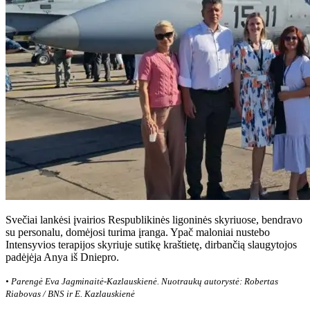
Svečiai lankėsi įvairios Respublikinės ligoninės skyriuose, bendravo
su personalu, domėjosi turima įranga. Ypač maloniai nustebo
Intensyvios terapijos skyriuje sutikę kraštietę, dirbančią slaugytojos
padėjėja Anya iš Dniepro.
• Parengė Eva Jagminaitė-Kazlauskienė. Nuotraukų autorystė: Robertas
Riabovas / BNS ir E. Kazlauskienė