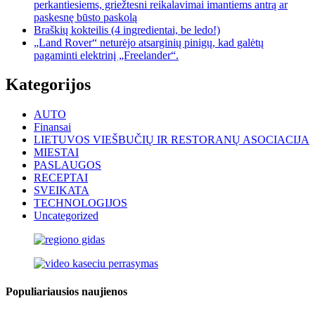
perkantiesiems, griežtesni reikalavimai imantiems antrą ar
paskesnę būsto paskolą
Braškių kokteilis (4 ingredientai, be ledo!)
„Land Rover“ neturėjo atsarginių pinigų, kad galėtų
pagaminti elektrinį „Freelander“.
Kategorijos
AUTO
Finansai
LIETUVOS VIEŠBUČIŲ IR RESTORANŲ ASOCIACIJA
MIESTAI
PASLAUGOS
RECEPTAI
SVEIKATA
TECHNOLOGIJOS
Uncategorized
Populiariausios naujienos