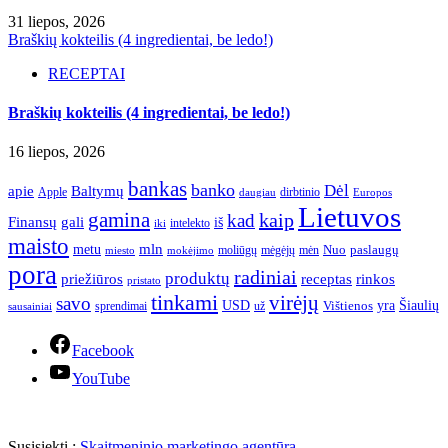
31 liepos, 2026
Braškių kokteilis (4 ingredientai, be ledo!)
RECEPTAI
Braškių kokteilis (4 ingredientai, be ledo!)
16 liepos, 2026
bankas
banko
Dėl
apie
Baltymų
Apple
dirbtinio
daugiau
Europos
Lietuvos
gamina
kaip
kad
Finansų
gali
iš
intelekto
iki
maisto
mln
metu
paslaugų
moliūgų
mėgėjų
mėn
Nuo
miesto
mokėjimo
pora
radiniai
produktų
receptas
priežiūros
rinkos
pristato
tinkami
virėjų
savo
yra
USD
Šiaulių
sprendimai
už
Vištienos
sausainiai
Facebook
YouTube
Susisiekti :
Skaitmeninio marketingo agentūra