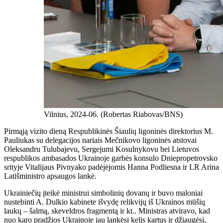
Vilnius, 2024-06. (Robertas Riabovas/BNS)
Pirmąją vizito dieną Respublikinės Šiaulių ligoninės direktorius M.
Pauliukas su delegacijos nariais Mečnikovo ligoninės atstovai
Oleksandru Tulubajevu, Sergejumi Kosulnykovu bei Lietuvos
respublikos ambasados ​​Ukrainoje garbės konsulo Dniepropetrovsko
srityje Vitalijaus Pivnyako padėjėjomis Hanna Podliesna ir LR Arina
Latišministro apsaugos lankė.
Ukrainiečių įteikė ministrui simbolinių dovanų ir buvo maloniai
nustebinti A. Dulkio kabinete išvydę relikvijų iš Ukrainos mūšių
laukų – šalmą, skeveldros fragmentą ir kt.. Ministras atviravo, kad
nuo karo pradžios Ukrainoje jau lankėsi kelis kartus ir džiaugėsi,