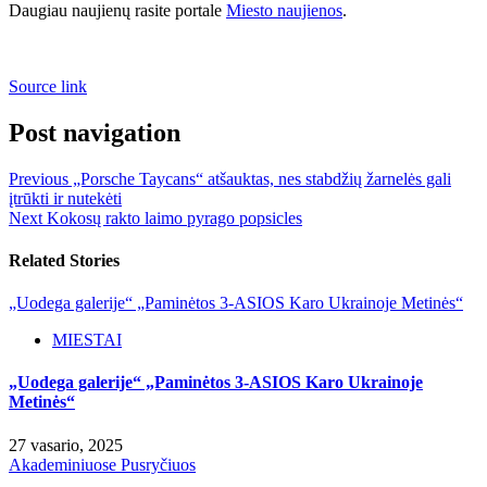
Daugiau naujienų rasite portale
Miesto naujienos
.
Source link
Post navigation
Previous
„Porsche Taycans“ atšauktas, nes stabdžių žarnelės gali
įtrūkti ir nutekėti
Next
Kokosų rakto laimo pyrago popsicles
Related Stories
„Uodega galerije“ „Paminėtos 3-ASIOS Karo Ukrainoje Metinės“
MIESTAI
„Uodega galerije“ „Paminėtos 3-ASIOS Karo Ukrainoje
Metinės“
27 vasario, 2025
Akademiniuose Pusryčiuos