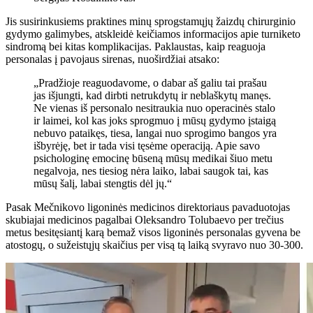
Jis susirinkusiems praktines minų sprogstamųjų žaizdų chirurginio
gydymo galimybes, atskleidė keičiamos informacijos apie turniketo
sindromą bei kitas komplikacijas. Paklaustas, kaip reaguoja
personalas į pavojaus sirenas, nuoširdžiai atsako:
„Pradžioje reaguodavome, o dabar aš galiu tai prašau
jas išjungti, kad dirbti netrukdytų ir neblaškytų manęs.
Ne vienas iš personalo nesitraukia nuo operacinės stalo
ir laimei, kol kas joks sprogmuo į mūsų gydymo įstaigą
nebuvo pataikęs, tiesa, langai nuo sprogimo bangos yra
išbyrėję, bet ir tada visi tęsėme operaciją. Apie savo
psichologinę emocinę būseną mūsų medikai šiuo metu
negalvoja, nes tiesiog nėra laiko, labai saugok tai, kas
mūsų šalį, labai stengtis dėl jų.“
Pasak Mečnikovo ligoninės medicinos direktoriaus pavaduotojas
skubiajai medicinos pagalbai Oleksandro Tolubaevo per trečius
metus besitęsiantį karą bemaž visos ligoninės personalas gyvena be
atostogų, o sužeistųjų skaičius per visą tą laiką svyravo nuo 30-300.