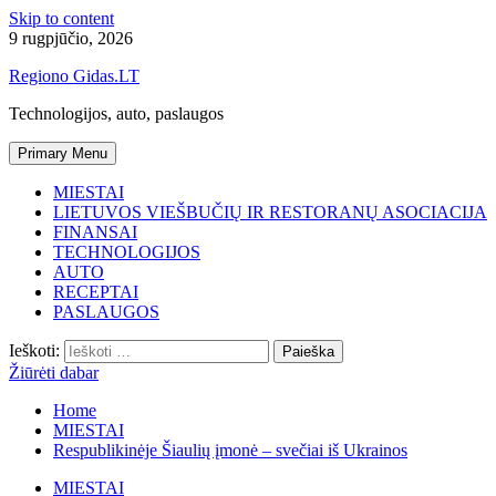
Skip to content
9 rugpjūčio, 2026
Regiono Gidas.LT
Technologijos, auto, paslaugos
Primary Menu
MIESTAI
LIETUVOS VIEŠBUČIŲ IR RESTORANŲ ASOCIACIJA
FINANSAI
TECHNOLOGIJOS
AUTO
RECEPTAI
PASLAUGOS
Ieškoti:
Žiūrėti dabar
Home
MIESTAI
Respublikinėje Šiaulių įmonė – svečiai iš Ukrainos
MIESTAI