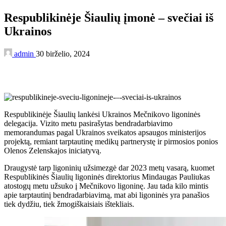
Respublikinėje Šiaulių įmonė – svečiai iš
Ukrainos
admin
30 birželio, 2024
Respublikinėje Šiaulių lankėsi Ukrainos Mečnikovo ligoninės
delegacija. Vizito metu pasirašytas bendradarbiavimo
memorandumas pagal Ukrainos sveikatos apsaugos ministerijos
projektą, remiant tarptautinę medikų partnerystę ir pirmosios ponios
Olenos Zelenskajos iniciatyvą.
Draugystė tarp ligoninių užsimezgė dar 2023 metų vasarą, kuomet
Respublikinės Šiaulių ligoninės direktorius Mindaugas Pauliukas
atostogų metu užsuko į Mečnikovo ligoninę. Jau tada kilo mintis
apie tarptautinį bendradarbiavimą, mat abi ligoninės yra panašios
tiek dydžiu, tiek žmogiškaisiais ištekliais.