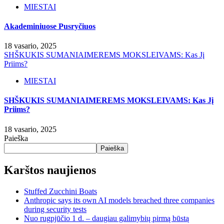
MIESTAI
Akademiniuose Pusryčiuos
18 vasario, 2025
SHŠKUKIS SUMANIAIMEREMS MOKSLEIVAMS: Kas Jį
Priims?
MIESTAI
SHŠKUKIS SUMANIAIMEREMS MOKSLEIVAMS: Kas Jį
Priims?
18 vasario, 2025
Paieška
Paieška
Karštos naujienos
Stuffed Zucchini Boats
Anthropic says its own AI models breached three companies
during security tests
Nuo rugpjūčio 1 d. – daugiau galimybių pirmą būstą