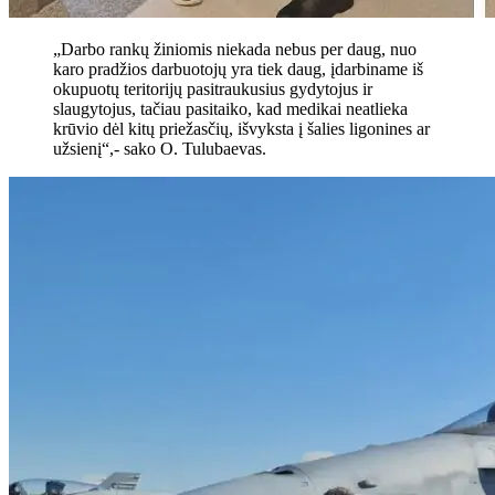
„Darbo rankų žiniomis niekada nebus per daug, nuo
karo pradžios darbuotojų yra tiek daug, įdarbiname iš
okupuotų teritorijų pasitraukusius gydytojus ir
slaugytojus, tačiau pasitaiko, kad medikai neatlieka
krūvio dėl kitų priežasčių, išvyksta į šalies ligonines ar
užsienį“,- sako O. Tulubaevas.