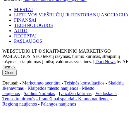
MIESTAI
LIETUVOS VIEŠBUČIŲ IR RESTORANŲ ASOCIACIJA
FINANSAI
TECHNOLOGIJOS
AUTO
RECEPTAI
PASLAUGOS
WEBSTUDIO.LT © SKAITMENINIO MARKETINGO
PASLAUGOS. SEO tekstų rašymas, turinio kūrimas, straipsnių
rašymas ir talpinimas į mūsų valdomas svetaines.
|
DarkNews
by AF
themes.
Close
Draugai: -
Marketingo agentūra
-
Teisinės konsultacijos
-
Skaidrių
skenavimas
-
Klaipedos miesto naujienos
-
Miesto
naujienos
-
Saulius Narbutas
-
Įvaizdžio kūrimas
-
Veidoskaita
-
Teniso treniruotės
- Pranešimai spaudai -
Kauno naujienos
-
Regionų naujienos
-
Palangos naujienos