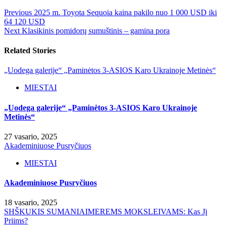
Previous
2025 m. Toyota Sequoia kaina pakilo nuo 1 000 USD iki
64 120 USD
Next
Klasikinis pomidorų sumuštinis – gamina pora
Related Stories
„Uodega galerije“ „Paminėtos 3-ASIOS Karo Ukrainoje Metinės“
MIESTAI
„Uodega galerije“ „Paminėtos 3-ASIOS Karo Ukrainoje
Metinės“
27 vasario, 2025
Akademiniuose Pusryčiuos
MIESTAI
Akademiniuose Pusryčiuos
18 vasario, 2025
SHŠKUKIS SUMANIAIMEREMS MOKSLEIVAMS: Kas Jį
Priims?