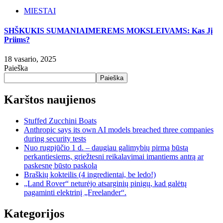
MIESTAI
SHŠKUKIS SUMANIAIMEREMS MOKSLEIVAMS: Kas Jį
Priims?
18 vasario, 2025
Paieška
Paieška
Karštos naujienos
Stuffed Zucchini Boats
Anthropic says its own AI models breached three companies
during security tests
Nuo rugpjūčio 1 d. – daugiau galimybių pirmą būstą
perkantiesiems, griežtesni reikalavimai imantiems antrą ar
paskesnę būsto paskolą
Braškių kokteilis (4 ingredientai, be ledo!)
„Land Rover“ neturėjo atsarginių pinigų, kad galėtų
pagaminti elektrinį „Freelander“.
Kategorijos