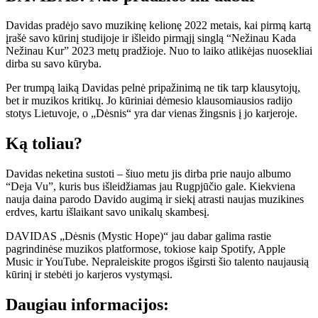
Davidas pradėjo savo muzikinę kelionę 2022 metais, kai pirmą kartą
įrašė savo kūrinį studijoje ir išleido pirmąjį singlą “Nežinau Kada
Nežinau Kur” 2023 metų pradžioje. Nuo to laiko atlikėjas nuosekliai
dirba su savo kūryba.
Per trumpą laiką Davidas pelnė pripažinimą ne tik tarp klausytojų,
bet ir muzikos kritikų. Jo kūriniai dėmesio klausomiausios radijo
stotys Lietuvoje, o „Dėsnis“ yra dar vienas žingsnis į jo karjeroje.
Ką toliau?
Davidas neketina sustoti – šiuo metu jis dirba prie naujo albumo
“Deja Vu”, kuris bus išleidžiamas jau Rugpjūčio gale. Kiekviena
nauja daina parodo Davido augimą ir siekį atrasti naujas muzikines
erdves, kartu išlaikant savo unikalų skambesį.
DAVIDAS „Dėsnis (Mystic Hope)“ jau dabar galima rastie
pagrindinėse muzikos platformose, tokiose kaip Spotify, Apple
Music ir YouTube. Nepraleiskite progos išgirsti šio talento naujausią
kūrinį ir stebėti jo karjeros vystymąsi.
Daugiau informacijos: