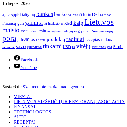
16 liepos, 2026
bankas
banko
Dėl
apie
Baltymų
Apple
dirbtinio
daugiau
Europos
Lietuvos
gamina
kaip
kad
Finansų
gali
iš
intelekto
iki
maisto
mln
metu
paslaugų
moliūgų
mėgėjų
mėn
Nuo
miesto
mokėjimo
pora
radiniai
produktų
receptas
priežiūros
rinkos
pristato
tinkami
virėjų
savo
yra
USD
Šiaulių
sprendimai
už
Vištienos
sausainiai
Facebook
YouTube
Susisiekti :
Skaitmeninio marketingo agentūra
MIESTAI
LIETUVOS VIEŠBUČIŲ IR RESTORANŲ ASOCIACIJA
FINANSAI
TECHNOLOGIJOS
AUTO
RECEPTAI