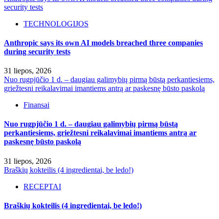
security tests
TECHNOLOGIJOS
Anthropic says its own AI models breached three companies
during security tests
31 liepos, 2026
Nuo rugpjūčio 1 d. – daugiau galimybių pirmą būstą perkantiesiems,
griežtesni reikalavimai imantiems antrą ar paskesnę būsto paskolą
Finansai
Nuo rugpjūčio 1 d. – daugiau galimybių pirmą būstą
perkantiesiems, griežtesni reikalavimai imantiems antrą ar
paskesnę būsto paskolą
31 liepos, 2026
Braškių kokteilis (4 ingredientai, be ledo!)
RECEPTAI
Braškių kokteilis (4 ingredientai, be ledo!)