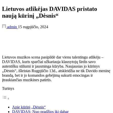
Lietuvos atlikėjas DAVIDAS pristato
naują kūrinį „Dėsnis“
admin
15 rugpjūčio, 2024
Lietuvos muzikos scena pasipildė dar vienu talentingu atlikėju –
DAVIDAS, kuris sparčiai užkariauja klausytojų širdis savo
autentišku stiliumi ir jausminga kūryba. Naujausias jo kūrinys
„Dėsnis“, išleistas Rugpjūčio 13d., atskleidžia ne tik Davido meninę
brandą, bet ir jo komandos gebėjimą sukurti emocingas ir
įtraukiančias muzikines patirtis.
Turinys
Apie kūrinį „Dėsnis“
DAVIDAS: Nuo pradžios iki dabar