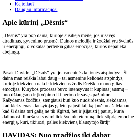
Ką toliau?
Daugiau informacijos:
Apie kūrinį „Dėsnis“
„Dėsnis“ yra pop daina, kurioje susilieja meilė, jos ir savęs
atradimas, gyvenimo prasmė. Dainos melodija ir žodžiai yra švelnūs
ir energingi, o vokalas perteikia gilias emocijas, kurios nepalieka
abejingų.
Pasak Davido, „Dėsnis“ yra jo asmeninės kelionės atspindys: „Ši
daina man reiškia labai daug – tai asmeninė kelionės atspindys,
kurioje kiekviena nata ir kiekvienas žodis išreiškia mano gilias
emocijas. Kūrybos procesas buvo intensyvus ir kupinas jausmų –
nuo ​​džiaugsmo ir įkvėpimo iki nerimo ir savęs pažinimo.
Rašydamas žodžius, stengiausi būti kuo nuoširdesnis, siekdamas,
kad kiekvienas klausytojas galėtų pajusti tai, ką jaučiau aš. Manau,
kad ši daina turi galią ne tik išgirsti, bet ir įsijausti į patirtį, kuria
dalinuosi. Ji neša su savimi tiek švelnių eterumą, tiek stiprią emocinę
energiją, kuri, tikiuosi, palies kiekvieną klausytojo širdį“.
DAVIDAS: Nuo pradžios iki dabar