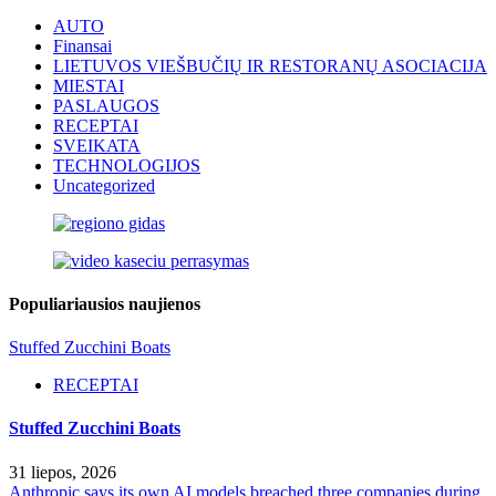
AUTO
Finansai
LIETUVOS VIEŠBUČIŲ IR RESTORANŲ ASOCIACIJA
MIESTAI
PASLAUGOS
RECEPTAI
SVEIKATA
TECHNOLOGIJOS
Uncategorized
Populiariausios naujienos
Stuffed Zucchini Boats
RECEPTAI
Stuffed Zucchini Boats
31 liepos, 2026
Anthropic says its own AI models breached three companies during