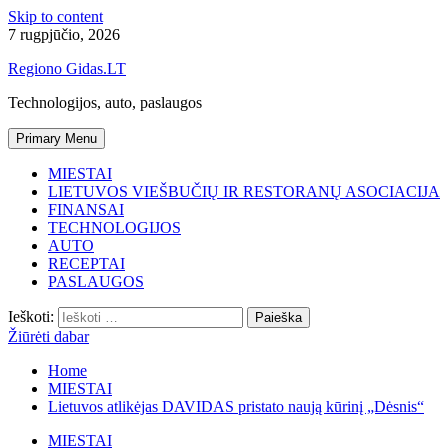
Skip to content
7 rugpjūčio, 2026
Regiono Gidas.LT
Technologijos, auto, paslaugos
Primary Menu
MIESTAI
LIETUVOS VIEŠBUČIŲ IR RESTORANŲ ASOCIACIJA
FINANSAI
TECHNOLOGIJOS
AUTO
RECEPTAI
PASLAUGOS
Ieškoti:
Žiūrėti dabar
Home
MIESTAI
Lietuvos atlikėjas DAVIDAS pristato naują kūrinį „Dėsnis“
MIESTAI