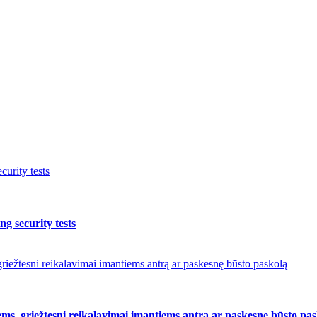
urity tests
g security tests
riežtesni reikalavimai imantiems antrą ar paskesnę būsto paskolą
ms, griežtesni reikalavimai imantiems antrą ar paskesnę būsto pa