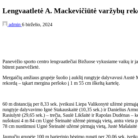
Lengvaatletė A. Mackevičiūtė varžybų re
admin
6 birželio, 2024
Panevėžio sporto centro lengvaatlečiai Biržuose vykusiame vaikų ir ja
būtent panevėžietė.
Mergaičių amžiaus grupėje šuolio į aukštį rungtyje dalyvavusi Austė M
rekordą – tąkart mergina peršoko į 1 m 55 cm iškeltą kartelę.
60 m distanciją per 8,33 sek. įveikusi Liepa Valikonytė užėmė pirmąją
rungtyje dalyvavimo Ignė Stakauskaitė (10,35 sek.) ir Danielius Armoka
Rasiulytė (29,65 sek.) – trečia, Saulė Likšaitė ir Rapolas Dudėnas – ket
nušokusi 4 m 84 cm Ugnė Šteinaitė užėmė pirmąją vietą, antra vieta p
78 cm nustūmusi Ugnė Šteinaitė užėmė pirmąją vietą, Justė Mašalaitė 
Jaunučių grupėje 100 m barjerinio bėgimo rungtį per 20,06 sek. įveiku