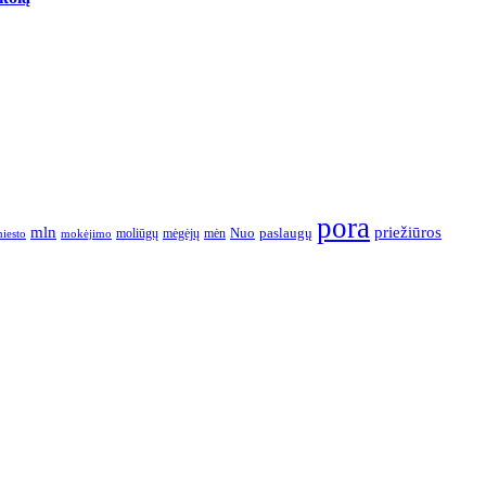
pora
mln
priežiūros
paslaugų
moliūgų
mėgėjų
mėn
Nuo
iesto
mokėjimo