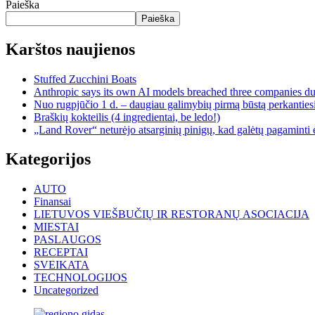
Paieška
Paieška
Karštos naujienos
Stuffed Zucchini Boats
Anthropic says its own AI models breached three companies dur
Nuo rugpjūčio 1 d. – daugiau galimybių pirmą būstą perkantiesi
Braškių kokteilis (4 ingredientai, be ledo!)
„Land Rover“ neturėjo atsarginių pinigų, kad galėtų pagaminti e
Kategorijos
AUTO
Finansai
LIETUVOS VIEŠBUČIŲ IR RESTORANŲ ASOCIACIJA
MIESTAI
PASLAUGOS
RECEPTAI
SVEIKATA
TECHNOLOGIJOS
Uncategorized