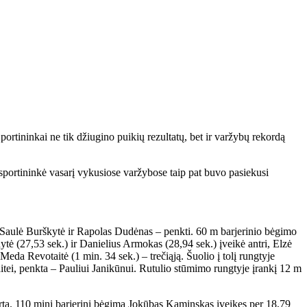
rtininkai ne tik džiugino puikių rezultatų, bet ir varžybų rekordą
sportininkė vasarį vykusiose varžybose taip pat buvo pasiekusi
a, Saulė Burškytė ir Rapolas Dudėnas – penkti. 60 m barjerinio bėgimo
ytė (27,53 sek.) ir Danielius Armokas (28,94 sek.) įveikė antri, Elzė
Meda Revotaitė (1 min. 34 sek.) – trečiąją. Šuolio į tolį rungtyje
tei, penkta – Pauliui Janikūnui. Rutulio stūmimo rungtyje įrankį 12 m
irta. 110 minį barjerinį bėgimą Jokūbas Kaminskas įveikęs per 18,79