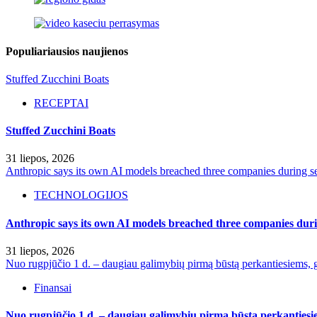
Populiariausios naujienos
Stuffed Zucchini Boats
RECEPTAI
Stuffed Zucchini Boats
31 liepos, 2026
Anthropic says its own AI models breached three companies during sec
TECHNOLOGIJOS
Anthropic says its own AI models breached three companies durin
31 liepos, 2026
Nuo rugpjūčio 1 d. – daugiau galimybių pirmą būstą perkantiesiems, g
Finansai
Nuo rugpjūčio 1 d. – daugiau galimybių pirmą būstą perkantiesie