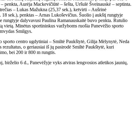
ūtė – penkta, Aurėja Mackevičiūtė – šešta, Uršulė Šveinauskė – septinta.
 trečias – Lukas Mažukna (25,37 sek.), ketvirti – Aušrinė
18 sek.), penktas – Arnas Lukoševičius. Šuolio į aukštį rungtyje
oje rungtyje dalyvavusi Paulina Ramanauskaitė buvo penkta. Rutulio
tą vietą. Minėtus sportininkus varžyboms ruošia Panevėžio sporto
Rimvydas Smilgys.
o sporto centro ugdytiniai – Smiltė Paukštytė, Gilija Mėlynytė, Neda
ezultatus, o geriausiai iš jų pasirodė Smiltė Paukštytė, kuri
imo, bei 200 ir 800 m rungtis.
 birželio 6 d., Panevėžyje vyks atviras lengvosios atletikos jaunių,