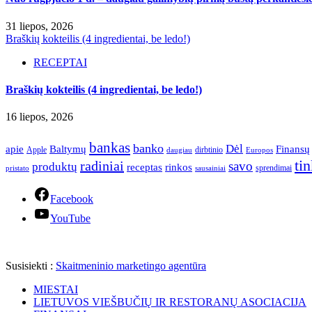
31 liepos, 2026
Braškių kokteilis (4 ingredientai, be ledo!)
RECEPTAI
Braškių kokteilis (4 ingredientai, be ledo!)
16 liepos, 2026
bankas
banko
Dėl
apie
Finansų
Baltymų
Apple
dirbtinio
daugiau
Europos
ti
radiniai
savo
produktų
receptas
rinkos
sprendimai
pristato
sausainiai
Facebook
YouTube
Susisiekti :
Skaitmeninio marketingo agentūra
MIESTAI
LIETUVOS VIEŠBUČIŲ IR RESTORANŲ ASOCIACIJA