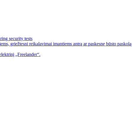
ing security tests
ems, griežtesni reikalavimai imantiems antrą ar paskesnę būsto paskolą
lektrinį „Freelander“.