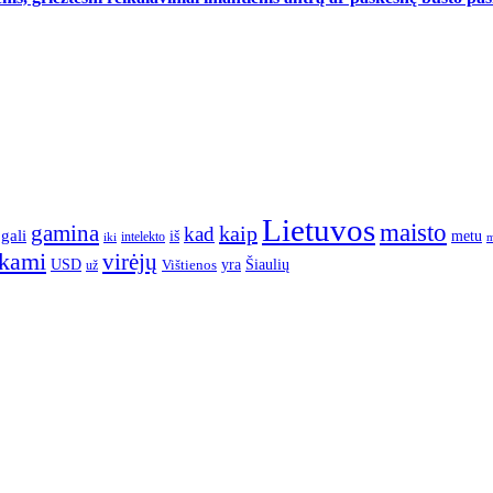
Lietuvos
maisto
gamina
kaip
kad
gali
iš
metu
intelekto
m
iki
nkami
virėjų
yra
USD
Šiaulių
už
Vištienos