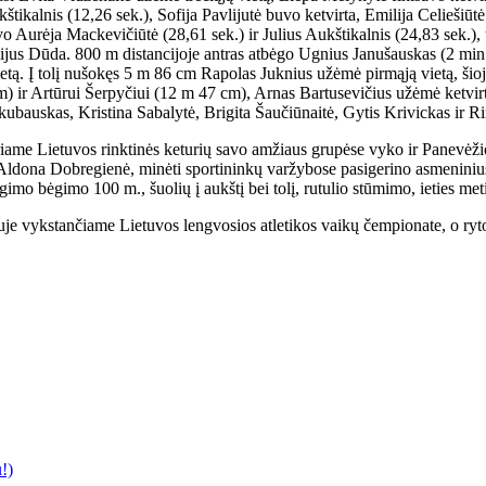
ukštikalnis (12,26 sek.), Sofija Pavlijutė buvo ketvirta, Emilija Celieši
uvo Aurėja Mackevičiūtė (28,61 sek.) ir Julius Aukštikalnis (24,83 sek.),
ijus Dūda. 800 m distancijoje antras atbėgo Ugnius Janušauskas (2 min. 
ietą. Į tolį nušokęs 5 m 86 cm Rapolas Juknius užėmė pirmąją vietą, ši
m) ir Artūrui Šerpyčiui (12 m 47 cm), Arnas Bartusevičius užėmė ketvir
akubauskas, Kristina Sabalytė, Brigita Šaučiūnaitė, Gytis Krivickas ir 
riame Lietuvos rinktinės keturių savo amžiaus grupėse vyko ir Panevėži
Aldona Dobregienė, minėti sportininkų varžybose pasigerino asmeninius r
imo bėgimo 100 m., šuolių į aukštį bei tolį, rutulio stūmimo, ieties met
je vykstančiame Lietuvos lengvosios atletikos vaikų čempionate, o rytoj,
!)