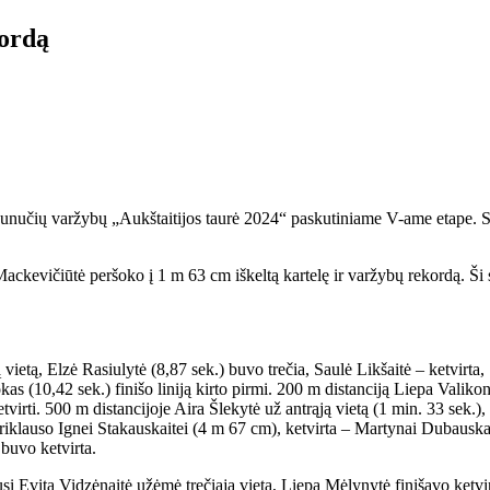
kordą
unučių varžybų „Aukštaitijos taurė 2024“ paskutiniame V-ame etape. Spo
ackevičiūtė peršoko į 1 m 63 cm iškeltą kartelę ir varžybų rekordą. Ši 
 vietą, Elzė Rasiulytė (8,87 sek.) buvo trečia, Saulė Likšaitė – ketvirt
s (10,42 sek.) finišo liniją kirto pirmi. 200 m distanciją Liepa Valikon
virti. 500 m distancijoje Aira Šlekytė už antrąją vietą (1 min. 33 sek.), 
riklauso Ignei Stakauskaitei (4 m 67 cm), ketvirta – Martynai Dubauskai
buvo ketvirta.
si Evita Vidzėnaitė užėmė trečiąją vietą, Liepa Mėlynytė finišavo ketv