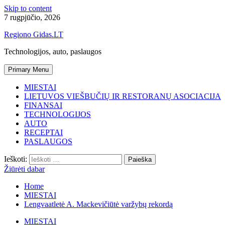
Skip to content
7 rugpjūčio, 2026
Regiono Gidas.LT
Technologijos, auto, paslaugos
Primary Menu
MIESTAI
LIETUVOS VIEŠBUČIŲ IR RESTORANŲ ASOCIACIJA
FINANSAI
TECHNOLOGIJOS
AUTO
RECEPTAI
PASLAUGOS
Ieškoti:
Žiūrėti dabar
Home
MIESTAI
Lengvaatletė A. Mackevičiūtė varžybų rekordą
MIESTAI