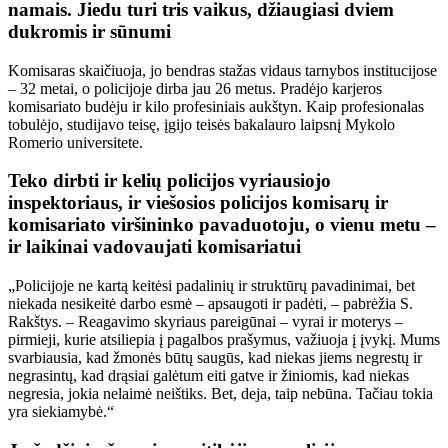
namais. Jiedu turi tris vaikus, džiaugiasi dviem
dukromis ir sūnumi
Komisaras skaičiuoja, jo bendras stažas vidaus tarnybos institucijose
– 32 metai, o policijoje dirba jau 26 metus. Pradėjo karjeros
komisariato budėju ir kilo profesiniais aukštyn. Kaip profesionalas
tobulėjo, studijavo teisę, įgijo teisės bakalauro laipsnį Mykolo
Romerio universitete.
Teko dirbti ir kelių policijos vyriausiojo
inspektoriaus, ir viešosios policijos komisarų ir
komisariato viršininko pavaduotoju, o vienu metu –
ir laikinai vadovaujati komisariatui
„Policijoje ne kartą keitėsi padalinių ir struktūrų pavadinimai, bet
niekada nesikeitė darbo esmė – apsaugoti ir padėti, – pabrėžia S.
Rakštys. – Reagavimo skyriaus pareigūnai – vyrai ir moterys –
pirmieji, kurie atsiliepia į pagalbos prašymus, važiuoja į įvykį. Mums
svarbiausia, kad žmonės būtų saugūs, kad niekas jiems negrestų ir
negrasintų, kad drąsiai galėtum eiti gatve ir žiniomis, kad niekas
negresia, jokia nelaimė neištiks. Bet, deja, taip nebūna. Tačiau tokia
yra siekiamybė.“