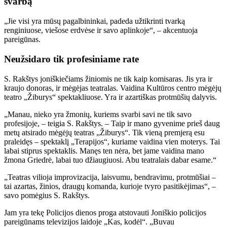
svarbą
„Jie visi yra mūsų pagalbininkai, padeda užtikrinti tvarką
renginiuose, viešose erdvėse ir savo aplinkoje“, – akcentuoja
pareigūnas.
Neužsidaro tik profesiniame rate
S. Rakštys joniškiečiams žiniomis ne tik kaip komisaras. Jis yra ir
kraujo donoras, ir mėgėjas teatralas. Vaidina Kultūros centro mėgėjų
teatro „Žiburys“ spektakliuose. Yra ir azartiškas protmūšių dalyvis.
„Manau, nieko yra žmonių, kuriems svarbi savi ne tik savo
profesijoje, – teigia S. Rakštys. – Taip ir mano gyvenime prieš daug
metų atsirado mėgėjų teatras „Žiburys“. Tik vieną premjerą esu
praleidęs – spektaklį „Terapijos“, kuriame vaidina vien moterys. Tai
labai stiprus spektaklis. Manęs ten nėra, bet jame vaidina mano
žmona Griedrė, labai tuo džiaugiuosi. Abu teatralais dabar esame.“
„Teatras vilioja improvizacija, laisvumu, bendravimu, protmūšiai –
tai azartas, žinios, draugų komanda, kurioje tvyro pasitikėjimas“, –
savo pomėgius S. Rakštys.
Jam yra tekę Policijos dienos proga atstovauti Joniškio policijos
pareigūnams televizijos laidoje „Kas, kodėl“. „Buvau