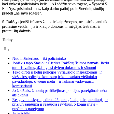
kad rinkosi policininko kelią. „Aš sėdžiu savo rogėse, – šypsosi S.
Rakštys, prisimindamas, kaip darbo patirtį po inžinerinių studijų
pradėti „ne savo rogėse“.
S. Rakštys joniškiečiams žinios ir kaip žmogus, neapsiribojanti tik
profesine veikla – jis ir kraujo donoras, ir mėgėjas teatralas, ir
protmūšių dalyvis.
Turinys
Nuo inžinieriaus – iki policininko
Joniškis tapo Stasio ir Giedrės Rakščių šeimos namais. Jiedu
turi tris vaikus, džiaugiasi dviem dukromis ir sūnumi
Teko dirbti ir kelių policijos vyriausiojo inspektoriaus, ir
viešosios policijos komisarų ir komisariato viršininko
pavaduotoju, o vienu metu – ir laikinai vadovaujati
komisariatui
Jo žodžiais, žmonių pasitikėjimas policijos pareigūnais nėra
atsitiktinis
Reagavimo skyriuje dirba 25 pareigūnai, jie ir patruliuoja, ir
prižiūri saugumą ir reaguoja į įvykius, o komisariate –
pusšimtis pareigūnų
Apie iššūkį