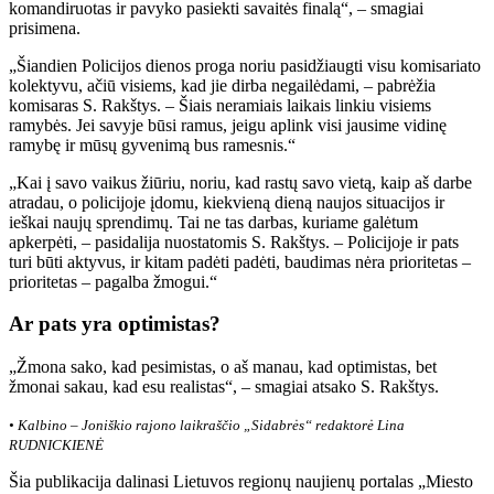
komandiruotas ir pavyko pasiekti savaitės finalą“, – smagiai
prisimena.
„Šiandien Policijos dienos proga noriu pasidžiaugti visu komisariato
kolektyvu, ačiū visiems, kad jie dirba negailėdami, – pabrėžia
komisaras S. Rakštys. – Šiais neramiais laikais linkiu visiems
ramybės. Jei savyje būsi ramus, jeigu aplink visi jausime vidinę
ramybę ir mūsų gyvenimą bus ramesnis.“
„Kai į savo vaikus žiūriu, noriu, kad rastų savo vietą, kaip aš darbe
atradau, o policijoje įdomu, kiekvieną dieną naujos situacijos ir
ieškai naujų sprendimų. Tai ne tas darbas, kuriame galėtum
apkerpėti, – pasidalija nuostatomis S. Rakštys. – Policijoje ir pats
turi būti aktyvus, ir kitam padėti padėti, baudimas nėra prioritetas –
prioritetas – pagalba žmogui.“
Ar pats yra optimistas?
„Žmona sako, kad pesimistas, o aš manau, kad optimistas, bet
žmonai sakau, kad esu realistas“, – smagiai atsako S. Rakštys.
• Kalbino – Joniškio rajono laikraščio „Sidabrės“ redaktorė Lina
RUDNICKIENĖ
Šia publikacija dalinasi Lietuvos regionų naujienų portalas „Miesto