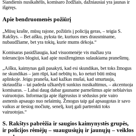
Šiandienis nusikaltėlis, komisaro žodžiais, dažniausiai yra jaunas ir
išgėręs.
Apie bendruomenės požiūrį
„Mūsų krašte, mūsų rajone, požiūris į policiją geras, – teigia S.
Rakštys. – Bet aišku, pyksta tie, kuriuos mes drausminame,
nubaudžiame, bet yra tokių, kurie mums dėkoja.“
Komisaras pasidžiaugia, kad visuomenėje vis mažiau yra
tolerancijos blogiui, kad apie nusižengimus sulaukiama pranešimų.
„Aišku, kaimynas gali pasakyti, kad esi skundikas, bet toks žmogus
ne skundikas – jam rūpi, kad nebūtų to, ko neturi būti mūsų
aplinkoje. Jeigu praneša, kad kažkas mušai, kad smurtauja,
skriaudžia – tai padeda užkardyti sunkius nusikaltimus, – akcentuoja
komisaras. – Labai daug dabar gauname parnešimus apie neblaivius
vairuotojus. Informacija apie išgėrusius ir sėdusius prie vairo
asmenis apsaugo nuo nelaimių. Žmogus taip gal apsaugotas ir savo
vaikus ar tiesiog močiutę, senelį, kurį gali partrenkti toks
vairuotojas.“
S. Rakštys pabrėžia ir saugios kaimynystės grupės,
ir policijos rėmėjų – suaugusiųjų ir jaunųjų – veiklos