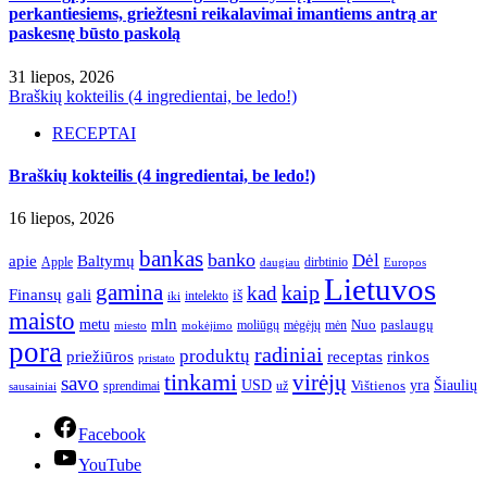
perkantiesiems, griežtesni reikalavimai imantiems antrą ar
paskesnę būsto paskolą
31 liepos, 2026
Braškių kokteilis (4 ingredientai, be ledo!)
RECEPTAI
Braškių kokteilis (4 ingredientai, be ledo!)
16 liepos, 2026
bankas
banko
Dėl
apie
Baltymų
Apple
dirbtinio
daugiau
Europos
Lietuvos
gamina
kaip
kad
Finansų
gali
iš
intelekto
iki
maisto
mln
metu
paslaugų
moliūgų
mėgėjų
mėn
Nuo
miesto
mokėjimo
pora
radiniai
produktų
receptas
priežiūros
rinkos
pristato
tinkami
virėjų
savo
yra
USD
Šiaulių
sprendimai
už
Vištienos
sausainiai
Facebook
YouTube