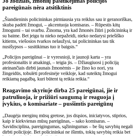
Jo žodžiais, žmonių pasitikėjimas policijos
pareigūnais nėra atsitiktinis
„Šiandieninis policininkas pirmiausia yra reiklus sau ir geranoriškas,
skuba padėti žmogui, – akcentuoja komisaras. – Rūpestis kitų
žmogumi – tai svarbu. Žinoma, yra kad žmonės žiūri į policininką ir
su baime. Bet jeigu tu nieko nepažeidi, nieko nedarysi priešiško
kitiems, viešosios tvarkos nelaužysi, tai policininkas tau tik
nusišypsos – susitikimas tuo ir baigsis.“
„Policijos pareigūnai – ir vyresnioji, ir jaunoji karta – yra
profesionalūs ir atsakingi, – teigia jis. – Džiaugiuosi į policiją
ateinančiais dirbti jaunais žmonėmis – jie žino ko nori, yra
žingeidūs, tobulėti profesinėje veikloje, kad suteiktų žmogui
reikiamą pagalbą, kuri būtent tą reikia reikia.“
Reagavimo skyriuje dirba 25 pareigūnai, jie ir
patruliuoja, ir prižiūri saugumą ir reaguoja į
įvykius, o komisariate – pusšimtis pareigūnų
„Daugėja merginų mūsų gretose, jos drąsios, iniciatyvos, stiprios,
kaip ir kiekvienas mūsų pareigūnas, – sako komisaras. –
Savidisciplina, pareigingumas, sąžiningumas – be šių savybių negali
dirbti policijoje. Bet policininkai ne išimtis, tokių savybių reikia bet