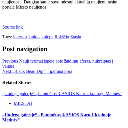
naujienos“. Daugiau sau ir savo miestui aktualijų naujienų rasite
portale Miesto naujienos.
Source link
Tags:
interviu
Jaukus
kolega
Rakščiu
Stasiu
Post navigation
Previous
Nauji tyrimai įspėja apie žaidimų aferas, nukreiptas į
vaikus
Next
„Black Bean Dip“ – gamina pora
Related Stories
„Uodega galerije“ „Paminėtos 3-ASIOS Karo Ukrainoje Metinės“
MIESTAI
„Uodega galerije“ „Paminėtos 3-ASIOS Karo Ukrainoje
Metinės“