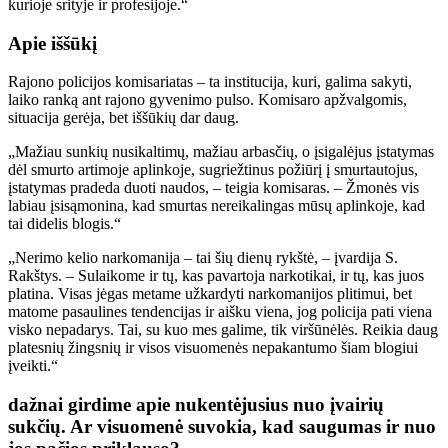
kurioje srityje ir profesijoje.“
Apie iššūkį
Rajono policijos komisariatas – ta institucija, kuri, galima sakyti,
laiko ranką ant rajono gyvenimo pulso. Komisaro apžvalgomis,
situacija gerėja, bet iššūkių dar daug.
„Mažiau sunkių nusikaltimų, mažiau arbasčių, o įsigalėjus įstatymas
dėl smurto artimoje aplinkoje, sugriežtinus požiūrį į smurtautojus,
įstatymas pradeda duoti naudos, – teigia komisaras. – Žmonės vis
labiau įsisąmonina, kad smurtas nereikalingas mūsų aplinkoje, kad
tai didelis blogis.“
„Nerimo kelio narkomanija – tai šių dienų rykštė, – įvardija S.
Rakštys. – Sulaikome ir tų, kas pavartoja narkotikai, ir tų, kas juos
platina. Visas jėgas metame užkardyti narkomanijos plitimui, bet
matome pasaulines tendencijas ir aišku viena, jog policija pati viena
visko nepadarys. Tai, su kuo mes galime, tik viršūnėlės. Reikia daug
platesnių žingsnių ir visos visuomenės nepakantumo šiam blogiui
įveikti.“
dažnai girdime apie nukentėjusius nuo įvairių
sukčių. Ar visuomenė suvokia, kad saugumas ir nuo