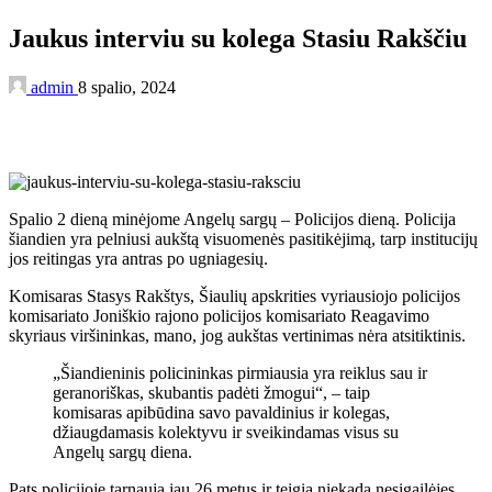
Jaukus interviu su kolega Stasiu Rakščiu
admin
8 spalio, 2024
Spalio 2 dieną minėjome Angelų sargų – Policijos dieną. Policija
šiandien yra pelniusi aukštą visuomenės pasitikėjimą, tarp institucijų
jos reitingas yra antras po ugniagesių.
Komisaras Stasys Rakštys, Šiaulių apskrities vyriausiojo policijos
komisariato Joniškio rajono policijos komisariato Reagavimo
skyriaus viršininkas, mano, jog aukštas vertinimas nėra atsitiktinis.
„Šiandieninis policininkas pirmiausia yra reiklus sau ir
geranoriškas, skubantis padėti žmogui“, – taip
komisaras apibūdina savo pavaldinius ir kolegas,
džiaugdamasis kolektyvu ir sveikindamas visus su
Angelų sargų diena.
Pats policijoje tarnauja jau 26 metus ir teigia niekada nesigailėjęs,