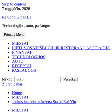
Skip to content
7 rugpjūčio, 2026
Regiono Gidas.LT
Technologijos, auto, paslaugos
Primary Menu
MIESTAI
LIETUVOS VIEŠBUČIŲ IR RESTORANŲ ASOCIACIJA
FINANSAI
TECHNOLOGIJOS
AUTO
RECEPTAI
PASLAUGOS
Ieškoti:
Žiūrėti dabar
Home
MIESTAI
Jaukus interviu su kolega Stasiu Rakščiu
MIESTAI