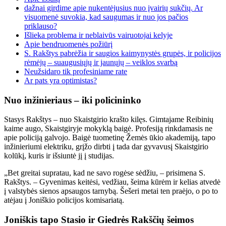
dažnai girdime apie nukentėjusius nuo įvairių sukčių. Ar
visuomenė suvokia, kad saugumas ir nuo jos pačios
priklauso?
Išlieka problema ir neblaivūs vairuotojai kelyje
Apie bendruomenės požiūrį
S. Rakštys pabrėžia ir saugios kaimynystės grupės, ir policijos
rėmėjų – suaugusiųjų ir jaunųjų – veiklos svarbą
Neužsidaro tik profesiniame rate
Ar pats yra optimistas?
Nuo inžinieriaus – iki policininko
Stasys Rakštys – nuo ​​Skaistgirio krašto kilęs. Gimtajame Reibinių
kaime augo, Skaistgiryje mokyklą baigė. Profesiją rinkdamasis ne
apie policiją galvojo. Baigė tuometinę Žemės ūkio akademiją, tapo
inžinieriumi elektriku, grįžo dirbti į tada dar gyvavusį Skaistgirio
kolūkį, kuris ir išsiuntė jį į studijas.
„Bet greitai supratau, kad ne savo rogėse sėdžiu, – prisimena S.
Rakštys. – Gyvenimas keitėsi, vedžiau, šeima kūrėm ir kelias atvedė
į valstybės sienos apsaugos tarnybą. Šešeri metai ten praėjo, o po to
atėjau į Joniškio policijos komisariatą.
Joniškis tapo Stasio ir Giedrės Rakščių šeimos