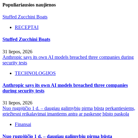
Populiariausios naujienos
Stuffed Zucchini Boats
RECEPTAI
Stuffed Zucchini Boats
31 liepos, 2026
Anthropic says its own AI models breached three companies during
security tests
TECHNOLOGIJOS
Anthropic says its own AI models breached three companies
during security tests
31 liepos, 2026
Nuo rugpjūčio 1 d. – daugiau galimybių pirmą būstą perkantiesiems,
griežtesni reikalavimai imantiems antrą ar paskesnę būsto paskolą
Finansai
Nuo rugpjūčio 1 d. – daugiau galimybių pirmą būstą