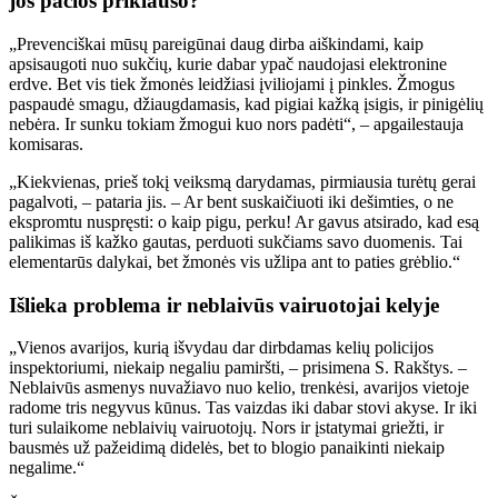
jos pačios priklauso?
„Prevenciškai mūsų pareigūnai daug dirba aiškindami, kaip
apsisaugoti nuo sukčių, kurie dabar ypač naudojasi elektronine
erdve. Bet vis tiek žmonės leidžiasi įviliojami į pinkles. Žmogus
paspaudė smagu, džiaugdamasis, kad pigiai kažką įsigis, ir pinigėlių
nebėra. Ir sunku tokiam žmogui kuo nors padėti“, – apgailestauja
komisaras.
„Kiekvienas, prieš tokį veiksmą darydamas, pirmiausia turėtų gerai
pagalvoti, – pataria jis. – Ar bent suskaičiuoti iki dešimties, o ne
ekspromtu nuspręsti: o kaip pigu, perku! Ar gavus atsirado, kad esą
palikimas iš kažko gautas, perduoti sukčiams savo duomenis. Tai
elementarūs dalykai, bet žmonės vis užlipa ant to paties grėblio.“
Išlieka problema ir neblaivūs vairuotojai kelyje
„Vienos avarijos, kurią išvydau dar dirbdamas kelių policijos
inspektoriumi, niekaip negaliu pamiršti, – prisimena S. Rakštys. –
Neblaivūs asmenys nuvažiavo nuo kelio, trenkėsi, avarijos vietoje
radome tris negyvus kūnus. Tas vaizdas iki dabar stovi akyse. Ir iki
turi sulaikome neblaivių vairuotojų. Nors ir įstatymai griežti, ir
bausmės už pažeidimą didelės, bet to blogio panaikinti niekaip
negalime.“