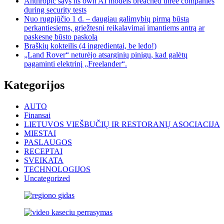
Anthropic says its own AI models breached three companies
during security tests
Nuo rugpjūčio 1 d. – daugiau galimybių pirmą būstą
perkantiesiems, griežtesni reikalavimai imantiems antrą ar
paskesnę būsto paskolą
Braškių kokteilis (4 ingredientai, be ledo!)
„Land Rover“ neturėjo atsarginių pinigų, kad galėtų
pagaminti elektrinį „Freelander“.
Kategorijos
AUTO
Finansai
LIETUVOS VIEŠBUČIŲ IR RESTORANŲ ASOCIACIJA
MIESTAI
PASLAUGOS
RECEPTAI
SVEIKATA
TECHNOLOGIJOS
Uncategorized