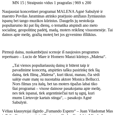
MN 15 | Straipsnio vidus 1 pragrafas | 969 x 200
Naujausiai koncertinei programai MALENA Agnė Sabulytė ir
maestro Povilas Jaraminas atrinko praėjusio amžiaus žymiausius
ispanų bei tango muzikos kūrinius. Daugelis jų nestokoja
populiarumo iki pat šių dienų, o tematika atspindi ano meto
socialinę, geopolitinę padėtį, madą, moters reikšmę visuomenėje. Tai
dainos apie meilę, gražią moterį bei jos gyvenimo iššūkius.
Pirmoji daina, nuskambėjusi scenoje iš naujosios programos
repertuaro – Lucio de Mare ir Homero Manzi kūrinys „Malena“.
„Tai vienos populiariausių dainų ir būtent taip ir
pavadinime koncertą, atspirties tašku pasirinkę tiek šią
dainą, tiek filmą „Malena“, kuri tikrai, manau, čia sėdi
salėje esate matę su nuostabia aktore Monica Bellucci.
Nors filmas yra italų, bet tas moters tipažas labai tiko
šiai programai – visose dainose pasakojama apie meilę,
nes tiek ispanai, tiek argentiniečiai turi tą ugnį, kuri
mums Lietuvoje kartais stinga“, – pasakojo Agnė
Sabulytė.
Vėliau klausytojai išgirdo „Fumando Espero“ – Juan Viladomat Mas