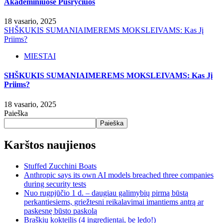
Akademiniuose Pusryčiuos
18 vasario, 2025
SHŠKUKIS SUMANIAIMEREMS MOKSLEIVAMS: Kas Jį
Priims?
MIESTAI
SHŠKUKIS SUMANIAIMEREMS MOKSLEIVAMS: Kas Jį
Priims?
18 vasario, 2025
Paieška
Paieška
Karštos naujienos
Stuffed Zucchini Boats
Anthropic says its own AI models breached three companies
during security tests
Nuo rugpjūčio 1 d. – daugiau galimybių pirmą būstą
perkantiesiems, griežtesni reikalavimai imantiems antrą ar
paskesnę būsto paskolą
Braškių kokteilis (4 ingredientai, be ledo!)