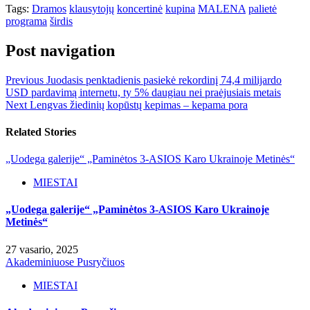
Tags:
Dramos
klausytojų
koncertinė
kupina
MALENA
palietė
programa
širdis
Post navigation
Previous
Juodasis penktadienis pasiekė rekordinį 74,4 milijardo
USD pardavimą internetu, ty 5% daugiau nei praėjusiais metais
Next
Lengvas žiedinių kopūstų kepimas – kepama pora
Related Stories
„Uodega galerije“ „Paminėtos 3-ASIOS Karo Ukrainoje Metinės“
MIESTAI
„Uodega galerije“ „Paminėtos 3-ASIOS Karo Ukrainoje
Metinės“
27 vasario, 2025
Akademiniuose Pusryčiuos
MIESTAI