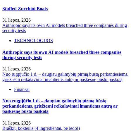
Stuffed Zucchini Boats
31 liepos, 2026
Anthropic says its own AI models breached three companies during
security tests
TECHNOLOGIJOS
Anthropic says its own AI models breached three companies
during security tests
31 liepos, 2026
Nuo rugpjūčio 1 d. – daugiau galimybių pirmą būstą perkantiesiems,
griežtesni reikalavimai imantiems antrą ar paskesnę būsto paskolą
Finansai
Nuo rugpjūčio 1 d. – daugiau galimybių pirmą būstą
perkantiesiems, griežtesni reikalavimai imantiems antrą ar
paskesnę būsto paskolą
31 liepos, 2026
Braškių kokteilis (4 ingredientai, be ledo!)