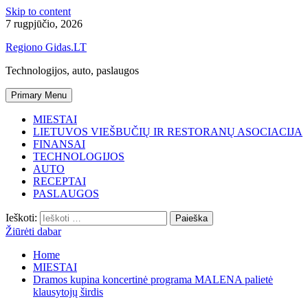
Skip to content
7 rugpjūčio, 2026
Regiono Gidas.LT
Technologijos, auto, paslaugos
Primary Menu
MIESTAI
LIETUVOS VIEŠBUČIŲ IR RESTORANŲ ASOCIACIJA
FINANSAI
TECHNOLOGIJOS
AUTO
RECEPTAI
PASLAUGOS
Ieškoti:
Žiūrėti dabar
Home
MIESTAI
Dramos kupina koncertinė programa MALENA palietė
klausytojų širdis