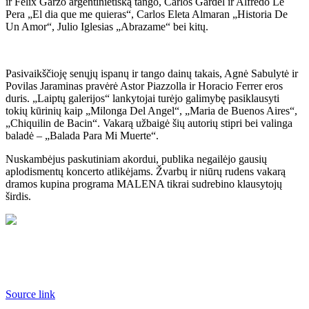
ir Felix Garzo argentinietišką tango, Carlos Gardel ir Alfredo Le
Pera „El dia que me quieras“, Carlos Eleta Almaran „Historia De
Un Amor“, Julio Iglesias „Abrazame“ bei kitų.
Pasivaikščioję senųjų ispanų ir tango dainų takais, Agnė Sabulytė ir
Povilas Jaraminas pravėrė Astor Piazzolla ir Horacio Ferrer eros
duris. „Laiptų galerijos“ lankytojai turėjo galimybę pasiklausyti
tokių kūrinių kaip „Milonga Del Angel“, „Maria de Buenos Aires“,
„Chiquilin de Bacin“. Vakarą užbaigė šių autorių stipri bei valinga
baladė – „Balada Para Mi Muerte“.
Nuskambėjus paskutiniam akordui, publika negailėjo gausių
aplodismentų koncerto atlikėjams. Žvarbų ir niūrų rudens vakarą
dramos kupina programa MALENA tikrai sudrebino klausytojų
širdis.
Source link