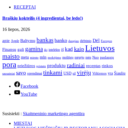
RECEPTAI
Braškių kokteilis (4 ingredientai, be ledo!)
16 liepos, 2026
bankas
banko
Dėl
apie
Baltymų
Apple
dirbtinio
daugiau
Europos
Lietuvos
gamina
kaip
kad
Finansų
gali
iš
intelekto
iki
maisto
mln
metu
paslaugų
moliūgų
mėgėjų
mėn
Nuo
miesto
mokėjimo
pora
radiniai
produktų
receptas
priežiūros
rinkos
pristato
tinkami
virėjų
savo
yra
USD
Šiaulių
sprendimai
už
Vištienos
sausainiai
Facebook
YouTube
Susisiekti :
Skaitmeninio marketingo agentūra
MIESTAI