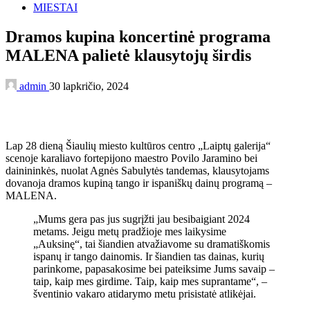
MIESTAI
Dramos kupina koncertinė programa
MALENA palietė klausytojų širdis
admin
30 lapkričio, 2024
Lap 28 dieną Šiaulių miesto kultūros centro „Laiptų galerija“
scenoje karaliavo fortepijono maestro Povilo Jaramino bei
dainininkės, nuolat Agnės Sabulytės tandemas, klausytojams
dovanoja dramos kupiną tango ir ispaniškų dainų programą –
MALENA.
„Mums gera pas jus sugrįžti jau besibaigiant 2024
metams. Jeigu metų pradžioje mes laikysime
„Auksinę“, tai šiandien atvažiavome su dramatiškomis
ispanų ir tango dainomis. Ir šiandien tas dainas, kurių
parinkome, papasakosime bei pateiksime Jums savaip –
​​taip, kaip mes girdime. Taip, kaip mes suprantame“, –
šventinio vakaro atidarymo metu prisistatė atlikėjai.