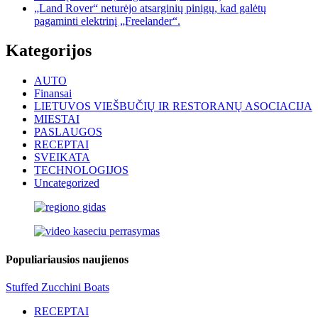
„Land Rover“ neturėjo atsarginių pinigų, kad galėtų
pagaminti elektrinį „Freelander“.
Kategorijos
AUTO
Finansai
LIETUVOS VIEŠBUČIŲ IR RESTORANŲ ASOCIACIJA
MIESTAI
PASLAUGOS
RECEPTAI
SVEIKATA
TECHNOLOGIJOS
Uncategorized
Populiariausios naujienos
Stuffed Zucchini Boats
RECEPTAI