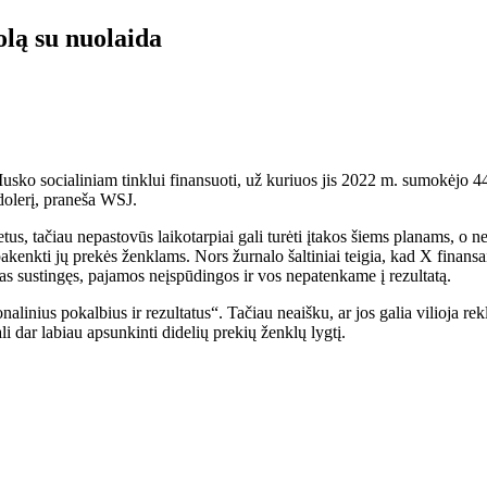
olą su nuolaida
 Musko socialiniam tinklui finansuoti, už kuriuos jis 2022 m. sumokėj
dolerį, praneša WSJ.
tus, tačiau nepastovūs laikotarpiai gali turėti įtakos šiems planams,
pakenkti jų prekės ženklams. Nors žurnalo šaltiniai teigia, kad X finan
s sustingęs, pajamos neįspūdingos ir vos nepatenkame į rezultatą.
alinius pokalbius ir rezultatus“. Tačiau neaišku, ar jos galia vilioja 
li dar labiau apsunkinti didelių prekių ženklų lygtį.