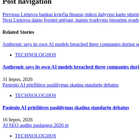
Post navigation
Previous
Lietuvos bankas kviečia finansų rinkos dalyvius kartu stipri
Next
Lietuvos dainų šventei artėjant, maisto tvarkymo įmonėms svarbu p
Related Stories
Anthropic says its own AI models breached three companies during sec
TECHNOLOGIJOS
Anthropic says its own AI models breached three companies durin
31 liepos, 2026
Pasienio AI priežiūros pasiūlymas skatina standartų debatus
TECHNOLOGIJOS
Pasienio AI priežiūros pasiūlymas skatina standartų debatus
16 liepos, 2026
AI SEO audito paslaugos 2026 m
TECHNOLOGIJOS