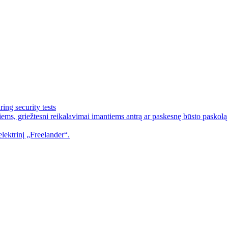
ing security tests
ems, griežtesni reikalavimai imantiems antrą ar paskesnę būsto paskolą
lektrinį „Freelander“.