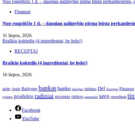
Nuo rugpjūčio 1 d. – daugiau galimybių pirmą būstą perkantiesiems, g
Finansai
Nuo rugpjūčio 1 d. – daugiau galimybių pirmą būstą perkantiesie
31 liepos, 2026
Braškių kokteilis (4 ingredientai, be ledo!)
RECEPTAI
Braškių kokteilis (4 ingredientai, be ledo!)
16 liepos, 2026
bankas
banko
Dėl
apie
Finansų
Baltymų
Apple
dirbtinio
daugiau
Europos
ti
radiniai
savo
produktų
receptas
rinkos
sprendimai
pristato
sausainiai
Facebook
YouTube