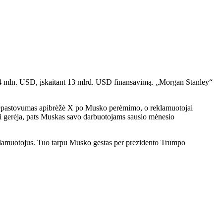
o 44 mln. USD, įskaitant 13 mlrd. USD finansavimą. „Morgan Stanley“
 o nepastovumas apibrėžė X po Musko perėmimo, o reklamuotojai
sai gerėja, pats Muskas savo darbuotojams sausio mėnesio
reklamuotojus. Tuo tarpu Musko gestas per prezidento Trumpo