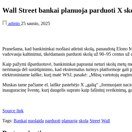
Wall Street bankai planuoja parduoti X sk
admin
25 sausio, 2025
Pranešama, kad bankininkai ruošiasi atleisti skolą, panaudotą Elono
vadovauja kaltinimui, tikėdamasis parduoti skolą už 90–95 centus už 
Kaip pažymi išparduotuvė, bankininkai paprastai neturi skolų metų me
nerimauja dėl susirūpinimo, kad ekstremalus turinys platformoje gali 
elektroniniame laiške, kurį matė WSJ, pasakė: „Mūsų vartotojų augima
Muskas tame pačiame el. laiške pastebėjo X „galią“ „formuojant nacion
inauguracinę šventę, kurį daugelis suprato kaip fašistinį sveikinimą, ga
Source link
Tags:
Bankai
nuolaida
parduoti
planuoja
skolą
Street
Wall