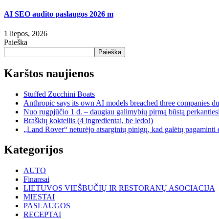
AI SEO audito paslaugos 2026 m
1 liepos, 2026
Paieška
Paieška
Karštos naujienos
Stuffed Zucchini Boats
Anthropic says its own AI models breached three companies dur
Nuo rugpjūčio 1 d. – daugiau galimybių pirmą būstą perkantiesi
Braškių kokteilis (4 ingredientai, be ledo!)
„Land Rover“ neturėjo atsarginių pinigų, kad galėtų pagaminti e
Kategorijos
AUTO
Finansai
LIETUVOS VIEŠBUČIŲ IR RESTORANŲ ASOCIACIJA
MIESTAI
PASLAUGOS
RECEPTAI