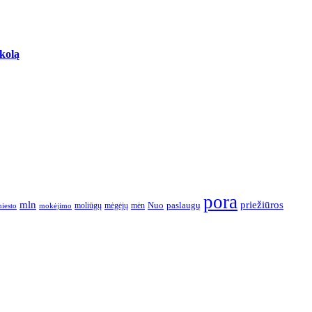
skolą
pora
mln
priežiūros
paslaugų
moliūgų
mėgėjų
mėn
Nuo
iesto
mokėjimo