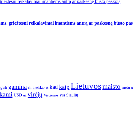
riežtesni reikalavimai imantiems antrą ar paskesnę būsto paskolą
ms, griežtesni reikalavimai imantiems antrą ar paskesnę būsto pa
Lietuvos
maisto
gamina
kaip
kad
gali
iš
metu
intelekto
m
iki
nkami
virėjų
yra
USD
Šiaulių
už
Vištienos