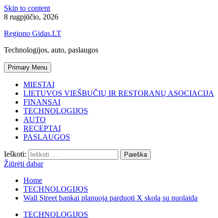
Skip to content
8 rugpjūčio, 2026
Regiono Gidas.LT
Technologijos, auto, paslaugos
Primary Menu
MIESTAI
LIETUVOS VIEŠBUČIŲ IR RESTORANŲ ASOCIACIJA
FINANSAI
TECHNOLOGIJOS
AUTO
RECEPTAI
PASLAUGOS
Ieškoti:
Žiūrėti dabar
Home
TECHNOLOGIJOS
Wall Street bankai planuoja parduoti X skolą su nuolaida
TECHNOLOGIJOS