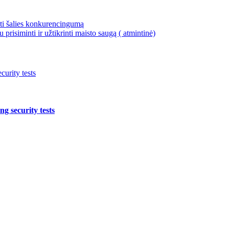
nti šalies konkurencingumą
risiminti ir užtikrinti maisto saugą ( atmintinė)
urity tests
g security tests