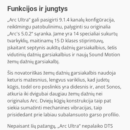
Funkcijos ir jungtys
„Arc Ultra“ gali pasigirti 9.1.4 kanalų konfigūracija,
reikšmingu patobulinimu, palyginti su originalia
„Arc's 5.0.2“ sąranka. Jame yra 14 specialiai sukurtų
tvarkyklių, maitinamų 15 D klasės stiprintuvų,
įskaitant septynis aukštų dažnių garsiakalbius, šešis
vidutinių dažnių garsiakalbius ir naują Sound Motion
žemų dažnių garsiakalbį.
Šis novatoriškas žemų dažnių garsiakalbis naudoja
keturis mažesnius, lengvus variklius, kad judėtų
kūgis, todėl oro poslinkis yra didesnis ir, anot Sonos,
atkuria iki dvigubai daugiau žemų dažnių nei
originalus Arc. Dviejų kūgių konstrukcija taip pat
siekia sumažinti mechanines vibracijas, taip
prisidedant prie labiau subalansuoto garso profilio.
Nepaisant šių pažangų, „Arc Ultra“ nepalaiko DTS