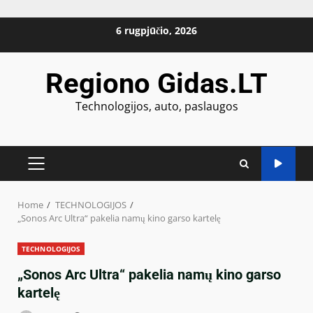
Skip
6 rugpjūčio, 2026
to
content
Regiono Gidas.LT
Technologijos, auto, paslaugos
PRIMARY
MENU
Home
TECHNOLOGIJOS
„Sonos Arc Ultra“ pakelia namų kino garso kartelę
TECHNOLOGIJOS
„Sonos Arc Ultra“ pakelia namų kino garso
kartelę