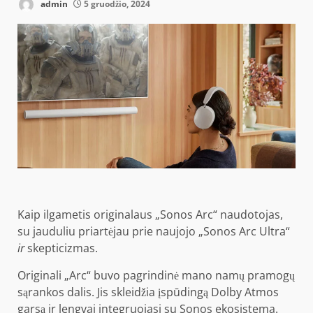
admin
5 gruodžio, 2024
Kaip ilgametis originalaus „Sonos Arc“ naudotojas,
su jauduliu priartėjau prie naujojo „Sonos Arc Ultra“
ir
skepticizmas.
Originali „Arc“ buvo pagrindinė mano namų pramogų
sąrankos dalis. Jis skleidžia įspūdingą Dolby Atmos
garsą ir lengvai integruojasi su Sonos ekosistema.