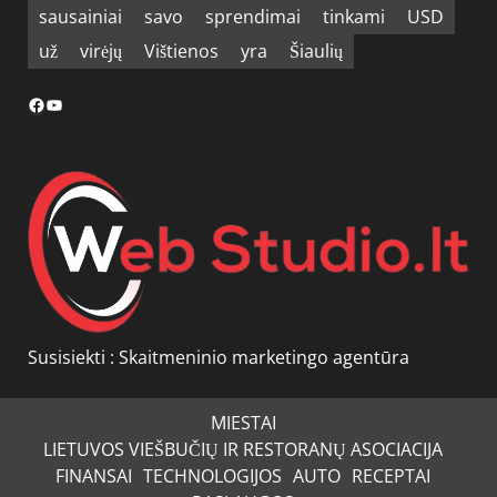
sausainiai
savo
sprendimai
tinkami
USD
už
virėjų
Vištienos
yra
Šiaulių
Facebook
YouTube
Susisiekti :
Skaitmeninio marketingo agentūra
MIESTAI
LIETUVOS VIEŠBUČIŲ IR RESTORANŲ ASOCIACIJA
FINANSAI
TECHNOLOGIJOS
AUTO
RECEPTAI