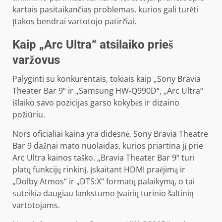
kartais pasitaikančias problemas, kurios gali turėti
įtakos bendrai vartotojo patirčiai.
Kaip „Arc Ultra“ atsilaiko prieš
varžovus
Palyginti su konkurentais, tokiais kaip „Sony Bravia
Theater Bar 9“ ir „Samsung HW-Q990D“, „Arc Ultra“
išlaiko savo pozicijas garso kokybės ir dizaino
požiūriu.
Nors oficialiai kaina yra didesnė, Sony Bravia Theatre
Bar 9 dažnai mato nuolaidas, kurios priartina jį prie
Arc Ultra kainos taško. „Bravia Theater Bar 9“ turi
platų funkcijų rinkinį, įskaitant HDMI praėjimą ir
„Dolby Atmos“ ir „DTS:X“ formatų palaikymą, o tai
suteikia daugiau lankstumo įvairių turinio šaltinių
vartotojams.