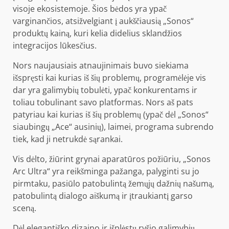
visoje ekosistemoje. Šios bėdos yra ypač
varginančios, atsižvelgiant į aukščiausią „Sonos“
produktų kainą, kuri kelia didelius sklandžios
integracijos lūkesčius.
Nors naujausiais atnaujinimais buvo siekiama
išspręsti kai kurias iš šių problemų, programėlėje vis
dar yra galimybių tobulėti, ypač konkurentams ir
toliau tobulinant savo platformas. Nors aš pats
patyriau kai kurias iš šių problemų (ypač dėl „Sonos“
siaubingų „Ace“ ausinių), laimei, programa subrendo
tiek, kad ji netrukdė sąrankai.
Vis dėlto, žiūrint grynai aparatūros požiūriu, „Sonos
Arc Ultra“ yra reikšminga pažanga, palyginti su jo
pirmtaku, pasiūlo patobulintą žemųjų dažnių našumą,
patobulintą dialogo aiškumą ir įtraukiantį garso
sceną.
Dėl elegantiško dizaino ir išplėstų ryšio galimybių,