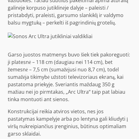
važiuoklės. Tačiau subtilūs pakeitimai apima atbrailą
galinėje korpuso jutiklinėje dalyje – paleisti /
pristabdyti, praleisti, garsumo slankiklį ir valdymo
balsu mygtuką – perkelti iš pagrindinių grotelių.
Garso juostos matmenys buvo šiek tiek pakoreguoti:
ji platesnė – 118 cm (daugiau nei 114 cm), bet
žemesnė – 7,5 cm (sumažėjusi nuo 8,7 cm), todėl
sumažėja tikimybė užstoti televizoriaus ekraną, kai
pastatoma priekyje. Sveriantis maždaug 350 g
mažiau nei jo pirmtakas, „Arc Ultra“ taip pat labiau
tinka montuoti ant sienos.
Konstrukcijai reikia atviros vietos, nes jos
pastatymas kampelyje arba po lentyna gali kliudyti į
viršų nukreipiančius įrenginius, būtinus optimaliam
garso sklaidai.