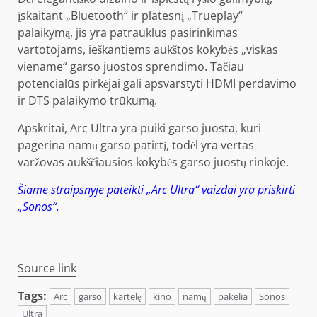
įskaitant „Bluetooth“ ir platesnį „Trueplay“
palaikymą, jis yra patrauklus pasirinkimas
vartotojams, ieškantiems aukštos kokybės „viskas
viename“ garso juostos sprendimo. Tačiau
potencialūs pirkėjai gali apsvarstyti HDMI perdavimo
ir DTS palaikymo trūkumą.
Apskritai, Arc Ultra yra puiki garso juosta, kuri
pagerina namų garso patirtį, todėl yra vertas
varžovas aukščiausios kokybės garso juostų rinkoje.
Šiame straipsnyje pateikti „Arc Ultra“ vaizdai yra priskirti
„Sonos“.
Source link
Tags:
Arc
garso
kartelę
kino
namų
pakelia
Sonos
Ultra