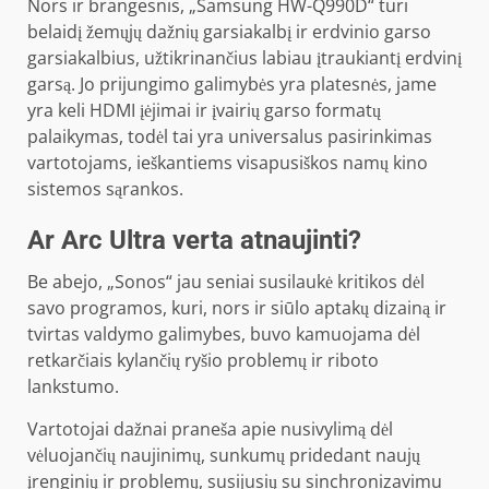
Nors ir brangesnis, „Samsung HW-Q990D“ turi
belaidį žemųjų dažnių garsiakalbį ir erdvinio garso
garsiakalbius, užtikrinančius labiau įtraukiantį erdvinį
garsą. Jo prijungimo galimybės yra platesnės, jame
yra keli HDMI įėjimai ir įvairių garso formatų
palaikymas, todėl tai yra universalus pasirinkimas
vartotojams, ieškantiems visapusiškos namų kino
sistemos sąrankos.
Ar Arc Ultra verta atnaujinti?
Be abejo, „Sonos“ jau seniai susilaukė kritikos dėl
savo programos, kuri, nors ir siūlo aptakų dizainą ir
tvirtas valdymo galimybes, buvo kamuojama dėl
retkarčiais kylančių ryšio problemų ir riboto
lankstumo.
Vartotojai dažnai praneša apie nusivylimą dėl
vėluojančių naujinimų, sunkumų pridedant naujų
įrenginių ir problemų, susijusių su sinchronizavimu