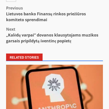
Post
Previous
Lietuvos banko Finansų rinkos priežiūros
navigation
komiteto sprendimai
Next
„Kalėdų varpai“ dovanos klausytojams muzikos
garsais pripildytą šventinę popietę
RELATED STORIES