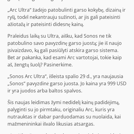
„Arc Ultra“ žadėjo patobulinti garso kokybę, dizainą ir
ryšį, todėl nekantrauju sužinoti, ar jis gali pateisinti
ažiotažą ir pateisinti didesnę kainą.
Praleidus laiką su Ultra, aišku, kad Sonos ne tik
patobulino savo pavyzdinę garso juostą; jie iš naujo
įsivaizdavo, ką gali pasiūlyti atskira garso sistema.
Bet ar pakanka, kad esami Arc vartotojai, tokie kaip
aš, žengtų šuolį? Pasinerkime.
„Sonos Arc Ultra“, išleista spalio 29 d., yra naujausia
„Sonos“ pavyzdinė garso juosta. Jo kaina yra 999 USD
ir yra juodos arba baltos spalvos.
Šis naujas leidimas žymi nedidelį kainų padidėjimą,
palyginti su jo pirmtaku, originaliu Arc, kuris yra
nutrauktas ir dabar parduodamas su nuolaida, kai
mažmenininkai išvalo likusias atsargas.