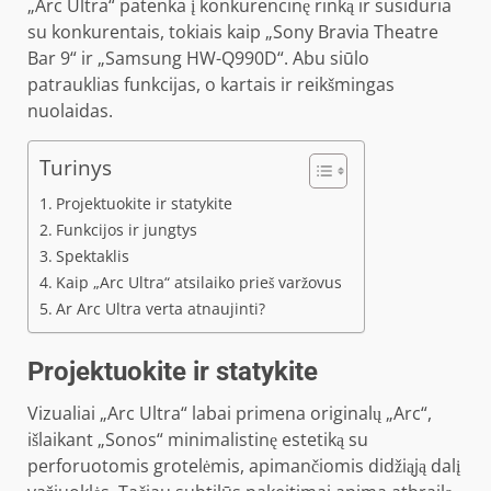
„Arc Ultra“ patenka į konkurencinę rinką ir susiduria
su konkurentais, tokiais kaip „Sony Bravia Theatre
Bar 9“ ir „Samsung HW-Q990D“. Abu siūlo
patrauklias funkcijas, o kartais ir reikšmingas
nuolaidas.
Turinys
Projektuokite ir statykite
Funkcijos ir jungtys
Spektaklis
Kaip „Arc Ultra“ atsilaiko prieš varžovus
Ar Arc Ultra verta atnaujinti?
Projektuokite ir statykite
Vizualiai „Arc Ultra“ labai primena originalų „Arc“,
išlaikant „Sonos“ minimalistinę estetiką su
perforuotomis grotelėmis, apimančiomis didžiąją dalį