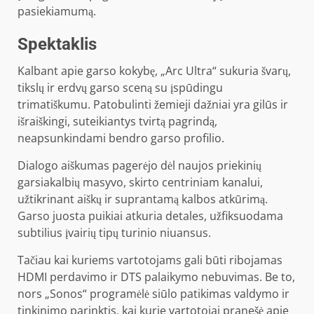
pasiekiamumą.
Spektaklis
Kalbant apie garso kokybę, „Arc Ultra“ sukuria švarų,
tikslų ir erdvų garso sceną su įspūdingu
trimatiškumu. Patobulinti žemieji dažniai yra gilūs ir
išraiškingi, suteikiantys tvirtą pagrindą,
neapsunkindami bendro garso profilio.
Dialogo aiškumas pagerėjo dėl naujos priekinių
garsiakalbių masyvo, skirto centriniam kanalui,
užtikrinant aiškų ir suprantamą kalbos atkūrimą.
Garso juosta puikiai atkuria detales, užfiksuodama
subtilius įvairių tipų turinio niuansus.
Tačiau kai kuriems vartotojams gali būti ribojamas
HDMI perdavimo ir DTS palaikymo nebuvimas. Be to,
nors „Sonos“ programėlė siūlo patikimas valdymo ir
tinkinimo parinktis, kai kurie vartotojai pranešė apie