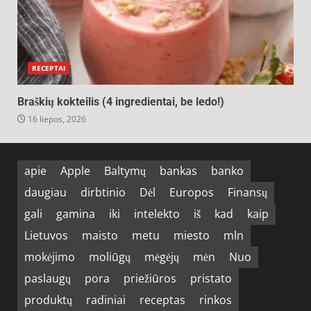
RECEPTAI
Braškių kokteilis (4 ingredientai, be ledo!)
16 liepos, 2026
apie
Apple
Baltymų
bankas
banko
daugiau
dirbtinio
Dėl
Europos
Finansų
gali
gamina
iki
intelekto
iš
kad
kaip
Lietuvos
maisto
metu
miesto
mln
mokėjimo
moliūgų
mėgėjų
mėn
Nuo
paslaugų
pora
priežiūros
pristato
produktų
radiniai
receptas
rinkos