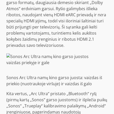
garso formatų, daugiausia dėmesio skiriant „Dolby
Atmos“ erdviniam garsui. Ryšio galimybės išlieka
ribotos, naudojant vieną HDMI eARC prievadą ir nėra
specialių HDMI įėjimų, todėl visi išoriniai šaltiniai turi
būti prijungti per televizorių. Ši sąranka gali kelti
problemų vartotojams, turintiems kelis aukštos
kokybės žaidimų įrenginius ir ribotus HDMI 2.1
prievadus savo televizoriuose.
Sonos Arc Ultra namų kino garso juosta: vaizdas iš
priekio (nuotraukoje viršuje) ir vaizdas iš galo
Kita vertus, „Arc Ultra“ pristato „Bluetooth“ ryšį
(pirmą kartą „Sonos“ garso juostoms) ir išplečia puikų
„Sonos“ „Trueplay“ kalibravimo palaikymą „Android“
įrenginiuose, pagerindamas naudotojų