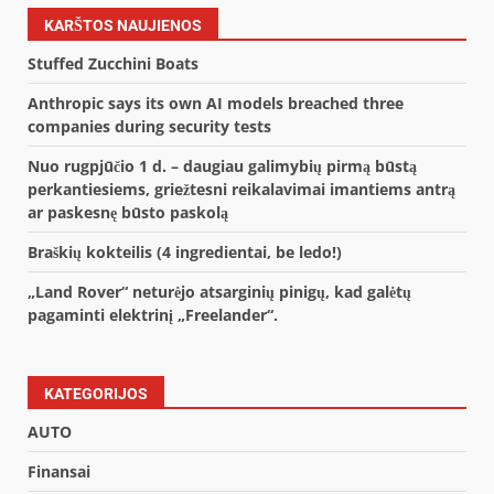
KARŠTOS NAUJIENOS
Stuffed Zucchini Boats
Anthropic says its own AI models breached three
companies during security tests
Nuo rugpjūčio 1 d. – daugiau galimybių pirmą būstą
perkantiesiems, griežtesni reikalavimai imantiems antrą
ar paskesnę būsto paskolą
Braškių kokteilis (4 ingredientai, be ledo!)
„Land Rover“ neturėjo atsarginių pinigų, kad galėtų
pagaminti elektrinį „Freelander“.
KATEGORIJOS
AUTO
Finansai