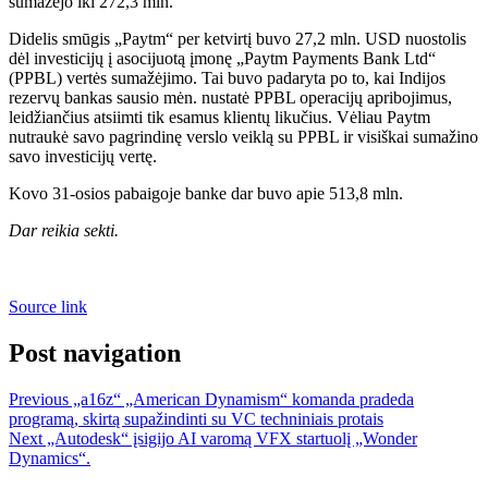
sumažėjo iki 272,3 mln.
Didelis smūgis „Paytm“ per ketvirtį buvo 27,2 mln. USD nuostolis
dėl investicijų į asocijuotą įmonę „Paytm Payments Bank Ltd“
(PPBL) vertės sumažėjimo. Tai buvo padaryta po to, kai Indijos
rezervų bankas sausio mėn. nustatė PPBL operacijų apribojimus,
leidžiančius atsiimti tik esamus klientų likučius. Vėliau Paytm
nutraukė savo pagrindinę verslo veiklą su PPBL ir visiškai sumažino
savo investicijų vertę.
Kovo 31-osios pabaigoje banke dar buvo apie 513,8 mln.
Dar reikia sekti.
Source link
Post navigation
Previous
„a16z“ „American Dynamism“ komanda pradeda
programą, skirtą supažindinti su VC techniniais protais
Next
„Autodesk“ įsigijo AI varomą VFX startuolį „Wonder
Dynamics“.