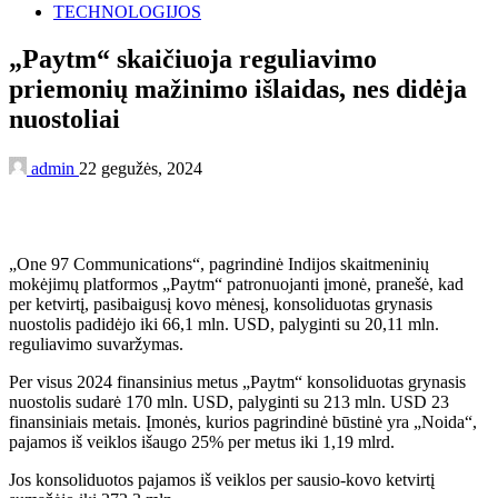
TECHNOLOGIJOS
„Paytm“ skaičiuoja reguliavimo
priemonių mažinimo išlaidas, nes didėja
nuostoliai
admin
22 gegužės, 2024
„One 97 Communications“, pagrindinė Indijos skaitmeninių
mokėjimų platformos „Paytm“ patronuojanti įmonė, pranešė, kad
per ketvirtį, pasibaigusį kovo mėnesį, konsoliduotas grynasis
nuostolis padidėjo iki 66,1 mln. USD, palyginti su 20,11 mln.
reguliavimo suvaržymas.
Per visus 2024 finansinius metus „Paytm“ konsoliduotas grynasis
nuostolis sudarė 170 mln. USD, palyginti su 213 mln. USD 23
finansiniais metais. Įmonės, kurios pagrindinė būstinė yra „Noida“,
pajamos iš veiklos išaugo 25% per metus iki 1,19 mlrd.
Jos konsoliduotos pajamos iš veiklos per sausio-kovo ketvirtį