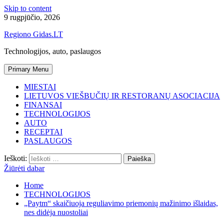
Skip to content
9 rugpjūčio, 2026
Regiono Gidas.LT
Technologijos, auto, paslaugos
Primary Menu
MIESTAI
LIETUVOS VIEŠBUČIŲ IR RESTORANŲ ASOCIACIJA
FINANSAI
TECHNOLOGIJOS
AUTO
RECEPTAI
PASLAUGOS
Ieškoti:
Žiūrėti dabar
Home
TECHNOLOGIJOS
„Paytm“ skaičiuoja reguliavimo priemonių mažinimo išlaidas,
nes didėja nuostoliai