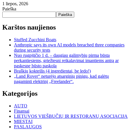
1 liepos, 2026
Paieška
Paieška
Karštos naujienos
Stuffed Zucchini Boats
Anthropic says its own AI models breached three companies
during security tests
Nuo rugpjūčio 1 d. – daugiau galimybių pirmą būstą
perkantiesiems, griežtesni reikalavimai imantiems antrą ar
paskesnę būsto paskolą
Braškių kokteilis (4 ingredientai, be ledo!)
„Land Rover“ neturėjo atsarginių pinigų, kad galėtų
pagaminti elektrinį „Freelander“.
Kategorijos
AUTO
Finansai
LIETUVOS VIEŠBUČIŲ IR RESTORANŲ ASOCIACIJA
MIESTAI
PASLAUGOS