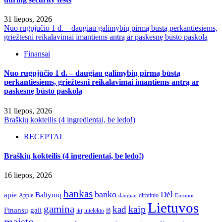
31 liepos, 2026
Nuo rugpjūčio 1 d. – daugiau galimybių pirmą būstą perkantiesiems,
griežtesni reikalavimai imantiems antrą ar paskesnę būsto paskolą
Finansai
Nuo rugpjūčio 1 d. – daugiau galimybių pirmą būstą
perkantiesiems, griežtesni reikalavimai imantiems antrą ar
paskesnę būsto paskolą
31 liepos, 2026
Braškių kokteilis (4 ingredientai, be ledo!)
RECEPTAI
Braškių kokteilis (4 ingredientai, be ledo!)
16 liepos, 2026
bankas
banko
Dėl
apie
Baltymų
Apple
dirbtinio
daugiau
Europos
Lietuvos
gamina
kaip
kad
Finansų
gali
iš
intelekto
iki