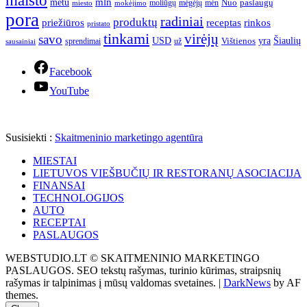
maisto
mln
metu
paslaugų
moliūgų
mėgėjų
mėn
Nuo
miesto
mokėjimo
pora
radiniai
produktų
receptas
priežiūros
rinkos
pristato
tinkami
virėjų
savo
yra
USD
Šiaulių
sprendimai
už
Vištienos
sausainiai
Facebook
YouTube
Susisiekti :
Skaitmeninio marketingo agentūra
MIESTAI
LIETUVOS VIEŠBUČIŲ IR RESTORANŲ ASOCIACIJA
FINANSAI
TECHNOLOGIJOS
AUTO
RECEPTAI
PASLAUGOS
WEBSTUDIO.LT © SKAITMENINIO MARKETINGO
PASLAUGOS. SEO tekstų rašymas, turinio kūrimas, straipsnių
rašymas ir talpinimas į mūsų valdomas svetaines.
|
DarkNews
by AF
themes.