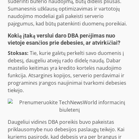
suderinti buferio naudojimą, būtų didelis pliusas.
Sumanesnis užklausų optimizavimas ir vartotojų
naudojimo modeliai gali pakeisti serverio
pajėgumus, kad būtų patenkinti duomenų poreikiai.
Kokią įtaką verslui daro DBA perėjimas nuo
vietoje esančios prie debesies, ar atvirkščiai?
Stoksas:
Tie, kurie galėtų perkelti savo duomenis į
debesį, daugeliu atvejų rado didelę naudą. Dabar
mastelio keitimas yra kredito kortelės naudojimo
funkcija. Atsarginės kopijos, serverio perdavimai ir
programinės įrangos naujinimai tvarkomi debesies
tiekėjo.
Daugeliui vidinės DBA poreikis buvo pakeistas
priklausomybe nuo debesijos paslaugų teikėjo. Kai
kuriems pasirodė, kad debesis yra per brangus ir