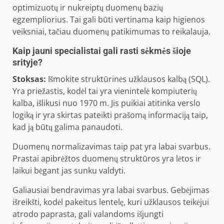
optimizuotų ir nukreiptų duomenų bazių
egzempliorius. Tai gali būti vertinama kaip higienos
veiksniai, tačiau duomenų patikimumas to reikalauja.
Kaip jauni specialistai gali rasti sėkmės šioje
srityje?
Stoksas:
Išmokite struktūrinės užklausos kalbą (SQL).
Yra priežastis, kodėl tai yra vienintelė kompiuterių
kalba, išlikusi nuo 1970 m. Jis puikiai atitinka verslo
logiką ir yra skirtas pateikti prašomą informaciją taip,
kad ją būtų galima panaudoti.
Duomenų normalizavimas taip pat yra labai svarbus.
Prastai apibrėžtos duomenų struktūros yra lėtos ir
laikui bėgant jas sunku valdyti.
Galiausiai bendravimas yra labai svarbus. Gebėjimas
išreikšti, kodėl pakeitus lentelę, kuri užklausos teikėjui
atrodo paprasta, gali valandoms išjungti