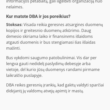
informacijos petabaitą, gali išgelbėti organizaciją nuo
nelaimės.
Kur matote DBA ir jos poreikius?
Stoksas:
Visada reikia geresnės atsarginės duomenų
kopijos ir greitesnio duomenų atkūrimo. Daug
dėmesio skiriama laiko ir finansinėms išlaidoms
atgauti duomenis ir bus stengiamasi šias išlaidas
mažinti.
Bus vykdomi saugumo patobulinimai. Vis dar per
lengva gauti nedidelį paslydimą debesyje arba
vietoje, dėl kurio jūsų duomenys randami pirmame
laikraščio puslapyje.
DBA reikės geresnių įrankių, kad galėtų valdyti sparčiai
didėjantį jų valdomų atvejų apimtį ir mastą.