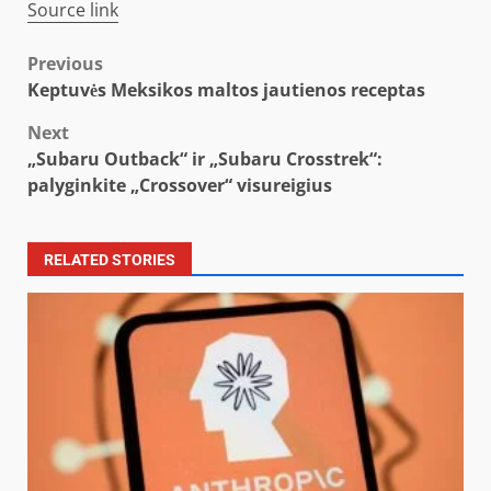
Source link
Post
Previous
Keptuvės Meksikos maltos jautienos receptas
navigation
Next
„Subaru Outback“ ir „Subaru Crosstrek“:
palyginkite „Crossover“ visureigius
RELATED STORIES