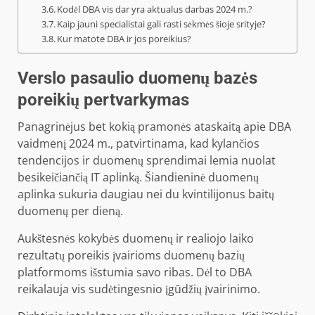
Kodėl DBA vis dar yra aktualus darbas 2024 m.?
Kaip jauni specialistai gali rasti sėkmės šioje srityje?
Kur matote DBA ir jos poreikius?
Verslo pasaulio duomenų bazės
poreikių pertvarkymas
Panagrinėjus bet kokią pramonės ataskaitą apie DBA
vaidmenį 2024 m., patvirtinama, kad kylančios
tendencijos ir duomenų sprendimai lemia nuolat
besikeičiančią IT aplinką. Šiandieninė duomenų
aplinka sukuria daugiau nei du kvintilijonus baitų
duomenų per dieną.
Aukštesnės kokybės duomenų ir realiojo laiko
rezultatų poreikis įvairioms duomenų bazių
platformoms išstumia savo ribas. Dėl to DBA
reikalauja vis sudėtingesnio įgūdžių įvairinimo.