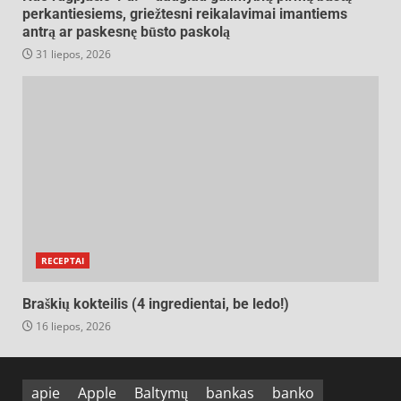
perkantiesiems, griežtesni reikalavimai imantiems
antrą ar paskesnę būsto paskolą
31 liepos, 2026
RECEPTAI
Braškių kokteilis (4 ingredientai, be ledo!)
16 liepos, 2026
apie
Apple
Baltymų
bankas
banko