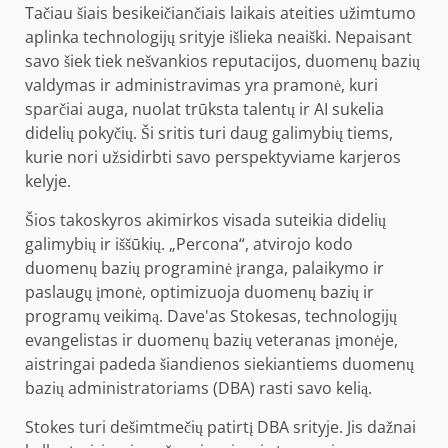
Tačiau šiais besikeičiančiais laikais ateities užimtumo
aplinka technologijų srityje išlieka neaiški. Nepaisant
savo šiek tiek nešvankios reputacijos, duomenų bazių
valdymas ir administravimas yra pramonė, kuri
sparčiai auga, nuolat trūksta talentų ir AI sukelia
didelių pokyčių. Ši sritis turi daug galimybių tiems,
kurie nori užsidirbti savo perspektyviame karjeros
kelyje.
Šios takoskyros akimirkos visada suteikia didelių
galimybių ir iššūkių. „Percona“, atvirojo kodo
duomenų bazių programinė įranga, palaikymo ir
paslaugų įmonė, optimizuoja duomenų bazių ir
programų veikimą. Dave'as Stokesas, technologijų
evangelistas ir duomenų bazių veteranas įmonėje,
aistringai padeda šiandienos siekiantiems duomenų
bazių administratoriams (DBA) rasti savo kelią.
Stokes turi dešimtmečių patirtį DBA srityje. Jis dažnai