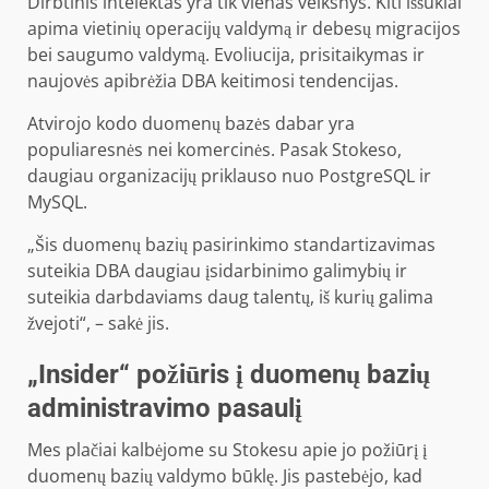
Dirbtinis intelektas yra tik vienas veiksnys. Kiti iššūkiai
apima vietinių operacijų valdymą ir debesų migracijos
bei saugumo valdymą. Evoliucija, prisitaikymas ir
naujovės apibrėžia DBA keitimosi tendencijas.
Atvirojo kodo duomenų bazės dabar yra
populiaresnės nei komercinės. Pasak Stokeso,
daugiau organizacijų priklauso nuo PostgreSQL ir
MySQL.
„Šis duomenų bazių pasirinkimo standartizavimas
suteikia DBA daugiau įsidarbinimo galimybių ir
suteikia darbdaviams daug talentų, iš kurių galima
žvejoti“, – sakė jis.
„Insider“ požiūris į duomenų bazių
administravimo pasaulį
Mes plačiai kalbėjome su Stokesu apie jo požiūrį į
duomenų bazių valdymo būklę. Jis pastebėjo, kad