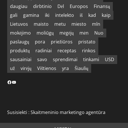
daugiau
dirbtinio
Dėl
Europos
Finansų
gali
gamina
iki
intelekto
iš
kad
kaip
Lietuvos
maisto
metu
miesto
mln
mokėjimo
moliūgų
mėgėjų
mėn
Nuo
paslaugų
pora
priežiūros
pristato
produktų
radiniai
receptas
rinkos
sausainiai
savo
sprendimai
tinkami
USD
už
virėjų
Vištienos
yra
Šiaulių
Facebook
YouTube
Susisiekti :
Skaitmeninio marketingo agentūra