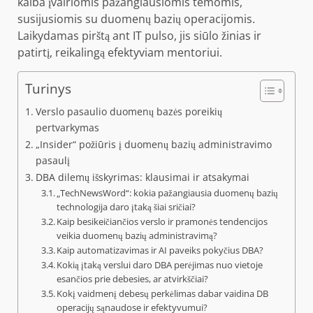
kalba įvairiomis pažangiausiomis temomis,
susijusiomis su duomenų bazių operacijomis.
Laikydamas pirštą ant IT pulso, jis siūlo žinias ir
patirtį, reikalingą efektyviam mentoriui.
Turinys
Verslo pasaulio duomenų bazės poreikių
pertvarkymas
„Insider“ požiūris į duomenų bazių administravimo
pasaulį
DBA dilemų išskyrimas: klausimai ir atsakymai
„TechNewsWord“: kokia pažangiausia duomenų bazių
technologija daro įtaką šiai sričiai?
Kaip besikeičiančios verslo ir pramonės tendencijos
veikia duomenų bazių administravimą?
Kaip automatizavimas ir AI paveiks pokyčius DBA?
Kokią įtaką verslui daro DBA perėjimas nuo vietoje
esančios prie debesies, ar atvirkščiai?
Kokį vaidmenį debesų perkėlimas dabar vaidina DB
operacijų sąnaudose ir efektyvumui?