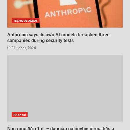
TECHNOLOGIJOS
Anthropic says its own AI models breached three
companies during security tests
31 liepos, 2026
Finansai
Nuo rugpjūčio 1 d. – daugiau galimybių pirmą būstą