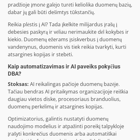
pradžioje įmonė galėjo turėti keliolika duomenų bazių,
dabar jų gali būti dešimtys tūkstančių.
Reikia plėstis į AI? Tada įkelkite milijardus įrašų į
debesies paskyrą ir vėliau nerimaukite dėl kokybės ir
kiekio. Duomenų ežerams įsiskverbus į duomenų
vandenynus, duomenis vis tiek reikia tvarkyti, kurti
atsargines kopijas ir stebėti.
Kaip automatizavimas ir AI paveiks pokyčius
DBA?
Stoksas:
AI reikalingas pačioje duomenų bazėje.
Tačiau bendras AI pritaikymas organizacijoje reiškia
daugiau vietos diske, procesoriaus branduolius,
duomenų perkėlimą ir atsargines kopijas.
Optimizatorius, galintis nustatyti duomenų
naudojimo modelius ir atpažinti poreikį talpykloje
įrašyti konkrečius duomenis arba automatiškai