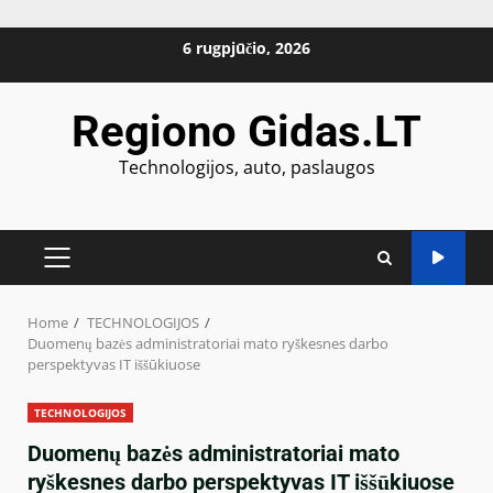
Skip
6 rugpjūčio, 2026
to
content
Regiono Gidas.LT
Technologijos, auto, paslaugos
PRIMARY
MENU
Home
TECHNOLOGIJOS
Duomenų bazės administratoriai mato ryškesnes darbo
perspektyvas IT iššūkiuose
TECHNOLOGIJOS
Duomenų bazės administratoriai mato
ryškesnes darbo perspektyvas IT iššūkiuose