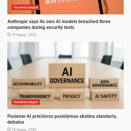
TECHNOLOGIJOS
Anthropic says its own AI models breached three
companies during security tests
31 liepos, 2026
TECHNOLOGIJOS
Pasienio AI priežiūros pasiūlymas skatina standartų
debatus
16 liepos, 2026