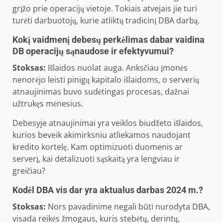
grįžo prie operacijų vietoje. Tokiais atvejais jie turi
turėti darbuotojų, kurie atliktų tradicinį DBA darbą.
Kokį vaidmenį debesų perkėlimas dabar vaidina
DB operacijų sąnaudose ir efektyvumui?
Stoksas:
Išlaidos nuolat auga. Anksčiau įmonės
nenorėjo leisti pinigų kapitalo išlaidoms, o serverių
atnaujinimas buvo sudėtingas procesas, dažnai
užtrukęs mėnesius.
Debesyje atnaujinimai yra veiklos biudžeto išlaidos,
kurios beveik akimirksniu atliekamos naudojant
kredito kortelę. Kam optimizuoti duomenis ar
serverį, kai detalizuoti sąskaitą yra lengviau ir
greičiau?
Kodėl DBA vis dar yra aktualus darbas 2024 m.?
Stoksas:
Nors pavadinime negali būti nurodyta DBA,
visada reikės žmogaus, kuris stebėtų, derintų,