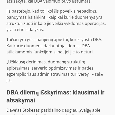
atsisakyta, kai DBA vaidmuo buvo išstumtas.
Jis pastebėjo, kad tol, kol šis poveikis nepadidės,
bandymas išsiaiškinti, kaip kai kurie duomenys yra
struktūrizuoti ir kaip jie veikia vykdomas operacijas,
yra tretinis dalykas.
Tačiau yra gerų naujienų apie tai, kur krypsta DBA.
Kai kurie duomenų darbuotojai domisi DBA
atliekamomis funkcijomis, net jei jie to neturi.
„Užklausų derinimas, duomenų struktūrų
apibrėžimas, serverio optimizavimas ir paties
egzemplioriaus administravimas turi vertę“, – sakė
jis.
DBA dilemų išskyrimas: klausimai ir
atsakymai
Dave'as Stokesas pasidalino daugiau įžvalgų apie