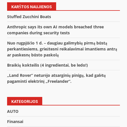
KARŠTOS NAUJIENOS
Stuffed Zucchini Boats
Anthropic says its own AI models breached three
companies during security tests
Nuo rugpjūčio 1 d. – daugiau galimybių pirmą būstą
perkantiesiems, griežtesni reikalavimai imantiems antrą
ar paskesnę būsto paskolą
Braškių kokteilis (4 ingredientai, be ledo!)
„Land Rover“ neturėjo atsarginių pinigų, kad galėtų
pagaminti elektrinį „Freelander“.
KATEGORIJOS
AUTO
Finansai