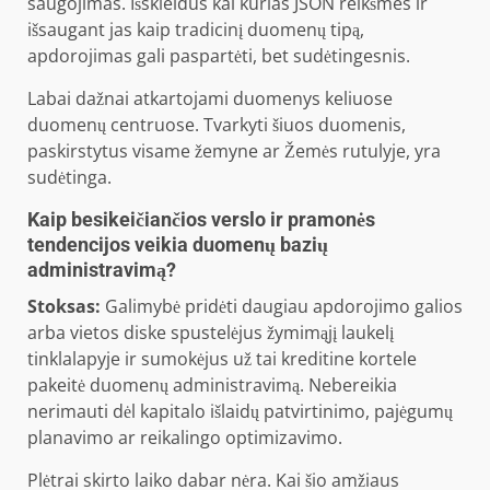
saugojimas. Išskleidus kai kurias JSON reikšmes ir
išsaugant jas kaip tradicinį duomenų tipą,
apdorojimas gali paspartėti, bet sudėtingesnis.
Labai dažnai atkartojami duomenys keliuose
duomenų centruose. Tvarkyti šiuos duomenis,
paskirstytus visame žemyne ​​ar Žemės rutulyje, yra
sudėtinga.
Kaip besikeičiančios verslo ir pramonės
tendencijos veikia duomenų bazių
administravimą?
Stoksas:
Galimybė pridėti daugiau apdorojimo galios
arba vietos diske spustelėjus žymimąjį laukelį
tinklalapyje ir sumokėjus už tai kreditine kortele
pakeitė duomenų administravimą. Nebereikia
nerimauti dėl kapitalo išlaidų patvirtinimo, pajėgumų
planavimo ar reikalingo optimizavimo.
Plėtrai skirto laiko dabar nėra. Kai šio amžiaus