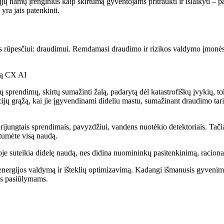
niųjų namų įrenginius kaip skirtumą gyventojams pritraukti ir išlaikyti 
yra jais patenkinti.
nkos rūpesčiui: draudimui. Remdamasi draudimo ir rizikos valdymo įmo
sprendimų, skirtų sumažinti žalą, padarytą dėl katastrofiškų įvykių, tok
ticijų grąžą, kai jie įgyvendinami dideliu mastu, sumažinant draudimo tar
ijungtais sprendimais, pavyzdžiui, vandens nuotėkio detektoriais. Tačiau
ytumėte visą naudą.
oje suteikia didelę naudą, nes didina nuomininkų pasitenkinimą, raciona
 energijos valdymą ir išteklių optimizavimą. Kadangi išmanusis gyvenima
ies pasiūlymams.