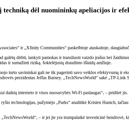
į techniką dėl nuomininkų apeliacijos ir ef
ssociates“ ir „Xfinity Communities“ paskelbtoje ataskaitoje, daugiabuč
d galėtų dirbti, lankyti pamokas ir transliuoti vaizdo įrašus bei žaidim
idas ir sumažinti riziką. šoktelėjusių draudimo išlaidų amžiuje.
mojo turto savininkai gali ne tik pagerinti savo veiklos efektyvumą ir 
 bendrovės prezidentas Jeffas Barney. „TechNewsWorld“ sakė „TP-Link Sys
i daiktų interneto ir visos nuosavybės Wi-Fi paslaugas“, – pridūrė jis.
ryšio technologijas, pažymėjo „Parks“ analitikė Kristen Hanich, tačiau jie
ji „TechNewsWorld“, – ir jei jie yra trumpalaikė investicinė bendrovė, kiek