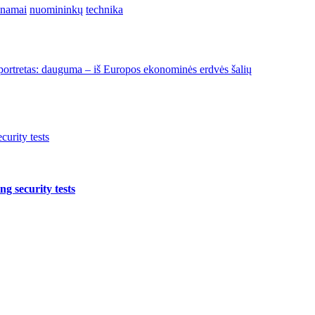
namai
nuomininkų
technika
 portretas: dauguma – iš Europos ekonominės erdvės šalių
urity tests
g security tests