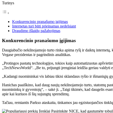
Turinys
Konkurencinio pranašumo įgijimas
Internetas turi būti prieinamas nedelsiant
Draudimo išlaidų pažabojimas
Konkurencinio pranašumo įgijimas
Daugiabučio nekilnojamojo turto rinka apima ryšį ir daiktų internetą
Vegase prezidentas ir pagrindinis analitikas.
„Protingos pastatų technologijos, tokios kaip automatizuotas apšvietim
„TechNewsWorld“. „Be to, prijungti įrenginiai leidžia geriau valdyti e
„Kadangi nuomininkai vis labiau tikisi sklandaus ryšio ir išmaniųjų g
Hanichas paaiškino, kad daug naujų nekilnojamojo turto, statomų pasta
nuomininkų ir gyventojų“, – sakė ji. „Taigi tikimės, kad daugelis esam
apie kai kuriuos iš šių sujungtų sprendimų.
Tačiau, remiantis Parkso ataskaita, tinkamos jau egzistuojančios tinkl