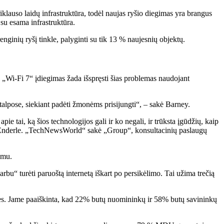
iklauso laidų infrastruktūra, todėl naujas ryšio diegimas yra brangus
su esama infrastruktūra.
nginių ryšį tinkle, palyginti su tik 13 % naujesnių objektų.
u „Wi-Fi 7“ įdiegimas žada išspręsti šias problemas naudojant
talpose, siekiant padėti žmonėms prisijungti“, – sakė Barney.
e tai, ką šios technologijos gali ir ko negali, ir trūksta įgūdžių, kaip
obas Enderle. „TechNewsWorld“ sakė „Group“, konsultacinių paslaugų
imu.
rbu“ turėti paruoštą internetą iškart po persikėlimo. Tai užima trečią
bės. Jame paaiškinta, kad 22% butų nuomininkų ir 58% butų savininkų