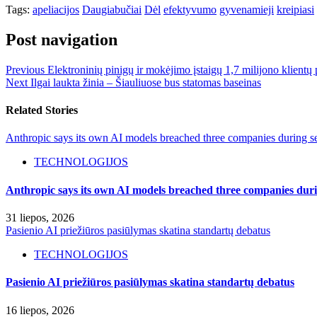
Tags:
apeliacijos
Daugiabučiai
Dėl
efektyvumo
gyvenamieji
kreipiasi
Post navigation
Previous
Elektroninių pinigų ir mokėjimo įstaigų 1,7 milijono klientų
Next
Ilgai laukta žinia – Šiauliuose bus statomas baseinas
Related Stories
Anthropic says its own AI models breached three companies during sec
TECHNOLOGIJOS
Anthropic says its own AI models breached three companies durin
31 liepos, 2026
Pasienio AI priežiūros pasiūlymas skatina standartų debatus
TECHNOLOGIJOS
Pasienio AI priežiūros pasiūlymas skatina standartų debatus
16 liepos, 2026