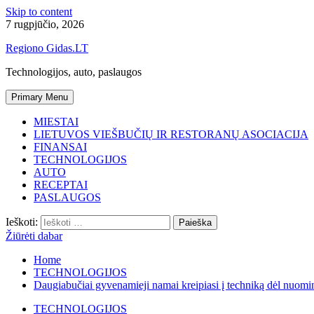
Skip to content
7 rugpjūčio, 2026
Regiono Gidas.LT
Technologijos, auto, paslaugos
Primary Menu
MIESTAI
LIETUVOS VIEŠBUČIŲ IR RESTORANŲ ASOCIACIJA
FINANSAI
TECHNOLOGIJOS
AUTO
RECEPTAI
PASLAUGOS
Ieškoti:
Žiūrėti dabar
Home
TECHNOLOGIJOS
Daugiabučiai gyvenamieji namai kreipiasi į techniką dėl nuomi
TECHNOLOGIJOS