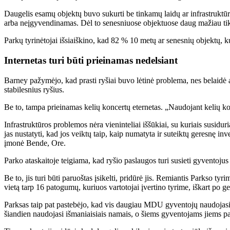
Daugelis esamų objektų buvo sukurti be tinkamų laidų ar infrastruktūro
arba neįgyvendinamas. Dėl to senesniuose objektuose daug mažiau tikėt
Parkų tyrinėtojai išsiaiškino, kad 82 % 10 metų ar senesnių objektų, ku
Internetas turi būti prieinamas nedelsiant
Barney pažymėjo, kad prasti ryšiai buvo lėtinė problema, nes belaidė a
stabilesnius ryšius.
Be to, tampa prieinamas kelių koncertų eternetas. „Naudojant kelių ko
Infrastruktūros problemos nėra vieninteliai iššūkiai, su kuriais susidur
jas nustatyti, kad jos veiktų taip, kaip numatyta ir suteiktų geresnę
įmonė Bende, Ore.
Parko ataskaitoje teigiama, kad ryšio paslaugos turi susieti gyventoju
Be to, jis turi būti paruoštas įsikelti, pridūrė jis. Remiantis Parkso 
vietą tarp 16 patogumų, kuriuos vartotojai įvertino tyrime, iškart po ger
Parksas taip pat pastebėjo, kad vis daugiau MDU gyventojų naudojasi
šiandien naudojasi išmaniaisiais namais, o šiems gyventojams jiems pa