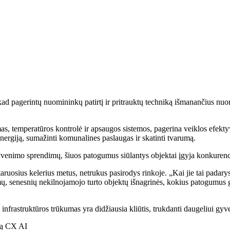
, kad pagerintų nuomininkų patirtį ir pritrauktų techniką išmanančius
as, temperatūros kontrolė ir apsaugos sistemos, pagerina veiklos efektyv
nergiją, sumažinti komunalines paslaugas ir skatinti tvarumą.
yvenimo sprendimų, šiuos patogumus siūlantys objektai įgyja konkurenci
ruosius kelerius metus, netrukus pasirodys rinkoje. „Kai jie tai padarys
ų, senesnių nekilnojamojo turto objektų išnagrinės, kokius patogumus ga
ų infrastruktūros trūkumas yra didžiausia kliūtis, trukdanti daugeliui g