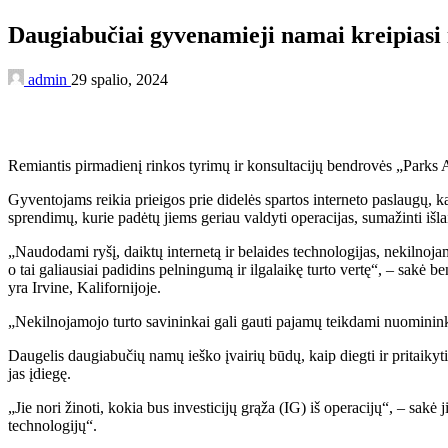
Daugiabučiai gyvenamieji namai kreipiasi 
admin
29 spalio, 2024
Remiantis pirmadienį rinkos tyrimų ir konsultacijų bendrovės „Parks A
Gyventojams reikia prieigos prie didelės spartos interneto paslaugų, ka
sprendimų, kurie padėtų jiems geriau valdyti operacijas, sumažinti išla
„Naudodami ryšį, daiktų internetą ir belaides technologijas, nekilnoja
o tai galiausiai padidins pelningumą ir ilgalaikę turto vertę“, – sakė
yra Irvine, Kalifornijoje.
„Nekilnojamojo turto savininkai gali gauti pajamų teikdami nuomininku
Daugelis daugiabučių namų ieško įvairių būdų, kaip diegti ir pritaikyti 
jas įdiegę.
„Jie nori žinoti, kokia bus investicijų grąža (IG) iš operacijų“, – sakė 
technologijų“.