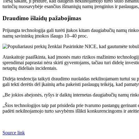
Tiesą sakant, ji pridūrė, kad daugelis nekilnojamojo turto siūlo išma
turinčių nuosavybėje esančius išmaniųjų namų įrenginius ir paslaugas, 
Draudimo išlaidų pažabojimas
Prijungta technologija gali turėti įtakos kitam daugiabučių namų ri
namų savininkų įmokos išaugo 10–40 proc.
Ataskaitoje paaiškinta, kad įmonės mato rizikos mažinimo technologijų 
sprendimai paprastai nėra skirti gyventojams, tačiau turi didelę inves
netaptų dideliais incidentais.
Didėja tendencija taikyti draudimo nuolaidas nekilnojamam turtui su pr
gali tekti derėtis dėl įkainių arba pakeisti paslaugų teikėją, kad pamat
„Be jokios abejonės, ryšys ir daiktų internetas daugiabučių namų rink
„Šios technologijos taip pat prisideda prie tvarumo pastangų gerinant
padėti nekilnojamojo turto savybėms išlikti konkurencingoms ir ateit
Source link