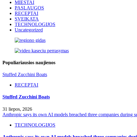
MIESTAI
PASLAUGOS
RECEPTAI
SVEIKATA
TECHNOLOGIJOS
Uncategorized
Populiariausios naujienos
Stuffed Zucchini Boats
RECEPTAI
Stuffed Zucchini Boats
31 liepos, 2026
Anthropic says its own AI models breached three companies during sec
TECHNOLOGIJOS
Anthropic says its own AI models breached three companies durin