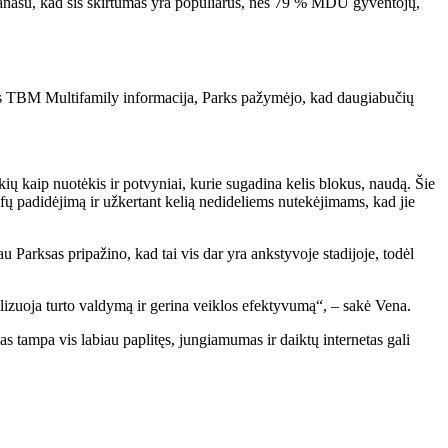
– panašu, kad šis skirtumas yra populiarus, nes 79 % MDU gyventojų,
nės TBM Multifamily informacija, Parks pažymėjo, kad daugiabučių
ių kaip nuotėkis ir potvyniai, kurie sugadina kelis blokus, naudą. Šie
ifų padidėjimą ir užkertant kelią nedideliems nutekėjimams, kad jie
 Parksas pripažino, kad tai vis dar yra ankstyvoje stadijoje, todėl
lizuoja turto valdymą ir gerina veiklos efektyvumą“, – sakė Vena.
s tampa vis labiau paplitęs, jungiamumas ir daiktų internetas gali