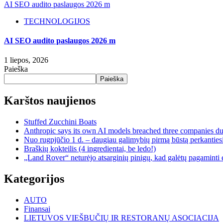
AI SEO audito paslaugos 2026 m
TECHNOLOGIJOS
AI SEO audito paslaugos 2026 m
1 liepos, 2026
Paieška
Paieška
Karštos naujienos
Stuffed Zucchini Boats
Anthropic says its own AI models breached three companies dur
Nuo rugpjūčio 1 d. – daugiau galimybių pirmą būstą perkantiesi
Braškių kokteilis (4 ingredientai, be ledo!)
„Land Rover“ neturėjo atsarginių pinigų, kad galėtų pagaminti e
Kategorijos
AUTO
Finansai
LIETUVOS VIEŠBUČIŲ IR RESTORANŲ ASOCIACIJA