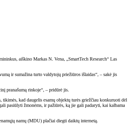
 nuomininkus, aiškino Markas N. Vena, „SmartTech Research“ Las
umą ir sumažina turto valdytojų priežiūros išlaidas“, – sakė jis
nį pranašumą rinkoje“, – pridūrė jis.
, tikimės, kad daugelis esamų objektų turės griežčiau konkuruoti dėl
li pasiūlyti žmonėms, ir pažiūrės, ką jie gali padaryti, kai kalbama
yvenamųjų namų (MDU) plačiai diegti daiktų internetą.