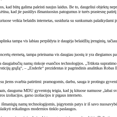
s, kad būtų galima paleisti naujus laidus. Be to, daugeliui objektų nepr
ina, kad jie pasiūlys išmaniuosius patogumus ir turės prastesnę patirtį 
riuose veikia belaidis internetas, susiduria su sunkumais palaikydami įre
plinka tampa vis labiau perpildyta ir daugėja belaidžių įrenginių, tačia
ncertų eternetą, tampa prieinama vis daugiau juostų ir yra diegiamos pa
ia daugiabučių namų rinkoje esančios technologijos. „Trūksta supratimo api
 investicijų grąžą“, – „Enderle“ prezidentas ir pagrindinis analitikas R
s su jiems svarbia patirtimi: pramogomis, darbu, sauga ir protingu gyven
tyrimais, dauguma MDU gyventojų teigia, kad jų kituose namuose „labai sva
os izoliacijos, garso izoliacijos ir pigaus interneto.
 išmaniųjų namų technologijomis, įsigytomis patys ir iš savo nuosavy
laikyti reikalingos modernios tinklo paslaugos.