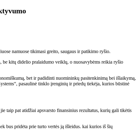
ektyvumo
iuose namuose tikimasi greito, saugaus ir patikimo ryšio.
us, be kitų didelio pralaidumo veiklų, o nuosavybėms reikia ryšio
ekonomiškumą, bet ir padidinti nuomininkų pasitenkinimą bei išlaikymą,
tems“, pasaulinė tinklo įrenginių ir priedų tiekėja, kurios būstinė
 taip pat atidžiai apsvarsto finansinius rezultatus, kurių gali tikėtis
 bus pridėta prie turto vertės ją išleidus. kai kurios iš šių