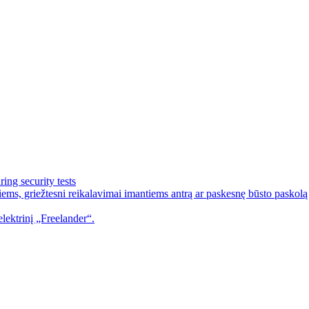
ing security tests
ems, griežtesni reikalavimai imantiems antrą ar paskesnę būsto paskolą
lektrinį „Freelander“.