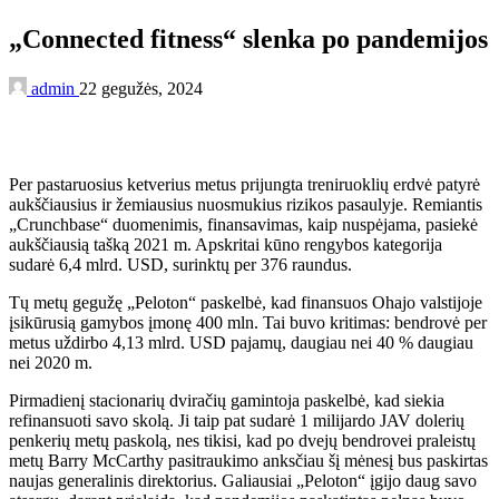
„Connected fitness“ slenka po pandemijos
admin
22 gegužės, 2024
Per pastaruosius ketverius metus prijungta treniruoklių erdvė patyrė
aukščiausius ir žemiausius nuosmukius rizikos pasaulyje. Remiantis
„Crunchbase“ duomenimis, finansavimas, kaip nuspėjama, pasiekė
aukščiausią tašką 2021 m. Apskritai kūno rengybos kategorija
sudarė 6,4 mlrd. USD, surinktų per 376 raundus.
Tų metų gegužę „Peloton“ paskelbė, kad finansuos Ohajo valstijoje
įsikūrusią gamybos įmonę 400 mln. Tai buvo kritimas: bendrovė per
metus uždirbo 4,13 mlrd. USD pajamų, daugiau nei 40 % daugiau
nei 2020 m.
Pirmadienį stacionarių dviračių gamintoja paskelbė, kad siekia
refinansuoti savo skolą. Ji taip pat sudarė 1 milijardo JAV dolerių
penkerių metų paskolą, nes tikisi, kad po dvejų bendrovei praleistų
metų Barry McCarthy pasitraukimo anksčiau šį mėnesį bus paskirtas
naujas generalinis direktorius. Galiausiai „Peloton“ įgijo daug savo