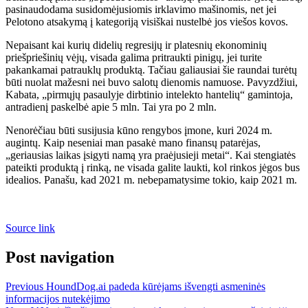
pasinaudodama susidomėjusiomis irklavimo mašinomis, net jei
Pelotono atsakymą į kategoriją visiškai nustelbė jos viešos kovos.
Nepaisant kai kurių didelių regresijų ir platesnių ekonominių
priešpriešinių vėjų, visada galima pritraukti pinigų, jei turite
pakankamai patrauklų produktą. Tačiau galiausiai šie raundai turėtų
būti nuolat mažesni nei buvo salotų dienomis namuose. Pavyzdžiui,
Kabata, „pirmųjų pasaulyje dirbtinio intelekto hantelių“ gamintoja,
antradienį paskelbė apie 5 mln. Tai yra po 2 mln.
Nenorėčiau būti susijusia kūno rengybos įmone, kuri 2024 m.
augintų. Kaip neseniai man pasakė mano finansų patarėjas,
„geriausias laikas įsigyti namą yra praėjusieji metai“. Kai stengiatės
pateikti produktą į rinką, ne visada galite laukti, kol rinkos jėgos bus
idealios. Panašu, kad 2021 m. nebepamatysime tokio, kaip 2021 m.
Source link
Post navigation
Previous
HoundDog.ai padeda kūrėjams išvengti asmeninės
informacijos nutekėjimo