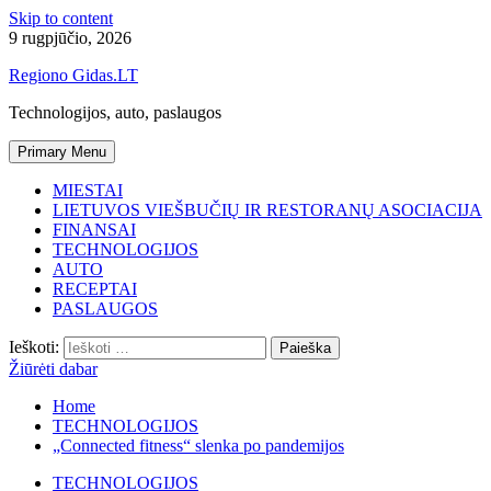
Skip to content
9 rugpjūčio, 2026
Regiono Gidas.LT
Technologijos, auto, paslaugos
Primary Menu
MIESTAI
LIETUVOS VIEŠBUČIŲ IR RESTORANŲ ASOCIACIJA
FINANSAI
TECHNOLOGIJOS
AUTO
RECEPTAI
PASLAUGOS
Ieškoti:
Žiūrėti dabar
Home
TECHNOLOGIJOS
„Connected fitness“ slenka po pandemijos
TECHNOLOGIJOS