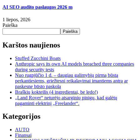
AI SEO audito paslaugos 2026 m
1 liepos, 2026
Paieška
Paieška
Karštos naujienos
Stuffed Zucchini Boats
Anthropic says its own AI models breached three companies
during security tests
Nuo rugpjūčio 1 d. – daugiau galimybių pirmą būstą
perkantiesiems, griežtesni reikalavimai imantiems antrą ar
paskesnę būsto paskolą
Braškių kokteilis (4 ingredientai, be ledo!)
„Land Rover“ neturėjo atsarginių pinigų, kad galėtų
pagaminti elektrinį „Freelander“.
Kategorijos
AUTO
Finansai