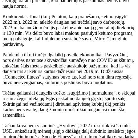
atsargų, darant prielaidą, kad pandemijos paskatintas pelnas buvo
nauja norma.
Konkurentas Tonal (kurį Peloton, kaip pranešama, ketino įsigyti
2022 m.), 2022 m. atleido daugiau nei trečdalį savo darbuotojų.
2023 m. balandžio mėn. jis paskelbė apie naują generalinį direktorių
ir 130 mln. Vis dėlto buvo labai malonu pasiūlyti keitimo programą
metų pabaigoje, kai Lululemon sustabdė savo „Mirror“ įrenginių
pardavimą.
Pandemija tikrai turėjo ilgalaikį poveikį ekonomikai. Pavyzdžiui,
nors darbas namuose akivaizdžiai sumažėjo nuo COVID aukštumų,
anksčiau šiais metais paskelbtoje ataskaitoje pažymima, kad jis vis
dar yra tris ar keturis kartus dažnesnis nei 2019 m. Didžiausias
„Connected fitness“ statymas buvo tas, kad nors tam tikra regresija
buvo neišvengiamas, kultūrinis poslinkis buvo nuolatinis.
Tačiau galiausiai daugelis troško „sugrįžimo į normalumą“, o skiepai
ir sumažėjęs infekcijų lygis paskatino daugelį grįžti į sporto salę.
Skirtingai nei važinėdami į dirbtinai apšviestą kubinį ūkį penkis
kartus per savaitę, daug žmonių nuoširdžiai mėgaujasi mankšta
asmeniškai.
Tačiau kova nėra visuotinė. „Hyrdow“, 2022 m. surinkusi 55 mln.
USD, anksčiau šį mėnesį įsigijo didžiąją dalį dirbtinio intelekto jėgos
treniruočių įmonės „Speede Fitness“ akcijų. Įmonė atliko gerą darbą,