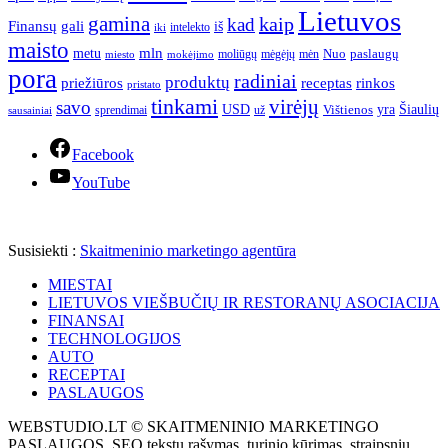
Lietuvos
gamina
kaip
kad
Finansų
gali
iš
intelekto
iki
maisto
mln
metu
paslaugų
moliūgų
mėgėjų
mėn
Nuo
miesto
mokėjimo
pora
radiniai
produktų
receptas
priežiūros
rinkos
pristato
tinkami
virėjų
savo
yra
USD
Šiaulių
sprendimai
už
Vištienos
sausainiai
Facebook
YouTube
Susisiekti :
Skaitmeninio marketingo agentūra
MIESTAI
LIETUVOS VIEŠBUČIŲ IR RESTORANŲ ASOCIACIJA
FINANSAI
TECHNOLOGIJOS
AUTO
RECEPTAI
PASLAUGOS
WEBSTUDIO.LT © SKAITMENINIO MARKETINGO
PASLAUGOS. SEO tekstų rašymas, turinio kūrimas, straipsnių