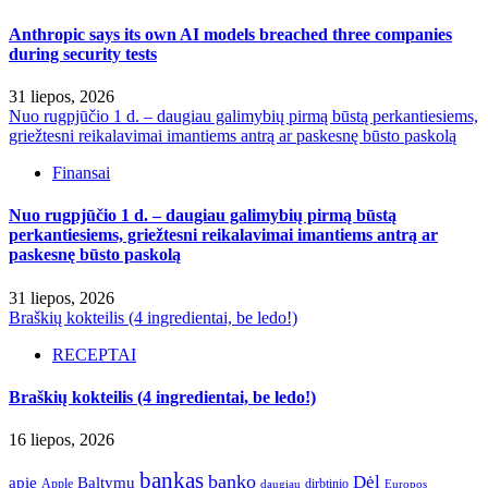
Anthropic says its own AI models breached three companies
during security tests
31 liepos, 2026
Nuo rugpjūčio 1 d. – daugiau galimybių pirmą būstą perkantiesiems,
griežtesni reikalavimai imantiems antrą ar paskesnę būsto paskolą
Finansai
Nuo rugpjūčio 1 d. – daugiau galimybių pirmą būstą
perkantiesiems, griežtesni reikalavimai imantiems antrą ar
paskesnę būsto paskolą
31 liepos, 2026
Braškių kokteilis (4 ingredientai, be ledo!)
RECEPTAI
Braškių kokteilis (4 ingredientai, be ledo!)
16 liepos, 2026
bankas
banko
Dėl
apie
Baltymų
Apple
dirbtinio
daugiau
Europos