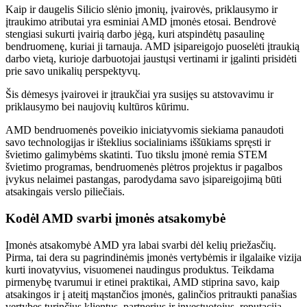
Kaip ir daugelis Silicio slėnio įmonių, įvairovės, priklausymo ir
įtraukimo atributai yra esminiai AMD įmonės etosai. Bendrovė
stengiasi sukurti įvairią darbo jėgą, kuri atspindėtų pasaulinę
bendruomenę, kuriai ji tarnauja. AMD įsipareigojo puoselėti įtraukią
darbo vietą, kurioje darbuotojai jaustųsi vertinami ir įgalinti prisidėti
prie savo unikalių perspektyvų.
Šis dėmesys įvairovei ir įtraukčiai yra susijęs su atstovavimu ir
priklausymo bei naujovių kultūros kūrimu.
AMD bendruomenės poveikio iniciatyvomis siekiama panaudoti
savo technologijas ir išteklius socialiniams iššūkiams spręsti ir
švietimo galimybėms skatinti. Tuo tikslu įmonė remia STEM
švietimo programas, bendruomenės plėtros projektus ir pagalbos
įvykus nelaimei pastangas, parodydama savo įsipareigojimą būti
atsakingais verslo piliečiais.
Kodėl AMD svarbi įmonės atsakomybė
Įmonės atsakomybė AMD yra labai svarbi dėl kelių priežasčių.
Pirma, tai dera su pagrindinėmis įmonės vertybėmis ir ilgalaike vizija
kurti inovatyvius, visuomenei naudingus produktus. Teikdama
pirmenybę tvarumui ir etinei praktikai, AMD stiprina savo, kaip
atsakingos ir į ateitį mąstančios įmonės, galinčios pritraukti panašias
vertybes turinčius klientus, partnerius ir investuotojus, reputaciją.