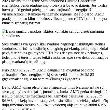
2023 metais įmonė rėmė Semiconductor Climate Consortium
energetikos bendradarbiavimo projektą ir buvo jo įkūrėja. Jos tikslas
buvo padėti gerinti prieigą prie atsinaujinančių energijos šaltinių
visame Azijos ir Ramiojo vandenyno regione. Be šio darbo, AMD
pradėjo dirbti su klimato kaitos veiksmų planu (CTAP), kuriame yra
klimato scenarijų tyrimai.
Šios analizės yra gyvybiškai svarbios nagrinėjant skirtingus ateities
sandorius, turinčius susijusių strateginių pasekmių, tokių kaip fiziniai
pavojai ir rinkos galimybės. CTAP vis dar yra šiek tiek nebaigtas,
todėl įmonė turės ir toliau teikti ataskaitas apie savo dekarbonizacijos
planą, tvarkaraštį ir pažangą.
Nuo 2020 iki 2023 m. AMD daugiau nei dvigubai padidino
atsinaujinančios energijos kiekį savo veiklai – nuo ​​36 iki 83
gigavatvalandžių, o tai nėra reikšmingas žygdarbis.
Be to, AMD toliau plėtojo savo įsipareigojimus tvarumo srityje su
savo „gamybos tiekėjais“, įmonėmis, kurias AMD perka tiesiogiai iš
ir siūlo tiesiogines medžiagas bei gamybos paslaugas. Iki 2023 m.
84 % šių tiekėjų buvo nustatę viešuosius šiltnamio efektą sukeliančių
dujų išmetimo tikslus, o 83 % jų valdomų objektų buvo atlikti RBA
auditai (nuo 2020 m.).