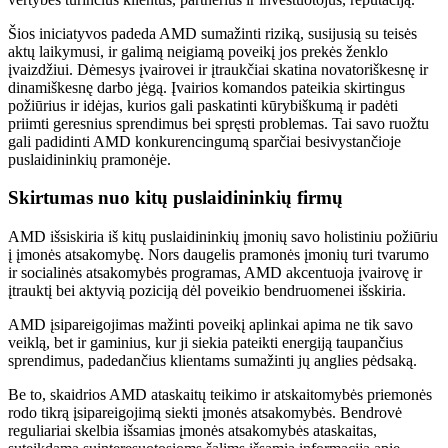
Šios iniciatyvos padeda AMD sumažinti riziką, susijusią su teisės
aktų laikymusi, ir galimą neigiamą poveikį jos prekės ženklo
įvaizdžiui. Dėmesys įvairovei ir įtraukčiai skatina novatoriškesnę ir
dinamiškesnę darbo jėgą. Įvairios komandos pateikia skirtingus
požiūrius ir idėjas, kurios gali paskatinti kūrybiškumą ir padėti
priimti geresnius sprendimus bei spręsti problemas. Tai savo ruožtu
gali padidinti AMD konkurencingumą sparčiai besivystančioje
puslaidininkių pramonėje.
Skirtumas nuo kitų puslaidininkių firmų
AMD išsiskiria iš kitų puslaidininkių įmonių savo holistiniu požiūriu
į įmonės atsakomybę. Nors daugelis pramonės įmonių turi tvarumo
ir socialinės atsakomybės programas, AMD akcentuoja įvairovę ir
įtrauktį bei aktyvią poziciją dėl poveikio bendruomenei išskiria.
AMD įsipareigojimas mažinti poveikį aplinkai apima ne tik savo
veiklą, bet ir gaminius, kur ji siekia pateikti energiją taupančius
sprendimus, padedančius klientams sumažinti jų anglies pėdsaką.
Be to, skaidrios AMD ataskaitų teikimo ir atskaitomybės priemonės
rodo tikrą įsipareigojimą siekti įmonės atsakomybės. Bendrovė
reguliariai skelbia išsamias įmonės atsakomybės ataskaitas,