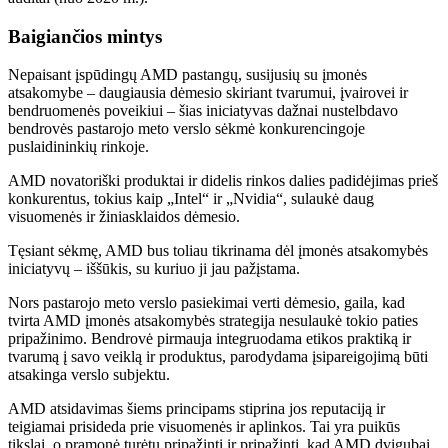
Baigiančios mintys
Nepaisant įspūdingų AMD pastangų, susijusių su įmonės
atsakomybe – daugiausia dėmesio skiriant tvarumui, įvairovei ir
bendruomenės poveikiui – šias iniciatyvas dažnai nustelbdavo
bendrovės pastarojo meto verslo sėkmė konkurencingoje
puslaidininkių rinkoje.
AMD novatoriški produktai ir didelis rinkos dalies padidėjimas prieš
konkurentus, tokius kaip „Intel“ ir „Nvidia“, sulaukė daug
visuomenės ir žiniasklaidos dėmesio.
Tęsiant sėkmę, AMD bus toliau tikrinama dėl įmonės atsakomybės
iniciatyvų – iššūkis, su kuriuo ji jau pažįstama.
Nors pastarojo meto verslo pasiekimai verti dėmesio, gaila, kad
tvirta AMD įmonės atsakomybės strategija nesulaukė tokio paties
pripažinimo. Bendrovė pirmauja integruodama etikos praktiką ir
tvarumą į savo veiklą ir produktus, parodydama įsipareigojimą būti
atsakinga verslo subjektu.
AMD atsidavimas šiems principams stiprina jos reputaciją ir
teigiamai prisideda prie visuomenės ir aplinkos. Tai yra puikūs
tikslai, o pramonė turėtų pripažinti ir pripažinti, kad AMD dvigubai