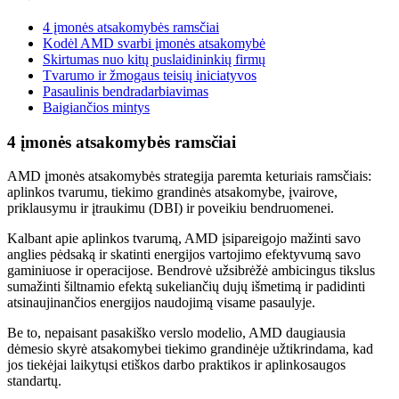
4 įmonės atsakomybės ramsčiai
Kodėl AMD svarbi įmonės atsakomybė
Skirtumas nuo kitų puslaidininkių firmų
Tvarumo ir žmogaus teisių iniciatyvos
Pasaulinis bendradarbiavimas
Baigiančios mintys
4 įmonės atsakomybės ramsčiai
AMD įmonės atsakomybės strategija paremta keturiais ramsčiais:
aplinkos tvarumu, tiekimo grandinės atsakomybe, įvairove,
priklausymu ir įtraukimu (DBI) ir poveikiu bendruomenei.
Kalbant apie aplinkos tvarumą, AMD įsipareigojo mažinti savo
anglies pėdsaką ir skatinti energijos vartojimo efektyvumą savo
gaminiuose ir operacijose. Bendrovė užsibrėžė ambicingus tikslus
sumažinti šiltnamio efektą sukeliančių dujų išmetimą ir padidinti
atsinaujinančios energijos naudojimą visame pasaulyje.
Be to, nepaisant pasakiško verslo modelio, AMD daugiausia
dėmesio skyrė atsakomybei tiekimo grandinėje užtikrindama, kad
jos tiekėjai laikytųsi etiškos darbo praktikos ir aplinkosaugos
standartų.