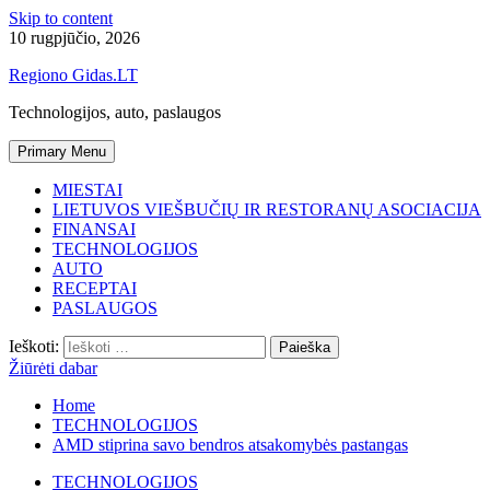
Skip to content
10 rugpjūčio, 2026
Regiono Gidas.LT
Technologijos, auto, paslaugos
Primary Menu
MIESTAI
LIETUVOS VIEŠBUČIŲ IR RESTORANŲ ASOCIACIJA
FINANSAI
TECHNOLOGIJOS
AUTO
RECEPTAI
PASLAUGOS
Ieškoti:
Žiūrėti dabar
Home
TECHNOLOGIJOS
AMD stiprina savo bendros atsakomybės pastangas
TECHNOLOGIJOS