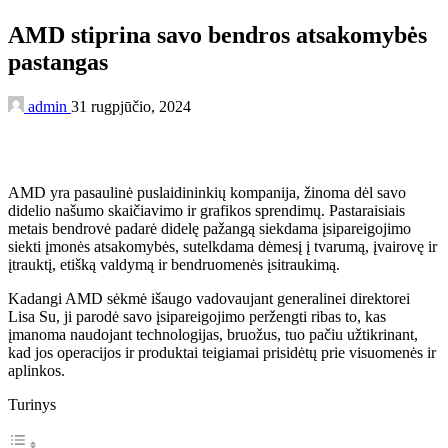
AMD stiprina savo bendros atsakomybės
pastangas
admin
31 rugpjūčio, 2024
AMD yra pasaulinė puslaidininkių kompanija, žinoma dėl savo
didelio našumo skaičiavimo ir grafikos sprendimų. Pastaraisiais
metais bendrovė padarė didelę pažangą siekdama įsipareigojimo
siekti įmonės atsakomybės, sutelkdama dėmesį į tvarumą, įvairovę ir
įtrauktį, etišką valdymą ir bendruomenės įsitraukimą.
Kadangi AMD sėkmė išaugo vadovaujant generalinei direktorei
Lisa Su, ji parodė savo įsipareigojimo peržengti ribas to, kas
įmanoma naudojant technologijas, bruožus, tuo pačiu užtikrinant,
kad jos operacijos ir produktai teigiamai prisidėtų prie visuomenės ir
aplinkos.
Turinys