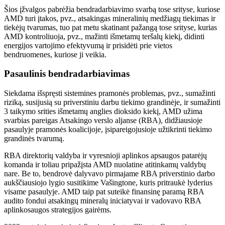
Šios įžvalgos pabrėžia bendradarbiavimo svarbą tose srityse, kuriose
AMD turi įtakos, pvz., atsakingas mineralinių medžiagų tiekimas ir
tiekėjų tvarumas, tuo pat metu skatinant pažangą tose srityse, kurias
AMD kontroliuoja, pvz., mažinti išmetamų teršalų kiekį, didinti
energijos vartojimo efektyvumą ir prisidėti prie vietos
bendruomenes, kuriose ji veikia.
Pasaulinis bendradarbiavimas
Siekdama išspręsti sistemines pramonės problemas, pvz., sumažinti
riziką, susijusią su priverstiniu darbu tiekimo grandinėje, ir sumažinti
3 taikymo srities išmetamų anglies dioksido kiekį, AMD užima
svarbias pareigas Atsakingo verslo aljanse (RBA), didžiausioje
pasaulyje pramonės koalicijoje, įsipareigojusioje užtikrinti tiekimo
grandinės tvarumą.
RBA direktorių valdyba ir vyresnioji aplinkos apsaugos patarėjų
komanda ir toliau pripažįsta AMD nuolatine atitinkamų valdybų
nare. Be to, bendrovė dalyvavo pirmajame RBA priverstinio darbo
aukščiausiojo lygio susitikime Vašingtone, kuris pritraukė lyderius
visame pasaulyje. AMD taip pat suteikė finansinę paramą RBA
audito fondui atsakingų mineralų iniciatyvai ir vadovavo RBA
aplinkosaugos strategijos gairėms.