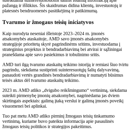
suteikdama suinteresuotosioms šalims išsamią informaciją apie
pažangą ir iššūkius. Šis skaidrumas didina klientų, investuotojų ir
platesnės bendruomenės pasitikėjimą ir patikimumą.
Tvarumo ir žmogaus teisių iniciatyvos
Kaip nurodyta neseniai išleistoje 2023–2024 m. įmonės
atsakomybės ataskaitoje, AMD savo įmonės atsakomybės
strategijoje prioritetą skyrė pagrindinėms sritims, investuodama į
strateginius projektus ir bendradarbiavimą bei atvirai ir sąžiningai
pranešdama apie savo pasiekimus ir tobulinimo sritis.
AMD turi ilgą tvarumo ataskaitų teikimo istoriją ir remiasi šiuo tvirtu
pagrindu, siekdama sustiprinti suinteresuotųjų šalių dalyvavimą,
panaudoti vertės grandinės bendradarbiavimą ir numatyti būsimus
teisės aktus dėl tvarumo ataskaitų teikimo.
2023 m. AMD atliko „dvigubo reikšmingumo“ vertinimą, siekdama
suteikti pirmenybę įmonių atsakomybei, nagrinėdama jas dviem
skirtingais aspektais: galimą įtaką verslui ir galimą įmonės poveikį
visuomenei bei aplinkai.
Tuo pat metu AMD atliko pirminį žmogaus teisių tinkamumo
vertinimą, kuriame buvo pateikta informacija apie pasaulinės
žmogaus teisių politikos ir strategijos pakeitimus.