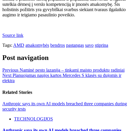
sutelkia dėmesį į verslo kompetenciją ir įmonės atsakomybę. Šis
holistinis požiūris yra gyvybiškai svarbus siekiant tvaraus ilgalaikio
augimo ir teigiamo pasaulinio poveikio.
Source link
Tags:
AMD
atsakomybės
bendros
pastangas
savo
stiprina
Post navigation
Previous
Naminė pesto lazanija – tinkami maisto produktų radiniai
Next
Planuojamas naujos kartos Mercedes S klasės su dujomis ir
elektra
Related Stories
Anthropic says its own AI models breached three companies during
security tests
TECHNOLOGIJOS
Anthropic says its own AI models breached three companies