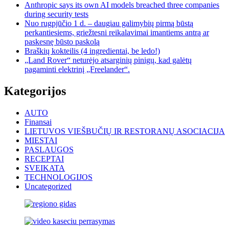
Anthropic says its own AI models breached three companies
during security tests
Nuo rugpjūčio 1 d. – daugiau galimybių pirmą būstą
perkantiesiems, griežtesni reikalavimai imantiems antrą ar
paskesnę būsto paskolą
Braškių kokteilis (4 ingredientai, be ledo!)
„Land Rover“ neturėjo atsarginių pinigų, kad galėtų
pagaminti elektrinį „Freelander“.
Kategorijos
AUTO
Finansai
LIETUVOS VIEŠBUČIŲ IR RESTORANŲ ASOCIACIJA
MIESTAI
PASLAUGOS
RECEPTAI
SVEIKATA
TECHNOLOGIJOS
Uncategorized