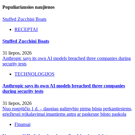
Populiariausios naujienos
Stuffed Zucchini Boats
RECEPTAI
Stuffed Zucchini Boats
31 liepos, 2026
Anthropic says its own AI models breached three companies during
security tests
TECHNOLOGIJOS
Anthropic says its own AI models breached three companies
during security tests
31 liepos, 2026
Nuo rugpjūčio 1 d. – daugiau galimybių pirmą būstą perkantiesiems,
griežtesni reikalavimai imantiems antrą ar paskesnę būsto paskolą
Finansai