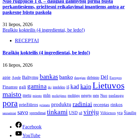
Nuo rugpjūčio 1 d. – daugiau galimybių pirmą būstą
perkantiesiems, griežtesni reikalavimai imantiems antrą ar
paskesnę būsto paskolą
31 liepos, 2026
Braškių kokteilis (4 ingredientai, be ledo!)
RECEPTAI
Braškių kokteilis (4 ingredientai, be ledo!)
16 liepos, 2026
bankas
banko
Dėl
apie
Baltymų
Apple
dirbtinio
daugiau
Europos
Lietuvos
gamina
kaip
kad
Finansų
gali
iš
intelekto
iki
maisto
mln
metu
paslaugų
moliūgų
mėgėjų
mėn
Nuo
miesto
mokėjimo
pora
radiniai
produktų
receptas
priežiūros
rinkos
pristato
tinkami
virėjų
savo
yra
USD
Šiaulių
sprendimai
už
Vištienos
sausainiai
Facebook
YouTube