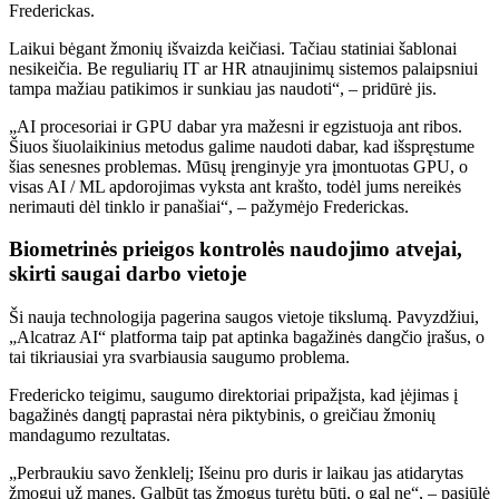
Frederickas.
Laikui bėgant žmonių išvaizda keičiasi. Tačiau statiniai šablonai
nesikeičia. Be reguliarių IT ar HR atnaujinimų sistemos palaipsniui
tampa mažiau patikimos ir sunkiau jas naudoti“, – pridūrė jis.
„AI procesoriai ir GPU dabar yra mažesni ir egzistuoja ant ribos.
Šiuos šiuolaikinius metodus galime naudoti dabar, kad išspręstume
šias senesnes problemas. Mūsų įrenginyje yra įmontuotas GPU, o
visas AI / ML apdorojimas vyksta ant krašto, todėl jums nereikės
nerimauti dėl tinklo ir panašiai“, – pažymėjo Frederickas.
Biometrinės prieigos kontrolės naudojimo atvejai,
skirti saugai darbo vietoje
Ši nauja technologija pagerina saugos vietoje tikslumą. Pavyzdžiui,
„Alcatraz AI“ platforma taip pat aptinka bagažinės dangčio įrašus, o
tai tikriausiai yra svarbiausia saugumo problema.
Fredericko teigimu, saugumo direktoriai pripažįsta, kad įėjimas į
bagažinės dangtį paprastai nėra piktybinis, o greičiau žmonių
mandagumo rezultatas.
„Perbraukiu savo ženklelį; Išeinu pro duris ir laikau jas atidarytas
žmogui už manęs. Galbūt tas žmogus turėtų būti, o gal ne“, – pasiūlė