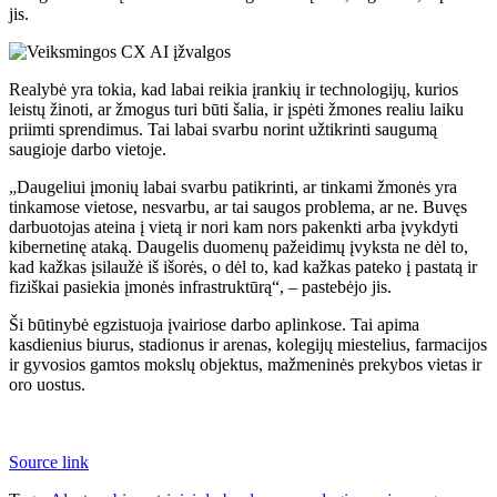
jis.
Realybė yra tokia, kad labai reikia įrankių ir technologijų, kurios
leistų žinoti, ar žmogus turi būti šalia, ir įspėti žmones realiu laiku
priimti sprendimus. Tai labai svarbu norint užtikrinti saugumą
saugioje darbo vietoje.
„Daugeliui įmonių labai svarbu patikrinti, ar tinkami žmonės yra
tinkamose vietose, nesvarbu, ar tai saugos problema, ar ne. Buvęs
darbuotojas ateina į vietą ir nori kam nors pakenkti arba įvykdyti
kibernetinę ataką. Daugelis duomenų pažeidimų įvyksta ne dėl to,
kad kažkas įsilaužė iš išorės, o dėl to, kad kažkas pateko į pastatą ir
fiziškai pasiekia įmonės infrastruktūrą“, – pastebėjo jis.
Ši būtinybė egzistuoja įvairiose darbo aplinkose. Tai apima
kasdienius biurus, stadionus ir arenas, kolegijų miestelius, farmacijos
ir gyvosios gamtos mokslų objektus, mažmeninės prekybos vietas ir
oro uostus.
Source link