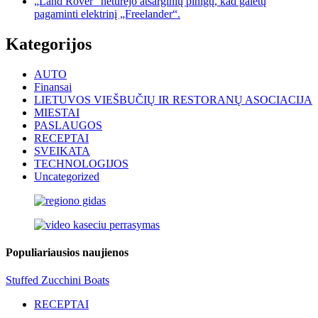
„Land Rover“ neturėjo atsarginių pinigų, kad galėtų
pagaminti elektrinį „Freelander“.
Kategorijos
AUTO
Finansai
LIETUVOS VIEŠBUČIŲ IR RESTORANŲ ASOCIACIJA
MIESTAI
PASLAUGOS
RECEPTAI
SVEIKATA
TECHNOLOGIJOS
Uncategorized
Populiariausios naujienos
Stuffed Zucchini Boats
RECEPTAI