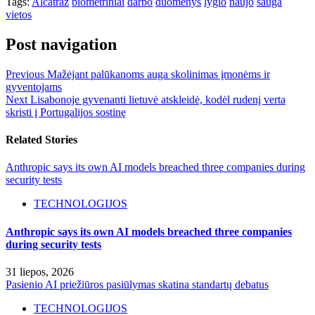
Tags:
Alcatraz
biometriniai
darbo
duomenys
lygio
naujo
sauga
vietos
Post navigation
Previous
Mažėjant palūkanoms auga skolinimas įmonėms ir
gyventojams
Next
Lisabonoje gyvenanti lietuvė atskleidė, kodėl rudenį verta
skristi į Portugalijos sostinę
Related Stories
Anthropic says its own AI models breached three companies during
security tests
TECHNOLOGIJOS
Anthropic says its own AI models breached three companies
during security tests
31 liepos, 2026
Pasienio AI priežiūros pasiūlymas skatina standartų debatus
TECHNOLOGIJOS