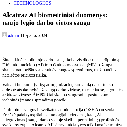
TECHNOLOGIJOS
Alcatraz AI biometriniai duomenys:
naujo lygio darbo vietos sauga
admin
11 spalio, 2024
Šiuolaikinėje aplinkoje darbo sauga kelia vis didesnį susirūpinimą.
Dirbtinio intelekto (AI) ir mašininio mokymosi (ML) pažanga
skatina naujoviškus aparatinės įrangos sprendimus, mažinančius
neteisėtos prieigos riziką.
Valdant bet kurią įstaigą ar organizacinę komandą dabar tenka
didesnė atsakomybė už saugą darbo vietose, miesteliuose, ligoninėse
ar kitose vietose. Šie iššūkiai skatina saugesnių, pasirenkamų
techninės įrangos sprendimų poreikį.
Darbuotojų saugos ir sveikatos administracija (OSHA) neseniai
išreiškė palaikymą šiai technologijai, teigdama, kad „AI
integravimas į saugą darbo vietoje skelbia permainingą profesinės
sveikatos erą“. „Alcatraz AI“ ėmėsi iniciatyvos teikdama be trinties,