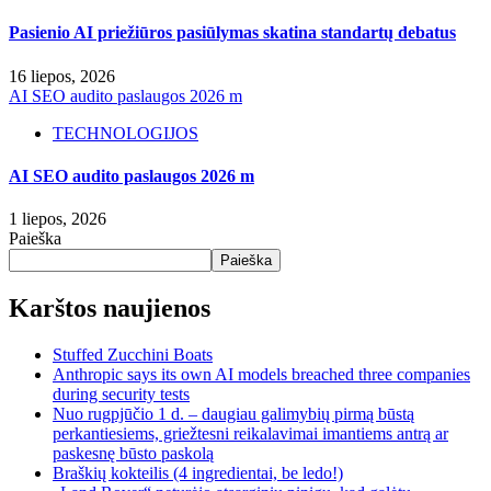
Pasienio AI priežiūros pasiūlymas skatina standartų debatus
16 liepos, 2026
AI SEO audito paslaugos 2026 m
TECHNOLOGIJOS
AI SEO audito paslaugos 2026 m
1 liepos, 2026
Paieška
Paieška
Karštos naujienos
Stuffed Zucchini Boats
Anthropic says its own AI models breached three companies
during security tests
Nuo rugpjūčio 1 d. – daugiau galimybių pirmą būstą
perkantiesiems, griežtesni reikalavimai imantiems antrą ar
paskesnę būsto paskolą
Braškių kokteilis (4 ingredientai, be ledo!)