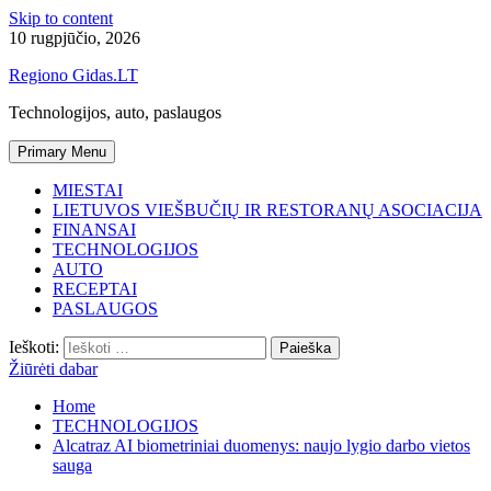
Skip to content
10 rugpjūčio, 2026
Regiono Gidas.LT
Technologijos, auto, paslaugos
Primary Menu
MIESTAI
LIETUVOS VIEŠBUČIŲ IR RESTORANŲ ASOCIACIJA
FINANSAI
TECHNOLOGIJOS
AUTO
RECEPTAI
PASLAUGOS
Ieškoti:
Žiūrėti dabar
Home
TECHNOLOGIJOS
Alcatraz AI biometriniai duomenys: naujo lygio darbo vietos
sauga