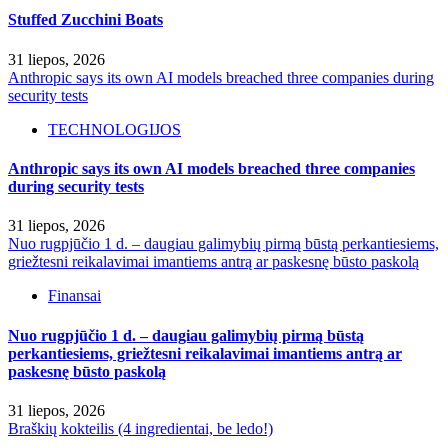
Stuffed Zucchini Boats
31 liepos, 2026
Anthropic says its own AI models breached three companies during
security tests
TECHNOLOGIJOS
Anthropic says its own AI models breached three companies
during security tests
31 liepos, 2026
Nuo rugpjūčio 1 d. – daugiau galimybių pirmą būstą perkantiesiems,
griežtesni reikalavimai imantiems antrą ar paskesnę būsto paskolą
Finansai
Nuo rugpjūčio 1 d. – daugiau galimybių pirmą būstą
perkantiesiems, griežtesni reikalavimai imantiems antrą ar
paskesnę būsto paskolą
31 liepos, 2026
Braškių kokteilis (4 ingredientai, be ledo!)