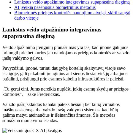
Lankstus veido atpažinimo integravimas supaprastina diegimą
AI įveikia pasenusius biometrinius metodus
Biometrinės prieigos kontrolės naudojimo atvejai, skirti saugai
darbo vietoje
Lankstus veido atpažinimo integravimas
supaprastina diegimą
Veido atpažinimo įrenginių pranašumas yra tas, kad įmonė gali juos
prijungti prie bet kurios jau naudojamos prieigos kontrolės ar vaizdo
įrašų valdymo galvos.
Pavyzdžiui, įmonė, turinti daugybę kortelių skaitytuvų visoje savo
įstaigoje, gali pakabinti įrenginius ant sienos tiesiai virš jų arba juos
pašalinti, prisijungti prie esamos kabelių infrastruktūros ir paleisti.
„Tu gerai eini. Jums nereikia nuplėšti jokių esamų skydų ar prieigos
kontrolės“, – sakė Frederickas.
Vaizdo įrašų sklaidos kanalai pateks tiesiai į bet kurią virtualios
mašinos sistemą arba vaizdo įrašų valdymo sistemas, kad būtų
galima matyti ateinančius ir išeinančius žmones. Šis metodas
sumažina montavimo išlaidas.