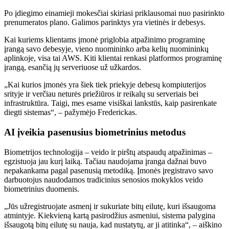
Po įdiegimo einamieji mokesčiai skiriasi priklausomai nuo pasirinkto
prenumeratos plano. Galimos parinktys yra vietinės ir debesys.
Kai kuriems klientams įmonė priglobia atpažinimo programinę
įrangą savo debesyje, vieno nuomininko arba kelių nuomininkų
aplinkoje, visa tai AWS. Kiti klientai renkasi platformos programinę
įrangą, esančią jų serveriuose už užkardos.
„Kai kurios įmonės yra šiek tiek priekyje debesų kompiuterijos
srityje ir verčiau neturės priežiūros ir reikalų su serveriais bei
infrastruktūra. Taigi, mes esame visiškai lankstūs, kaip pasirenkate
diegti sistemas“, – pažymėjo Frederickas.
AI įveikia pasenusius biometrinius metodus
Biometrijos technologija – veido ir pirštų atspaudų atpažinimas –
egzistuoja jau kurį laiką. Tačiau naudojama įranga dažnai buvo
nepakankama pagal pasenusią metodiką. Įmonės įregistravo savo
darbuotojus naudodamos tradicinius senosios mokyklos veido
biometrinius duomenis.
„Jūs užregistruojate asmenį ir sukuriate bitų eilutę, kuri išsaugoma
atmintyje. Kiekvieną kartą pasirodžius asmeniui, sistema palygina
išsaugotą bitų eilutę su nauja, kad nustatytų, ar ji atitinka“, – aiškino