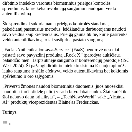
dirbtinio intelekto varomus biometrinius prieigos kontrolės
sprendimus, kurie kelia revoliuciją saugumui naudojant veido
autentifikavimą.
Šie sprendimai sukuria naują prieigos kontrolės standartą,
pakeičiantį pasenusius metodus, leidžiančius darbuotojams naudoti
savo veidus kaip kredencialus. Prieigą gauna tik tie, kurie pasirenka
veido autentifikavimą, o tai sustiprina pastato saugumą.
„Facial-Authentication-as-a-Service“ (FaaS) bendrovė neseniai
pristatė savo pavyzdinį produktą „Rock X“ (parodyta aukščiau),
balandžio mėn. Tarptautinėje saugumo ir konferencijų parodoje (ISC
West 2024). Ši pažangi dirbtinio intelekto sistema iš naujo apibrėžia
lauko saugumą ir siūlo efektyvų veido autentifikavimą bet kokiomis
apšvietimo ir oro sąlygomis.
„Priversti žmones naudoti biometrinius duomenis, juos nuosekliai
naudoti ir turėti didelę patirtį visada buvo labai sunku. Štai kodėl iki
šiol nebuvo daug pritaikyta“, – „TechNewsWorld“ sakė „Alcatraz
AI“ produktų viceprezidentas Blaine'as Frederickas.
Turinys