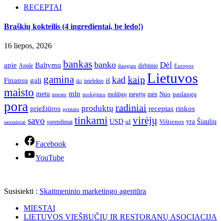
RECEPTAI
Braškių kokteilis (4 ingredientai, be ledo!)
16 liepos, 2026
bankas
banko
Dėl
apie
Baltymų
Apple
dirbtinio
daugiau
Europos
Lietuvos
gamina
kaip
kad
Finansų
gali
iš
intelekto
iki
maisto
mln
metu
paslaugų
moliūgų
mėgėjų
mėn
Nuo
miesto
mokėjimo
pora
radiniai
produktų
receptas
priežiūros
rinkos
pristato
tinkami
virėjų
savo
yra
USD
Šiaulių
sprendimai
už
Vištienos
sausainiai
Facebook
YouTube
Susisiekti :
Skaitmeninio marketingo agentūra
MIESTAI
LIETUVOS VIEŠBUČIŲ IR RESTORANŲ ASOCIACIJA