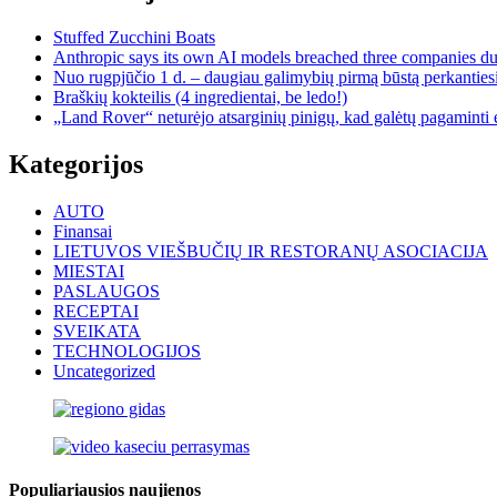
Stuffed Zucchini Boats
Anthropic says its own AI models breached three companies dur
Nuo rugpjūčio 1 d. – daugiau galimybių pirmą būstą perkantiesi
Braškių kokteilis (4 ingredientai, be ledo!)
„Land Rover“ neturėjo atsarginių pinigų, kad galėtų pagaminti e
Kategorijos
AUTO
Finansai
LIETUVOS VIEŠBUČIŲ IR RESTORANŲ ASOCIACIJA
MIESTAI
PASLAUGOS
RECEPTAI
SVEIKATA
TECHNOLOGIJOS
Uncategorized
Populiariausios naujienos