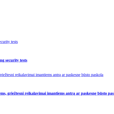
urity tests
g security tests
riežtesni reikalavimai imantiems antrą ar paskesnę būsto paskolą
ms, griežtesni reikalavimai imantiems antrą ar paskesnę būsto pa