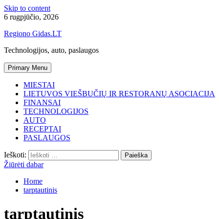
Skip to content
6 rugpjūčio, 2026
Regiono Gidas.LT
Technologijos, auto, paslaugos
Primary Menu
MIESTAI
LIETUVOS VIEŠBUČIŲ IR RESTORANŲ ASOCIACIJA
FINANSAI
TECHNOLOGIJOS
AUTO
RECEPTAI
PASLAUGOS
Ieškoti:
Žiūrėti dabar
Home
tarptautinis
tarptautinis