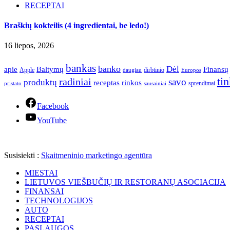
RECEPTAI
Braškių kokteilis (4 ingredientai, be ledo!)
16 liepos, 2026
bankas
banko
Dėl
apie
Finansų
Baltymų
Apple
dirbtinio
daugiau
Europos
ti
radiniai
savo
produktų
receptas
rinkos
sprendimai
pristato
sausainiai
Facebook
YouTube
Susisiekti :
Skaitmeninio marketingo agentūra
MIESTAI
LIETUVOS VIEŠBUČIŲ IR RESTORANŲ ASOCIACIJA
FINANSAI
TECHNOLOGIJOS
AUTO
RECEPTAI
PASLAUGOS