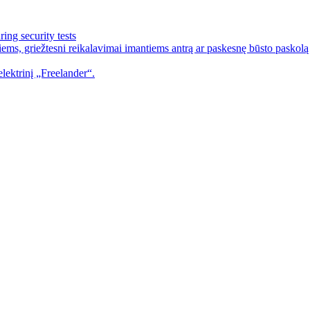
ing security tests
ems, griežtesni reikalavimai imantiems antrą ar paskesnę būsto paskolą
lektrinį „Freelander“.