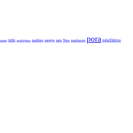
pora
mln
priežiūros
paslaugų
moliūgų
mėgėjų
mėn
Nuo
iesto
mokėjimo