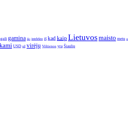
Lietuvos
maisto
gamina
kaip
kad
gali
iš
metu
intelekto
m
iki
nkami
virėjų
yra
USD
Šiaulių
už
Vištienos