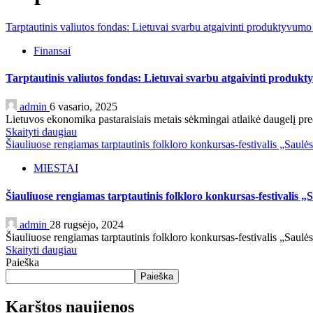
Tarptautinis valiutos fondas: Lietuvai svarbu atgaivinti produktyvumo
Finansai
Tarptautinis valiutos fondas: Lietuvai svarbu atgaivinti produk
admin
6 vasario, 2025
Lietuvos ekonomika pastaraisiais metais sėkmingai atlaikė daugelį pr
Skaityti daugiau
Šiauliuose rengiamas tarptautinis folkloro konkursas-festivalis „Saulė
MIESTAI
Šiauliuose rengiamas tarptautinis folkloro konkursas-festivalis „
admin
28 rugsėjo, 2024
Šiauliuose rengiamas tarptautinis folkloro konkursas-festivalis „Saulė
Skaityti daugiau
Paieška
Paieška
Karštos naujienos