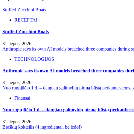
Stuffed Zucchini Boats
RECEPTAI
Stuffed Zucchini Boats
31 liepos, 2026
Anthropic says its own AI models breached three companies during sec
TECHNOLOGIJOS
Anthropic says its own AI models breached three companies durin
31 liepos, 2026
Nuo rugpjūčio 1 d. – daugiau galimybių pirmą būstą perkantiesiems, g
Finansai
Nuo rugpjūčio 1 d. – daugiau galimybių pirmą būstą perkantiesie
31 liepos, 2026
Braškių kokteilis (4 ingredientai, be ledo!)