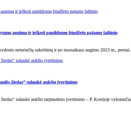
 augimą ir ieškoti papildomų biudžeto pajamų šaltinių
tyvumo augimą ir ieškoti papildomų biudžeto pajamų šaltinių
ecedento neturinčių sukrėtimų ir po nuosaikaus augimo 2023 m., pernai..
s žiedas“ sulaukė aukšto įvertinimo
Saulės žiedas“ sulaukė aukšto įvertinimo
s žiedas“ sulaukė aukšto tarptautinio įvertinimo – P. Korėjoje vykstančia