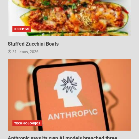
RECEPTAI
Stuffed Zucchini Boats
31 liepos, 2026
TECHNOLOGIJOS
Anthropic says its own AI models breached three