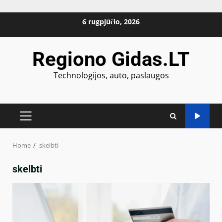
Skip
6 rugpjūčio, 2026
to
content
Regiono Gidas.LT
Technologijos, auto, paslaugos
PRIMARY
MENU
Home
skelbti
skelbti