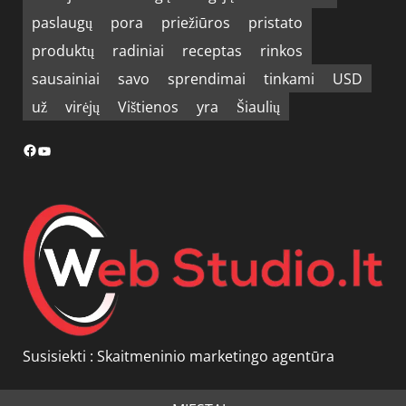
paslaugų
pora
priežiūros
pristato
produktų
radiniai
receptas
rinkos
sausainiai
savo
sprendimai
tinkami
USD
už
virėjų
Vištienos
yra
Šiaulių
Facebook
YouTube
Susisiekti :
Skaitmeninio marketingo agentūra