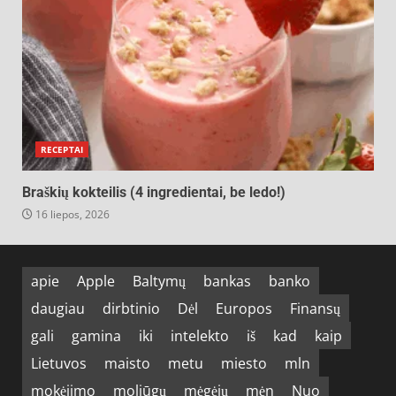
RECEPTAI
Braškių kokteilis (4 ingredientai, be ledo!)
16 liepos, 2026
apie
Apple
Baltymų
bankas
banko
daugiau
dirbtinio
Dėl
Europos
Finansų
gali
gamina
iki
intelekto
iš
kad
kaip
Lietuvos
maisto
metu
miesto
mln
mokėjimo
moliūgų
mėgėjų
mėn
Nuo