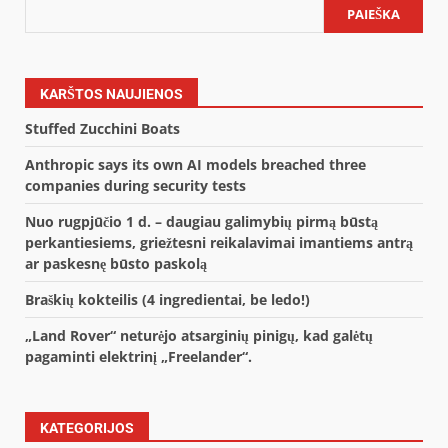
PAIEŠKA
KARŠTOS NAUJIENOS
Stuffed Zucchini Boats
Anthropic says its own AI models breached three
companies during security tests
Nuo rugpjūčio 1 d. – daugiau galimybių pirmą būstą
perkantiesiems, griežtesni reikalavimai imantiems antrą
ar paskesnę būsto paskolą
Braškių kokteilis (4 ingredientai, be ledo!)
„Land Rover“ neturėjo atsarginių pinigų, kad galėtų
pagaminti elektrinį „Freelander“.
KATEGORIJOS