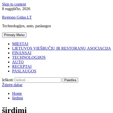
Skip to content
8 rugpjūčio, 2026
Regiono Gidas.LT
Technologijos, auto, paslaugos
Primary Menu
MIESTAI
LIETUVOS VIEŠBUČIŲ IR RESTORANŲ ASOCIACIJA
FINANSAI
TECHNOLOGIJOS
AUTO
RECEPTAI
PASLAUGOS
Ieškoti:
Žiūrėti dabar
Home
širdimi
širdimi