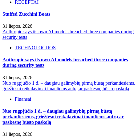
RECEPTAI
Stuffed Zucchini Boats
31 liepos, 2026
Anthropic says its own AI models breached three companies during
security tests
TECHNOLOGIJOS
Anthropic says its own AI models breached three companies
during security tests
31 liepos, 2026
Nuo rugpjūčio 1 d. – daugiau galimybių pirmą būstą perkantiesiems,
griežtesni reikalavimai imantiems antrą ar paskesnę būsto paskolą
Finansai
Nuo rugpjūčio 1 d. – daugiau galimybių pirmą būstą
perkantiesiems, griežtesni reikalavimai imantiems antrą ar
paskesnę būsto paskolą
31 liepos, 2026