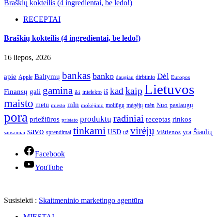
Braškių kokteilis (4 ingredientai, be ledo!)
RECEPTAI
Braškių kokteilis (4 ingredientai, be ledo!)
16 liepos, 2026
bankas
banko
Dėl
apie
Baltymų
Apple
dirbtinio
daugiau
Europos
Lietuvos
gamina
kaip
kad
Finansų
gali
iš
intelekto
iki
maisto
mln
metu
paslaugų
moliūgų
mėgėjų
mėn
Nuo
miesto
mokėjimo
pora
radiniai
produktų
receptas
priežiūros
rinkos
pristato
tinkami
virėjų
savo
yra
USD
Šiaulių
sprendimai
už
Vištienos
sausainiai
Facebook
YouTube
Susisiekti :
Skaitmeninio marketingo agentūra
MIESTAI