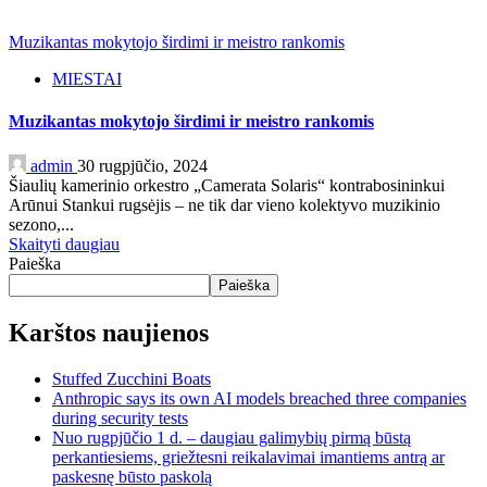
Muzikantas mokytojo širdimi ir meistro rankomis
MIESTAI
Muzikantas mokytojo širdimi ir meistro rankomis
admin
30 rugpjūčio, 2024
Šiaulių kamerinio orkestro „Camerata Solaris“ kontrabosininkui
Arūnui Stankui rugsėjis – ne tik dar vieno kolektyvo muzikinio
sezono,...
Skaityti daugiau
Paieška
Paieška
Karštos naujienos
Stuffed Zucchini Boats
Anthropic says its own AI models breached three companies
during security tests
Nuo rugpjūčio 1 d. – daugiau galimybių pirmą būstą
perkantiesiems, griežtesni reikalavimai imantiems antrą ar
paskesnę būsto paskolą