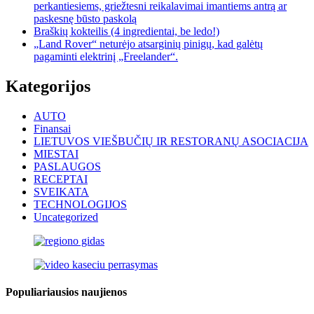
perkantiesiems, griežtesni reikalavimai imantiems antrą ar
paskesnę būsto paskolą
Braškių kokteilis (4 ingredientai, be ledo!)
„Land Rover“ neturėjo atsarginių pinigų, kad galėtų
pagaminti elektrinį „Freelander“.
Kategorijos
AUTO
Finansai
LIETUVOS VIEŠBUČIŲ IR RESTORANŲ ASOCIACIJA
MIESTAI
PASLAUGOS
RECEPTAI
SVEIKATA
TECHNOLOGIJOS
Uncategorized
Populiariausios naujienos