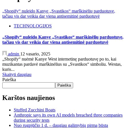
„Shopify“ nuleido Kanye „Svastikos“ marškinėlių parduotuvę,
tačiau vis dar veikia dar viena antisemitinė parduotuvė
TECHNOLOGIJOS
„Shopify“ nuleido Kanye „Svastikos“ marškinėlių parduotuvę,
tačiau vis dar veikia dar viena antisemitinė parduotuvė
admin
12 vasario, 2025
„Shopify“ nuėmė Kanye West internetinę parduotuvę po to, kai
muzikantas pardavė marškinėlius su „Svastikos“ simboliu. Westas,
kuris...
Skaityti daugiau
Paieška
Paieška
Karštos naujienos
Stuffed Zucchini Boats
Anthropic says its own AI models breached three companies
during security tests
Nuo rugpjūčio 1 d. – daugiau galimybių pirmą būstą