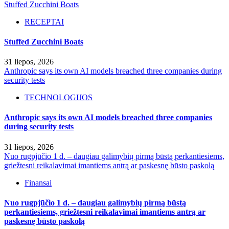
Stuffed Zucchini Boats
RECEPTAI
Stuffed Zucchini Boats
31 liepos, 2026
Anthropic says its own AI models breached three companies during
security tests
TECHNOLOGIJOS
Anthropic says its own AI models breached three companies
during security tests
31 liepos, 2026
Nuo rugpjūčio 1 d. – daugiau galimybių pirmą būstą perkantiesiems,
griežtesni reikalavimai imantiems antrą ar paskesnę būsto paskolą
Finansai
Nuo rugpjūčio 1 d. – daugiau galimybių pirmą būstą
perkantiesiems, griežtesni reikalavimai imantiems antrą ar
paskesnę būsto paskolą