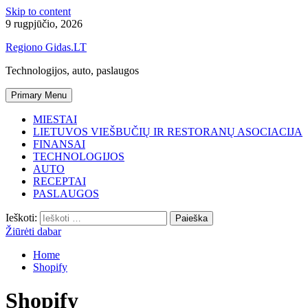
Skip to content
9 rugpjūčio, 2026
Regiono Gidas.LT
Technologijos, auto, paslaugos
Primary Menu
MIESTAI
LIETUVOS VIEŠBUČIŲ IR RESTORANŲ ASOCIACIJA
FINANSAI
TECHNOLOGIJOS
AUTO
RECEPTAI
PASLAUGOS
Ieškoti:
Žiūrėti dabar
Home
Shopify
Shopify