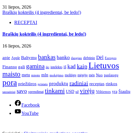
31 liepos, 2026
Braškių kokteilis (4 ingredientai, be ledo!)
RECEPTAI
Braškių kokteilis (4 ingredientai, be ledo!)
16 liepos, 2026
bankas
banko
Dėl
apie
Baltymų
Apple
dirbtinio
daugiau
Europos
Lietuvos
gamina
kaip
kad
Finansų
gali
iš
intelekto
iki
maisto
mln
metu
paslaugų
moliūgų
mėgėjų
mėn
Nuo
miesto
mokėjimo
pora
radiniai
produktų
receptas
priežiūros
rinkos
pristato
tinkami
virėjų
savo
yra
USD
Šiaulių
sprendimai
už
Vištienos
sausainiai
Facebook
YouTube