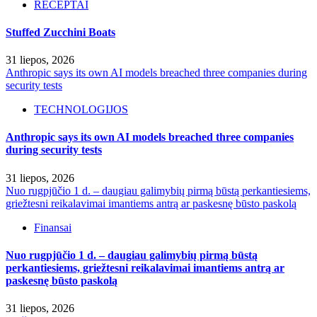
RECEPTAI
Stuffed Zucchini Boats
31 liepos, 2026
Anthropic says its own AI models breached three companies during
security tests
TECHNOLOGIJOS
Anthropic says its own AI models breached three companies
during security tests
31 liepos, 2026
Nuo rugpjūčio 1 d. – daugiau galimybių pirmą būstą perkantiesiems,
griežtesni reikalavimai imantiems antrą ar paskesnę būsto paskolą
Finansai
Nuo rugpjūčio 1 d. – daugiau galimybių pirmą būstą
perkantiesiems, griežtesni reikalavimai imantiems antrą ar
paskesnę būsto paskolą
31 liepos, 2026