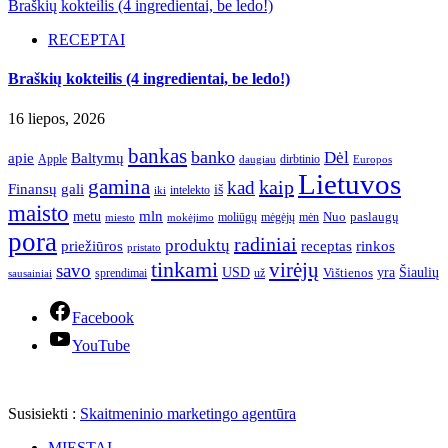
Braškių kokteilis (4 ingredientai, be ledo!)
RECEPTAI
Braškių kokteilis (4 ingredientai, be ledo!)
16 liepos, 2026
bankas
banko
Dėl
apie
Baltymų
Apple
dirbtinio
daugiau
Europos
Lietuvos
gamina
kaip
kad
Finansų
gali
iš
intelekto
iki
maisto
mln
metu
paslaugų
moliūgų
mėgėjų
mėn
Nuo
miesto
mokėjimo
pora
radiniai
produktų
receptas
priežiūros
rinkos
pristato
tinkami
virėjų
savo
yra
USD
Šiaulių
sprendimai
už
Vištienos
sausainiai
Facebook
YouTube
Susisiekti :
Skaitmeninio marketingo agentūra
MIESTAI