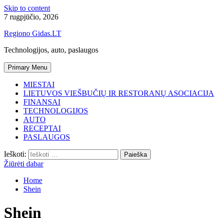
Skip to content
7 rugpjūčio, 2026
Regiono Gidas.LT
Technologijos, auto, paslaugos
Primary Menu
MIESTAI
LIETUVOS VIEŠBUČIŲ IR RESTORANŲ ASOCIACIJA
FINANSAI
TECHNOLOGIJOS
AUTO
RECEPTAI
PASLAUGOS
Ieškoti:
Žiūrėti dabar
Home
Shein
Shein