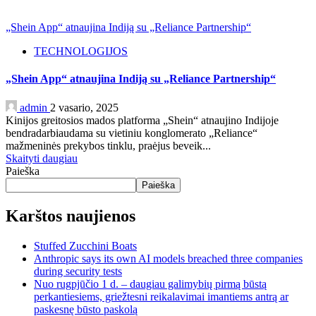
„Shein App“ atnaujina Indiją su „Reliance Partnership“
TECHNOLOGIJOS
„Shein App“ atnaujina Indiją su „Reliance Partnership“
admin
2 vasario, 2025
Kinijos greitosios mados platforma „Shein“ atnaujino Indijoje
bendradarbiaudama su vietiniu konglomerato „Reliance“
mažmeninės prekybos tinklu, praėjus beveik...
Skaityti daugiau
Paieška
Paieška
Karštos naujienos
Stuffed Zucchini Boats
Anthropic says its own AI models breached three companies
during security tests
Nuo rugpjūčio 1 d. – daugiau galimybių pirmą būstą
perkantiesiems, griežtesni reikalavimai imantiems antrą ar
paskesnę būsto paskolą