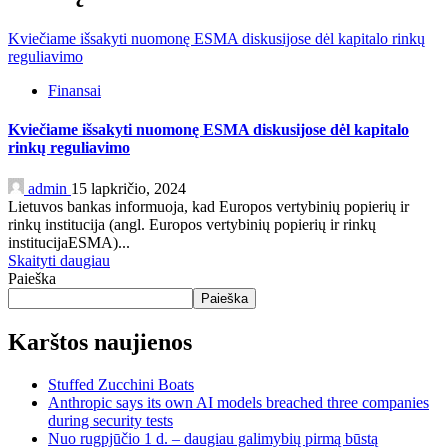
Kviečiame išsakyti nuomonę ESMA diskusijose dėl kapitalo rinkų
reguliavimo
Finansai
Kviečiame išsakyti nuomonę ESMA diskusijose dėl kapitalo
rinkų reguliavimo
admin
15 lapkričio, 2024
Lietuvos bankas informuoja, kad Europos vertybinių popierių ir
rinkų institucija (angl. Europos vertybinių popierių ir rinkų
institucijaESMA)...
Skaityti daugiau
Paieška
Paieška
Karštos naujienos
Stuffed Zucchini Boats
Anthropic says its own AI models breached three companies
during security tests
Nuo rugpjūčio 1 d. – daugiau galimybių pirmą būstą