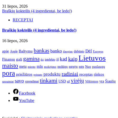
31 liepos, 2026
Braškių kokteilis (4 ingredientai, be ledo!)
RECEPTAI
Braškių kokteilis (4 ingredientai, be ledo!)
16 liepos, 2026
bankas
banko
Dėl
apie
Baltymų
Apple
dirbtinio
daugiau
Europos
Lietuvos
gamina
kaip
kad
Finansų
gali
iš
intelekto
iki
maisto
mln
metu
paslaugų
moliūgų
mėgėjų
mėn
Nuo
miesto
mokėjimo
pora
radiniai
produktų
receptas
priežiūros
rinkos
pristato
tinkami
virėjų
savo
yra
USD
Šiaulių
sprendimai
už
Vištienos
sausainiai
Facebook
YouTube