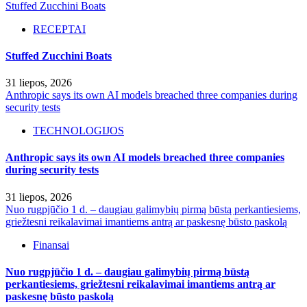
Stuffed Zucchini Boats
RECEPTAI
Stuffed Zucchini Boats
31 liepos, 2026
Anthropic says its own AI models breached three companies during
security tests
TECHNOLOGIJOS
Anthropic says its own AI models breached three companies
during security tests
31 liepos, 2026
Nuo rugpjūčio 1 d. – daugiau galimybių pirmą būstą perkantiesiems,
griežtesni reikalavimai imantiems antrą ar paskesnę būsto paskolą
Finansai
Nuo rugpjūčio 1 d. – daugiau galimybių pirmą būstą
perkantiesiems, griežtesni reikalavimai imantiems antrą ar
paskesnę būsto paskolą