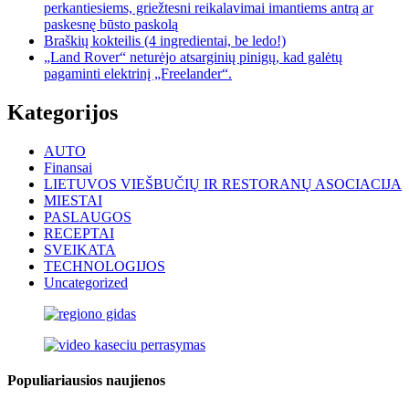
perkantiesiems, griežtesni reikalavimai imantiems antrą ar
paskesnę būsto paskolą
Braškių kokteilis (4 ingredientai, be ledo!)
„Land Rover“ neturėjo atsarginių pinigų, kad galėtų
pagaminti elektrinį „Freelander“.
Kategorijos
AUTO
Finansai
LIETUVOS VIEŠBUČIŲ IR RESTORANŲ ASOCIACIJA
MIESTAI
PASLAUGOS
RECEPTAI
SVEIKATA
TECHNOLOGIJOS
Uncategorized
Populiariausios naujienos