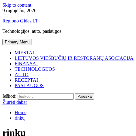
Skip to content
9 rugpjūčio, 2026
Regiono Gidas.LT
Technologijos, auto, paslaugos
Primary Menu
MIESTAI
LIETUVOS VIEŠBUČIŲ IR RESTORANŲ ASOCIACIJA
FINANSAI
TECHNOLOGIJOS
AUTO
RECEPTAI
PASLAUGOS
Ieškoti:
Žiūrėti dabar
Home
rinkų
rinkų