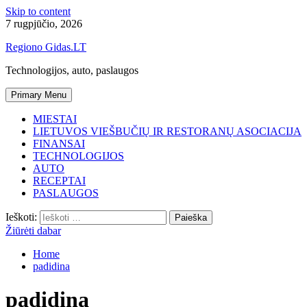
Skip to content
7 rugpjūčio, 2026
Regiono Gidas.LT
Technologijos, auto, paslaugos
Primary Menu
MIESTAI
LIETUVOS VIEŠBUČIŲ IR RESTORANŲ ASOCIACIJA
FINANSAI
TECHNOLOGIJOS
AUTO
RECEPTAI
PASLAUGOS
Ieškoti:
Žiūrėti dabar
Home
padidina
padidina