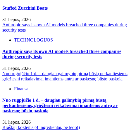
Stuffed Zucchini Boats
31 liepos, 2026
Anthropic says its own AI models breached three companies during
security tests
TECHNOLOGIJOS
Anthropic says its own AI models breached three companies
during security tests
31 liepos, 2026
Nuo rugpjūčio 1 d. – daugiau galimybių pirmą būstą perkantiesiems,
griežtesni reikalavimai imantiems antrą ar paskesnę būsto paskolą
Finansai
Nuo rugpjūčio 1 d. – daugiau galimybių pirmą būstą
perkantiesiems, griežtesni reikalavimai imantiems antrą ar
paskesnę būsto paskolą
31 liepos, 2026
Braškių kokteilis (4 ingredientai, be ledo!)