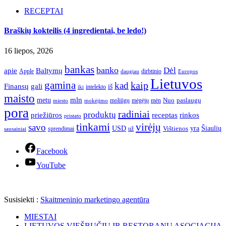
RECEPTAI
Braškių kokteilis (4 ingredientai, be ledo!)
16 liepos, 2026
bankas
banko
Dėl
apie
Baltymų
Apple
dirbtinio
daugiau
Europos
Lietuvos
gamina
kaip
kad
Finansų
gali
iš
intelekto
iki
maisto
mln
metu
paslaugų
moliūgų
mėgėjų
mėn
Nuo
miesto
mokėjimo
pora
radiniai
produktų
receptas
priežiūros
rinkos
pristato
tinkami
virėjų
savo
yra
USD
Šiaulių
sprendimai
už
Vištienos
sausainiai
Facebook
YouTube
Susisiekti :
Skaitmeninio marketingo agentūra
MIESTAI
LIETUVOS VIEŠBUČIŲ IR RESTORANŲ ASOCIACIJA