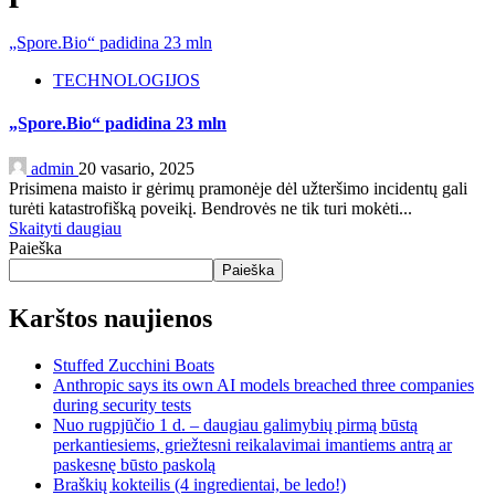
„Spore.Bio“ padidina 23 mln
TECHNOLOGIJOS
„Spore.Bio“ padidina 23 mln
admin
20 vasario, 2025
Prisimena maisto ir gėrimų pramonėje dėl užteršimo incidentų gali
turėti katastrofišką poveikį. Bendrovės ne tik turi mokėti...
Skaityti daugiau
Paieška
Paieška
Karštos naujienos
Stuffed Zucchini Boats
Anthropic says its own AI models breached three companies
during security tests
Nuo rugpjūčio 1 d. – daugiau galimybių pirmą būstą
perkantiesiems, griežtesni reikalavimai imantiems antrą ar
paskesnę būsto paskolą
Braškių kokteilis (4 ingredientai, be ledo!)