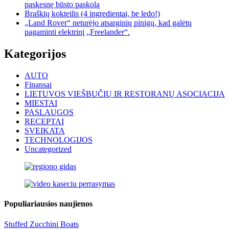
paskesnę būsto paskolą
Braškių kokteilis (4 ingredientai, be ledo!)
„Land Rover“ neturėjo atsarginių pinigų, kad galėtų
pagaminti elektrinį „Freelander“.
Kategorijos
AUTO
Finansai
LIETUVOS VIEŠBUČIŲ IR RESTORANŲ ASOCIACIJA
MIESTAI
PASLAUGOS
RECEPTAI
SVEIKATA
TECHNOLOGIJOS
Uncategorized
Populiariausios naujienos
Stuffed Zucchini Boats