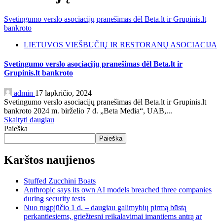
Svetingumo verslo asociacijų pranešimas dėl Beta.lt ir Grupinis.lt
bankroto
LIETUVOS VIEŠBUČIŲ IR RESTORANŲ ASOCIACIJA
Svetingumo verslo asociacijų pranešimas dėl Beta.lt ir
Grupinis.lt bankroto
admin
17 lapkričio, 2024
Svetingumo verslo asociacijų pranešimas dėl Beta.lt ir Grupinis.lt
bankroto 2024 m. birželio 7 d. „Beta Media“, UAB,...
Skaityti daugiau
Paieška
Paieška
Karštos naujienos
Stuffed Zucchini Boats
Anthropic says its own AI models breached three companies
during security tests
Nuo rugpjūčio 1 d. – daugiau galimybių pirmą būstą
perkantiesiems, griežtesni reikalavimai imantiems antrą ar