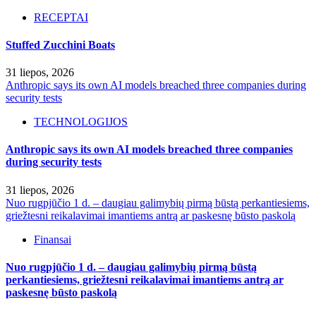
RECEPTAI
Stuffed Zucchini Boats
31 liepos, 2026
Anthropic says its own AI models breached three companies during
security tests
TECHNOLOGIJOS
Anthropic says its own AI models breached three companies
during security tests
31 liepos, 2026
Nuo rugpjūčio 1 d. – daugiau galimybių pirmą būstą perkantiesiems,
griežtesni reikalavimai imantiems antrą ar paskesnę būsto paskolą
Finansai
Nuo rugpjūčio 1 d. – daugiau galimybių pirmą būstą
perkantiesiems, griežtesni reikalavimai imantiems antrą ar
paskesnę būsto paskolą