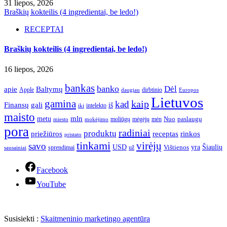
31 liepos, 2026
Braškių kokteilis (4 ingredientai, be ledo!)
RECEPTAI
Braškių kokteilis (4 ingredientai, be ledo!)
16 liepos, 2026
bankas
banko
Dėl
apie
Baltymų
Apple
dirbtinio
daugiau
Europos
Lietuvos
gamina
kaip
kad
Finansų
gali
iš
intelekto
iki
maisto
mln
metu
paslaugų
moliūgų
mėgėjų
mėn
Nuo
miesto
mokėjimo
pora
radiniai
produktų
receptas
priežiūros
rinkos
pristato
tinkami
virėjų
savo
yra
USD
Šiaulių
sprendimai
už
Vištienos
sausainiai
Facebook
YouTube
Susisiekti :
Skaitmeninio marketingo agentūra