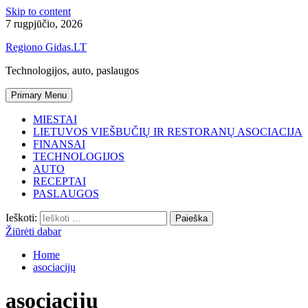
Skip to content
7 rugpjūčio, 2026
Regiono Gidas.LT
Technologijos, auto, paslaugos
Primary Menu
MIESTAI
LIETUVOS VIEŠBUČIŲ IR RESTORANŲ ASOCIACIJA
FINANSAI
TECHNOLOGIJOS
AUTO
RECEPTAI
PASLAUGOS
Ieškoti:
Žiūrėti dabar
Home
asociacijų
asociacijų