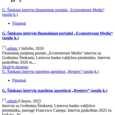
G. Šimkaus interviu finansiniam portalui „Econostream Media“
(anglų k.)
Finansai
G. Šimkaus interviu finansiniam portalui „Econostream Media“
(anglų k.)
admin
1 birželio, 2026
Finansinių naujienų portalo „Econostream Media“ interviu su
Gediminu Šimkumi, Lietuvos banko valdybos pirmininku. Interviu
paskelbtas 2026 m....
Skaityti daugiau
G. Šimkaus interviu naujienų agentūrai „Reuters“ (anglų k.)
Finansai
G. Šimkaus interviu naujienų agentūrai „Reuters“ (anglų k.)
admin
6 liepos, 2025
Interviu su Gediminu Šimkumi, Lietuvos banko valdybos
pirmininku, parengė Francesco Canepa. Interviu paskelbtas 2025 m.
birželio 30...