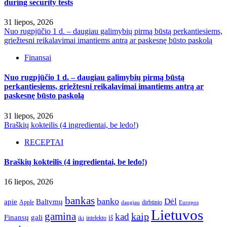
during security tests
31 liepos, 2026
Nuo rugpjūčio 1 d. – daugiau galimybių pirmą būstą perkantiesiems,
griežtesni reikalavimai imantiems antrą ar paskesnę būsto paskolą
Finansai
Nuo rugpjūčio 1 d. – daugiau galimybių pirmą būstą
perkantiesiems, griežtesni reikalavimai imantiems antrą ar
paskesnę būsto paskolą
31 liepos, 2026
Braškių kokteilis (4 ingredientai, be ledo!)
RECEPTAI
Braškių kokteilis (4 ingredientai, be ledo!)
16 liepos, 2026
bankas
banko
Dėl
apie
Baltymų
Apple
dirbtinio
daugiau
Europos
Lietuvos
gamina
kaip
kad
Finansų
gali
iš
intelekto
iki