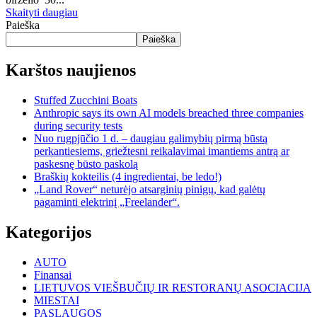
Skaityti daugiau
Paieška
Paieška
Karštos naujienos
Stuffed Zucchini Boats
Anthropic says its own AI models breached three companies
during security tests
Nuo rugpjūčio 1 d. – daugiau galimybių pirmą būstą
perkantiesiems, griežtesni reikalavimai imantiems antrą ar
paskesnę būsto paskolą
Braškių kokteilis (4 ingredientai, be ledo!)
„Land Rover“ neturėjo atsarginių pinigų, kad galėtų
pagaminti elektrinį „Freelander“.
Kategorijos
AUTO
Finansai
LIETUVOS VIEŠBUČIŲ IR RESTORANŲ ASOCIACIJA
MIESTAI
PASLAUGOS