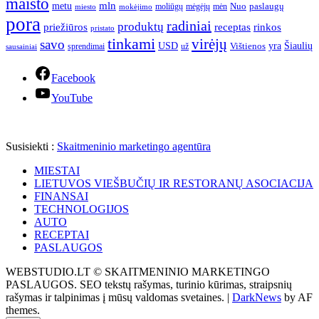
maisto
mln
metu
paslaugų
moliūgų
mėgėjų
mėn
Nuo
miesto
mokėjimo
pora
radiniai
produktų
receptas
priežiūros
rinkos
pristato
tinkami
virėjų
savo
yra
USD
Šiaulių
sprendimai
už
Vištienos
sausainiai
Facebook
YouTube
Susisiekti :
Skaitmeninio marketingo agentūra
MIESTAI
LIETUVOS VIEŠBUČIŲ IR RESTORANŲ ASOCIACIJA
FINANSAI
TECHNOLOGIJOS
AUTO
RECEPTAI
PASLAUGOS
WEBSTUDIO.LT © SKAITMENINIO MARKETINGO
PASLAUGOS. SEO tekstų rašymas, turinio kūrimas, straipsnių
rašymas ir talpinimas į mūsų valdomas svetaines.
|
DarkNews
by AF
themes.