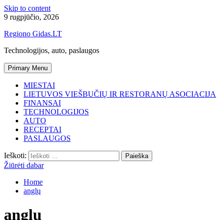
Skip to content
9 rugpjūčio, 2026
Regiono Gidas.LT
Technologijos, auto, paslaugos
Primary Menu
MIESTAI
LIETUVOS VIEŠBUČIŲ IR RESTORANŲ ASOCIACIJA
FINANSAI
TECHNOLOGIJOS
AUTO
RECEPTAI
PASLAUGOS
Ieškoti:
Žiūrėti dabar
Home
anglų
anglų