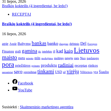
31 liepos, 2026
Braškių kokteilis (4 ingredientai, be ledo!)
RECEPTAI
Braškių kokteilis (4 ingredientai, be ledo!)
16 liepos, 2026
bankas
banko
Dėl
apie
Baltymų
Apple
dirbtinio
daugiau
Europos
Lietuvos
gamina
kaip
kad
Finansų
gali
iš
intelekto
iki
maisto
mln
metu
paslaugų
moliūgų
mėgėjų
mėn
Nuo
miesto
mokėjimo
pora
radiniai
produktų
receptas
priežiūros
rinkos
pristato
tinkami
virėjų
savo
yra
USD
Šiaulių
sprendimai
už
Vištienos
sausainiai
Facebook
YouTube
Susisiekti :
Skaitmeninio marketingo agentūra