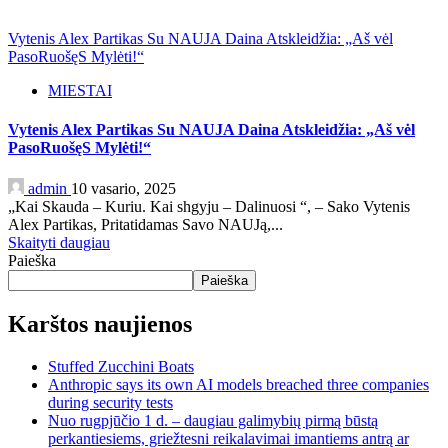
Vytenis Alex Partikas Su NAUJA Daina Atskleidžia: „Aš vėl
PasoRuošęS Mylėti!“
MIESTAI
Vytenis Alex Partikas Su NAUJA Daina Atskleidžia: „Aš vėl
PasoRuošęS Mylėti!“
admin
10 vasario, 2025
„Kai Skauda – Kuriu. Kai shgyju – Dalinuosi “, – Sako Vytenis
Alex Partikas, Pritatidamas Savo NAUJą,...
Skaityti daugiau
Paieška
Paieška
Karštos naujienos
Stuffed Zucchini Boats
Anthropic says its own AI models breached three companies
during security tests
Nuo rugpjūčio 1 d. – daugiau galimybių pirmą būstą
perkantiesiems, griežtesni reikalavimai imantiems antrą ar