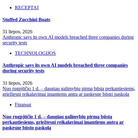
RECEPTAI
Stuffed Zucchini Boats
31 liepos, 2026
Anthropic says its own AI models breached three companies during
security tests
TECHNOLOGIJOS
Anthropic says its own AI models breached three companies
during security tests
31 liepos, 2026
Nuo rugpjūčio 1 d. – daugiau galimybių pirmą būstą perkantiesiems,
griežtesni reikalavimai imantiems antrą ar paskesnę būsto paskolą
Finansai
Nuo rugpjūčio 1 d. – daugiau galimybių pirmą būstą
perkantiesiems, griežtesni reikalavimai imantiems antrą ar
paskesnę būsto paskolą