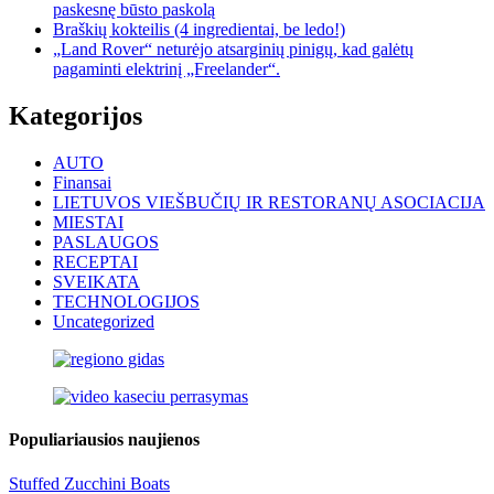
paskesnę būsto paskolą
Braškių kokteilis (4 ingredientai, be ledo!)
„Land Rover“ neturėjo atsarginių pinigų, kad galėtų
pagaminti elektrinį „Freelander“.
Kategorijos
AUTO
Finansai
LIETUVOS VIEŠBUČIŲ IR RESTORANŲ ASOCIACIJA
MIESTAI
PASLAUGOS
RECEPTAI
SVEIKATA
TECHNOLOGIJOS
Uncategorized
Populiariausios naujienos
Stuffed Zucchini Boats