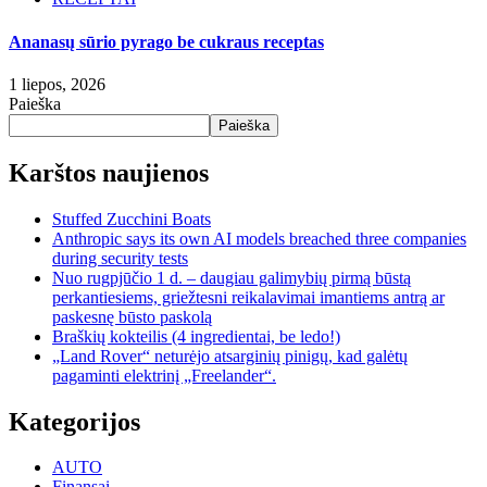
Ananasų sūrio pyrago be cukraus receptas
1 liepos, 2026
Paieška
Paieška
Karštos naujienos
Stuffed Zucchini Boats
Anthropic says its own AI models breached three companies
during security tests
Nuo rugpjūčio 1 d. – daugiau galimybių pirmą būstą
perkantiesiems, griežtesni reikalavimai imantiems antrą ar
paskesnę būsto paskolą
Braškių kokteilis (4 ingredientai, be ledo!)
„Land Rover“ neturėjo atsarginių pinigų, kad galėtų
pagaminti elektrinį „Freelander“.
Kategorijos
AUTO
Finansai