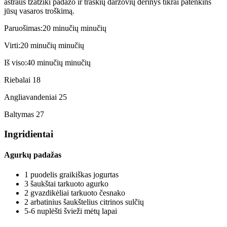
aštraus tzatziki padažo ir traškių daržovių derinys tikrai patenkins
jūsų vasaros troškimą.
Paruošimas:
20
minučių
minučių
Virti:
20
minučių
minučių
Iš viso:
40
minučių
minučių
Riebalai
18
Angliavandeniai
25
Baltymas
27
Ingridientai
Agurkų padažas
1
puodelis
graikiškas jogurtas
3
šaukštai
tarkuoto agurko
2
gvazdikėliai
tarkuoto česnako
2
arbatinius šaukštelius
citrinos sulčių
5-6
nuplėšti švieži mėtų lapai