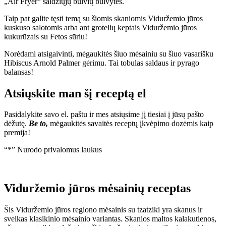
„Air Fryer“ saldžiųjų bulvių bulvytės.
Taip pat galite tęsti temą su šiomis skaniomis Viduržemio jūros
kuskuso salotomis arba ant grotelių keptais Viduržemio jūros
kukurūzais su Fetos sūriu!
Norėdami atsigaivinti, mėgaukitės šiuo mėsainiu su šiuo vasarišku
Hibiscus Arnold Palmer gėrimu. Tai tobulas saldaus ir pyrago
balansas!
Atsiųskite man šį receptą el
Pasidalykite savo el. paštu ir mes atsiųsime jį tiesiai į jūsų pašto
dėžutę.
Be to,
mėgaukitės savaitės receptų įkvėpimo dozėmis kaip
premija!
“
*
” Nurodo privalomus laukus
Viduržemio jūros mėsainių receptas
Šis Viduržemio jūros regiono mėsainis su tzatziki yra skanus ir
sveikas klasikinio mėsainio variantas. Skanios maltos kalakutienos,