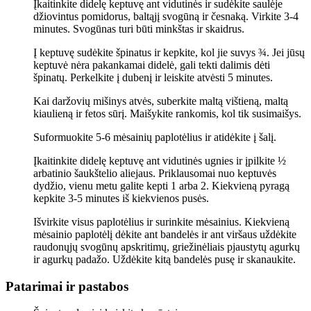
Įkaitinkite didelę keptuvę ant vidutinės ir sudėkite saulėje
džiovintus pomidorus, baltąjį svogūną ir česnaką. Virkite 3-4
minutes. Svogūnas turi būti minkštas ir skaidrus.
Į keptuvę sudėkite špinatus ir kepkite, kol jie suvys ¾. Jei jūsų
keptuvė nėra pakankamai didelė, gali tekti dalimis dėti
špinatų. Perkelkite į dubenį ir leiskite atvėsti 5 minutes.
Kai daržovių mišinys atvės, suberkite maltą vištieną, maltą
kiaulieną ir fetos sūrį. Maišykite rankomis, kol tik susimaišys.
Suformuokite 5-6 mėsainių paplotėlius ir atidėkite į šalį.
Įkaitinkite didelę keptuvę ant vidutinės ugnies ir įpilkite ½
arbatinio šaukštelio aliejaus. Priklausomai nuo keptuvės
dydžio, vienu metu galite kepti 1 arba 2. Kiekvieną pyragą
kepkite 3-5 minutes iš kiekvienos pusės.
Išvirkite visus paplotėlius ir surinkite mėsainius. Kiekvieną
mėsainio paplotėlį dėkite ant bandelės ir ant viršaus uždėkite
raudonųjų svogūnų apskritimų, griežinėliais pjaustytų agurkų
ir agurkų padažo. Uždėkite kitą bandelės pusę ir skanaukite.
Patarimai ir pastabos