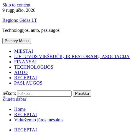
Skip to content
9 rugpjūčio, 2026
Regiono Gidas.LT
Technologijos, auto, paslaugos
Primary Menu
MIESTAI
LIETUVOS VIEŠBUČIŲ IR RESTORANŲ ASOCIACIJA
FINANSAI
TECHNOLOGIJOS
AUTO
RECEPTAI
PASLAUGOS
Ieškoti:
Žiūrėti dabar
Home
RECEPTAI
Viduržemio jūros mėsainis
RECEPTAI