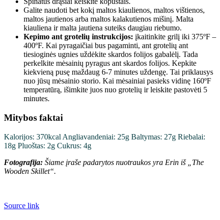
Špinatus drąsiai keiskite kopūstais.
Galite naudoti bet kokį maltos kiaulienos, maltos vištienos,
maltos jautienos arba maltos kalakutienos mišinį. Malta
kiauliena ir malta jautiena suteiks daugiau riebumo.
Kepimo ant grotelių instrukcijos:
įkaitinkite grilį iki 375ºF –
400ºF. Kai pyragaičiai bus pagaminti, ant grotelių ant
tiesioginės ugnies uždėkite skardos folijos gabalėlį. Tada
perkelkite mėsainių pyragus ant skardos folijos. Kepkite
kiekvieną pusę maždaug 6-7 minutes uždengę. Tai priklausys
nuo jūsų mėsainio storio. Kai mėsainiai pasieks vidinę 160ºF
temperatūrą, išimkite juos nuo grotelių ir leiskite pastovėti 5
minutes.
Mitybos faktai
Kalorijos:
370
kcal
Angliavandeniai:
25
g
Baltymas:
27
g
Riebalai:
18
g
Pluoštas:
2
g
Cukrus:
4
g
Fotografija:
Šiame įraše padarytos nuotraukos yra Erin iš „The
Wooden Skillet“.
Source link