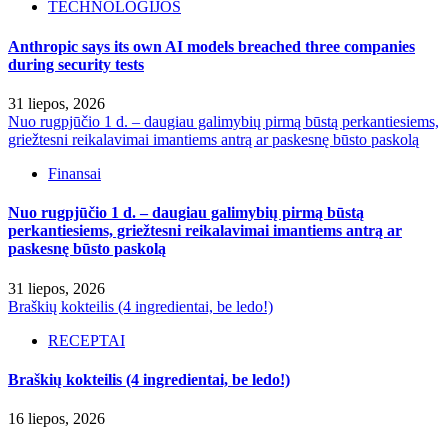
TECHNOLOGIJOS
Anthropic says its own AI models breached three companies
during security tests
31 liepos, 2026
Nuo rugpjūčio 1 d. – daugiau galimybių pirmą būstą perkantiesiems,
griežtesni reikalavimai imantiems antrą ar paskesnę būsto paskolą
Finansai
Nuo rugpjūčio 1 d. – daugiau galimybių pirmą būstą
perkantiesiems, griežtesni reikalavimai imantiems antrą ar
paskesnę būsto paskolą
31 liepos, 2026
Braškių kokteilis (4 ingredientai, be ledo!)
RECEPTAI
Braškių kokteilis (4 ingredientai, be ledo!)
16 liepos, 2026