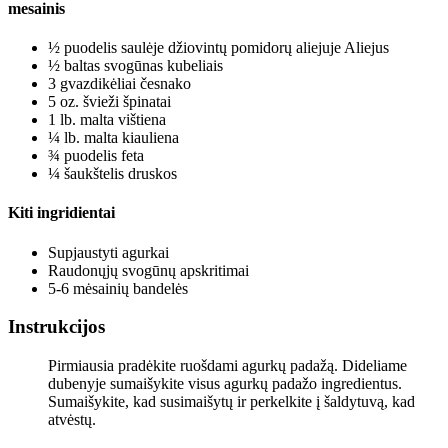
mesainis
½
puodelis
saulėje džiovintų pomidorų aliejuje
Aliejus
½
baltas svogūnas
kubeliais
3
gvazdikėliai
česnako
5
oz.
švieži špinatai
1
lb.
malta vištiena
¼
lb.
malta kiauliena
¾
puodelis
feta
¼
šaukštelis
druskos
Kiti ingridientai
Supjaustyti agurkai
Raudonųjų svogūnų apskritimai
5-6
mėsainių bandelės
Instrukcijos
Pirmiausia pradėkite ruošdami agurkų padažą. Dideliame
dubenyje sumaišykite visus agurkų padažo ingredientus.
Sumaišykite, kad susimaišytų ir perkelkite į šaldytuvą, kad
atvėstų.