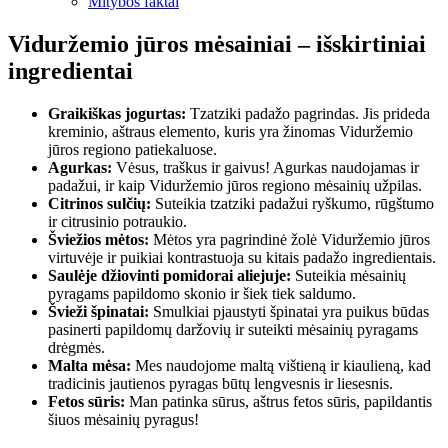
Mitybos faktai
Viduržemio jūros mėsainiai – išskirtiniai
ingredientai
Graikiškas jogurtas:
Tzatziki padažo pagrindas. Jis prideda
kreminio, aštraus elemento, kuris yra žinomas Viduržemio
jūros regiono patiekaluose.
Agurkas:
Vėsus, traškus ir gaivus! Agurkas naudojamas ir
padažui, ir kaip Viduržemio jūros regiono mėsainių užpilas.
Citrinos sulčių:
Suteikia tzatziki padažui ryškumo, rūgštumo
ir citrusinio potraukio.
Šviežios mėtos:
Mėtos yra pagrindinė žolė Viduržemio jūros
virtuvėje ir puikiai kontrastuoja su kitais padažo ingredientais.
Saulėje džiovinti pomidorai aliejuje:
Suteikia mėsainių
pyragams papildomo skonio ir šiek tiek saldumo.
Švieži špinatai:
Smulkiai pjaustyti špinatai yra puikus būdas
pasinerti papildomų daržovių ir suteikti mėsainių pyragams
drėgmės.
Malta mėsa:
Mes naudojome maltą vištieną ir kiaulieną, kad
tradicinis jautienos pyragas būtų lengvesnis ir liesesnis.
Fetos sūris:
Man patinka sūrus, aštrus fetos sūris, papildantis
šiuos mėsainių pyragus!