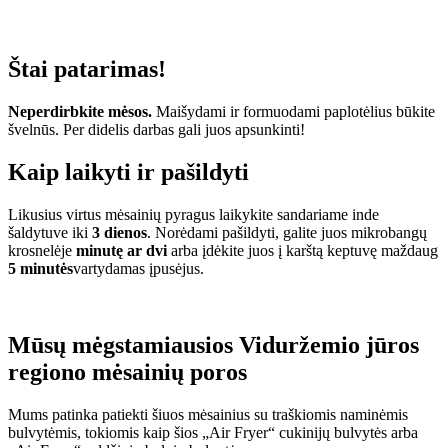
Štai patarimas!
Neperdirbkite mėsos.
Maišydami ir formuodami paplotėlius būkite
švelnūs. Per didelis darbas gali juos apsunkinti!
Kaip laikyti ir pašildyti
Likusius virtus mėsainių pyragus laikykite sandariame inde
šaldytuve iki
3 dienos
. Norėdami pašildyti, galite juos mikrobangų
krosnelėje
minutę ar dvi
arba įdėkite juos į karštą keptuvę maždaug
5 minutės
vartydamas įpusėjus.
Mūsų mėgstamiausios Viduržemio jūros
regiono mėsainių poros
Mums patinka patiekti šiuos mėsainius su traškiomis naminėmis
bulvytėmis, tokiomis kaip šios „Air Fryer“ cukinijų bulvytės arba