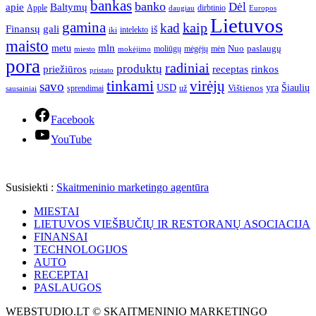
bankas
banko
Dėl
apie
Baltymų
Apple
dirbtinio
daugiau
Europos
Lietuvos
gamina
kaip
kad
Finansų
gali
iš
intelekto
iki
maisto
mln
metu
paslaugų
moliūgų
mėgėjų
mėn
Nuo
miesto
mokėjimo
pora
radiniai
produktų
receptas
priežiūros
rinkos
pristato
tinkami
virėjų
savo
yra
USD
Šiaulių
sprendimai
už
Vištienos
sausainiai
Facebook
YouTube
Susisiekti :
Skaitmeninio marketingo agentūra
MIESTAI
LIETUVOS VIEŠBUČIŲ IR RESTORANŲ ASOCIACIJA
FINANSAI
TECHNOLOGIJOS
AUTO
RECEPTAI
PASLAUGOS
WEBSTUDIO.LT © SKAITMENINIO MARKETINGO