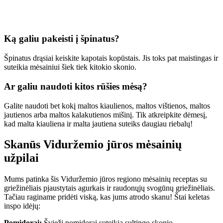
Ką galiu pakeisti į špinatus?
Špinatus drąsiai keiskite kapotais kopūstais. Jis toks pat maistingas ir
suteikia mėsainiui šiek tiek kitokio skonio.
Ar galiu naudoti kitos rūšies mėsą?
Galite naudoti bet kokį maltos kiaulienos, maltos vištienos, maltos
jautienos arba maltos kalakutienos mišinį. Tik atkreipkite dėmesį,
kad malta kiauliena ir malta jautiena suteiks daugiau riebalų!
Skanūs Viduržemio jūros mėsainių
užpilai
Mums patinka šis Viduržemio jūros regiono mėsainių receptas su
griežinėliais pjaustytais agurkais ir raudonųjų svogūnų griežinėliais.
Tačiau raginame pridėti viską, kas jums atrodo skanu! Štai keletas
inspo idėjų:
Pomidorai:
Švieži pomidorai suteikia sultingo skonio.