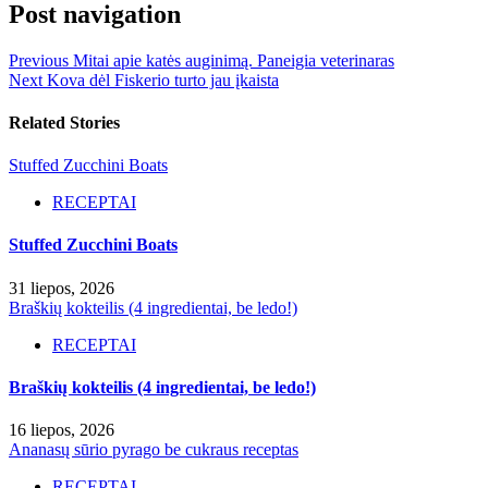
Post navigation
Previous
Mitai apie katės auginimą. Paneigia veterinaras
Next
Kova dėl Fiskerio turto jau įkaista
Related Stories
Stuffed Zucchini Boats
RECEPTAI
Stuffed Zucchini Boats
31 liepos, 2026
Braškių kokteilis (4 ingredientai, be ledo!)
RECEPTAI
Braškių kokteilis (4 ingredientai, be ledo!)
16 liepos, 2026
Ananasų sūrio pyrago be cukraus receptas
RECEPTAI