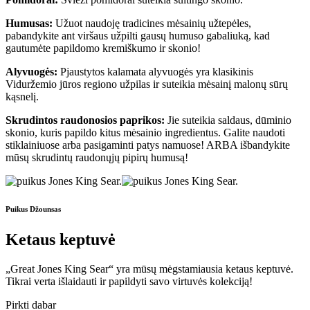
Humusas:
Užuot naudoję tradicines mėsainių užtepėles,
pabandykite ant viršaus užpilti gausų humuso gabaliuką, kad
gautumėte papildomo kremiškumo ir skonio!
Alyvuogės:
Pjaustytos kalamata alyvuogės yra klasikinis
Viduržemio jūros regiono užpilas ir suteikia mėsainį malonų sūrų
kąsnelį.
Skrudintos raudonosios paprikos:
Jie suteikia saldaus, dūminio
skonio, kuris papildo kitus mėsainio ingredientus. Galite naudoti
stiklainiuose arba pasigaminti patys namuose! ARBA išbandykite
mūsų skrudintų raudonųjų pipirų humusą!
Puikus Džounsas
Ketaus keptuvė
„Great Jones King Sear“ yra mūsų mėgstamiausia ketaus keptuvė.
Tikrai verta išlaidauti ir papildyti savo virtuvės kolekciją!
Pirkti dabar