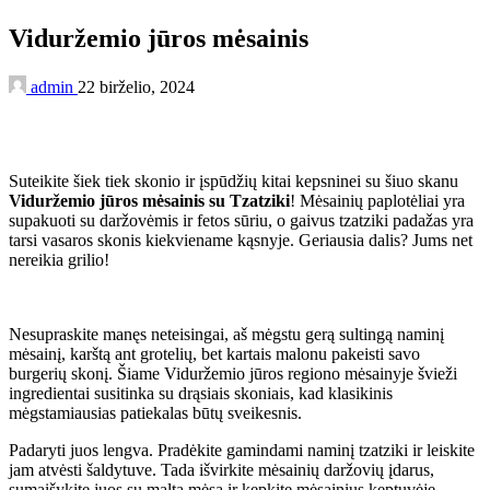
Viduržemio jūros mėsainis
admin
22 birželio, 2024
Suteikite šiek tiek skonio ir įspūdžių kitai kepsninei su šiuo skanu
Viduržemio jūros mėsainis su Tzatziki
! Mėsainių paplotėliai yra
supakuoti su daržovėmis ir fetos sūriu, o gaivus tzatziki padažas yra
tarsi vasaros skonis kiekviename kąsnyje. Geriausia dalis? Jums net
nereikia grilio!
Nesupraskite manęs neteisingai, aš mėgstu gerą sultingą naminį
mėsainį, karštą ant grotelių, bet kartais malonu pakeisti savo
burgerių skonį. Šiame Viduržemio jūros regiono mėsainyje švieži
ingredientai susitinka su drąsiais skoniais, kad klasikinis
mėgstamiausias patiekalas būtų sveikesnis.
Padaryti juos lengva. Pradėkite gamindami naminį tzatziki ir leiskite
jam atvėsti šaldytuve. Tada išvirkite mėsainių daržovių įdarus,
sumaišykite juos su malta mėsa ir kepkite mėsainius keptuvėje.