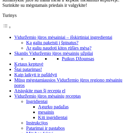
Surinkite su mėgstamais priedais ir valgykite!
Turinys
Viduržemio jūros mėsainiai – išskirtiniai ingredientai
Ką galiu pakeisti į špinatus?
Ar galiu naudoti kitos rūšies mėsą?
Skanūs Viduržemio jūros mėsainių užpilai
Puikus Džounsas
Ketaus keptuvė
Štai patarimas!
Kaip laikyti ir pašildyti
Mūsų mėgstamiausios Viduržemio jūros regiono mėsainių
poros
Atsiųskite man šį receptą el
Viduržemio jūros mėsainių receptas
Ingridientai
Agurkų padažas
mesainis
Kiti ingridientai
Instrukcijos
Patarimai ir pastabos