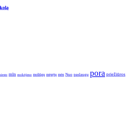
skolą
pora
mln
priežiūros
paslaugų
moliūgų
mėgėjų
mėn
Nuo
iesto
mokėjimo