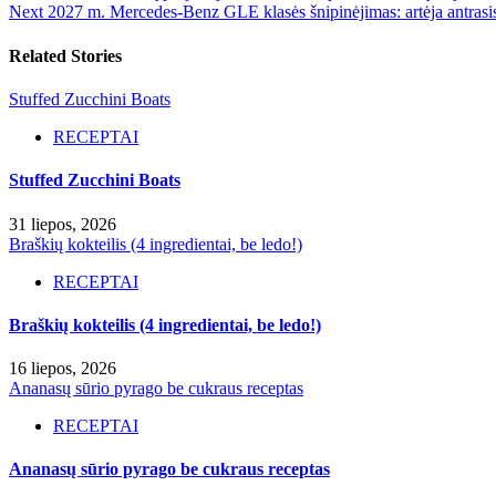
Next
2027 m. Mercedes-Benz GLE klasės šnipinėjimas: artėja antrasis
Related Stories
Stuffed Zucchini Boats
RECEPTAI
Stuffed Zucchini Boats
31 liepos, 2026
Braškių kokteilis (4 ingredientai, be ledo!)
RECEPTAI
Braškių kokteilis (4 ingredientai, be ledo!)
16 liepos, 2026
Ananasų sūrio pyrago be cukraus receptas
RECEPTAI
Ananasų sūrio pyrago be cukraus receptas