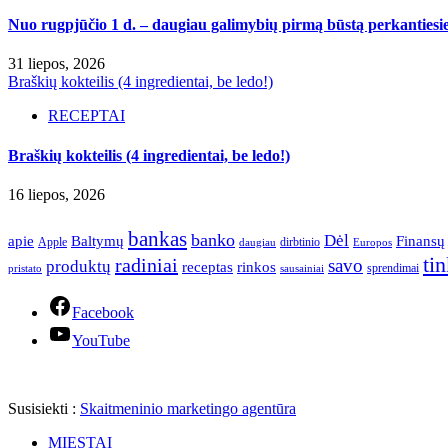
Nuo rugpjūčio 1 d. – daugiau galimybių pirmą būstą perkantiesie
31 liepos, 2026
Braškių kokteilis (4 ingredientai, be ledo!)
RECEPTAI
Braškių kokteilis (4 ingredientai, be ledo!)
16 liepos, 2026
bankas
banko
Dėl
apie
Finansų
Baltymų
Apple
dirbtinio
daugiau
Europos
ti
radiniai
savo
produktų
receptas
rinkos
sprendimai
pristato
sausainiai
Facebook
YouTube
Susisiekti :
Skaitmeninio marketingo agentūra
MIESTAI