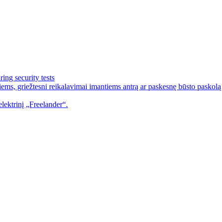
ing security tests
ems, griežtesni reikalavimai imantiems antrą ar paskesnę būsto paskolą
lektrinį „Freelander“.