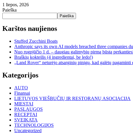
1 liepos, 2026
Paieška
Paieška
Karštos naujienos
Stuffed Zucchini Boats
Anthropic says its own AI models breached three companies dur
Nuo rugpjūčio 1 d. – daugiau galimybių pirmą būstą perkantiesi
Braškių kokteilis (4 ingredientai, be ledo!)
„Land Rover“ neturėjo atsarginių pinigų, kad galėtų pagaminti e
Kategorijos
AUTO
Finansai
LIETUVOS VIEŠBUČIŲ IR RESTORANŲ ASOCIACIJA
MIESTAI
PASLAUGOS
RECEPTAI
SVEIKATA
TECHNOLOGIJOS
Uncategorized