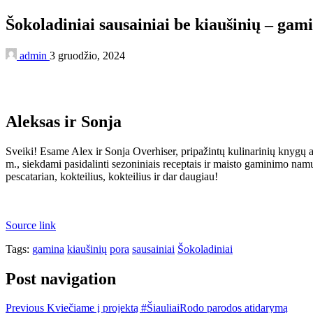
Šokoladiniai sausainiai be kiaušinių – gam
admin
3 gruodžio, 2024
Aleksas ir Sonja
Sveiki! Esame Alex ir Sonja Overhiser, pripažintų kulinarinių knygų 
m., siekdami pasidalinti sezoniniais receptais ir maisto gaminimo nam
pescatarian, kokteilius, kokteilius ir dar daugiau!
Source link
Tags:
gamina
kiaušinių
pora
sausainiai
Šokoladiniai
Post navigation
Previous
Kviečiame į projektą #ŠiauliaiRodo parodos atidarymą