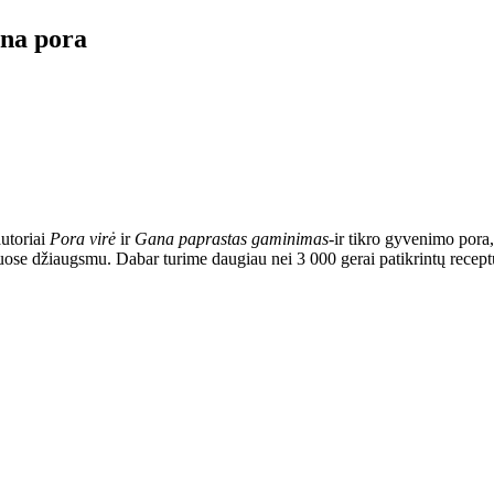
ina pora
autoriai
Pora virė
ir
Gana paprastas gaminimas
-ir tikro gyvenimo por
uose džiaugsmu. Dabar turime daugiau nei 3 000 gerai patikrintų receptų