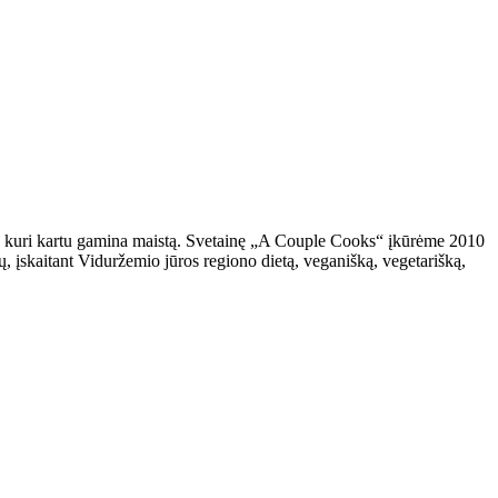
a, kuri kartu gamina maistą. Svetainę „A Couple Cooks“ įkūrėme 2010
, įskaitant Viduržemio jūros regiono dietą, veganišką, vegetarišką,