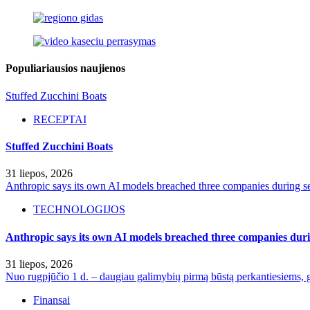
Populiariausios naujienos
Stuffed Zucchini Boats
RECEPTAI
Stuffed Zucchini Boats
31 liepos, 2026
Anthropic says its own AI models breached three companies during sec
TECHNOLOGIJOS
Anthropic says its own AI models breached three companies durin
31 liepos, 2026
Nuo rugpjūčio 1 d. – daugiau galimybių pirmą būstą perkantiesiems, g
Finansai