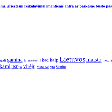
ms, griežtesni reikalavimai imantiems antrą ar paskesnę būsto pa
Lietuvos
maisto
gamina
kaip
kad
gali
iš
metu
intelekto
m
iki
nkami
virėjų
yra
USD
Šiaulių
už
Vištienos