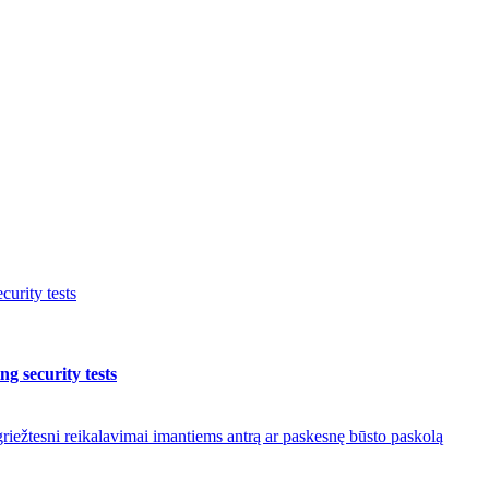
urity tests
g security tests
riežtesni reikalavimai imantiems antrą ar paskesnę būsto paskolą