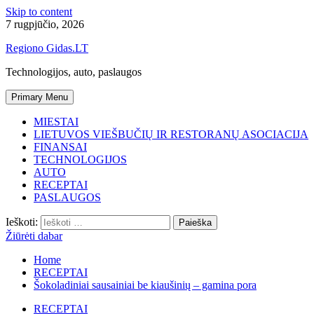
Skip to content
7 rugpjūčio, 2026
Regiono Gidas.LT
Technologijos, auto, paslaugos
Primary Menu
MIESTAI
LIETUVOS VIEŠBUČIŲ IR RESTORANŲ ASOCIACIJA
FINANSAI
TECHNOLOGIJOS
AUTO
RECEPTAI
PASLAUGOS
Ieškoti:
Žiūrėti dabar
Home
RECEPTAI
Šokoladiniai sausainiai be kiaušinių – gamina pora
RECEPTAI