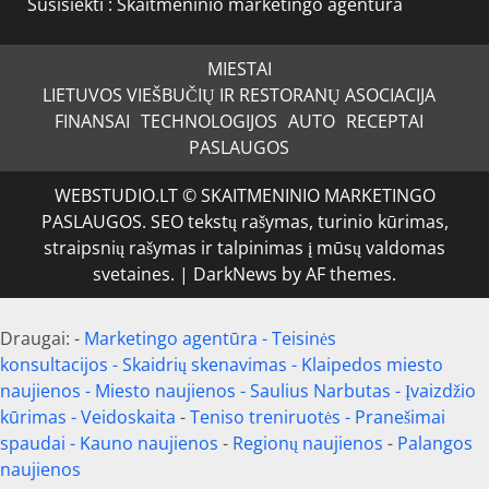
Susisiekti :
Skaitmeninio marketingo agentūra
MIESTAI
LIETUVOS VIEŠBUČIŲ IR RESTORANŲ ASOCIACIJA
FINANSAI
TECHNOLOGIJOS
AUTO
RECEPTAI
PASLAUGOS
WEBSTUDIO.LT © SKAITMENINIO MARKETINGO
PASLAUGOS. SEO tekstų rašymas, turinio kūrimas,
straipsnių rašymas ir talpinimas į mūsų valdomas
svetaines.
|
DarkNews
by AF themes.
Draugai: -
Marketingo agentūra
-
Teisinės
konsultacijos
-
Skaidrių skenavimas
-
Klaipedos miesto
naujienos
-
Miesto naujienos
-
Saulius Narbutas
-
Įvaizdžio
kūrimas
-
Veidoskaita
-
Teniso treniruotės
- Pranešimai
spaudai -
Kauno naujienos
-
Regionų naujienos
-
Palangos
naujienos