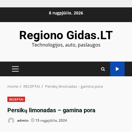
Skip
8 rugpjūčio, 2026
to
content
Regiono Gidas.LT
Technologijos, auto, paslaugos
PRIMARY
MENU
Home
RECEPTAI
Persikų limonadas – gamina pora
RECEPTAI
Persikų limonadas – gamina pora
admin
15 rugpjūčio, 2024