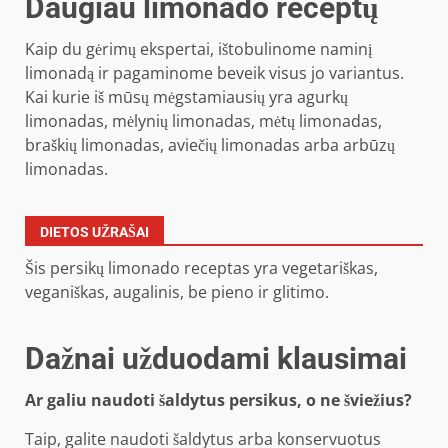
Daugiau limonado receptų
Kaip du gėrimų ekspertai, ištobulinome naminį
limonadą ir pagaminome beveik visus jo variantus.
Kai kurie iš mūsų mėgstamiausių yra agurkų
limonadas, mėlynių limonadas, mėtų limonadas,
braškių limonadas, aviečių limonadas arba arbūzų
limonadas.
DIETOS UŽRAŠAI
Šis persikų limonado receptas yra vegetariškas,
veganiškas, augalinis, be pieno ir glitimo.
Dažnai užduodami klausimai
Ar galiu naudoti šaldytus persikus, o ne šviežius?
Taip, galite naudoti šaldytus arba konservuotus