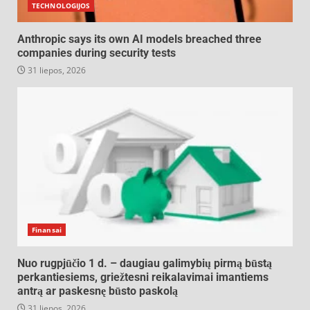
TECHNOLOGIJOS
Anthropic says its own AI models breached three
companies during security tests
31 liepos, 2026
Finansai
Nuo rugpjūčio 1 d. – daugiau galimybių pirmą būstą
perkantiesiems, griežtesni reikalavimai imantiems
antrą ar paskesnę būsto paskolą
31 liepos, 2026