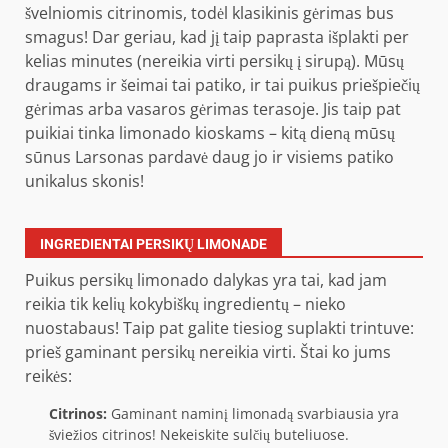
švelniomis citrinomis, todėl klasikinis gėrimas bus
smagus! Dar geriau, kad jį taip paprasta išplakti per
kelias minutes (nereikia virti persikų į sirupą). Mūsų
draugams ir šeimai tai patiko, ir tai puikus priešpiečių
gėrimas arba vasaros gėrimas terasoje. Jis taip pat
puikiai tinka limonado kioskams – kitą dieną mūsų
sūnus Larsonas pardavė daug jo ir visiems patiko
unikalus skonis!
INGREDIENTAI PERSIKŲ LIMONADE
Puikus persikų limonado dalykas yra tai, kad jam
reikia tik kelių kokybiškų ingredientų – nieko
nuostabaus! Taip pat galite tiesiog suplakti trintuve:
prieš gaminant persikų nereikia virti. Štai ko jums
reikės:
Citrinos:
Gaminant naminį limonadą svarbiausia yra
šviežios citrinos! Nekeiskite sulčių buteliuose.