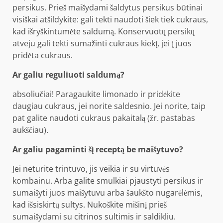
persikus. Prieš maišydami šaldytus persikus būtinai
visiškai atšildykite: gali tekti naudoti šiek tiek cukraus,
kad išryškintumėte saldumą. Konservuotų persikų
atveju gali tekti sumažinti cukraus kiekį, jei į juos
pridėta cukraus.
Ar galiu reguliuoti saldumą?
absoliučiai! Paragaukite limonado ir pridėkite
daugiau cukraus, jei norite saldesnio. Jei norite, taip
pat galite naudoti cukraus pakaitalą (žr. pastabas
aukščiau).
Ar galiu pagaminti šį receptą be maišytuvo?
Jei neturite trintuvo, jis veikia ir su virtuvės
kombainu. Arba galite smulkiai pjaustyti persikus ir
sumaišyti juos maišytuvu arba šaukšto nugarėlėmis,
kad išsiskirtų sultys. Nukoškite mišinį prieš
sumaišydami su citrinos sultimis ir saldikliu.