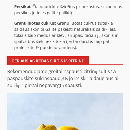
Persikai:
Čia naudokite šviežius prinokusius, sezoninius
persikus (odeles galite palikti).
Granuliuotas cukrus:
Granuliuotas cukrus suteikia
saldaus skonio! Galite pakeisti natūraliais saldikliais,
tokiais kaip medus ar klevų sirupas, tačiau jų skonis ir
spalva bus šiek tiek kitokia (jei tai darote, taip pat
praleiskite ½ puodelio vandens).
GERIAUSIAS BŪDAS SULTIS IŠ CITRINŲ
Rekomenduojame greitai išspausti citrinų sultis? A
paspauskite sulčiaspaudę! Iš jo išsiskiria daugiausiai
sulčių ir pirštai nepavargtų spausti.