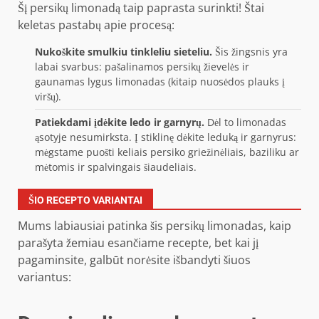
Šį persikų limonadą taip paprasta surinkti! Štai
keletas pastabų apie procesą:
Nukoškite smulkiu tinkleliu sieteliu.
Šis žingsnis yra
labai svarbus: pašalinamos persikų žievelės ir
gaunamas lygus limonadas (kitaip nuosėdos plauks į
viršų).
Patiekdami įdėkite ledo ir garnyrų.
Dėl to limonadas
ąsotyje nesumirksta. Į stiklinę dėkite leduką ir garnyrus:
mėgstame puošti keliais persiko griežinėliais, baziliku ar
mėtomis ir spalvingais šiaudeliais.
ŠIO RECEPTO VARIANTAI
Mums labiausiai patinka šis persikų limonadas, kaip
parašyta žemiau esančiame recepte, bet kai jį
pagaminsite, galbūt norėsite išbandyti šiuos
variantus: