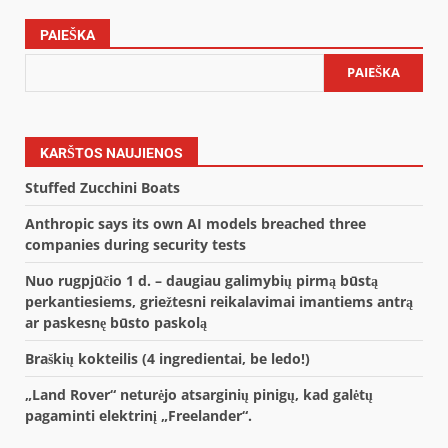
PAIEŠKA
PAIEŠKA
KARŠTOS NAUJIENOS
Stuffed Zucchini Boats
Anthropic says its own AI models breached three
companies during security tests
Nuo rugpjūčio 1 d. – daugiau galimybių pirmą būstą
perkantiesiems, griežtesni reikalavimai imantiems antrą
ar paskesnę būsto paskolą
Braškių kokteilis (4 ingredientai, be ledo!)
„Land Rover“ neturėjo atsarginių pinigų, kad galėtų
pagaminti elektrinį „Freelander“.