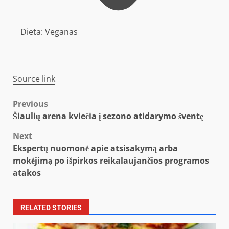
Dieta:
Veganas
Source link
Post
Previous
Šiaulių arena kviečia į sezono atidarymo šventę
navigation
Next
Ekspertų nuomonė apie atsisakymą arba
mokėjimą po išpirkos reikalaujančios programos
atakos
RELATED STORIES