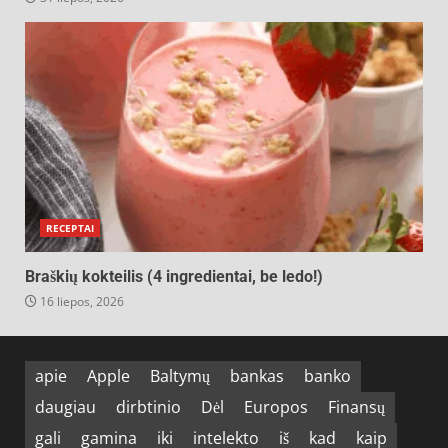
RECEPTAI
Braškių kokteilis (4 ingredientai, be ledo!)
16 liepos, 2026
apie
Apple
Baltymų
bankas
banko
daugiau
dirbtinio
Dėl
Europos
Finansų
gali
gamina
iki
intelekto
iš
kad
kaip