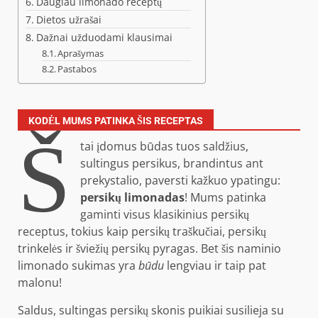
Daugiau limonado receptų
Dietos užrašai
Dažnai užduodami klausimai
Aprašymas
Pastabos
Š
KODĖL MUMS PATINKA ŠIS RECEPTAS
tai įdomus būdas tuos saldžius,
sultingus persikus, brandintus ant
prekystalio, paversti kažkuo ypatingu:
persikų limonadas
! Mums patinka
gaminti visus klasikinius persikų
receptus, tokius kaip persikų traškučiai, persikų
trinkelės ir šviežių persikų pyragas. Bet šis naminio
limonado sukimas yra
būdu
lengviau ir taip pat
malonu!
Saldus, sultingas persikų skonis puikiai susilieja su