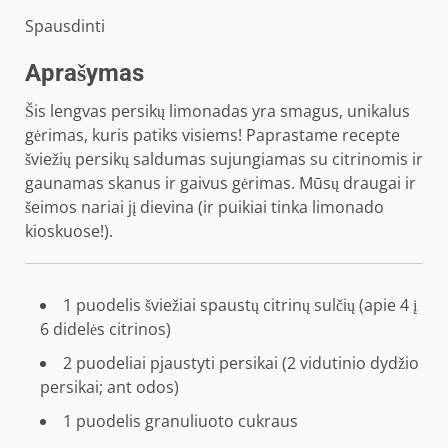
Spausdinti
Aprašymas
Šis lengvas persikų limonadas yra smagus, unikalus
gėrimas, kuris patiks visiems! Paprastame recepte
šviežių persikų saldumas sujungiamas su citrinomis ir
gaunamas skanus ir gaivus gėrimas. Mūsų draugai ir
šeimos nariai jį dievina (ir puikiai tinka limonado
kioskuose!).
1 puodelis
šviežiai spaustų citrinų sulčių (apie
4
į
6
didelės citrinos)
2 puodeliai
pjaustyti persikai (
2
vidutinio dydžio
persikai; ant odos)
1 puodelis
granuliuoto cukraus