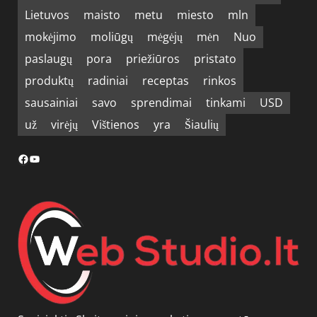
Lietuvos
maisto
metu
miesto
mln
mokėjimo
moliūgų
mėgėjų
mėn
Nuo
paslaugų
pora
priežiūros
pristato
produktų
radiniai
receptas
rinkos
sausainiai
savo
sprendimai
tinkami
USD
už
virėjų
Vištienos
yra
Šiaulių
Facebook
YouTube