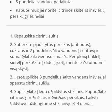
5 puodeliai
vanduo, padalintas
Papuošimui: jei norite, citrinos skiltelės ir šviežių
persikų griežinėliai
Išspauskite citrinų sultis.
Suberkite pjaustytus persikus (ant odos),
cukraus ir 2 puodelius šilto vandens į trintuvą ir
sumaišykite iki vientisos masės. Per ploną tinklelį
sietelį perkoškite į didelį ąsotį, mentele išstumdami
visą skystį.
Į ąsotį įpilkite 3 puodelius šalto vandens ir šviežiai
spaustų citrinų sulčių.
Supilstykite į ledu užpildytas stiklines. Papuoškite
citrinos griežinėliais ir šviežiais persikais. Laikyti
šaldytuve uždengtame stiklainyje 3–4 dienas.