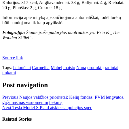
Kalorijos:
317
kcal
,
Angliavandeniai:
33
g
,
Baltymai:
4
g
,
Riebalai:
20
g
,
Pluoštas:
2
g
,
Cukrus:
18
g
Informacija apie mitybą apskaičiuojama automatiškai, todėl turėtų
būti naudojama tik kaip apytikslė.
Fotografija:
Šiame įraše padarytos nuotraukos yra Erin iš „The
Wooden Skillet“.
Source link
Tags:
batonėliai
Carmelita
Mabel
maisto
Nana
produktų
radiniai
tinkami
Post navigation
Previous
Naujos valdžios prioritetai: Kelių fondas, PVM lengvatos,
grįžimas pas visuomeninį tiekimą
Next
Tesla Model S Plaid atskleista policijos spec
Related Stories