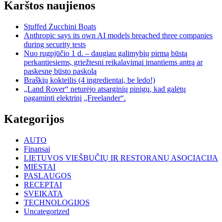
Karštos naujienos
Stuffed Zucchini Boats
Anthropic says its own AI models breached three companies
during security tests
Nuo rugpjūčio 1 d. – daugiau galimybių pirmą būstą
perkantiesiems, griežtesni reikalavimai imantiems antrą ar
paskesnę būsto paskolą
Braškių kokteilis (4 ingredientai, be ledo!)
„Land Rover“ neturėjo atsarginių pinigų, kad galėtų
pagaminti elektrinį „Freelander“.
Kategorijos
AUTO
Finansai
LIETUVOS VIEŠBUČIŲ IR RESTORANŲ ASOCIACIJA
MIESTAI
PASLAUGOS
RECEPTAI
SVEIKATA
TECHNOLOGIJOS
Uncategorized