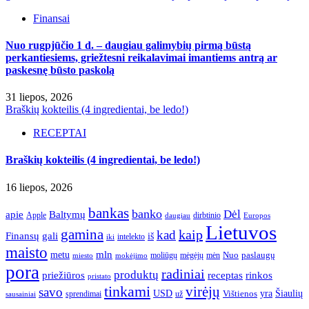
Finansai
Nuo rugpjūčio 1 d. – daugiau galimybių pirmą būstą
perkantiesiems, griežtesni reikalavimai imantiems antrą ar
paskesnę būsto paskolą
31 liepos, 2026
Braškių kokteilis (4 ingredientai, be ledo!)
RECEPTAI
Braškių kokteilis (4 ingredientai, be ledo!)
16 liepos, 2026
bankas
banko
Dėl
apie
Baltymų
Apple
dirbtinio
daugiau
Europos
Lietuvos
gamina
kaip
kad
Finansų
gali
iš
intelekto
iki
maisto
mln
metu
paslaugų
moliūgų
mėgėjų
mėn
Nuo
miesto
mokėjimo
pora
radiniai
produktų
receptas
priežiūros
rinkos
pristato
tinkami
virėjų
savo
yra
USD
Šiaulių
sprendimai
už
Vištienos
sausainiai