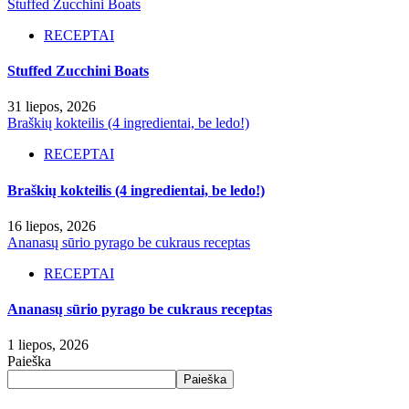
Stuffed Zucchini Boats
RECEPTAI
Stuffed Zucchini Boats
31 liepos, 2026
Braškių kokteilis (4 ingredientai, be ledo!)
RECEPTAI
Braškių kokteilis (4 ingredientai, be ledo!)
16 liepos, 2026
Ananasų sūrio pyrago be cukraus receptas
RECEPTAI
Ananasų sūrio pyrago be cukraus receptas
1 liepos, 2026
Paieška
Paieška