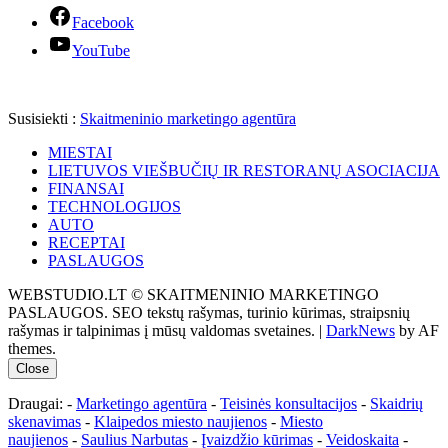
Facebook
YouTube
Susisiekti :
Skaitmeninio marketingo agentūra
MIESTAI
LIETUVOS VIEŠBUČIŲ IR RESTORANŲ ASOCIACIJA
FINANSAI
TECHNOLOGIJOS
AUTO
RECEPTAI
PASLAUGOS
WEBSTUDIO.LT © SKAITMENINIO MARKETINGO
PASLAUGOS. SEO tekstų rašymas, turinio kūrimas, straipsnių
rašymas ir talpinimas į mūsų valdomas svetaines.
|
DarkNews
by AF
themes.
Close
Draugai: -
Marketingo agentūra
-
Teisinės konsultacijos
-
Skaidrių
skenavimas
-
Klaipedos miesto naujienos
-
Miesto
naujienos
-
Saulius Narbutas
-
Įvaizdžio kūrimas
-
Veidoskaita
-