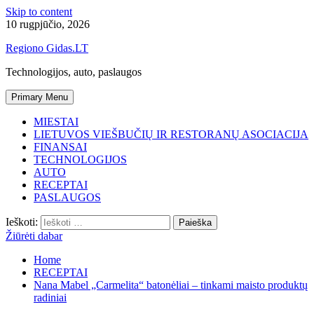
Skip to content
10 rugpjūčio, 2026
Regiono Gidas.LT
Technologijos, auto, paslaugos
Primary Menu
MIESTAI
LIETUVOS VIEŠBUČIŲ IR RESTORANŲ ASOCIACIJA
FINANSAI
TECHNOLOGIJOS
AUTO
RECEPTAI
PASLAUGOS
Ieškoti:
Žiūrėti dabar
Home
RECEPTAI
Nana Mabel „Carmelita“ batonėliai – tinkami maisto produktų
radiniai