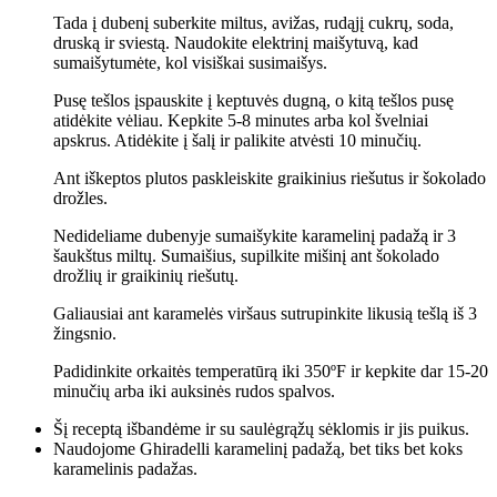
Tada į dubenį suberkite miltus, avižas, rudąjį cukrų, soda,
druską ir sviestą. Naudokite elektrinį maišytuvą, kad
sumaišytumėte, kol visiškai susimaišys.
Pusę tešlos įspauskite į keptuvės dugną, o kitą tešlos pusę
atidėkite vėliau. Kepkite 5-8 minutes arba kol švelniai
apskrus. Atidėkite į šalį ir palikite atvėsti 10 minučių.
Ant iškeptos plutos paskleiskite graikinius riešutus ir šokolado
drožles.
Nedideliame dubenyje sumaišykite karamelinį padažą ir 3
šaukštus miltų. Sumaišius, supilkite mišinį ant šokolado
drožlių ir graikinių riešutų.
Galiausiai ant karamelės viršaus sutrupinkite likusią tešlą iš 3
žingsnio.
Padidinkite orkaitės temperatūrą iki 350ºF ir kepkite dar 15-20
minučių arba iki auksinės rudos spalvos.
Šį receptą išbandėme ir su saulėgrąžų sėklomis ir jis puikus.
Naudojome Ghiradelli karamelinį padažą, bet tiks bet koks
karamelinis padažas.