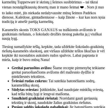
karmelitų Tupperware ir skristų į šeimos susibūrimus – tai tikrai
vienas nostalgiškiausių desertų man ir mano šeimai ❤️ . Nors ji nuo
to laiko mirė, jūs niekada nedalyvausite mūsų šeimos Padėkos
dienose, Kalėdose, gimtadieniuose – kaip žinote – kur kas nors tęsia
tradiciją ir atnešė partiją karmelitų.
Karamelės skonis TOKS GANAUS su traškiomis avižomis ir
graikiniais riešutais, o šokolado drožlės tiesiog pakelia ją į visiškai
naują lygį.
Tiesiog sumaišykite tešlą, kepkite, tada uždėkite šokolado-graikinių
riešutų-karamelės sluoksnį, ant viršaus uždėkite tešlos likučius ir vėl
kepkite iki nuostabios auksinės rudos spalvos. Labai paprasta ir
miela, kaip ir buvo mūsų Nana!
Greitai paruoštos avižos:
Šiame recepte pirmenybę teikiame
greitai paruošiančioms avižoms dėl mažesnio dydžio ir
minkštesnės tekstūros.
Šviesiai rudas cukrus:
Tai suteikia batonėliams sodrų,
karamelišką skonį.
Sūdytas sviestas:
Įsitikinkite, kad naudojate minkštą sviestą,
kad tešla būtų lygi ir lengvai maišoma.
Smulkinti graikiniai riešutai:
Norėdami gauti geriausią
tekstūrą ir skonį, naudokite žalius graikinius riešutus.
Pusiau saldūs šokolado gabaliukai:
Jie batonėliams suteikia