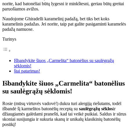
norite, kad batonėliai būtų lygesni ir minkštesni, geriau būtų greitai
paruošiamos avižos.
Naudojome Ghiradelli karamelinį padažą, bet tiks bet koks
karamelinis padažas. Jei norite, taip pat galite pasigaminti karamelės
padažą namuose.
Turinys
Išbandykite šiuos „Carmelita“ batonėlius su saulėgrąžų
sėklomis!
štai patarimas!
Išbandykite šiuos „Carmelita“ batonėlius
su saulėgrąžų sėklomis!
Rosie (mūsų virtuvės vadovė!) dukra turi alergiją riešutams, todėl
išbandė šį karmelitos batonėlių receptą su
saulėgrąžų sėklos
ir
džiaugiamės galėdami pranešti, kad tai veikė puikiai. Saldus ir sūrus
skoniai susijungia ir sukuria skanų ir unikalų klasikinių batonėlių
posūkį!