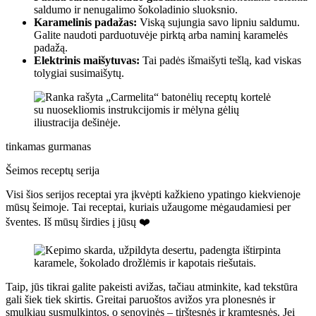
saldumo ir nenugalimo šokoladinio sluoksnio.
Karamelinis padažas:
Viską sujungia savo lipniu saldumu.
Galite naudoti parduotuvėje pirktą arba naminį karamelės
padažą.
Elektrinis maišytuvas:
Tai padės išmaišyti tešlą, kad viskas
tolygiai susimaišytų.
tinkamas gurmanas
Šeimos receptų serija
Visi šios serijos receptai yra įkvėpti kažkieno ypatingo kiekvienoje
mūsų šeimoje. Tai receptai, kuriais užaugome mėgaudamiesi per
šventes. Iš mūsų širdies į jūsų ❤️
Taip, jūs tikrai galite pakeisti avižas, tačiau atminkite, kad tekstūra
gali šiek tiek skirtis. Greitai paruoštos avižos yra plonesnės ir
smulkiau susmulkintos, o senovinės – tirštesnės ir kramtesnės. Jei