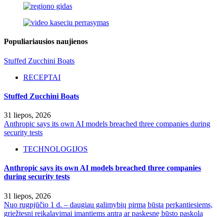
Populiariausios naujienos
Stuffed Zucchini Boats
RECEPTAI
Stuffed Zucchini Boats
31 liepos, 2026
Anthropic says its own AI models breached three companies during
security tests
TECHNOLOGIJOS
Anthropic says its own AI models breached three companies
during security tests
31 liepos, 2026
Nuo rugpjūčio 1 d. – daugiau galimybių pirmą būstą perkantiesiems,
griežtesni reikalavimai imantiems antrą ar paskesnę būsto paskolą