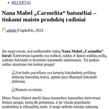
RECEPTAI
Nana Mabel „Carmelita“ batonėliai –
tinkami maisto produktų radiniai
admin
9 lapkričio, 2024
Jūs negyvenote, kol neišbandėte mūsų
Nana Mabel „Carmelita“
barai
! Kiekvienas kąsnelis yra traškus, saldus ir lipnus traškių avižų,
sodraus šokolado ir kreminės karamelės malonumas. Tai puikus
saldus skanėstas bet kokiai progai!
Mano Nana Mabel atnešė šiuos karmelitos batonėlius kiekvienai
šeimos progai, kurią tik prisimenu, ir jie visada populiarūs
susibūrimų ir užkandžių metu. Ji netgi nešiotis tobulai sukrautų