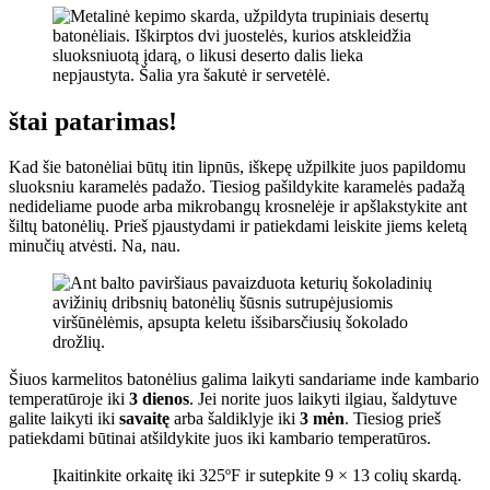
štai patarimas!
Kad šie batonėliai būtų itin lipnūs, iškepę užpilkite juos papildomu
sluoksniu karamelės padažo. Tiesiog pašildykite karamelės padažą
nedideliame puode arba mikrobangų krosnelėje ir apšlakstykite ant
šiltų batonėlių. Prieš pjaustydami ir patiekdami leiskite jiems keletą
minučių atvėsti. Na, nau.
Šiuos karmelitos batonėlius galima laikyti sandariame inde kambario
temperatūroje iki
3 dienos
. Jei norite juos laikyti ilgiau, šaldytuve
galite laikyti iki
savaitę
arba šaldiklyje iki
3 mėn
. Tiesiog prieš
patiekdami būtinai atšildykite juos iki kambario temperatūros.
Įkaitinkite orkaitę iki 325ºF ir sutepkite 9 × 13 colių skardą.