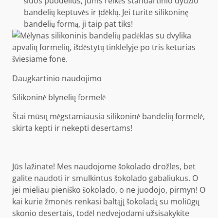
šiuos puodelius, jums reikės standartinio dydžio
bandelių keptuvės ir įdėklų. Jei turite silikoninę
bandelių formą, ji taip pat tiks!
Daugkartinio naudojimo
Silikoninė blynelių formelė
Štai mūsų mėgstamiausia silikoninė bandelių formelė,
skirta kepti ir nekepti desertams!
Jūs lažinate! Mes naudojome šokolado drožles, bet
galite naudoti ir smulkintus šokolado gabaliukus. O
jei mieliau pieniško šokolado, o ne juodojo, pirmyn! O
kai kurie žmonės renkasi baltąjį šokoladą su moliūgų
skonio desertais, todėl nedvejodami užsisakykite