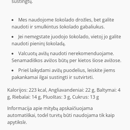
sustingtų.
Mes naudojome šokolado drožles, bet galite
naudoti ir smulkintus šokolado gabaliukus.
Jei nemėgstate juodojo šokolado, vietoj jo galite
naudoti pieninį šokoladą.
Valcuotų avižų naudoti nerekomenduojame.
Senamadiškos avižos būtų per kietos šiose avižose.
Prieš laikydami avižų puodelius, leiskite jiems
pakankamai ilgai sustingti ir sutvirtėti.
Kalorijos:
223
kcal
,
Angliavandeniai:
22
g
,
Baltymai:
4
g
,
Riebalai:
14
g
,
Pluoštas:
3
g
,
Cukrus:
13
g
Informacija apie mitybą apskaičiuojama
automatiškai, todėl turėtų būti naudojama tik kaip
apytikslė.