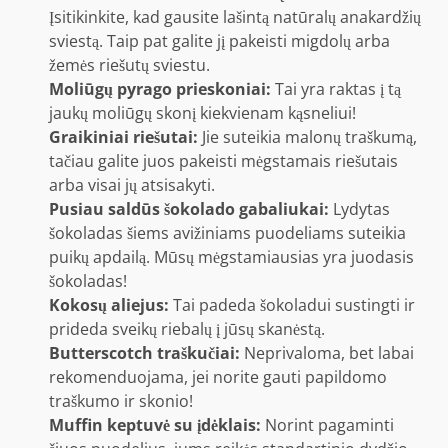
Įsitikinkite, kad gausite lašintą natūralų anakardžių
sviestą. Taip pat galite jį pakeisti migdolų arba
žemės riešutų sviestu.
Moliūgų pyrago prieskoniai:
Tai yra raktas į tą
jaukų moliūgų skonį kiekvienam kąsneliui!
Graikiniai riešutai:
Jie suteikia malonų traškumą,
tačiau galite juos pakeisti mėgstamais riešutais
arba visai jų atsisakyti.
Pusiau saldūs šokolado gabaliukai:
Lydytas
šokoladas šiems avižiniams puodeliams suteikia
puikų apdailą. Mūsų mėgstamiausias yra juodasis
šokoladas!
Kokosų aliejus:
Tai padeda šokoladui sustingti ir
prideda sveikų riebalų į jūsų skanėstą.
Butterscotch traškučiai:
Neprivaloma, bet labai
rekomenduojama, jei norite gauti papildomo
traškumo ir skonio!
Muffin keptuvė su įdėklais:
Norint pagaminti