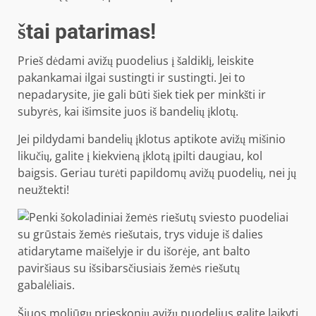
štai patarimas!
Prieš dėdami avižų puodelius į šaldiklį, leiskite
pakankamai ilgai sustingti ir sustingti. Jei to
nepadarysite, jie gali būti šiek tiek per minkšti ir
subyrės, kai išimsite juos iš bandelių įklotų.
Jei pildydami bandelių įklotus aptikote avižų mišinio
likučių, galite į kiekvieną įklotą įpilti daugiau, kol
baigsis. Geriau turėti papildomų avižų puodelių, nei jų
neužtekti!
Šiuos moliūgų prieskonių avižų puodelius galite laikyti