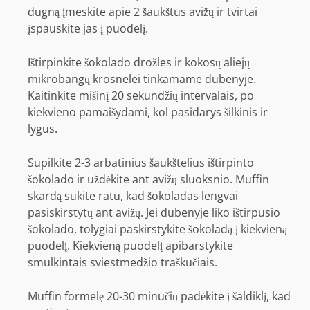
dugną įmeskite apie 2 šaukštus avižų ir tvirtai
įspauskite jas į puodelį.
Ištirpinkite šokolado drožles ir kokosų aliejų
mikrobangų krosnelei tinkamame dubenyje.
Kaitinkite mišinį 20 sekundžių intervalais, po
kiekvieno pamaišydami, kol pasidarys šilkinis ir
lygus.
Supilkite 2-3 arbatinius šaukštelius ištirpinto
šokolado ir uždėkite ant avižų sluoksnio. Muffin
skardą sukite ratu, kad šokoladas lengvai
pasiskirstytų ant avižų. Jei dubenyje liko ištirpusio
šokolado, tolygiai paskirstykite šokoladą į kiekvieną
puodelį. Kiekvieną puodelį apibarstykite
smulkintais sviestmedžio traškučiais.
Muffin formelę 20-30 minučių padėkite į šaldiklį, kad