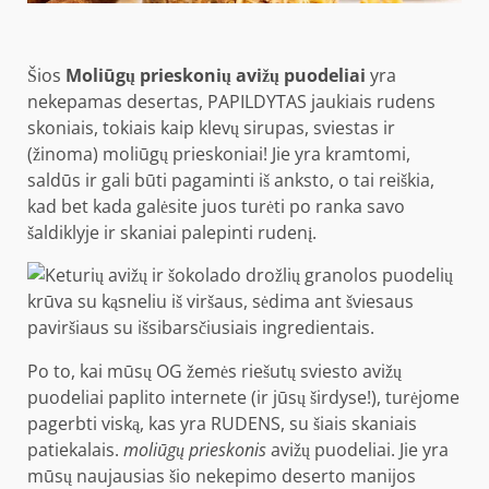
Šios
Moliūgų prieskonių avižų puodeliai
yra
nekepamas desertas, PAPILDYTAS jaukiais rudens
skoniais, tokiais kaip klevų sirupas, sviestas ir
(žinoma) moliūgų prieskoniai! Jie yra kramtomi,
saldūs ir gali būti pagaminti iš anksto, o tai reiškia,
kad bet kada galėsite juos turėti po ranka savo
šaldiklyje ir skaniai palepinti rudenį.
Po to, kai mūsų OG žemės riešutų sviesto avižų
puodeliai paplito internete (ir jūsų širdyse!), turėjome
pagerbti viską, kas yra RUDENS, su šiais skaniais
patiekalais.
moliūgų prieskonis
avižų puodeliai. Jie yra
mūsų naujausias šio nekepimo deserto manijos