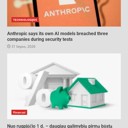
TECHNOLOGIJOS
Anthropic says its own AI models breached three
companies during security tests
31 liepos, 2026
Finansai
Nuo rugpjūčio 1 d. – daugiau galimybių pirmą būstą