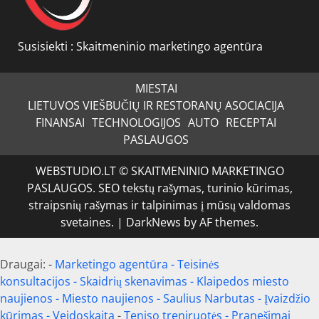
Susisiekti :
Skaitmeninio marketingo agentūra
MIESTAI
LIETUVOS VIEŠBUČIŲ IR RESTORANŲ ASOCIACIJA
FINANSAI
TECHNOLOGIJOS
AUTO
RECEPTAI
PASLAUGOS
WEBSTUDIO.LT © SKAITMENINIO MARKETINGO
PASLAUGOS. SEO tekstų rašymas, turinio kūrimas,
straipsnių rašymas ir talpinimas į mūsų valdomas
svetaines.
|
DarkNews
by AF themes.
Draugai: -
Marketingo agentūra
-
Teisinės
konsultacijos
-
Skaidrių skenavimas
-
Klaipedos miesto
naujienos
-
Miesto naujienos
-
Saulius Narbutas
-
Įvaizdžio
kūrimas
-
Veidoskaita
-
Teniso treniruotės
- Pranešimai