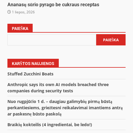
Ananasų sūrio pyrago be cukraus receptas
1 liepos, 2026
PAIEŠKA
PAIEŠKA
KARŠTOS NAUJIENOS
Stuffed Zucchini Boats
Anthropic says its own AI models breached three
companies during security tests
Nuo rugpjūčio 1 d. – daugiau galimybių pirmą būstą
perkantiesiems, griežtesni reikalavimai imantiems antrą
ar paskesnę būsto paskolą
Braškių kokteilis (4 ingredientai, be ledo!)