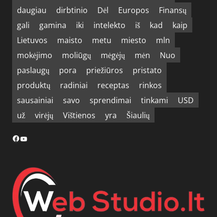
daugiau
dirbtinio
Dėl
Europos
Finansų
gali
gamina
iki
intelekto
iš
kad
kaip
Lietuvos
maisto
metu
miesto
mln
mokėjimo
moliūgų
mėgėjų
mėn
Nuo
paslaugų
pora
priežiūros
pristato
produktų
radiniai
receptas
rinkos
sausainiai
savo
sprendimai
tinkami
USD
už
virėjų
Vištienos
yra
Šiaulių
Facebook
YouTube