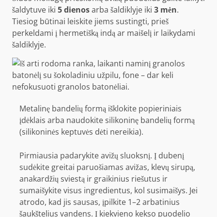
šaldytuve iki
5 dienos
arba šaldiklyje iki
3 mėn
.
Tiesiog būtinai leiskite jiems sustingti, prieš
perkeldami į hermetišką indą ar maišelį ir laikydami
šaldiklyje.
Metalinę bandelių formą išklokite popieriniais
įdėklais arba naudokite silikoninę bandelių formą
(silikoninės keptuvės dėti nereikia).
Pirmiausia padarykite avižų sluoksnį. Į dubenį
sudėkite greitai paruošiamas avižas, klevų sirupą,
anakardžių sviestą ir graikinius riešutus ir
sumaišykite visus ingredientus, kol susimaišys. Jei
atrodo, kad jis sausas, įpilkite 1–2 arbatinius
šaukštelius vandens. Į kiekvieno kekso puodelio