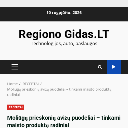
Skip
10 rugpjūčio, 2026
to
content
Regiono Gidas.LT
Technologijos, auto, paslaugos
PRIMARY
MENU
Home
RECEPTAI
Moliūgų prieskonių avižų puodeliai – tinkami maisto produktų
radiniai
RECEPTAI
Moliūgų prieskonių avižų puodeliai – tinkami
maisto produktų radiniai