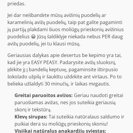
priedas.
Jei dar neišbandėte mūsų avižinių puodelių ar
karamelinių avižų puodelių, taip pat galite pagaminti
jų partiją plakdami šiuos moliūgų prieskonių avižinius
puodelius 😀 Jūsų šaldiklyje niekada nebus PER daug
avižų puodelių, jei tu klausi mūsų.
Geriausias dalykas apie desertus be kepimo yra tai,
kad jie yra EASY PEASY. Padarysite avižų sluoksnį,
įdėkite jį į bandelių keptuvę, pagaminsite ištirpusio
šokolado užpilą ir šaukštu uždėkite ant viršaus. Po to
belieka užšaldyti 30 minučių, ir laikas mėgautis.
Greitai paruoštos avižos:
Geriau naudoti greitai
paruošiamas avižas, nes jos suteikia geriausią
skonį ir tekstūrą.
Klevų sirupas:
Tai suteikia natūralaus saldumo ir
puikiai dera su moliūgų prieskonių skoniu!
Visiškai natūralus anakardžių sviestas: