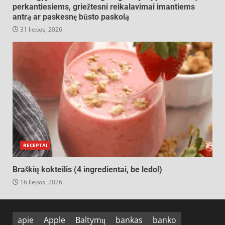
perkantiesiems, griežtesni reikalavimai imantiems
antrą ar paskesnę būsto paskolą
31 liepos, 2026
RECEPTAI
Braškių kokteilis (4 ingredientai, be ledo!)
16 liepos, 2026
apie
Apple
Baltymų
bankas
banko