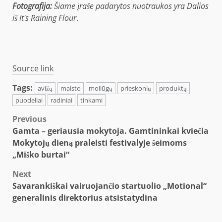
Fotografija:
Šiame įraše padarytos nuotraukos yra Dalios
iš It's Raining Flour
.
Source link
Tags:
avižų
maisto
moliūgų
prieskonių
produktų
puodeliai
radiniai
tinkami
Post
Previous
Gamta – geriausia mokytoja. Gamtininkai kviečia
navigation
Mokytojų dieną praleisti festivalyje šeimoms
„Miško burtai“
Next
Savarankiškai vairuojančio startuolio „Motional“
generalinis direktorius atsistatydina