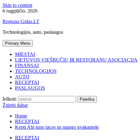
Skip to content
6 rugpjūčio, 2026
Regiono Gidas.LT
Technologijos, auto, paslaugos
Primary Menu
MIESTAI
LIETUVOS VIEŠBUČIŲ IR RESTORANŲ ASOCIACIJA
FINANSAI
TECHNOLOGIJOS
AUTO
RECEPTAI
PASLAUGOS
Ieškoti:
Žiūrėti dabar
Home
RECEPTAI
Kepti Ahi tuno tacos su mango gvakamole
RECEPTAI