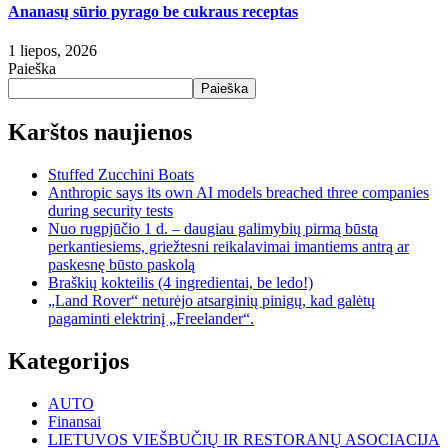
Ananasų sūrio pyrago be cukraus receptas
1 liepos, 2026
Paieška
Paieška
Karštos naujienos
Stuffed Zucchini Boats
Anthropic says its own AI models breached three companies
during security tests
Nuo rugpjūčio 1 d. – daugiau galimybių pirmą būstą
perkantiesiems, griežtesni reikalavimai imantiems antrą ar
paskesnę būsto paskolą
Braškių kokteilis (4 ingredientai, be ledo!)
„Land Rover“ neturėjo atsarginių pinigų, kad galėtų
pagaminti elektrinį „Freelander“.
Kategorijos
AUTO
Finansai
LIETUVOS VIEŠBUČIŲ IR RESTORANŲ ASOCIACIJA