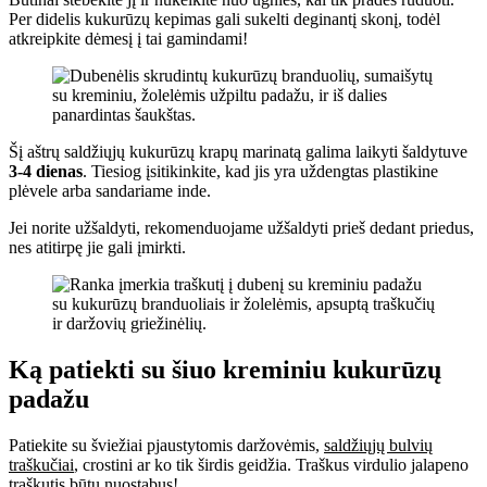
Per didelis kukurūzų kepimas gali sukelti deginantį skonį, todėl
atkreipkite dėmesį į tai gamindami!
Šį aštrų saldžiųjų kukurūzų krapų marinatą galima laikyti šaldytuve
3-4 dienas
. Tiesiog įsitikinkite, kad jis yra uždengtas plastikine
plėvele arba sandariame inde.
Jei norite užšaldyti, rekomenduojame užšaldyti prieš dedant priedus,
nes atitirpę jie gali įmirkti.
Ką patiekti su šiuo kreminiu kukurūzų
padažu
Patiekite su šviežiai pjaustytomis daržovėmis,
saldžiųjų bulvių
traškučiai
, crostini ar ko tik širdis geidžia. Traškus virdulio jalapeno
traškutis būtų nuostabus!