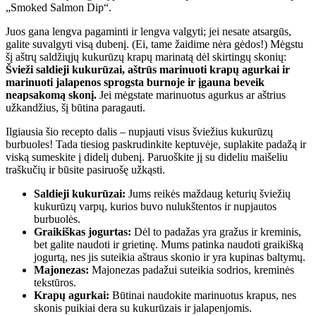
„Smoked Salmon Dip“.
Juos gana lengva pagaminti ir lengva valgyti; jei nesate atsargūs,
galite suvalgyti visą dubenį. (Ei, tame žaidime nėra gėdos!) Mėgstu
šį aštrų saldžiųjų kukurūzų krapų marinatą dėl skirtingų skonių:
Švieži saldieji kukurūzai, aštrūs marinuoti krapų agurkai ir
marinuoti jalapenos sprogsta burnoje ir įgauna beveik
neapsakomą skonį.
Jei mėgstate marinuotus agurkus ar aštrius
užkandžius, šį būtina paragauti.
Ilgiausia šio recepto dalis – nupjauti visus šviežius kukurūzų
burbuoles! Tada tiesiog paskrudinkite keptuvėje, suplakite padažą ir
viską sumeskite į didelį dubenį. Paruoškite jį su dideliu maišeliu
traškučių ir būsite pasiruošę užkąsti.
Saldieji kukurūzai:
Jums reikės maždaug keturių šviežių
kukurūzų varpų, kurios buvo nulukštentos ir nupjautos
burbuolės.
Graikiškas jogurtas:
Dėl to padažas yra gražus ir kreminis,
bet galite naudoti ir grietinę. Mums patinka naudoti graikišką
jogurtą, nes jis suteikia aštraus skonio ir yra kupinas baltymų.
Majonezas:
Majonezas padažui suteikia sodrios, kreminės
tekstūros.
Krapų agurkai:
Būtinai naudokite marinuotus krapus, nes
skonis puikiai dera su kukurūzais ir jalapenjomis.