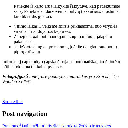
Patiekite iš karto arba laikykite šaldytuve, kad patiektumėte
šaltą. Patiekite su daržovėmis, bulvių traškučiais, crostini ar
kuo tik širdis geidžia.
Virimo laikas 1 veiksme skirsis priklausomai nuo viryklės
viršaus ir naudojamos keptuvės.
Žalieji čili gali būti naudojami kaip marinuotų jalapenų
pakaitalas.
Jei ieškote daugiau prieskonių, įdėkite daugiau raudonųjų
pipirų dribsnių.
Informacija apie mitybą apskaičiuojama automatiškai, todėl turėtų
būti naudojama tik kaip apytikslė.
Fotografija:
Šiame įraše padarytos nuotraukos yra Erin iš „The
Wooden Skillet“.
Source link
Post navigation
Previous
Šiaulių užbūrė tris dienas trukusi žodžio ir muzikos