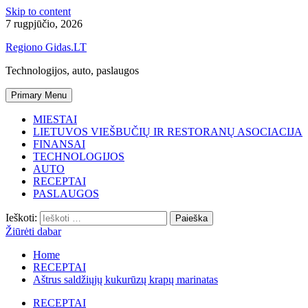
Skip to content
7 rugpjūčio, 2026
Regiono Gidas.LT
Technologijos, auto, paslaugos
Primary Menu
MIESTAI
LIETUVOS VIEŠBUČIŲ IR RESTORANŲ ASOCIACIJA
FINANSAI
TECHNOLOGIJOS
AUTO
RECEPTAI
PASLAUGOS
Ieškoti:
Žiūrėti dabar
Home
RECEPTAI
Aštrus saldžiųjų kukurūzų krapų marinatas
RECEPTAI