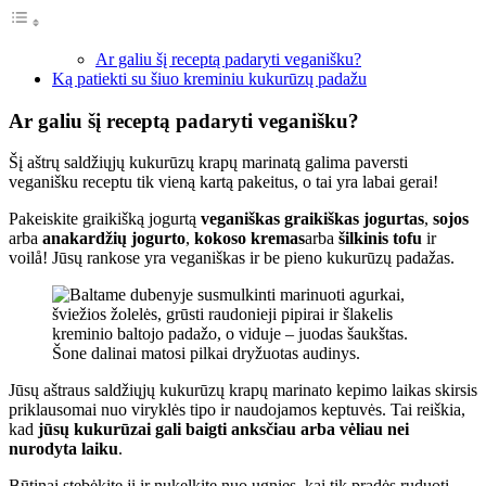
Ar galiu šį receptą padaryti veganišku?
Ką patiekti su šiuo kreminiu kukurūzų padažu
Ar galiu šį receptą padaryti veganišku?
Šį aštrų saldžiųjų kukurūzų krapų marinatą galima paversti
veganišku receptu tik vieną kartą pakeitus, o tai yra labai gerai!
Pakeiskite graikišką jogurtą
veganiškas graikiškas jogurtas
,
sojos
arba
anakardžių jogurto
,
kokoso kremas
arba
šilkinis tofu
ir
voilå! Jūsų rankose yra veganiškas ir be pieno kukurūzų padažas.
Jūsų aštraus saldžiųjų kukurūzų krapų marinato kepimo laikas skirsis
priklausomai nuo viryklės tipo ir naudojamos keptuvės. Tai reiškia,
kad
jūsų kukurūzai gali baigti anksčiau arba vėliau nei
nurodyta laiku
.
Būtinai stebėkite jį ir nukelkite nuo ugnies, kai tik pradės ruduoti.