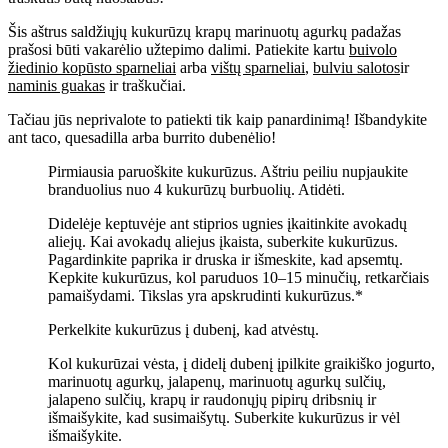
Šis aštrus saldžiųjų kukurūzų krapų marinuotų agurkų padažas
prašosi būti vakarėlio užtepimo dalimi. Patiekite kartu
buivolo
žiedinio kopūsto sparneliai
arba
vištų sparneliai
,
bulviu salotos
ir
naminis guakas
ir traškučiai.
Tačiau jūs neprivalote to patiekti tik kaip panardinimą! Išbandykite
ant taco, quesadilla arba burrito dubenėlio!
Pirmiausia paruoškite kukurūzus. Aštriu peiliu nupjaukite
branduolius nuo 4 kukurūzų burbuolių. Atidėti.
Didelėje keptuvėje ant stiprios ugnies įkaitinkite avokadų
aliejų. Kai avokadų aliejus įkaista, suberkite kukurūzus.
Pagardinkite paprika ir druska ir išmeskite, kad apsemtų.
Kepkite kukurūzus, kol paruduos 10–15 minučių, retkarčiais
pamaišydami. Tikslas yra apskrudinti kukurūzus.*
Perkelkite kukurūzus į dubenį, kad atvėstų.
Kol kukurūzai vėsta, į didelį dubenį įpilkite graikiško jogurto,
marinuotų agurkų, jalapenų, marinuotų agurkų sulčių,
jalapeno sulčių, krapų ir raudonųjų pipirų dribsnių ir
išmaišykite, kad susimaišytų. Suberkite kukurūzus ir vėl
išmaišykite.