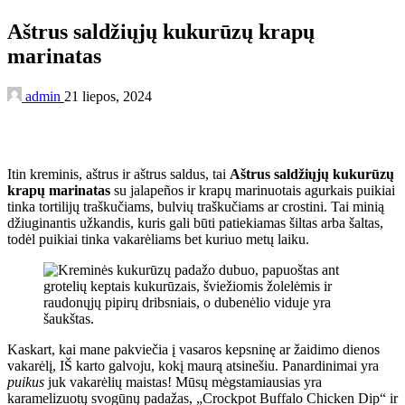
Aštrus saldžiųjų kukurūzų krapų
marinatas
admin
21 liepos, 2024
Itin kreminis, aštrus ir aštrus saldus, tai
Aštrus saldžiųjų kukurūzų
krapų marinatas
su jalapeños ir krapų marinuotais agurkais puikiai
tinka tortilijų traškučiams, bulvių traškučiams ar crostini. Tai minią
džiuginantis užkandis, kuris gali būti patiekiamas šiltas arba šaltas,
todėl puikiai tinka vakarėliams bet kuriuo metų laiku.
Kaskart, kai mane pakviečia į vasaros kepsninę ar žaidimo dienos
vakarėlį, IŠ karto galvoju, kokį maurą atsinešiu. Panardinimai yra
puikus
juk vakarėlių maistas! Mūsų mėgstamiausias yra
karamelizuotų svogūnų padažas, „Crockpot Buffalo Chicken Dip“ ir