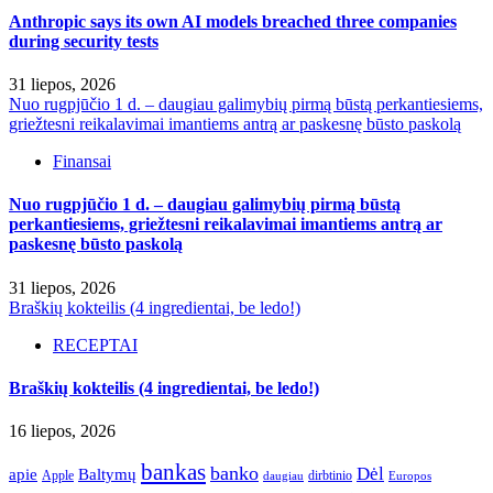
Anthropic says its own AI models breached three companies
during security tests
31 liepos, 2026
Nuo rugpjūčio 1 d. – daugiau galimybių pirmą būstą perkantiesiems,
griežtesni reikalavimai imantiems antrą ar paskesnę būsto paskolą
Finansai
Nuo rugpjūčio 1 d. – daugiau galimybių pirmą būstą
perkantiesiems, griežtesni reikalavimai imantiems antrą ar
paskesnę būsto paskolą
31 liepos, 2026
Braškių kokteilis (4 ingredientai, be ledo!)
RECEPTAI
Braškių kokteilis (4 ingredientai, be ledo!)
16 liepos, 2026
bankas
banko
Dėl
apie
Baltymų
Apple
dirbtinio
daugiau
Europos