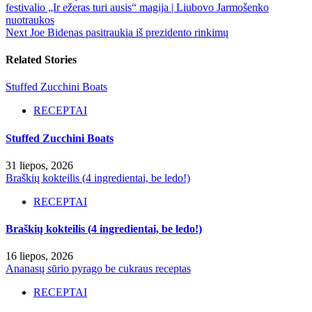
festivalio „Ir ežeras turi ausis“ magija | Liubovo Jarmošenko
nuotraukos
Next
Joe Bidenas pasitraukia iš prezidento rinkimų
Related Stories
Stuffed Zucchini Boats
RECEPTAI
Stuffed Zucchini Boats
31 liepos, 2026
Braškių kokteilis (4 ingredientai, be ledo!)
RECEPTAI
Braškių kokteilis (4 ingredientai, be ledo!)
16 liepos, 2026
Ananasų sūrio pyrago be cukraus receptas
RECEPTAI