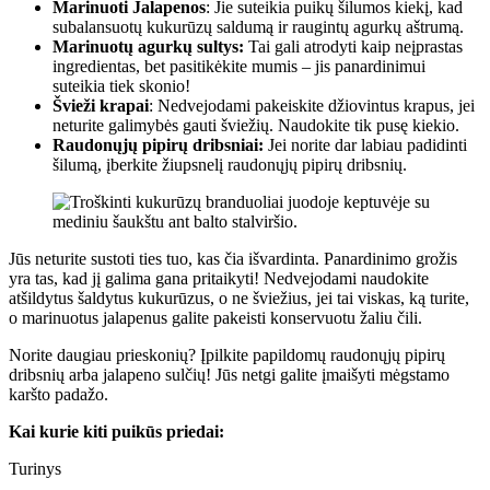
Marinuoti Jalapenos
: Jie suteikia puikų šilumos kiekį, kad
subalansuotų kukurūzų saldumą ir raugintų agurkų aštrumą.
Marinuotų agurkų sultys:
Tai gali atrodyti kaip neįprastas
ingredientas, bet pasitikėkite mumis – jis panardinimui
suteikia tiek skonio!
Švieži krapai
: Nedvejodami pakeiskite džiovintus krapus, jei
neturite galimybės gauti šviežių. Naudokite tik pusę kiekio.
Raudonųjų pipirų dribsniai:
Jei norite dar labiau padidinti
šilumą, įberkite žiupsnelį raudonųjų pipirų dribsnių.
Jūs neturite sustoti ties tuo, kas čia išvardinta. Panardinimo grožis
yra tas, kad jį galima gana pritaikyti! Nedvejodami naudokite
atšildytus šaldytus kukurūzus, o ne šviežius, jei tai viskas, ką turite,
o marinuotus jalapenus galite pakeisti konservuotu žaliu čili.
Norite daugiau prieskonių? Įpilkite papildomų raudonųjų pipirų
dribsnių arba jalapeno sulčių! Jūs netgi galite įmaišyti mėgstamo
karšto padažo.
Kai kurie kiti puikūs priedai:
Turinys