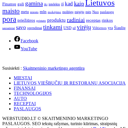
Lietuvos
gamina
kaip
kad
Finansų
gali
iš
intelekto
iki
maisto
mln
metu
paslaugų
moliūgų
mėgėjų
mėn
Nuo
miesto
mokėjimo
pora
radiniai
produktų
receptas
priežiūros
rinkos
pristato
tinkami
virėjų
savo
yra
USD
Šiaulių
sprendimai
už
Vištienos
sausainiai
Facebook
YouTube
Susisiekti :
Skaitmeninio marketingo agentūra
MIESTAI
LIETUVOS VIEŠBUČIŲ IR RESTORANŲ ASOCIACIJA
FINANSAI
TECHNOLOGIJOS
AUTO
RECEPTAI
PASLAUGOS
WEBSTUDIO.LT © SKAITMENINIO MARKETINGO
PASLAUGOS. SEO tekstų rašymas, turinio kūrimas, straipsnių