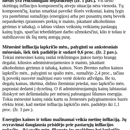
metus yra reikšmingiau nepasikeitęs (žr. 1 pav.).
Vis dėlto
skirtingų infliacijos komponenčių atveju situacija nėra vienoda. Tų
komponenčių, kurias smarkiai paveikė išorės veiksniai, kainų lygis
yra pastebimai sumažėjęs (energijos) arba per pusantrų metų beveik
nepasikeitęs (pramonės prekių ir maisto, įskaitant alkoholinius
gėrimus ir tabaką), o labiau vidaus veiksnių veikiamų paslaugų
kainų lygis, sparčiai tebedidėjant darbo užmokesčiui, kilo ir toliau ir
stabilizavosi tik šių metų antrąją pusę.
Mėnesinė infliacija lapkričio mėn., palyginti su ankstesniais
mėnesiais, šiek tiek padidėjo ir sudarė 0,6 proc. (žr. 2 pav.).
Tokiai mėnesinei kainų raidai reikšmingos įtakos turėjo brangę
degalai, kilusios administruojamosios ir maisto, įskaitant
alkoholinius gėrimus ir tabaką, kainos. Nors
Brentas
naftos kainos
lapkričio mėn., palyginti su spalio mėn., sumažėjo 2,4 proc., tačiau
šį poveikį nusvėrė mažėjusi euro vertė dolerio atžvilgiu. Be to,
degalų kainas, tikėtina, didino žieminiai priedai, nuo lapkričio mėn.
paprastai dedami į dyzeliną. O iš administruojamųjų kainų labiausiai
išsiskyrė net dešimtadaliu per mėnesį pabrangusi šilumos energija.
Tokia mėnesinė kainų raida kartu su žemesnės palyginamosios bazės
efektu lėmė, kad metinė infliacija lapkričio mėn. padidėjo iki 1,1
proc. (žr. 3 pav.).
Energijos kainos ir toliau mažinamai veikia metinę infliaciją. Jų
svyravimai daugiausia prisidėjo prie pastarųjų infliacijos
pokyčių – iki spalio mėn. fiksuoto jos mažėjimo bei lapkričio