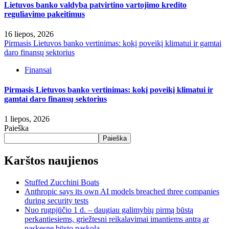
Lietuvos banko valdyba patvirtino vartojimo kredito
reguliavimo pakeitimus
16 liepos, 2026
Pirmasis Lietuvos banko vertinimas: kokį poveikį klimatui ir gamtai
daro finansų sektorius
Finansai
Pirmasis Lietuvos banko vertinimas: kokį poveikį klimatui ir
gamtai daro finansų sektorius
1 liepos, 2026
Paieška
Paieška
Karštos naujienos
Stuffed Zucchini Boats
Anthropic says its own AI models breached three companies
during security tests
Nuo rugpjūčio 1 d. – daugiau galimybių pirmą būstą
perkantiesiems, griežtesni reikalavimai imantiems antrą ar
paskesnę būsto paskolą