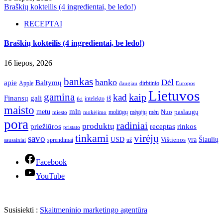
Braškių kokteilis (4 ingredientai, be ledo!)
RECEPTAI
Braškių kokteilis (4 ingredientai, be ledo!)
16 liepos, 2026
bankas
banko
Dėl
apie
Baltymų
Apple
dirbtinio
daugiau
Europos
Lietuvos
gamina
kaip
kad
Finansų
gali
iš
intelekto
iki
maisto
mln
metu
paslaugų
moliūgų
mėgėjų
mėn
Nuo
miesto
mokėjimo
pora
radiniai
produktų
receptas
priežiūros
rinkos
pristato
tinkami
virėjų
savo
yra
USD
Šiaulių
sprendimai
už
Vištienos
sausainiai
Facebook
YouTube
Susisiekti :
Skaitmeninio marketingo agentūra