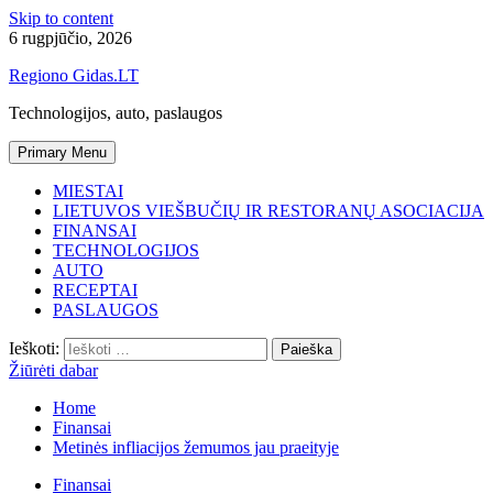
Skip to content
6 rugpjūčio, 2026
Regiono Gidas.LT
Technologijos, auto, paslaugos
Primary Menu
MIESTAI
LIETUVOS VIEŠBUČIŲ IR RESTORANŲ ASOCIACIJA
FINANSAI
TECHNOLOGIJOS
AUTO
RECEPTAI
PASLAUGOS
Ieškoti:
Žiūrėti dabar
Home
Finansai
Metinės infliacijos žemumos jau praeityje
Finansai