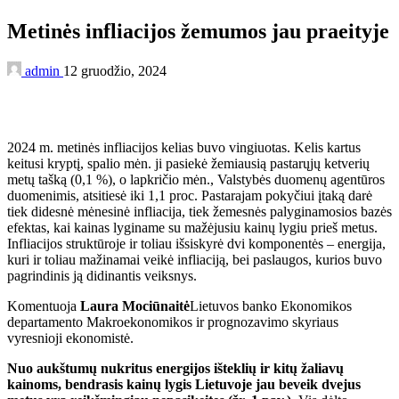
Metinės infliacijos žemumos jau praeityje
admin
12 gruodžio, 2024
2024 m. metinės infliacijos kelias buvo vingiuotas. Kelis kartus
keitusi kryptį, spalio mėn. ji pasiekė žemiausią pastarųjų ketverių
metų tašką (0,1 %), o lapkričio mėn., Valstybės duomenų agentūros
duomenimis, atsitiesė iki 1,1 proc. Pastarajam pokyčiui įtaką darė
tiek didesnė mėnesinė infliacija, tiek žemesnės palyginamosios bazės
efektas, kai kainas lyginame su mažėjusiu kainų lygiu prieš metus.
Infliacijos struktūroje ir toliau išsiskyrė dvi komponentės – energija,
kuri ir toliau mažinamai veikė infliaciją, bei paslaugos, kurios buvo
pagrindinis ją didinantis veiksnys.
Komentuoja
Laura Mociūnaitė
Lietuvos banko Ekonomikos
departamento Makroekonomikos ir prognozavimo skyriaus
vyresnioji ekonomistė.
Nuo aukštumų nukritus energijos išteklių ir kitų žaliavų
kainoms, bendrasis kainų lygis Lietuvoje jau beveik dvejus