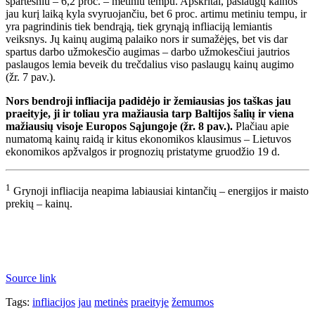
spartesniu – 6,2 proc. – metiniu tempu. Apskritai, paslaugų kainos
jau kurį laiką kyla svyruojančiu, bet 6 proc. artimu metiniu tempu, ir
yra pagrindinis tiek bendrąją, tiek grynąją infliaciją lemiantis
veiksnys. Jų kainų augimą palaiko nors ir sumažėjęs, bet vis dar
spartus darbo užmokesčio augimas – darbo užmokesčiui jautrios
paslaugos lemia beveik du trečdalius viso paslaugų kainų augimo
(žr. 7 pav.).
Nors bendroji infliacija padidėjo ir žemiausias jos taškas jau
praeityje, ji ir toliau yra mažiausia tarp Baltijos šalių ir viena
mažiausių visoje Europos Sąjungoje (žr. 8 pav.).
Plačiau apie
numatomą kainų raidą ir kitus ekonomikos klausimus – Lietuvos
ekonomikos apžvalgos ir prognozių pristatyme gruodžio 19 d.
1
Grynoji infliacija neapima labiausiai kintančių – energijos ir maisto
prekių – kainų.
Source link
Tags:
infliacijos
jau
metinės
praeityje
žemumos