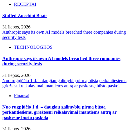
RECEPTAI
Stuffed Zucchini Boats
31 liepos, 2026
Anthropic says its own AI models breached three companies during
security tests
TECHNOLOGIJOS
Anthropic says its own AI models breached three companies
during security tests
31 liepos, 2026
Nuo rugpjūčio 1 d. – daugiau galimybių pirmą būstą perkantiesiems,
griežtesni reikalavimai imantiems antrą ar paskesnę būsto paskolą
Finansai
Nuo rugpjūčio 1 d. – daugiau galimybių pirmą būstą
perkantiesiems, griežtesni reikalavimai imantiems antrą ar
paskesnę būsto paskolą
31 liepos, 2026