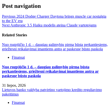
Post navigation
Previous
2024 Dodge Charger Daytona brings muscle car nostalgia
to the EV era
Next
Anthropic 3.5 Haiku modelis ateina Claude vartotojams
Related Stories
Nuo rugpjūčio 1 d. – daugiau galimybių pirmą būstą perkantiesiems,
griežtesni reikalavimai imantiems antrą ar paskesnę būsto paskolą
Finansai
Nuo rugpjūčio 1 d. – daugiau galimybių pirmą būstą
perkantiesiems, griežtesni reikalavimai imantiems antrą ar
paskesnę būsto paskolą
31 liepos, 2026
Lietuvos banko valdyba patvirtino vartojimo kredito reguliavimo
pakeitimus
Finansai