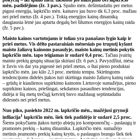
mėn. padidėjimo (žr. 3 pav.).
Spalio mėn. dešimtadaliu per metus
pigusi energija, lapkričio mėn. kainavo jau buvo tik 6,3 proc. mažiau
nei prieš metus (žr. 4 pav.). Tokią energijos kainų dinamiką
daugiausia lėmė jau aptarta degalų bei šilumos energijos kainų raida
(žr. 5 pav.).
Maisto kainos vartotojams ir toliau yra panašaus lygio kaip ir
prieš metus. Vis dėlto pastaraisiais mėnesiais po truputį kylant
maisto žaliavų kainoms pasaulyje, maisto kainų metinis pokytis
lapkričio mėn. tapo teigiamas ir sudarė 0,4 proc.
Tačiau įvairių
maisto prekių grupių situacija skiriasi (žr. 6 pav.). Pavyzdžiui, mėsa
ir žuvis vis dar yra pigesnė nei prieš metus, o štai pieno produktai
lapkričio mėn. jau kilo 2,3 proc. metiniu tempu. Skirtingoms
tendencijoms didelės įtakos turi skirtinga maisto žaliavų kainų raida
– grūdų ir kiaulienos supirkimo kainoms Lietuvoje sumažėjus, pieno
supirkimo kainos, priešingai, sekdamos pasaulines tendencijas,
didėja ir šių metų trečiąjį ketvirtį buvo maždaug septintadaliu
didesnės nei prieš metus.
Nuo piko, pasiekto 2022 m. lapkričio mėn., mažėjusi grynoji
1
infliacija
lapkričio mėn. šiek tiek padidėjo ir sudarė 2,5 proc.
Šiems pokyčiams įtakos turėjo abiejų jos komponenčių – paslaugų ir
pramonės prekių – kainų dinamika. Lapkričio mėn. sumažėjo
metinis pramonės prekių kainų krytis, o paslaugos brango šiek tiek