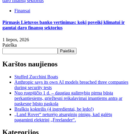
daro finansų sektorius
Finansai
Pirmasis Lietuvos banko vertinimas: kokį poveikį klimatui ir
gamtai daro finansų sektorius
1 liepos, 2026
Paieška
Paieška
Karštos naujienos
Stuffed Zucchini Boats
Anthropic says its own AI models breached three companies
during security tests
Nuo rugpjūčio 1 d. – daugiau galimybių pirmą būstą
perkantiesiems, griežtesni reikalavimai imantiems antrą ar
paskesnę būsto paskolą
Braškių kokteilis (4 ingredientai, be ledo!)
„Land Rover“ neturėjo atsarginių pinigų, kad galėtų
pagaminti elektrinį „Freelander“.
Kategorijos