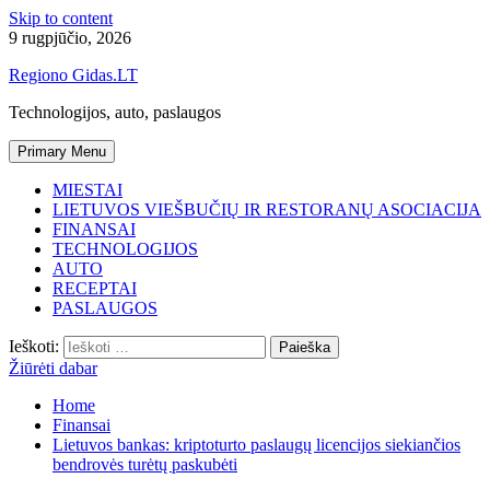
Skip to content
9 rugpjūčio, 2026
Regiono Gidas.LT
Technologijos, auto, paslaugos
Primary Menu
MIESTAI
LIETUVOS VIEŠBUČIŲ IR RESTORANŲ ASOCIACIJA
FINANSAI
TECHNOLOGIJOS
AUTO
RECEPTAI
PASLAUGOS
Ieškoti:
Žiūrėti dabar
Home
Finansai
Lietuvos bankas: kriptoturto paslaugų licencijos siekiančios
bendrovės turėtų paskubėti