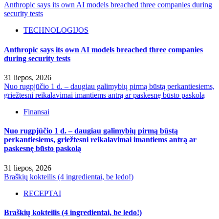
Anthropic says its own AI models breached three companies during
security tests
TECHNOLOGIJOS
Anthropic says its own AI models breached three companies
during security tests
31 liepos, 2026
Nuo rugpjūčio 1 d. – daugiau galimybių pirmą būstą perkantiesiems,
griežtesni reikalavimai imantiems antrą ar paskesnę būsto paskolą
Finansai
Nuo rugpjūčio 1 d. – daugiau galimybių pirmą būstą
perkantiesiems, griežtesni reikalavimai imantiems antrą ar
paskesnę būsto paskolą
31 liepos, 2026
Braškių kokteilis (4 ingredientai, be ledo!)
RECEPTAI
Braškių kokteilis (4 ingredientai, be ledo!)