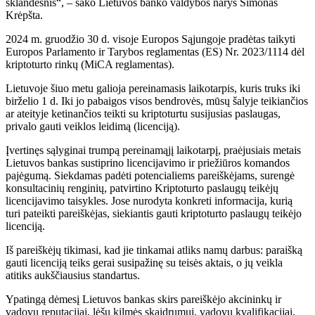
sklandesnis“, – sako Lietuvos banko valdybos narys Simonas
Krėpšta.
2024 m. gruodžio 30 d. visoje Europos Sąjungoje pradėtas taikyti
Europos Parlamento ir Tarybos reglamentas (ES) Nr. 2023/1114 dėl
kriptoturto rinkų (MiCA reglamentas).
Lietuvoje šiuo metu galioja pereinamasis laikotarpis, kuris truks iki
birželio 1 d. Iki jo pabaigos visos bendrovės, mūsų šalyje teikiančios
ar ateityje ketinančios teikti su kriptoturtu susijusias paslaugas,
privalo gauti veiklos leidimą (licenciją).
Įvertinęs sąlyginai trumpą pereinamąjį laikotarpį, praėjusiais metais
Lietuvos bankas sustiprino licencijavimo ir priežiūros komandos
pajėgumą. Siekdamas padėti potencialiems pareiškėjams, surengė
konsultacinių renginių, patvirtino Kriptoturto paslaugų teikėjų
licencijavimo taisykles. Jose nurodyta konkreti informacija, kurią
turi pateikti pareiškėjas, siekiantis gauti kriptoturto paslaugų teikėjo
licenciją.
Iš pareiškėjų tikimasi, kad jie tinkamai atliks namų darbus: paraišką
gauti licenciją teiks gerai susipažinę su teisės aktais, o jų veikla
atitiks aukščiausius standartus.
Ypatingą dėmesį Lietuvos bankas skirs pareiškėjo akcininkų ir
vadovų reputacijai, lėšų kilmės skaidrumui, vadovų kvalifikacijai,