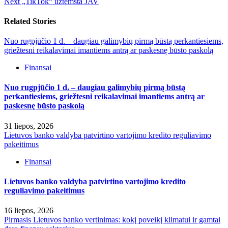
Next
„TikTok“ užtemsta JAV
Related Stories
Nuo rugpjūčio 1 d. – daugiau galimybių pirmą būstą perkantiesiems,
griežtesni reikalavimai imantiems antrą ar paskesnę būsto paskolą
Finansai
Nuo rugpjūčio 1 d. – daugiau galimybių pirmą būstą
perkantiesiems, griežtesni reikalavimai imantiems antrą ar
paskesnę būsto paskolą
31 liepos, 2026
Lietuvos banko valdyba patvirtino vartojimo kredito reguliavimo
pakeitimus
Finansai
Lietuvos banko valdyba patvirtino vartojimo kredito
reguliavimo pakeitimus
16 liepos, 2026
Pirmasis Lietuvos banko vertinimas: kokį poveikį klimatui ir gamtai