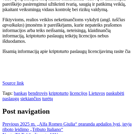
pareiškėjo pasirengimui užtikrinti tvarią, saugią ir patikimą veiklą,
įskaitant veiksmingą vidaus kontrolę bei rizikų valdymą.
Fiktyvioms, realios veiklos neketinančioms vykdyti (angl.
tuščias
apvalkalas
) įmonėms ir pareiškėjams, kurie nepateiks prašomos
informacijos arba teiks neišsamią, neteisingą, klaidinančią
informaciją, kriptoturto paslaugų teikėjų licencijos nebus
išduodamos.
Išsamią informaciją apie kriptoturto paslaugų licencijavimą rasite čia
Source link
Tags:
bankas
bendrovės
kriptoturto
licencijos
Lietuvos
paskubėti
paslaugų
siekiančios
turėtų
Post navigation
Previous
2025 m. „Alfa Romeo Giulia“ praranda apdailos lygį, įgyja
riboto leidimo „Tributo Italiano“