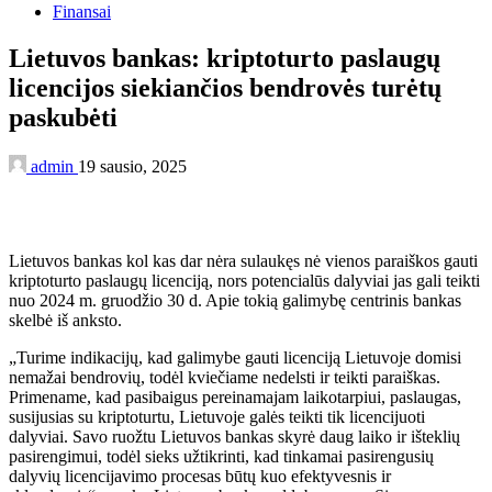
Finansai
Lietuvos bankas: kriptoturto paslaugų
licencijos siekiančios bendrovės turėtų
paskubėti
admin
19 sausio, 2025
Lietuvos bankas kol kas dar nėra sulaukęs nė vienos paraiškos gauti
kriptoturto paslaugų licenciją, nors potencialūs dalyviai jas gali teikti
nuo 2024 m. gruodžio 30 d. Apie tokią galimybę centrinis bankas
skelbė iš anksto.
„Turime indikacijų, kad galimybe gauti licenciją Lietuvoje domisi
nemažai bendrovių, todėl kviečiame nedelsti ir teikti paraiškas.
Primename, kad pasibaigus pereinamajam laikotarpiui, paslaugas,
susijusias su kriptoturtu, Lietuvoje galės teikti tik licencijuoti
dalyviai. Savo ruožtu Lietuvos bankas skyrė daug laiko ir išteklių
pasirengimui, todėl sieks užtikrinti, kad tinkamai pasirengusių
dalyvių licencijavimo procesas būtų kuo efektyvesnis ir