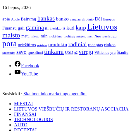
16 liepos, 2026
bankas
banko
Dėl
apie
Baltymų
Apple
dirbtinio
daugiau
Europos
Lietuvos
gamina
kaip
kad
Finansų
gali
iš
intelekto
iki
maisto
mln
metu
paslaugų
moliūgų
mėgėjų
mėn
Nuo
miesto
mokėjimo
pora
radiniai
produktų
receptas
priežiūros
rinkos
pristato
tinkami
virėjų
savo
yra
USD
Šiaulių
sprendimai
už
Vištienos
sausainiai
Facebook
YouTube
Susisiekti :
Skaitmeninio marketingo agentūra
MIESTAI
LIETUVOS VIEŠBUČIŲ IR RESTORANŲ ASOCIACIJA
FINANSAI
TECHNOLOGIJOS
AUTO
RECEPTAI