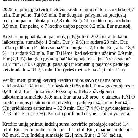
2026 m. pirmąjį ketvirtį Lietuvos kredito unijų sektorius uždirbo 3,7
mln. Eur pelno. Tai 0,9 mln. Eur daugiau, palyginti su praėjusių
metų tuo pačiu laikotarpiu (2,8 mln. Eur). 51 kredito unija uždirbo
3,9 mln. Eur pelną, o 7 kredito unijos patyrė 0,2 mln. Eur nuostolį.
Kredito unijų palūkanų pajamos, palyginti su 2025 m. atitinkamu
laikotarpiu, sumažėjo 1,2 mln. Eur (4,9 %) ir sudarė 23 mln. Eur,
tačiau palūkanų išlaidos sumažėjo daugiau – 2,1 mln. Eur, arba 18,3
% – ir sudarė 9,3 mln. Eur. Tai lėmė, kad sektorius uždirbo 0,9 mln.
Eur (7,1 %) daugiau grynųjų palūkanų pajamų – jos iš viso sudarė
13,7 mln. Eur. O grynųjų paslaugų ir komisinių pajamos padidėjo
ketvirtadaliu – iki 2,3 mln. Eur (prieš metus buvo 1,9 mln. Eur).
Per šių metų pirmąjį ketvirtį kredito unijos savo nariams buvo
suteikusios 1,34 mlrd. Eur paskolų: 0,86 mlrd. Eur – gyventojams ir
0,48 mlrd. Eur – įmonėms. Paskolų portfelis apžvelgiamu
laikotarpiu sumažėjo 38,6 mln. Eur, arba 2,8 proc., o atmetus RATO
kredito unijos pasitraukimo poveikį, – padidėjo 54,2 mln. Eur (4,2
%): juridiniams asmenims – 32,9 mln. Eur (7,4 %) ir gyventojams –
21,3 mln. Eur (2,5 %). Paskolų portfelio kokybė ir toliau yra gera.
Kredito unijų priimtų indėlių suma ketvirčio pabaigoje sudarė 1,4
mlrd. Eur: terminuotieji indėliai – 1,1 mlrd. Eur, einamieji indėliai –
0,3 mlrd. Eur. Indėlių sumažėjo 62,4 mln. Eur (4,2 %), tačiau,