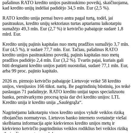
pašalinus RATO kredito unijos pasitraukimo poveikį, skaičiuojama,
kad kredito unijų indėliai padidėjo 34,5 mln. Eur (2,5 %).
RATO kredito unija pernai buvo antra pagal turtą, todėl, jai
pasitraukus, kredito unijų sektoriaus turtas aptariamu laikotarpiu
sumažėjo 49,3 mln. Eur (2,7 %) ir ketvirčio pabaigoje sudarė 1,8
mlrd. Eur.
Kredito unijų pajinis kapitalas nuo metų pradžios sumažėjo 3,7 mln.
Eur (4,5 %), ir sudarė 77,7 mln. Eur. Tačiau, pašalinus RATO
kredito unijos pasitraukimo poveikį, pajinis kapitalas nuo metų
pradžios padidėjo 2,4 mln. Eur (3,2 %). Tvarūs pajai, kuriais gali
būti dengiami kredito unijos patirti nuostoliai, sudarė 77,1 mln. Eur,
arba 99 proc. pajinio kapitalo.
2026 m. pirmojo ketvirčio pabaigoje Lietuvoje veikė 58 kredito
unijos, vienijusios 166 tūkst. narių. Be pagrindinių būstinių, jos teikė
paslaugas 71 padalinyje. RATO kredito unijai tapus specializuotu
banku, persitvarkymo procesą tęsia dar dvi kredito unijos: LTL
Kredito unija ir kredito unija „Saulėgrąža“.
Nagrinėjamu laikotarpiu visos kredito unijos vykdė veiklos riziką
ribojančius normatyvus. Lietuvos banko interneto svetainėje viešai
skelbiama informacija apie kiekvienos kredito unijos metų ir
kiekvieno ketvirčio pagrindinius veiklos rodiklius bei veiklos riziką