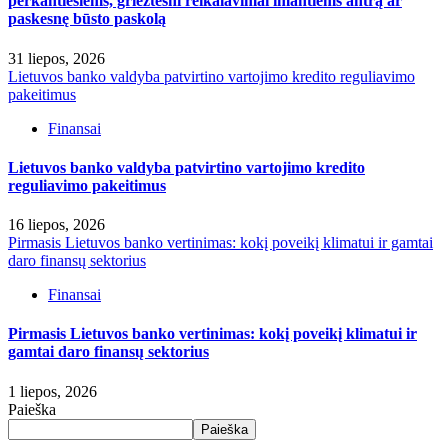
perkantiesiems, griežtesni reikalavimai imantiems antrą ar
paskesnę būsto paskolą
31 liepos, 2026
Lietuvos banko valdyba patvirtino vartojimo kredito reguliavimo
pakeitimus
Finansai
Lietuvos banko valdyba patvirtino vartojimo kredito
reguliavimo pakeitimus
16 liepos, 2026
Pirmasis Lietuvos banko vertinimas: kokį poveikį klimatui ir gamtai
daro finansų sektorius
Finansai
Pirmasis Lietuvos banko vertinimas: kokį poveikį klimatui ir
gamtai daro finansų sektorius
1 liepos, 2026
Paieška
Paieška