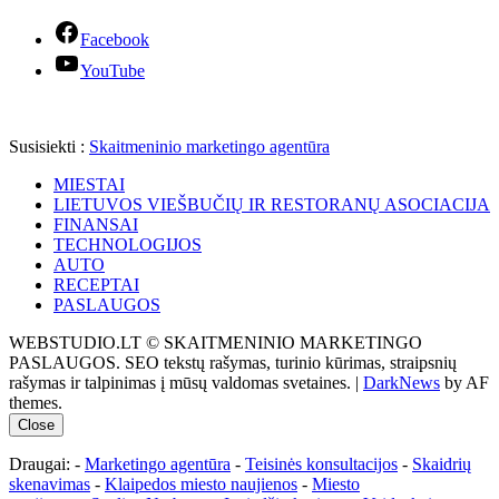
Facebook
YouTube
Susisiekti :
Skaitmeninio marketingo agentūra
MIESTAI
LIETUVOS VIEŠBUČIŲ IR RESTORANŲ ASOCIACIJA
FINANSAI
TECHNOLOGIJOS
AUTO
RECEPTAI
PASLAUGOS
WEBSTUDIO.LT © SKAITMENINIO MARKETINGO
PASLAUGOS. SEO tekstų rašymas, turinio kūrimas, straipsnių
rašymas ir talpinimas į mūsų valdomas svetaines.
|
DarkNews
by AF
themes.
Close
Draugai: -
Marketingo agentūra
-
Teisinės konsultacijos
-
Skaidrių
skenavimas
-
Klaipedos miesto naujienos
-
Miesto