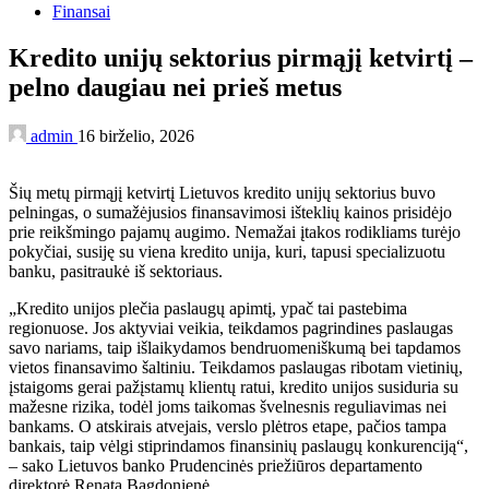
Finansai
Kredito unijų sektorius pirmąjį ketvirtį –
pelno daugiau nei prieš metus
admin
16 birželio, 2026
Šių metų pirmąjį ketvirtį Lietuvos kredito unijų sektorius buvo
pelningas, o sumažėjusios finansavimosi išteklių kainos prisidėjo
prie reikšmingo pajamų augimo. Nemažai įtakos rodikliams turėjo
pokyčiai, susiję su viena kredito unija, kuri, tapusi specializuotu
banku, pasitraukė iš sektoriaus.
„Kredito unijos plečia paslaugų apimtį, ypač tai pastebima
regionuose. Jos aktyviai veikia, teikdamos pagrindines paslaugas
savo nariams, taip išlaikydamos bendruomeniškumą bei tapdamos
vietos finansavimo šaltiniu. Teikdamos paslaugas ribotam vietinių,
įstaigoms gerai pažįstamų klientų ratui, kredito unijos susiduria su
mažesne rizika, todėl joms taikomas švelnesnis reguliavimas nei
bankams. O atskirais atvejais, verslo plėtros etape, pačios tampa
bankais, taip vėlgi stiprindamos finansinių paslaugų konkurenciją“,
– sako Lietuvos banko Prudencinės priežiūros departamento
direktorė Renata Bagdonienė.