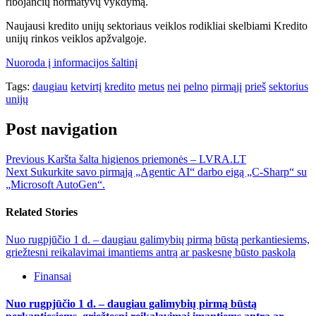
ribojančių normatyvų vykdymą.
Naujausi kredito unijų sektoriaus veiklos rodikliai skelbiami Kredito
unijų rinkos veiklos apžvalgoje.
Nuoroda į informacijos šaltinį
Tags:
daugiau
ketvirtį
kredito
metus
nei
pelno
pirmąjį
prieš
sektorius
unijų
Post navigation
Previous
Karšta šalta higienos priemonės – LVRA.LT
Next
Sukurkite savo pirmąją „Agentic AI“ darbo eigą „C-Sharp“ su
„Microsoft AutoGen“.
Related Stories
Nuo rugpjūčio 1 d. – daugiau galimybių pirmą būstą perkantiesiems,
griežtesni reikalavimai imantiems antrą ar paskesnę būsto paskolą
Finansai
Nuo rugpjūčio 1 d. – daugiau galimybių pirmą būstą