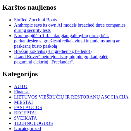
Karštos naujienos
Stuffed Zucchini Boats
Anthropic says its own AI models breached three companies
during security tests
Nuo rugpjūčio 1 d. – daugiau galimybių pirmą būstą
perkantiesiems, griežtesni reikalavimai imantiems antrą ar
paskesnę būsto paskolą
Braškių kokteilis (4 ingredientai, be ledo!)
„Land Rover“ neturėjo atsarginių pinigų, kad galėtų
pagaminti elektrinį „Freelander“.
Kategorijos
AUTO
Finansai
LIETUVOS VIEŠBUČIŲ IR RESTORANŲ ASOCIACIJA
MIESTAI
PASLAUGOS
RECEPTAI
SVEIKATA
TECHNOLOGIJOS
Uncategorized