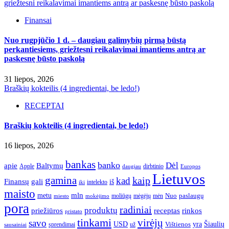
griežtesni reikalavimai imantiems antrą ar paskesnę būsto paskolą
Finansai
Nuo rugpjūčio 1 d. – daugiau galimybių pirmą būstą
perkantiesiems, griežtesni reikalavimai imantiems antrą ar
paskesnę būsto paskolą
31 liepos, 2026
Braškių kokteilis (4 ingredientai, be ledo!)
RECEPTAI
Braškių kokteilis (4 ingredientai, be ledo!)
16 liepos, 2026
bankas
banko
Dėl
apie
Baltymų
Apple
dirbtinio
daugiau
Europos
Lietuvos
gamina
kaip
kad
Finansų
gali
iš
intelekto
iki
maisto
mln
metu
paslaugų
moliūgų
mėgėjų
mėn
Nuo
miesto
mokėjimo
pora
radiniai
produktų
receptas
priežiūros
rinkos
pristato
tinkami
virėjų
savo
yra
USD
Šiaulių
sprendimai
už
Vištienos
sausainiai