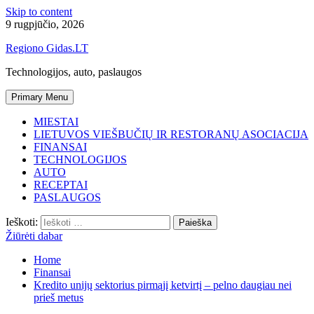
Skip to content
9 rugpjūčio, 2026
Regiono Gidas.LT
Technologijos, auto, paslaugos
Primary Menu
MIESTAI
LIETUVOS VIEŠBUČIŲ IR RESTORANŲ ASOCIACIJA
FINANSAI
TECHNOLOGIJOS
AUTO
RECEPTAI
PASLAUGOS
Ieškoti:
Žiūrėti dabar
Home
Finansai
Kredito unijų sektorius pirmąjį ketvirtį – pelno daugiau nei
prieš metus