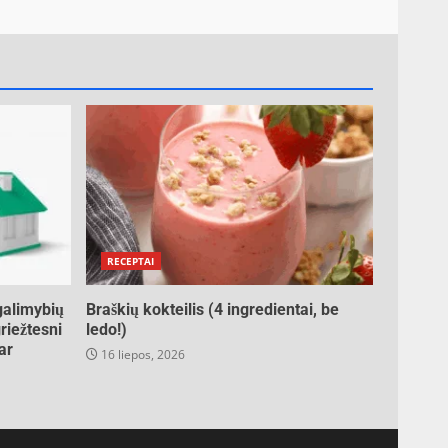
RECEPTAI
galimybių
Braškių kokteilis (4 ingredientai, be
riežtesni
ledo!)
ar
16 liepos, 2026