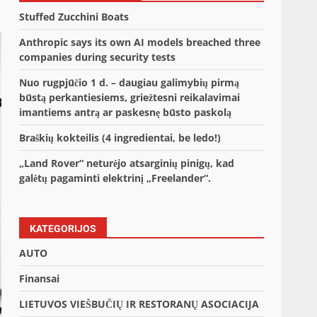
Stuffed Zucchini Boats
Anthropic says its own AI models breached three
companies during security tests
Nuo rugpjūčio 1 d. – daugiau galimybių pirmą
būstą perkantiesiems, griežtesni reikalavimai
imantiems antrą ar paskesnę būsto paskolą
Braškių kokteilis (4 ingredientai, be ledo!)
„Land Rover“ neturėjo atsarginių pinigų, kad
galėtų pagaminti elektrinį „Freelander“.
KATEGORIJOS
AUTO
Finansai
LIETUVOS VIEŠBUČIŲ IR RESTORANŲ ASOCIACIJA