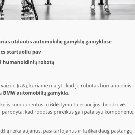
kurias užduotis automobilių gamyklų gamyklose
s startuoliu pav
ėl humanoidinių robotų
do vaizdo įrašą, kuriame matyti, kad jo robotas humanoidinis
 a
BMW automobilių gamykla
.
a kelis komponentus, o išdėstymo tolerancijos, bendrovės
še parodyta, kad robotas prireikus gali pataisyti komponentų
ių reikalaujantis, pasikartojantis ir fiziškai daug pastangų