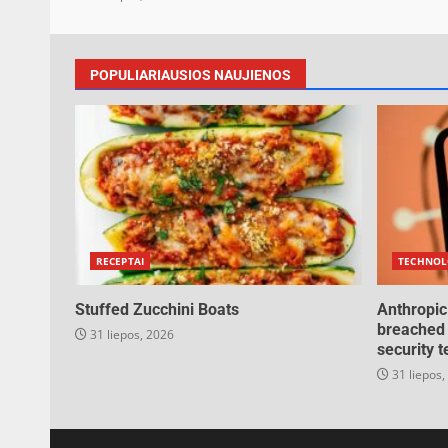
POPULIARIAUSIOS NAUJIENOS
RECEPTAI
TECHNOL
Stuffed Zucchini Boats
Anthropic
breached 
31 liepos, 2026
security t
31 liepos,