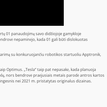
tirtų 01 panaudojimą savo didžiojoje gamykloje
endrovė nepaminėjo, kada 01 gali būti dislokuotas
arimą su konkuruojančiu robotikos startuoliu Apptronik,
kaip Optimus
. „Tesla“ taip pat nepasakė, kada planuoja
klų, nors bendrovė praėjusiais metais parodė antros kartos
lingesnis nei 2021 m. pristatytas originalus dizainas.