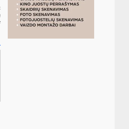
t
ų
ė