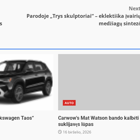
Nex
Parodoje „Trys skulptoriai“ – eklektiška įvairi
s
medžiagų sintez
AUTO
lkswagen Taos“
Carwow's Mat Watson bando kalbėti
suklijavęs lūpas
16 birželio, 2026