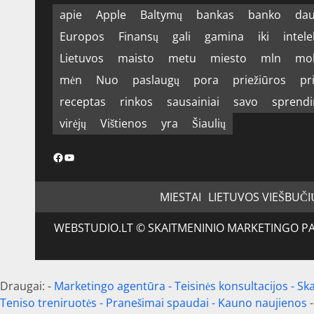
apie
Apple
Baltymų
bankas
banko
dau
Europos
Finansų
gali
gamina
iki
intele
Lietuvos
maisto
metu
miesto
mln
mo
mėn
Nuo
paslaugų
pora
priežiūros
pr
receptas
rinkos
sausainiai
savo
sprend
virėjų
Vištienos
yra
Šiaulių
Facebook
YouTube
MIESTAI
LIETUVOS VIEŠBUČI
WEBSTUDIO.LT © SKAITMENINIO MARKETINGO PASLAU
Draugai: -
Marketingo agentūra
-
Teisinės konsultacijos
-
Ska
Teniso treniruotės
- Pranešimai spaudai -
Kauno naujienos