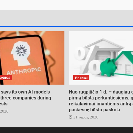
OGIJOS
Finansai
 says its own AI models
Nuo rugpjūčio 1 d. – daugiau 
three companies during
pirmą būstą perkantiesiems, g
ests
reikalavimai imantiems antrą 
paskesnę būsto paskolą
 2026
31 liepos, 2026