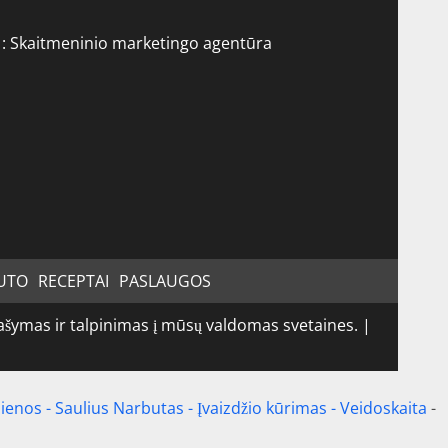
 :
Skaitmeninio marketingo agentūra
UTO
RECEPTAI
PASLAUGOS
ymas ir talpinimas į mūsų valdomas svetaines.
|
jienos
-
Saulius Narbutas
-
Įvaizdžio kūrimas
-
Veidoskaita
-