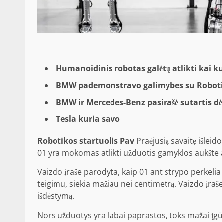
Humanoidinis robotas galėtų atlikti kai 
BMW pademonstravo galimybes su Robotic
BMW ir Mercedes-Benz pasirašė sutartis d
Tesla kuria savo
Robotikos startuolis Pav
Praėjusią savaitę išlei
01 yra mokomas atlikti užduotis gamyklos aukšte
Vaizdo įraše parodyta, kaip 01 ant strypo perkeli
teigimu, siekia mažiau nei centimetrą. Vaizdo įra
išdėstymą.
Nors užduotys yra labai paprastos, toks mažai įgūdž