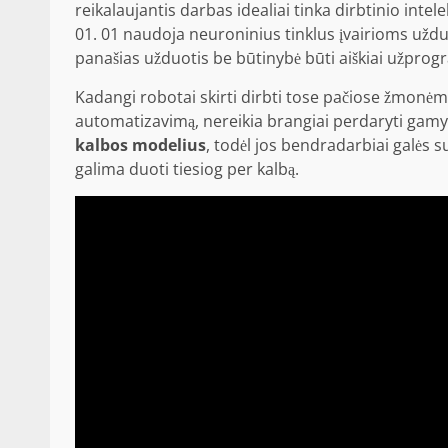
reikalaujantis darbas idealiai tinka dirbtinio i
01. 01 naudoja neuroninius tinklus įvairioms užduot
panašias užduotis be būtinybė būti aiškiai užpro
Kadangi robotai skirti dirbti tose pačiose žmonėm
automatizavimą, nereikia brangiai perdaryti gamyk
kalbos modelius
, todėl jos bendradarbiai galės 
galima duoti tiesiog per kalbą.