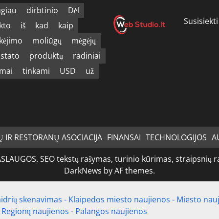
giau
dirbtinio
Dėl
Susisiekti
kto
iš
kad
kaip
kėjimo
moliūgų
mėgėjų
istato
produktų
radiniai
imai
tinkami
USD
už
Ų IR RESTORANŲ ASOCIACIJA
FINANSAI
TECHNOLOGIJOS
A
GOS. SEO tekstų rašymas, turinio kūrimas, straipsnių raš
DarkNews
by AF themes.
idrių skenavimas
-
Klaipedos miesto naujienos
-
Miesto nau
-
Regionų naujienos
-
Palangos naujienos