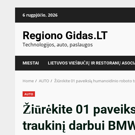
Skip
6 rugpjūčio, 2026
to
content
Regiono Gidas.LT
Technologijos, auto, paslaugos
MIESTAI
LIETUVOS VIEŠBUČIŲ IR RESTORANŲ ASOCI
Home
AUTO
Žiūrėkite 01 paveikslą humanoidinio roboto
AUTO
Žiūrėkite 01 paveik
traukinį darbui BM