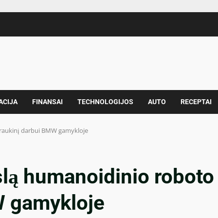
ACIJA
FINANSAI
TECHNOLOGIJOS
AUTO
RECEPTAI
 traukinį darbui BMW gamykloje
slą humanoidinio roboto
W gamykloje