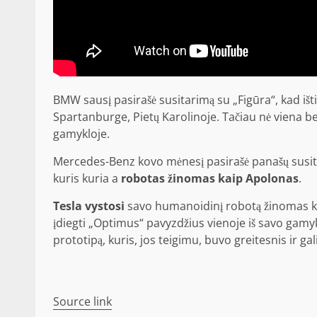
BMW sausį pasirašė susitarimą su „Figūra“, kad iš
Spartanburge, Pietų Karolinoje. Tačiau nė viena b
gamykloje.
Mercedes-Benz kovo mėnesį pasirašė panašų susit
kuris kuria a
robotas
žinomas kaip Apolonas
.
Tesla vystosi
savo humanoidinį robotą
žinomas 
įdiegti „Optimus“ pavyzdžius vienoje iš savo gamy
prototipą, kuris, jos teigimu, buvo greitesnis ir ga
Source link