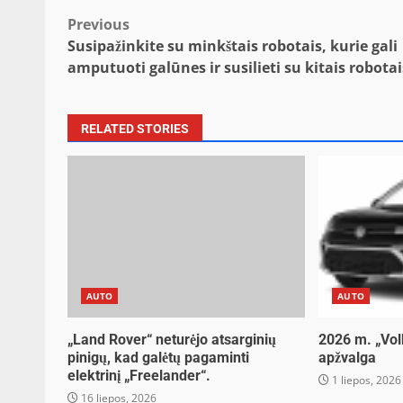
Post
Previous
Susipažinkite su minkštais robotais, kurie gali
navigation
amputuoti galūnes ir susilieti su kitais robotai
RELATED STORIES
AUTO
AUTO
„Land Rover“ neturėjo atsarginių
2026 m. „Vo
pinigų, kad galėtų pagaminti
apžvalga
elektrinį „Freelander“.
1 liepos, 2026
16 liepos, 2026