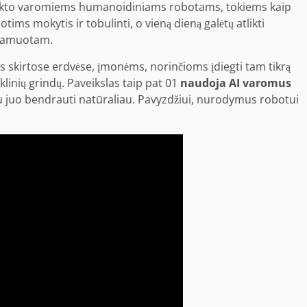
ntelekto varomiems humanoidiniams robotams, tokiems kaip
ims mokytis ir tobulinti, o vieną dieną galėtų atlikti
gramuotam.
s skirtose erdvėse, įmonėms, norinčioms įdiegti tam tikrą
linių grindų. Paveikslas taip pat 01
naudoja AI varomus
su juo bendrauti natūraliau. Pavyzdžiui, nurodymus robotui