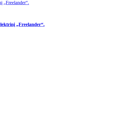
nį „Freelander“.
lektrinį „Freelander“.