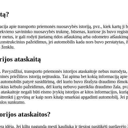
itą?
cija apie transporto priemonės nuosavybės istoriją, pvz., kiek kartų ji b
kvieno savininko nuosavybės trukmę, būsenas, kuriose jis buvo registruot
er metus, ir gali rodyti įtariamą ridos atšaukimą arba odometro atšaukimą
konstrukcinius pažeidimus, jei automobilis kada nors buvo perstatytas, i
s ženklu.
ijos ataskaitą
. Pavyzdžiui, transporto priemonės istorijos ataskaitoje nebus nurodyta,
inės priežiūros istoriją neįtraukta. Tai apima bet kokią informaciją api
 automobilis patyrė susidūrimą, dėl kurio buvo išrašyta draudimo išmoka,
okius kėbulo pažeidimus, dėl kurių nebuvo pareikšta draudimo žala, pvz., 
s ataskaitoje negali būti eismo įvykių istorijos ar kitos informacijos, k
sitrenkti į gyvūną ar kaip nors kitaip smarkiai apgadinti automobilį. Jei
žalos sunkumo.
rijos ataskaitos?
ra idėja. Jei kiltų pagunda mesti kauliuką ir tiesiog pasitikėti pardavėjo