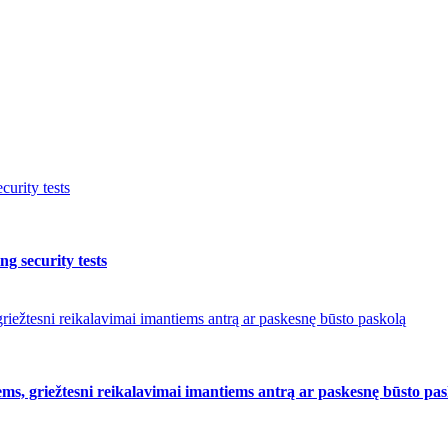
urity tests
g security tests
riežtesni reikalavimai imantiems antrą ar paskesnę būsto paskolą
ms, griežtesni reikalavimai imantiems antrą ar paskesnę būsto pa