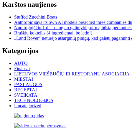
Karštos naujienos
Stuffed Zucchini Boats
Anthropic says its own AI models breached three companies dur
Nuo rugpjūčio 1 d. – daugiau galimybių pirmą būstą perkantiesi
Braškių kokteilis (4 ingredientai, be ledo!)
„Land Rover“ neturėjo atsarginių pinigų, kad galėtų pagaminti e
Kategorijos
AUTO
Finansai
LIETUVOS VIEŠBUČIŲ IR RESTORANŲ ASOCIACIJA
MIESTAI
PASLAUGOS
RECEPTAI
SVEIKATA
TECHNOLOGIJOS
Uncategorized