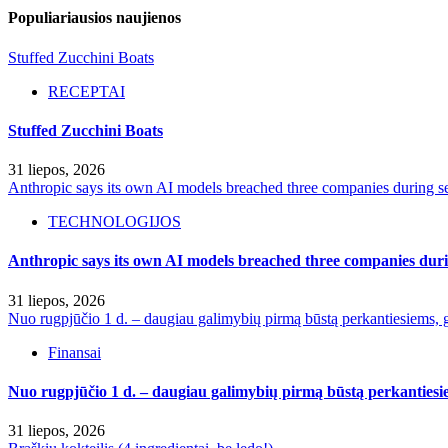
Populiariausios naujienos
Stuffed Zucchini Boats
RECEPTAI
Stuffed Zucchini Boats
31 liepos, 2026
Anthropic says its own AI models breached three companies during sec
TECHNOLOGIJOS
Anthropic says its own AI models breached three companies durin
31 liepos, 2026
Nuo rugpjūčio 1 d. – daugiau galimybių pirmą būstą perkantiesiems, g
Finansai
Nuo rugpjūčio 1 d. – daugiau galimybių pirmą būstą perkantiesie
31 liepos, 2026