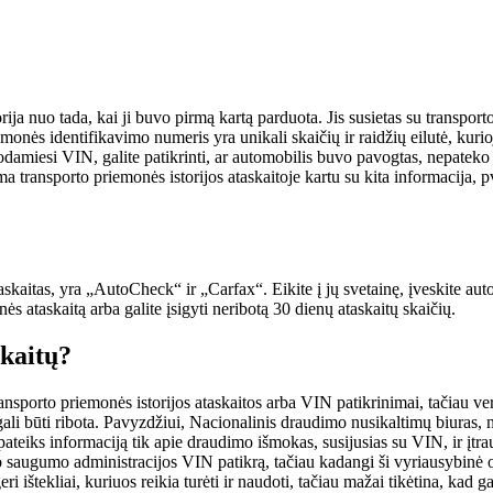
orija nuo tada, kai ji buvo pirmą kartą parduota. Jis susietas su transpo
onės identifikavimo numeris yra unikali skaičių ir raidžių eilutė, kuri
odamiesi VIN, galite patikrinti, ar automobilis buvo pavogtas, nepatek
ma transporto priemonės istorijos ataskaitoje kartu su kita informacija, 
skaitas, yra „AutoCheck“ ir „Carfax“. Eikite į jų svetainę, įveskite auto
ės ataskaitą arba galite įsigyti neribotą 30 dienų ataskaitų skaičių.
skaitų?
orto priemonės istorijos ataskaitos arba VIN patikrinimai, tačiau verta 
li būti ribota. Pavyzdžiui, Nacionalinis draudimo nusikaltimų biuras, ne
teiks informaciją tik apie draudimo išmokas, susijusias su VIN, ir įtra
 saugumo administracijos VIN patikrą, tačiau kadangi ši vyriausybinė or
ri ištekliai, kuriuos reikia turėti ir naudoti, tačiau mažai tikėtina, kad g