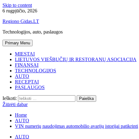
Skip to content
6 rugpjūčio, 2026
Regiono Gidas.LT
Technologijos, auto, paslaugos
Primary Menu
MIESTAI
LIETUVOS VIEŠBUČIŲ IR RESTORANŲ ASOCIACIJA
FINANSAI
TECHNOLOGIJOS
AUTO
RECEPTAI
PASLAUGOS
Ieškoti:
Žiūrėti dabar
Home
AUTO
VIN numerių naudojimas automobilio avarijų istorijai patikrinti
AUTO