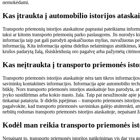
nemokėdami.
Kas įtraukta į automobilio istorijos ataska
Transporto priemonių istorijos ataskaitose paprastai pateikiama informa
taksi ar kitoms transporto priemonių parko paslaugoms. Jis nurodys kie
informacija taip pat gali parodyti apskaičiuotas mylias, nuvažiuotas p
informaciją. Kita informacija apima didelius nelaimingus atsitikimus, 
krušos padarytą žalą, išsiskleidusią oro pagalvę arba pažymėtą citrino
Kas neįtraukta į transporto priemonės istor
Transporto priemonės istorijos ataskaitoje nėra tam tikros informacijos
savininkų kontaktinės informacijos. Informacija apie automobilio techn
būklę. Nors transporto priemonės istorijos ataskaitoje bus parodyta, ar
įvyko susidūrimas arba kokio masto. žala. Taip pat nesužinosite apie j
tinkamai pataisyta. Ir didelis įspėjimas – transporto priemonės istorijo
pagalvokite, kad transporto priemonės savininkas galėjo atsitrenkti, at
nebūtų rodomas transporto priemonės istorijos ataskaitoje, nepaisant 
Kodėl man reikia transporto priemonės isto
Nepaisant to, transporto priemonės istorijos patikrinimas vis dar yra ge