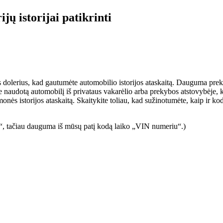
ų istorijai patikrinti
elis dolerius, kad gautumėte automobilio istorijos ataskaitą. Dauguma pr
e naudotą automobilį iš privataus vakarėlio arba prekybos atstovybėje, kur
onės istorijos ataskaitą. Skaitykite toliau, kad sužinotumėte, kaip ir kod
us“, tačiau dauguma iš mūsų patį kodą laiko „VIN numeriu“.)