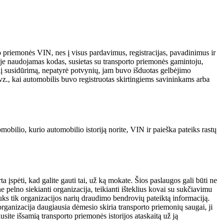
rto priemonės VIN, nes į visus pardavimus, registracijas, pavadinimus ir
oje naudojamas kodas, susietas su transporto priemonės gamintoju,
o į susidūrimą, nepatyrė potvynių, jam buvo išduotas gelbėjimo
pvz., kai automobilis buvo registruotas skirtingiems savininkams arba
mobilio, kurio automobilio istoriją norite, VIN ir paieška pateiks rastų
įspėti, kad galite gauti tai, už ką mokate. Šios paslaugos gali būti ne
 pelno siekianti organizacija, teikianti išteklius kovai su sukčiavimu
uks tik organizacijos narių draudimo bendrovių pateiktą informaciją.
ganizacija daugiausia dėmesio skiria transporto priemonių saugai, ji
ausite išsamią transporto priemonės istorijos ataskaitą už ją