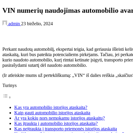
VIN numerių naudojimas automobilio avarij
admin
23 birželio, 2024
Perkant naudotą automobilį, ekspertai teigia, kad geriausia išleisti k
ataskaitą, kuri bus pateikta potencialiems pirkėjams. Tačiau, jei perkat
kurio naudoto automobilio, kurį rimtai ketinate įsigyti, transporto priem
pasirašydami sutartį dėl naudoto automobilio.
(Ir atleiskite mums už pertekliškumą: „VIN“ iš dalies reiškia „skaiči
Turinys
Kas yra automobilio istorijos ataskaita?
Kaip gauti automobilio istorijos ataskaitą
Ar yra kokių nors nemokamų istorijos ataskaitų?
Kas įtraukta į automobilio istorijos ataskaitą?
Kas neįtraukta į transporto priemonės istorijos ataskaitą