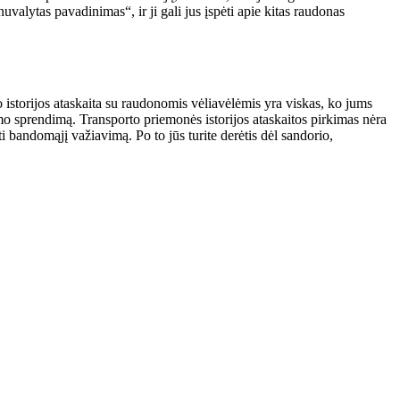
nuvalytas pavadinimas“, ir ji gali jus įspėti apie kitas raudonas
o istorijos ataskaita su raudonomis vėliavėlėmis yra viskas, ko jums
kimo sprendimą. Transporto priemonės istorijos ataskaitos pirkimas nėra
i bandomąjį važiavimą. Po to jūs turite derėtis dėl sandorio,