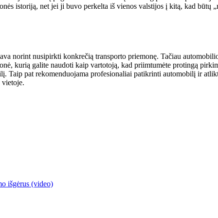
ės istoriją, net jei ji buvo perkelta iš vienos valstijos į kitą, kad būtų „
liava norint nusipirkti konkrečią transporto priemonę. Tačiau automobili
iemonė, kurią galite naudoti kaip vartotoją, kad priimtumėte protingą pir
į. Taip pat rekomenduojama profesionaliai patikrinti automobilį ir atlikt
 vietoje.
mo išgėrus (video)