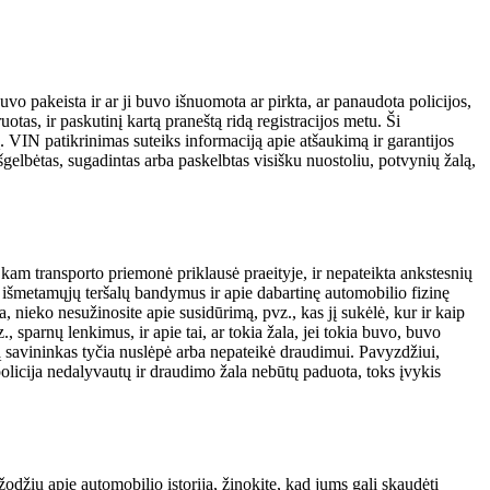
uvo pakeista ir ar ji buvo išnuomota ar pirkta, ar panaudota policijos,
as, ir paskutinį kartą praneštą ridą registracijos metu. Ši
. VIN patikrinimas suteiks informaciją apie atšaukimą ir garantijos
šgelbėtas, sugadintas arba paskelbtas visišku nuostoliu, potvynių žalą,
 kam transporto priemonė priklausė praeityje, ir nepateikta ankstesnių
e išmetamųjų teršalų bandymus ir apie dabartinę automobilio fizinę
 nieko nesužinosite apie susidūrimą, pvz., kas jį sukėlė, kur ir kaip
sparnų lenkimus, ir apie tai, ar tokia žala, jei tokia buvo, buvo
urią savininkas tyčia nuslėpė arba nepateikė draudimui. Pavyzdžiui,
 policija nedalyvautų ir draudimo žala nebūtų paduota, toks įvykis
 žodžiu apie automobilio istoriją, žinokite, kad jums gali skaudėti