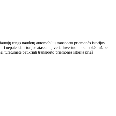
ekiautojų rengs naudotų automobilių transporto priemonės istorijos
i nepateikia istorijos ataskaitų, verta investuoti ir sumokėti už bet
ėl turėtumėte patikrinti transporto priemonės istoriją prieš