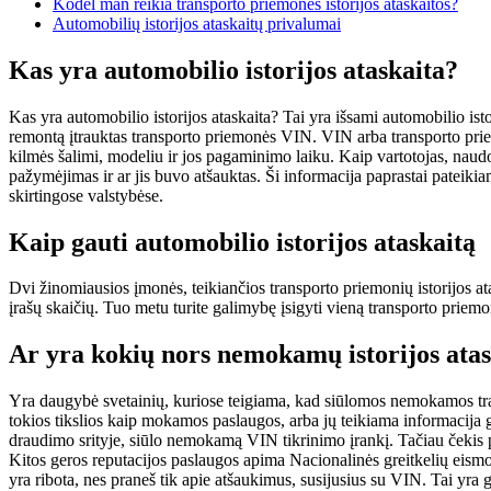
Kodėl man reikia transporto priemonės istorijos ataskaitos?
Automobilių istorijos ataskaitų privalumai
Kas yra automobilio istorijos ataskaita?
Kas yra automobilio istorijos ataskaita? Tai yra išsami automobilio ist
remontą įtrauktas transporto priemonės VIN. VIN arba transporto priem
kilmės šalimi, modeliu ir jos pagaminimo laiku. Kaip vartotojas, naud
pažymėjimas ir ar jis buvo atšauktas. Ši informacija paprastai pateikia
skirtingose ​​valstybėse.
Kaip gauti automobilio istorijos ataskaitą
Dvi žinomiausios įmonės, teikiančios transporto priemonių istorijos ata
įrašų skaičių. Tuo metu turite galimybę įsigyti vieną transporto priemon
Ar yra kokių nors nemokamų istorijos ata
Yra daugybė svetainių, kuriose teigiama, kad siūlomos nemokamos transp
tokios tikslios kaip mokamos paslaugos, arba jų teikiama informacija ga
draudimo srityje, siūlo nemokamą VIN tikrinimo įrankį. Tačiau čekis pa
Kitos geros reputacijos paslaugos apima Nacionalinės greitkelių eismo
yra ribota, nes praneš tik apie atšaukimus, susijusius su VIN. Tai yra ge