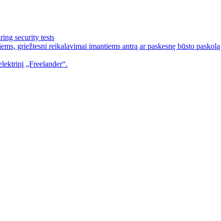
ing security tests
ems, griežtesni reikalavimai imantiems antrą ar paskesnę būsto paskolą
lektrinį „Freelander“.