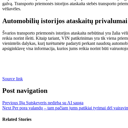
galvą. Transporto priemonės istorijos ataskaita stebės transporto priemon
vėliavėles.
Automobilių istorijos ataskaitų privalumai
Švarios transporto priemonės istorijos ataskaita nebūtinai yra žalia vė
reikia norint išeiti. Kitaip tariant, VIN patikrinimas yra tik viena pr
vienintelis dalykas, kurį turėtumėte padaryti perkant naudotą automobil
apsiginklavę visa informacija, kurios jums reikia norint būti vairuotojo
Source link
Post navigation
Previous
Ilja Sutskeveris nedirba su AI sauga
Next
Per pora valandų – tam pačiam jums patikiai tyrimai dėl vairavi
Related Stories