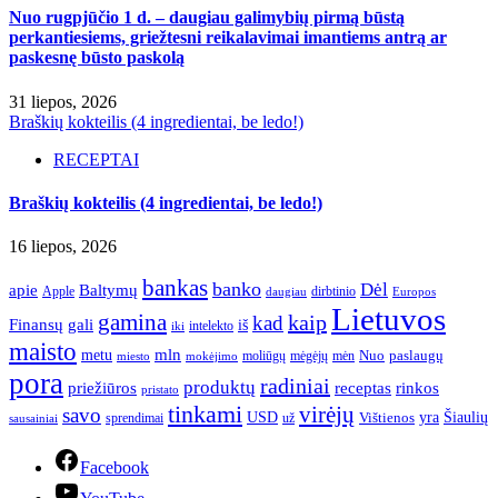
Nuo rugpjūčio 1 d. – daugiau galimybių pirmą būstą
perkantiesiems, griežtesni reikalavimai imantiems antrą ar
paskesnę būsto paskolą
31 liepos, 2026
Braškių kokteilis (4 ingredientai, be ledo!)
RECEPTAI
Braškių kokteilis (4 ingredientai, be ledo!)
16 liepos, 2026
bankas
banko
Dėl
apie
Baltymų
Apple
dirbtinio
daugiau
Europos
Lietuvos
gamina
kaip
kad
Finansų
gali
iš
intelekto
iki
maisto
mln
metu
paslaugų
moliūgų
mėgėjų
mėn
Nuo
miesto
mokėjimo
pora
radiniai
produktų
receptas
priežiūros
rinkos
pristato
tinkami
virėjų
savo
yra
USD
Šiaulių
sprendimai
už
Vištienos
sausainiai
Facebook