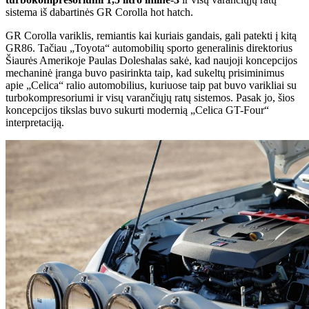
sistema iš dabartinės GR Corolla hot hatch.
GR Corolla variklis, remiantis kai kuriais gandais, gali patekti į kitą
GR86. Tačiau „Toyota“ automobilių sporto generalinis direktorius
Šiaurės Amerikoje Paulas Doleshalas sakė, kad naujoji koncepcijos
mechaninė įranga buvo pasirinkta taip, kad sukeltų prisiminimus
apie „Celica“ ralio automobilius, kuriuose taip pat buvo varikliai su
turbokompresoriumi ir visų varančiųjų ratų sistemos. Pasak jo, šios
koncepcijos tikslas buvo sukurti modernią „Celica GT-Four“
interpretaciją.