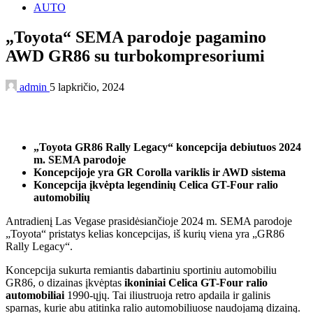
AUTO
„Toyota“ SEMA parodoje pagamino
AWD GR86 su turbokompresoriumi
admin
5 lapkričio, 2024
„Toyota GR86 Rally Legacy“ koncepcija debiutuos 2024
m. SEMA parodoje
Koncepcijoje yra GR Corolla variklis ir AWD sistema
Koncepcija įkvėpta legendinių Celica GT-Four ralio
automobilių
Antradienį Las Vegase prasidėsiančioje 2024 m. SEMA parodoje
„Toyota“ pristatys kelias koncepcijas, iš kurių viena yra „GR86
Rally Legacy“.
Koncepcija sukurta remiantis dabartiniu sportiniu automobiliu
GR86, o dizainas įkvėptas
ikoniniai Celica GT-Four ralio
automobiliai
1990-ųjų. Tai iliustruoja retro apdaila ir galinis
sparnas, kurie abu atitinka ralio automobiliuose naudojamą dizainą.