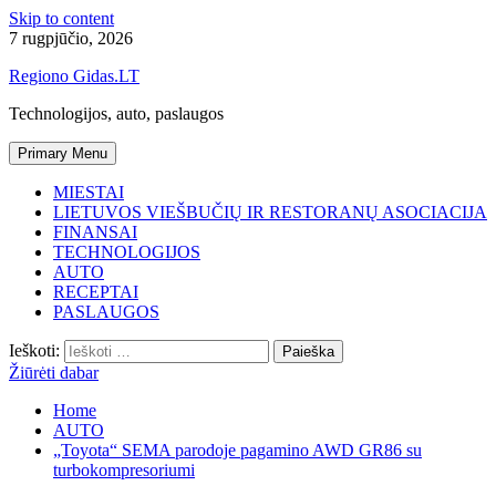
Skip to content
7 rugpjūčio, 2026
Regiono Gidas.LT
Technologijos, auto, paslaugos
Primary Menu
MIESTAI
LIETUVOS VIEŠBUČIŲ IR RESTORANŲ ASOCIACIJA
FINANSAI
TECHNOLOGIJOS
AUTO
RECEPTAI
PASLAUGOS
Ieškoti:
Žiūrėti dabar
Home
AUTO
„Toyota“ SEMA parodoje pagamino AWD GR86 su
turbokompresoriumi