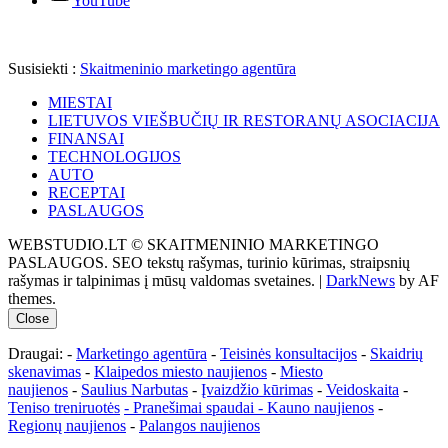
YouTube
Susisiekti :
Skaitmeninio marketingo agentūra
MIESTAI
LIETUVOS VIEŠBUČIŲ IR RESTORANŲ ASOCIACIJA
FINANSAI
TECHNOLOGIJOS
AUTO
RECEPTAI
PASLAUGOS
WEBSTUDIO.LT © SKAITMENINIO MARKETINGO
PASLAUGOS. SEO tekstų rašymas, turinio kūrimas, straipsnių
rašymas ir talpinimas į mūsų valdomas svetaines.
|
DarkNews
by AF
themes.
Close
Draugai: -
Marketingo agentūra
-
Teisinės konsultacijos
-
Skaidrių
skenavimas
-
Klaipedos miesto naujienos
-
Miesto
naujienos
-
Saulius Narbutas
-
Įvaizdžio kūrimas
-
Veidoskaita
-
Teniso treniruotės
- Pranešimai spaudai -
Kauno naujienos
-
Regionų naujienos
-
Palangos naujienos