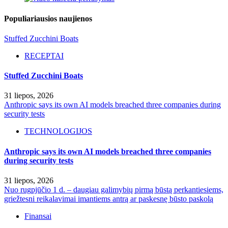
Populiariausios naujienos
Stuffed Zucchini Boats
RECEPTAI
Stuffed Zucchini Boats
31 liepos, 2026
Anthropic says its own AI models breached three companies during
security tests
TECHNOLOGIJOS
Anthropic says its own AI models breached three companies
during security tests
31 liepos, 2026
Nuo rugpjūčio 1 d. – daugiau galimybių pirmą būstą perkantiesiems,
griežtesni reikalavimai imantiems antrą ar paskesnę būsto paskolą
Finansai