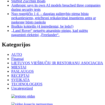
Stuffed Zucchini Boats
Anthropic says its own AI models breached three companies
during security tests
Nuo rugpjūčio 1 d. – daugiau galimybių pirmą būstą
perkantiesiems, griežtesni reikalavimai imantiems antrą ar
paskesnę būsto paskolą
Braškių kokteilis (4 ingredientai, be ledo!)
„Land Rover“ neturėjo atsarginių pinigų, kad galėtų
pagaminti elektrinį „Freelander“.
Kategorijos
AUTO
Finansai
LIETUVOS VIEŠBUČIŲ IR RESTORANŲ ASOCIACIJA
MIESTAI
PASLAUGOS
RECEPTAI
SVEIKATA
TECHNOLOGIJOS
Uncategorized