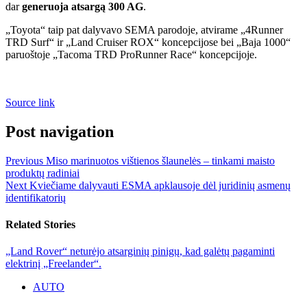
dar
generuoja atsargą 300 AG
.
„Toyota“ taip pat dalyvavo SEMA parodoje, atvirame „4Runner
TRD Surf“ ir „Land Cruiser ROX“ koncepcijose bei „Baja 1000“
paruoštoje „Tacoma TRD ProRunner Race“ koncepcijoje.
Source link
Post navigation
Previous
Miso marinuotos vištienos šlaunelės – tinkami maisto
produktų radiniai
Next
Kviečiame dalyvauti ESMA apklausoje dėl juridinių asmenų
identifikatorių
Related Stories
„Land Rover“ neturėjo atsarginių pinigų, kad galėtų pagaminti
elektrinį „Freelander“.
AUTO