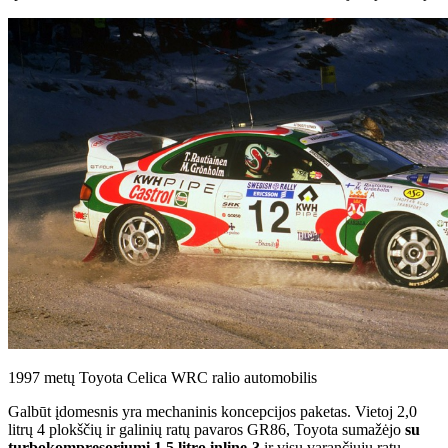
1997 metų Toyota Celica WRC ralio automobilis
Galbūt įdomesnis yra mechaninis koncepcijos paketas. Vietoj 2,0
litrų 4 plokščių ir galinių ratų pavaros GR86, Toyota sumažėjo
su
turbokompresoriumi 1,5 litro inline-3
ir visų varančiųjų ratų