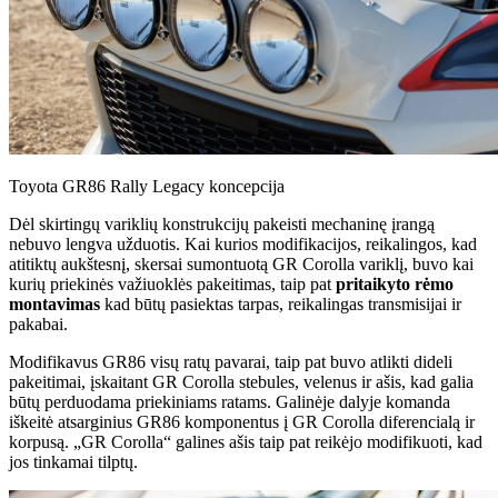
Toyota GR86 Rally Legacy koncepcija
Dėl skirtingų variklių konstrukcijų pakeisti mechaninę įrangą
nebuvo lengva užduotis. Kai kurios modifikacijos, reikalingos, kad
atitiktų aukštesnį, skersai sumontuotą GR Corolla variklį, buvo kai
kurių priekinės važiuoklės pakeitimas, taip pat
pritaikyto rėmo
montavimas
kad būtų pasiektas tarpas, reikalingas transmisijai ir
pakabai.
Modifikavus GR86 visų ratų pavarai, taip pat buvo atlikti dideli
pakeitimai, įskaitant GR Corolla stebules, velenus ir ašis, kad galia
būtų perduodama priekiniams ratams. Galinėje dalyje komanda
iškeitė atsarginius GR86 komponentus į GR Corolla diferencialą ir
korpusą. „GR Corolla“ galines ašis taip pat reikėjo modifikuoti, kad
jos tinkamai tilptų.